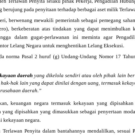
oleh Terlawan Penyita selaku pihak Pekerja, Pengadilan Hubun
g berujung pada penyitaan terhadap berbagai aset milik Terlawa
eri, berwenang mewakili pemerintah sebagai pemegang saham
ero), berkeberatan atas tindakan yang dapat menimbulkan
hingga dalam gugat-perlawanan ini meminta agar Pengadi
tor Lelang Negara untuk menghentikan Lelang Eksekusi.
da norma Pasal 2 huruf (g) Undang-Undang Nomor 17 Tahu
kayaan daerah
yang dikelola sendiri atau oleh pihak lain be
a hak-hak lain yang dapat dinilai dengan uang, termasuk kek
erusahaan daerah.”
an, keuangan negara termasuk kekayaan yang dipisahkan 
a yang dipisahkan yang dimasukkan sebagai penyertaan mod
ai kekayaan negara.
u Terlawan Penyita dalam bantahannya mendalilkan, sesuai