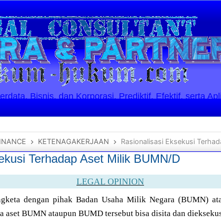
ata, Bisnis, dan Korporasi. Prediktif, Efektif, serta Apl
INANCE
KETENAGAKERJAAN
Rasionalisasi Eksekusi Terha
sekusi Terhadap Aset Milik BUMN/D
LEGAL OPINION
sengketa dengan pihak Badan Usaha Milik Negara (BUMN) a
 aset BUMN ataupun BUMD tersebut bisa disita dan dieksekus