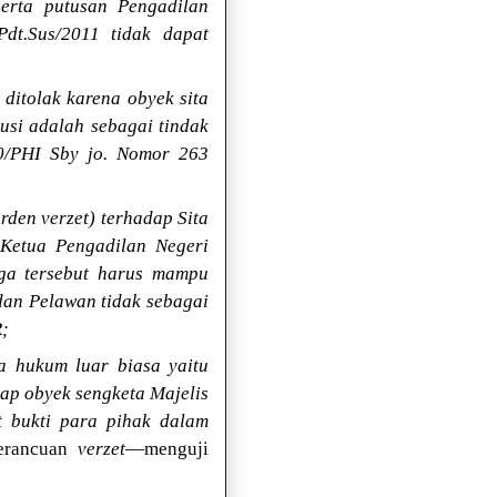
erta putusan Pengadilan
dt.Sus/2011 tidak dapat
ditolak karena obyek sita
usi adalah sebagai tindak
0/PHI Sby jo. Nomor 263
den verzet) terhadap Sita
Ketua Pengadilan Negeri
ga tersebut harus mampu
dan Pelawan tidak sebagai
R;
 hukum luar biasa yaitu
ap obyek sengketa Majelis
t bukti para pihak dalam
erancuan
verzet
—menguji