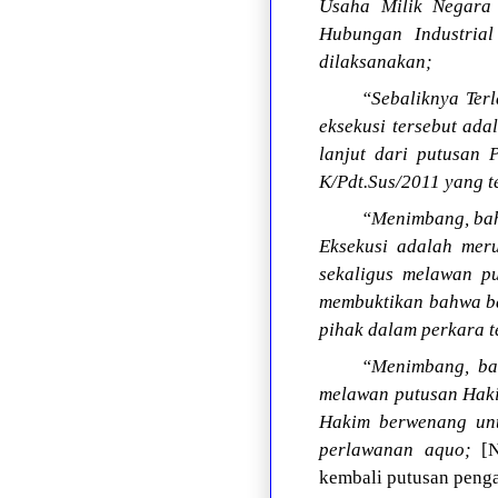
Usaha Milik Negara 
Hubungan Industria
dilaksanakan;
“Sebaliknya Terl
eksekusi tersebut ada
lanjut dari putusan
K/Pdt.Sus/2011 yang t
“Menimbang, bahw
Eksekusi adalah mer
sekaligus melawan p
membuktikan bahwa bar
pihak dalam perkara t
“Menimbang, ba
melawan putusan Haki
Hakim berwenang unt
perlawanan aquo;
[N
kembali putusan pengad