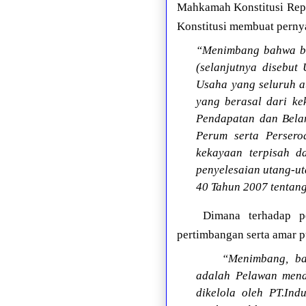
Mahkamah Konstitusi Rep
Konstitusi membuat pernya
“Menimbang bahwa be
(selanjutnya diseb
Usaha yang seluruh a
yang berasal dari k
Pendapatan dan Bela
Perum serta Perser
kekayaan terpisah d
penyelesaian utang-
40 Tahun 2007 tentang
Dimana terhadap p
pertimbangan serta amar p
“Menimbang, ba
adalah Pelawan menda
dikelola oleh PT.In