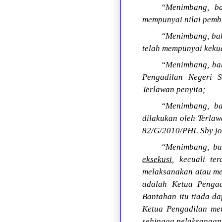
“Menimbang, ba
mempunyai nilai pembu
“Menimbang, bah
telah mempunyai keku
“Menimbang, bah
Pengadilan Negeri S
Terlawan penyita;
“Menimbang, ba
dilakukan oleh Terla
82/G/2010/PHI. Sby j
“Menimbang, b
eksekusi
, kecuali te
melaksanakan atau me
adalah Ketua Pengad
Bantahan itu tiada d
Ketua Pengadilan mem
sehingga pelaksanaan 