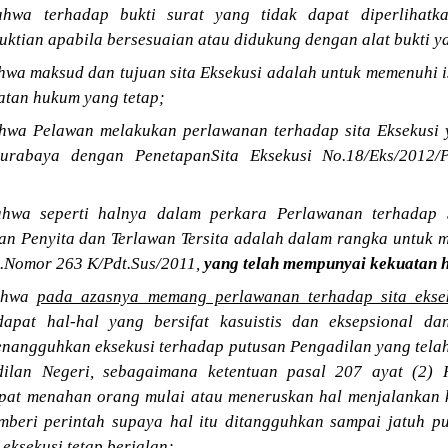
hwa terhadap bukti surat yang tidak dapat diperlihatka
ktian apabila bersesuaian atau didukung dengan alat bukti y
wa maksud dan tujuan sita Eksekusi adalah untuk memenuhi i
atan hukum yang tetap;
wa Pelawan melakukan perlawanan terhadap sita Eksekusi y
urabaya dengan PenetapanSita Eksekusi No.18/Eks/2012/
hwa seperti halnya dalam perkara Perlawanan terhadap S
wan Penyita dan Terlawan Tersita adalah dalam rangka untuk
o.Nomor 263 K/Pdt.Sus/2011,
yang telah mempunyai kekuatan 
ahwa
pada azasnya memang perlawanan terhadap sita ekse
rdapat hal-hal yang bersifat kasuistis dan eksepsional 
nangguhkan eksekusi terhadap putusan Pengadilan yang tela
ilan Negeri, sebagaimana ketentuan pasal 207 ayat (2) 
apat menahan orang mulai atau meneruskan hal menjalankan ke
beri perintah supaya hal itu ditangguhkan sampai jatuh pu
eksekusi tetap berjalan;