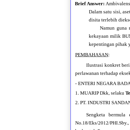
Brief Answer:
Ambivalensi
Dalam satu sisi, a
disita terlebih die
Namun guna ra
kekayaan milik BU
kepentingan pihak
PEMBAHASAN
:
Ilustrasi konkret be
perlawanan terhadap eksek
- ENTERI NEGARA BADA
1. MUARIP Dkk, selaku
T
2. PT. INDUSTRI SANDA
Sengketa bermula 
No.18/Eks/2012/PHI.Sby.