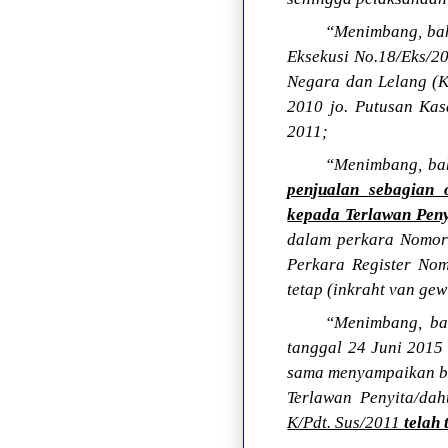
“Menimbang, bahw
Eksekusi No.18/Eks/2
Negara dan Lelang (
2010 jo. Putusan Ka
2011;
“Menimbang, bah
penjualan sebagian o
kepada Terlawan Peny
dalam perkara Nomor
Perkara Register No
tetap (inkraht van gew
“Menimbang, bah
tanggal 24 Juni 2015
sama menyampaikan ba
Terlawan Penyita/da
K/Pdt. Sus/2011
telah