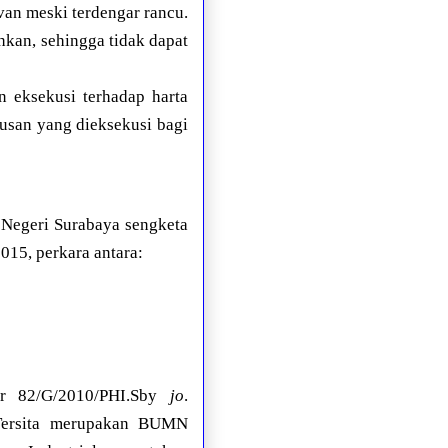
van meski terdengar rancu.
hkan, sehingga tidak dapat
n eksekusi terhadap harta
san yang dieksekusi bagi
n Negeri Surabaya sengketa
015, perkara antara:
or 82/G/2010/PHI.Sby
jo
.
n Tersita merupakan BUMN