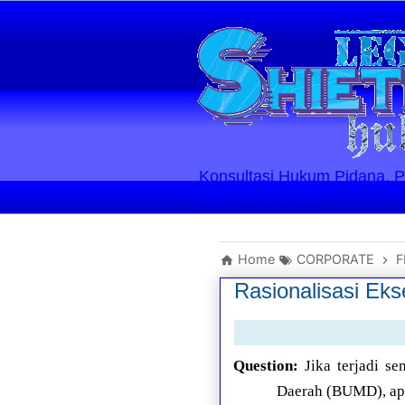
Konsultasi Hukum Pidana, Perd
Layanan Berlaku
Home
CORPORATE
F
Rasionalisasi Ek
Question:
Jika terjadi 
Daerah (BUMD), apa