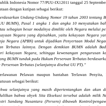
ublik Indonesia Nomor 77/PUU-IX12011 tanggal 25 Septemb
taan dengan kutipan sebagai berikut:
rdasarkan Undang-Undang Nomor 19 tahun 2003 tentang B
ut UU BUMN), Pasal 1 angka 1 dan angka 10 menyatakan 
tau sebagian besar modalnya dimiliki oleh Negara melalui p
ekayaan Negara yang dipisahkan, yaitu kekayaan Negara ya
nja Negara (APBN) untuk dijadikan Penyertaan Modal Nega
oan Terbatas lainnya. Dengan demikian BUMN adalah Bad
ari kekayaan Negara, sehingga kewenangan pengurusan ke
utang BUMN tunduk pada Hukum Perseroan Terbatas berdasa
 Perseroan Terbatas (selanjutnya disebut UU PT).”
erlawanan Pelawan maupun bantahan Terlawan Penyita,
utusan sebagai berikut:
hwa selanjutnya yang masih dipertentangkan dan akan d
lilkan bahwa obyek Sita Eksekusi tersebut adalah milik N
dustri Sandang Nusantara (Persero) dibawah Kontrol/peng