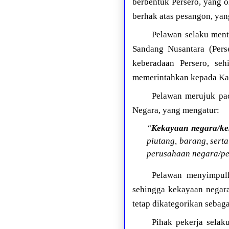
berbentuk Persero, yang 
berhak atas pesangon, yan
Pelawan selaku ment
Sandang Nusantara (Pers
keberadaan Persero, se
memerintahkan kepada Kan
Pelawan merujuk pa
Negara, yang mengatur:
“
Kekayaan negara/ke
piutang, barang, sert
perusahaan negara/p
Pelawan menyimpulk
sehingga kekayaan negar
tetap dikategorikan sebag
Pihak pekerja selak