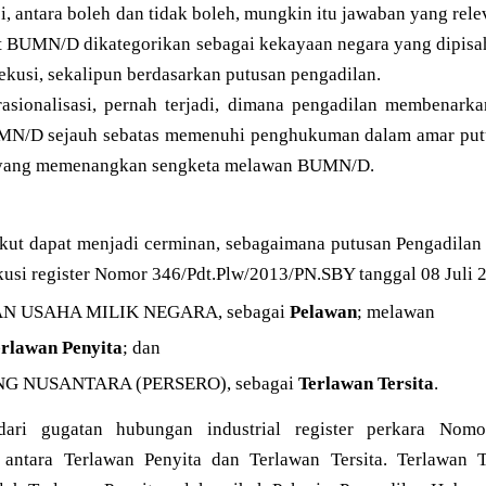
, antara boleh dan tidak boleh, mungkin itu jawaban yang rele
set BUMN/D dikategorikan sebagai kekayaan negara yang dipisa
ksekusi, sekalipun berdasarkan putusan pengadilan.
sionalisasi, pernah terjadi, dimana pengadilan membenarka
MN/D sejauh sebatas memenuhi penghukuman dalam amar putu
 yang memenangkan sengketa melawan BUMN/D.
rikut dapat menjadi cerminan, sebagaimana putusan Pengadila
usi register Nomor 346/Pdt.Plw/2013/PN.SBY tanggal 08 Juli 2
N USAHA MILIK NEGARA, sebagai
Pelawan
; melawan
erlawan Penyita
; dan
NG NUSANTARA (PERSERO), sebagai
Terlawan Tersita
.
dari gugatan hubungan industrial register perkara Nom
, antara Terlawan Penyita dan Terlawan Tersita. Terlawa