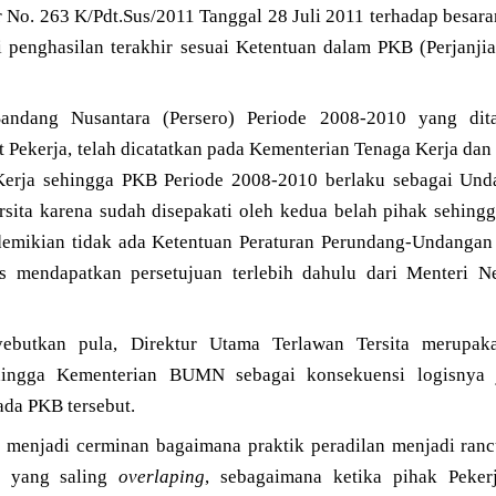
 No. 263 K/Pdt.Sus/2011 Tanggal 28 Juli 2011 terhadap besar
li penghasilan terakhir sesuai Ketentuan dalam PKB (Perjanji
andang Nusantara (Persero) Periode 2008-2010 yang dita
Pekerja, telah dicatatkan pada Kementerian Tenaga Kerja dan
erja sehingga PKB Periode 2008-2010 berlaku sebagai Un
rsita karena sudah disepakati oleh kedua belah pihak sehin
 demikian tidak ada Ketentuan Peraturan Perundang-Undanga
 mendapatkan persetujuan terlebih dahulu dari Menteri 
yebutkan pula, Direktur Utama Terlawan Tersita merupa
ngga Kementerian BUMN sebagai konsekuensi logisnya j
ada PKB tersebut.
us menjadi cerminan bagaimana praktik peradilan menjadi ranc
I yang saling
overlaping
, sebagaimana ketika pihak Peker