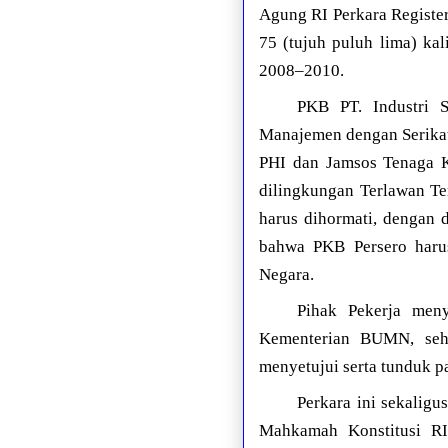
Agung RI Perkara Register
75 (tujuh puluh lima) ka
2008–2010.
PKB PT. Industri S
Manajemen dengan Serikat 
PHI dan Jamsos Tenaga K
dilingkungan Terlawan Te
harus dihormati, dengan
bahwa PKB Persero harus
Negara.
Pihak Pekerja men
Kementerian BUMN, sehi
menyetujui serta tunduk p
Perkara ini sekalig
Mahkamah Konstitusi R