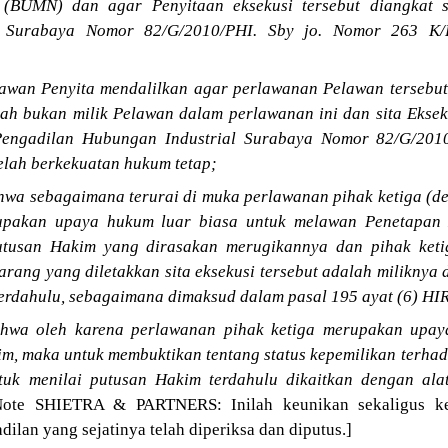
(BUMN) dan agar Penyitaan eksekusi tersebut diangkat s
l Surabaya Nomor 82/G/2010/PHI. Sby jo. Nomor 263 K/P
awan Penyita mendalilkan agar perlawanan Pelawan tersebut 
lah bukan milik Pelawan dalam perlawanan ini dan sita Eksek
 Pengadilan Hubungan Industrial Surabaya Nomor 82/G/201
elah berkekuatan hukum tetap;
a sebagaimana terurai di muka perlawanan pihak ketiga (der
upakan upaya hukum luar biasa untuk melawan Penetapan 
utusan Hakim yang dirasakan merugikannya dan pihak keti
ang yang diletakkan sita eksekusi tersebut adalah miliknya 
erdahulu, sebagaimana dimaksud dalam pasal 195 ayat (6) HI
hwa oleh karena perlawanan pihak ketiga merupakan upaya
m, maka untuk membuktikan tentang status kepemilikan terhad
uk menilai putusan Hakim terdahulu dikaitkan dengan ala
ote SHIETRA & PARTNERS: Inilah keunikan sekaligus k
ilan yang sejatinya telah diperiksa dan diputus.]