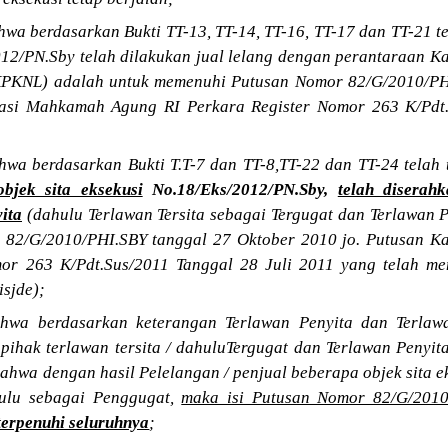
a berdasarkan Bukti TT-13, TT-14, TT-16, TT-17 dan TT-21 te
012/PN.Sby telah dilakukan jual lelang dengan perantaraan 
KPKNL) adalah untuk memenuhi Putusan Nomor 82/G/2010/PH
sasi Mahkamah Agung RI Perkara Register Nomor 263 K/Pdt.
wa berdasarkan Bukti T.T-7 dan TT-8,TT-22 dan TT-24 telah
bjek sita eksekusi
No.18/Eks/2012/PN.Sby,
telah diserahk
ita
(dahulu Terlawan Tersita sebagai Tergugat dan Terlawan 
 82/G/2010/PHI.SBY tanggal 27 Oktober 2010 jo. Putusan 
mor 263 K/Pdt.Sus/2011 Tanggal 28 Juli 2011 yang telah 
isjde);
wa berdasarkan keterangan Terlawan Penyita dan Terlawa
 pihak terlawan tersita / dahuluTergugat dan Terlawan Penyi
hwa dengan hasil Pelelangan / penjual beberapa objek sita e
hulu sebagai Penggugat,
maka isi Putusan Nomor 82/G/2010
 terpenuhi seluruhnya
;