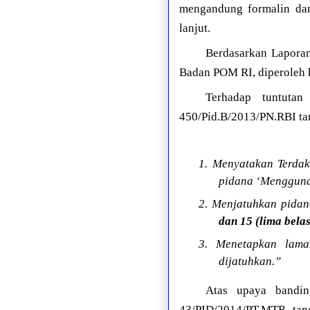
mengandung formalin dan
lanjut.
Berdasarkan Lapora
Badan POM RI, diperoleh 
Terhadap tuntuta
450/Pid.B/2013/PN.RBI tan
1. Menyatakan Terda
pidana ‘Mengguna
2. Menjatuhkan pida
dan 15 (lima belas
3. Menetapkan lama
dijatuhkan.”
Atas upaya bandin
43/PID/2014/PT.MTR. tang