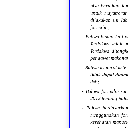
bisa bertahan la
untuk mayat/oran
dilakukan uji la
formalin;
- Bahwa bukan kali p
Terdakwa selalu 
Terdakwa ditang
pengawet makana
- Bahwa menurut kete
tidak dapat digu
dsb;
- Bahwa formalin sa
2012 tentang Bah
- Bahwa berdasarkan
menggunakan for
kesehatan manus