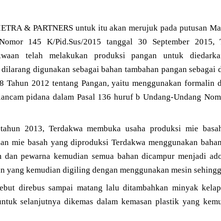
SHIETRA & PARTNERS untuk itu akan merujuk pada putusan M
 Nomor 145 K/Pid.Sus/2015 tanggal 30 September 2015,
kwaan telah melakukan produksi pangan untuk diedark
ilarang digunakan sebagai bahan tambahan pangan sebagai d
Tahun 2012 tentang Pangan, yaitu menggunakan formalin d
diancam pidana dalam Pasal 136 huruf b Undang-Undang Nom
tahun 2013, Terdakwa membuka usaha produksi mie basah
dan mie basah yang diproduksi Terdakwa menggunakan bahan-
am dan pewarna kemudian semua bahan dicampur menjadi adon
n yang kemudian digiling dengan menggunakan mesin sehingg
sebut direbus sampai matang lalu ditambahkan minyak kelapa
ntuk selanjutnya dikemas dalam kemasan plastik yang kemud