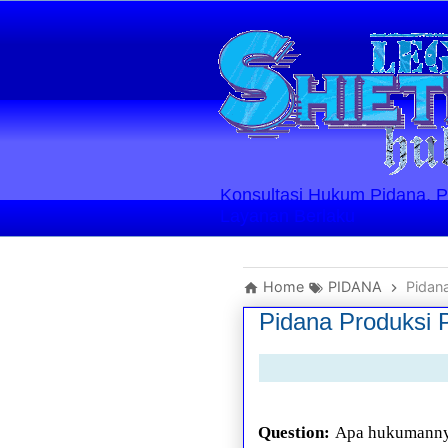
Konsultasi Hukum Pidana, Perd
Layanan Berlaku
Home
PIDANA
Pidan
Pidana Produksi 
Question:
Apa hukumannya