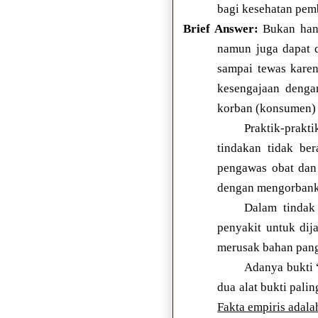
bagi kesehatan pem
Brief Answer:
Bukan hany
namun juga dapat d
sampai tewas kare
kesengajaan denga
korban (konsumen) 
Praktik-prakt
tindakan tidak be
pengawas obat dan
dengan mengorbanka
Dalam tindak
penyakit untuk dij
merusak bahan panga
Adanya bukti
dua alat bukti pali
Fakta empiris adalah