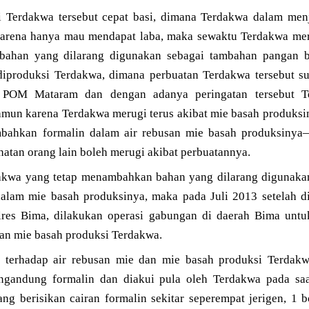
 Terdakwa tersebut cepat basi, dimana Terdakwa dalam menj
karena hanya mau mendapat laba, maka sewaktu Terdakwa mer
ahan yang dilarang digunakan sebagai tambahan pangan be
iproduksi Terdakwa, dimana perbuatan Terdakwa tersebut su
i POM Mataram dan dengan adanya peringatan tersebut T
mun karena Terdakwa merugi terus akibat mie basah produks
ahkan formalin dalam air rebusan mie basah produksinya—
atan orang lain boleh merugi akibat perbuatannya.
akwa yang tetap menambahkan bahan yang dilarang digunaka
alam mie basah produksinya, maka pada Juli 2013 setelah di
es Bima, dilakukan operasi gabungan di daerah Bima untu
dan mie basah produksi Terdakwa.
an terhadap air rebusan mie dan mie basah produksi Terd
engandung formalin dan diakui pula oleh Terdakwa pada saa
ng berisikan cairan formalin sekitar seperempat jerigen, 1 