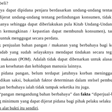
beli?
a dapat dipidana penjara berdasarkan undang-undang tenta
ijerat undang-undang tentang perlindungan konsumen, tidak
nanya sehingga dapat diberlakukan pula Kitab Undang-Unda
n kemungkinan / kepastian dapat membunuh konsumen), ta
untuk menggugat secara perdata.
ik penjualan bahan pangan / makanan yang berbahaya bagi k
radab yang sudah selayaknya mendapat tindakan secara tega
 makanan (POM). Adalah tidak dapat dibenarkan untuk alasa
n kesehatan dan kehidupan manusia lainnya.
 pidana pangan, belum terdapat jatuhnya korban meninggal
adikan saksi, bukanlah faktor determinan dalam stelsel pembu
n berbahaya ialah tidak tampak seketika itu juga.
 “pangan mengandung bahan berbahaya” dan
fakta
“diperjual
ng minimum yang dapat dijerat pidana bagi pihak pelaku selak
 alat bukti itu sendiri
.