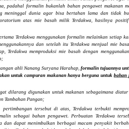
ma, padahal formalin bukanlah bahan pengawet makanan m
g meninggal dunia agar bisa bertahan lama dan tidak bu
boratorium atas mie basah milik Terdakwa, hasilnya posit
ertama Terdakwa menggunakan formalin melainkan setiap ka
menggunakannya dan setelah itu Terdakwa menjual mie basah
kap, Terdakwa memproduksi mie basah dengan menggunakan
n;
rangan ahli Nanang Suryana Harahap,
formalin tujuannya un
nakan untuk campuran makanan hanya berguna untuk
bahan 
ngat dilarang digunakan untuk makanan sebagaimana diatu
an Tambahan Pangan;
 pertimbangan tersebut di atas, Terdakwa terbukti mempr
malin sebagai bahan pengawet. Perbuatan Terdakwa ters
ia dan dapat menimbulkan berbagai macam penyakit berba