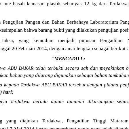
 mie basah kemasan plastik sebanyak 12 kg dari Terdakwa
n Pengujian Pangan dan Bahan Berbahaya Laboratorium Pan
kesimpulan bahwa barang bukti yang dilakukan pengujian posi
n Jaksa, yang kemudian menjadi putusan Pengadilan
ggal 20 Februari 2014, dengan amar lengkap sebagai berikut :
“
MENGADILI :
kwa ABU BAKAR telah terbukti secara sah dan meyakinkan b
kan bahan yang dilarang digunakan sebagai bahan tambahan
na kepada Terdakwa ABU BAKAR tersebut dengan pidana pen
) hari
;
nya Terdakwa berada dalam tahanan dikurangkan selur
g yang diajukan Terdakwa, Pengadilan Tinggi Matara
gal 7 Mei 2014 justru memperberat vonis yang telah dijatu