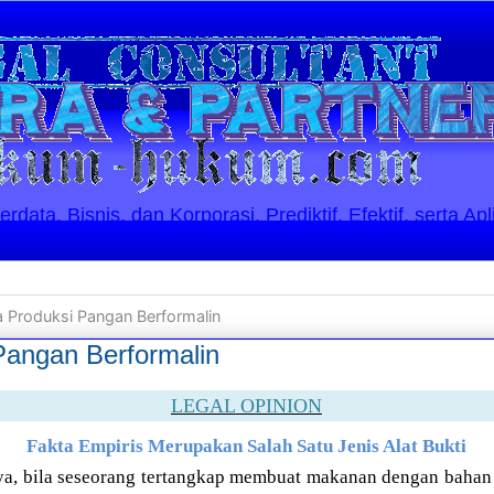
ata, Bisnis, dan Korporasi. Prediktif, Efektif, serta Apl
a Produksi Pangan Berformalin
Pangan Berformalin
LEGAL OPINION
Fakta Empiris Merupakan Salah Satu Jenis Alat Bukti
, bila seseorang tertangkap membuat makanan dengan bahan