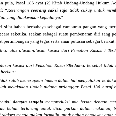
an pula, Pasal 185 ayat (2) Kitab Undang-Undang Hukum Ac
f: “
Keterangan
seorang saksi saja
tidak cukup
untuk memb
atan yang didakwakan kepadanya
.”
i sifat bahan berbahaya sebagai campuran pangan yang me
ecara seketika, seakan sebagai suatu pembenaran diri sang p
ertimbangan yang tegas serta amar putusan sebagai berikut:
hwa atas alasan-alasan kasasi dari Pemohon Kasasi / Ter
lasan kasasi dari Pemohon Kasasi/Terdakwa tersebut tidak 
berikut :
tidak salah menerapkan hukum dalam hal menyatakan Terdakw
alah melakukan tindak pidana melanggar Pasal 136 huruf
rbukti
dengan sengaja
memproduksi mie basah dengan men
au bahan terlarang untuk dicampurkan dalam makanan, ba
erdakwa menggunakan formalin untuk bahan pengawet agar m