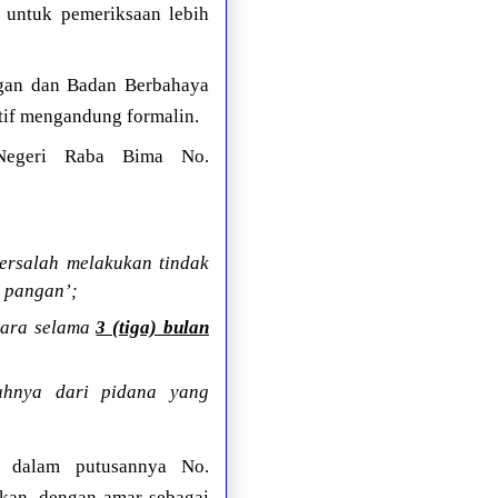
 untuk pemeriksaan lebih
gan dan Badan Berbahaya
tif mengandung formalin.
 Negeri Raba Bima No.
ersalah melakukan tindak
 pangan’;
jara selama
3 (tiga) bulan
uhnya dari pidana yang
m dalam putusannya No.
hkan, dengan amar sebagai