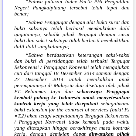
“Bahwa putusan Judex Facti/ PHI Pengadilan
Negeri Pangkalpinang tersebut telah tepat dan
benar;
“Bahwa Penggugat dengan alat bukti surat dan
bukti saksinya telah berhasil membuktikan dalil
gugatannya, sebalik pihak Tergugat dengan surat
bukti dan saksi-saksinya tidak berhasil membuktikan
dalil-dalil sangkalannya;
“Bahwa berdasarkan keterangan saksi-saksi
dan bukti di persidangan telah terbukti Tergugat
Rekonvensi / Penggugat Konvensi telah mengajukan
cuti dari tanggal 18 Desember 2014 sampai dengan
27 Desember 2014 untuk menikahkan anak
perempuannya di Malaysia dan disetujui oleh pihak
PT. Rebinmas Jaya dan
seharusnya Penggugat
kembali pulang ke Indonesia untuk menyelesaikan
kontrak kerja yang telah disepakati
sebagaimana
bukti extension for the contract of services (bukti P.l
=T.2)
akan tetapi kenyataannya Tergugat Rekonvensi
/ Penggugat Konvensi tidak kembali pada waktu
yang ditetapkan hingga berakhirnya masa kontrak
kerja
, dengan demikian dap
at dinyatakan pihak