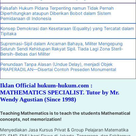
Falsafah Hukum Pidana Terpenting namun Tidak Pernah
Diperhitungkan ataupun Diberikan Bobot dalam Sistem
Pemidanaan dI Indonesia
Konsep Demokrasi dan Kesetaraan (Equality) yang Tercatat dalam
Tipitaka
Supremasi-Sipil dalam Ancaman Bahaya, Militer Mengepung
Seluruh Sendi Kehidupan Rakyat Sipil. Tiada Lagi Zona Steril-
Bersih-Bebas dari Militer
Penundaan Tanpa Alasan (Undue Delay), menjadi Objek
PRAPERADILAN—Disertai Contoh Preseden Monumental
Iklan Official hukum-hukum.com :
MATHEMATICS SPECIALIST. Tutor by Mr.
Wendy Agustian (Since 1998)
Teaching Mathematics is to teach the students Mathematical
concepts, not memorization!
Menyediakan Jasa Kursus Privat & Group Pelajaran Matematika
SD, SMP, SMU bagi Siswa di Jakarta, Tangerang, dan Sekitarnya.