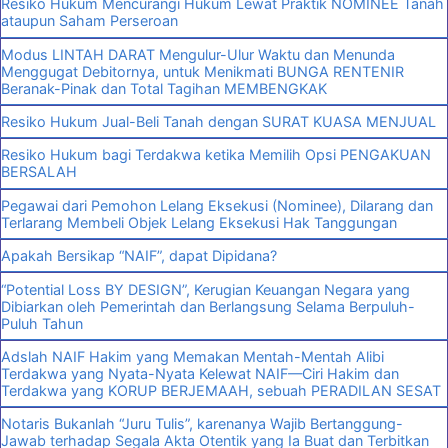
Resiko Hukum Mencurangi Hukum Lewat Praktik NOMINEE Tanah
ataupun Saham Perseroan
Modus LINTAH DARAT Mengulur-Ulur Waktu dan Menunda
Menggugat Debitornya, untuk Menikmati BUNGA RENTENIR
Beranak-Pinak dan Total Tagihan MEMBENGKAK
Resiko Hukum Jual-Beli Tanah dengan SURAT KUASA MENJUAL
Resiko Hukum bagi Terdakwa ketika Memilih Opsi PENGAKUAN
BERSALAH
Pegawai dari Pemohon Lelang Eksekusi (Nominee), Dilarang dan
Terlarang Membeli Objek Lelang Eksekusi Hak Tanggungan
Apakah Bersikap “NAIF”, dapat Dipidana?
“Potential Loss BY DESIGN”, Kerugian Keuangan Negara yang
Dibiarkan oleh Pemerintah dan Berlangsung Selama Berpuluh-
Puluh Tahun
Adslah NAIF Hakim yang Memakan Mentah-Mentah Alibi
Terdakwa yang Nyata-Nyata Kelewat NAIF—Ciri Hakim dan
Terdakwa yang KORUP BERJEMAAH, sebuah PERADILAN SESAT
Notaris Bukanlah “Juru Tulis”, karenanya Wajib Bertanggung-
Jawab terhadap Segala Akta Otentik yang Ia Buat dan Terbitkan