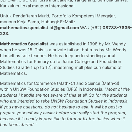
Kurikulum Lokal maupun Internasional.
Untuk Pendaftaran Murid, Portofolio Kompetensi Mengajar,
maupun Kerja Sama, Hubungi: E-Mail :
mathematics.specialist.id@gmail.com
WA : (+62)
08788-7835-
223
.
Mathematics Specialist
was established in 1998 by Mr. Wendy
when he was 15. This is a private tuition that runs by Mr. Wendy
himself as sole teacher. He has deep understanding about
Mathematics for Primary up to Junior College and Foundation
Studies (Grade 1 up to 12), mastering multiples curriculums of
Mathematics.
Mathematics for Commerce (Math-C) and Science (Math-S)
within UNSW Foundation Studies (UFS) in Indonesia.
"Most of the
students I handle are not aware of this at all. So for the students
who are intended to take UNSW Foundation Studies in Indonesia,
if you have questions, do not hesitate to ask. It will be best to
prepare yourself way earlier before you really start the program,
because it is nearly impossible to form or fix the basics when it
has been started."