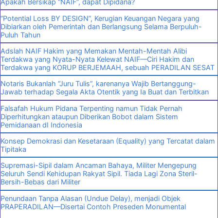
Apakah Bersikap “NAIF”, dapat Dipidana?
“Potential Loss BY DESIGN”, Kerugian Keuangan Negara yang
Dibiarkan oleh Pemerintah dan Berlangsung Selama Berpuluh-
Puluh Tahun
Adslah NAIF Hakim yang Memakan Mentah-Mentah Alibi
Terdakwa yang Nyata-Nyata Kelewat NAIF—Ciri Hakim dan
Terdakwa yang KORUP BERJEMAAH, sebuah PERADILAN SESAT
Notaris Bukanlah “Juru Tulis”, karenanya Wajib Bertanggung-
Jawab terhadap Segala Akta Otentik yang Ia Buat dan Terbitkan
Falsafah Hukum Pidana Terpenting namun Tidak Pernah
Diperhitungkan ataupun Diberikan Bobot dalam Sistem
Pemidanaan dI Indonesia
Konsep Demokrasi dan Kesetaraan (Equality) yang Tercatat dalam
Tipitaka
Supremasi-Sipil dalam Ancaman Bahaya, Militer Mengepung
Seluruh Sendi Kehidupan Rakyat Sipil. Tiada Lagi Zona Steril-
Bersih-Bebas dari Militer
Penundaan Tanpa Alasan (Undue Delay), menjadi Objek
PRAPERADILAN—Disertai Contoh Preseden Monumental