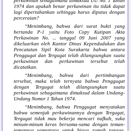
perkawinan sebagaimana dimaksud UU No. 1 Tahun
1974 dan apakah benar perkawinan itu tidak dapat
lagi dipertahankan sehingga harus diputus dengan
perceraian?
“Menimbang, bahwa dari surat bukti yang
bertanda P-1 yaitu Foto Copy Kutipan Akta
Perkawinan No. ... tanggal 09 Juni 2007 yang
dikeluarkan oleh Kantor Dinas Kependudukan dan
Pencatatan Sipil Kota Surakarta bahwa antara
Penggugat dan Tergugat telah dilangsungkan suatu
perkawinan dan perkawinan tersebut telah
dicatatkan.
“Menimbang, bahwa dari pertimbangan
tersebut, maka telah ternyata bahwa Penggugat
dengan Tergugat telah dilangsungkan suatu
perkawinan sebagaimana dimaksud dalam Undang-
Undang Nomor 1 Tahun 1974.
“Menimbang, bahwa Penggugat menyatakan
bahwa semenjak perkawinannya dengan Tergugat,
Tergugat tidak mau bekerja mencari nafkah, suka
minum-minum keras bersama-sama dengan teman-
temannya sementara untuk biaya rumah tangga,