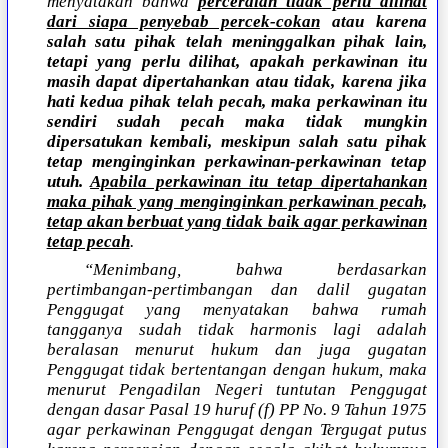
menyatakan bahwa
perceraian tidak perlu dilihat
dari siapa penyebab percek-cokan
atau karena
salah satu pihak telah meninggalkan pihak lain,
tetapi yang perlu dilihat, apakah perkawinan itu
masih dapat dipertahankan atau tidak, karena jika
hati kedua pihak telah pecah, maka perkawinan itu
sendiri sudah pecah maka tidak mungkin
dipersatukan kembali, meskipun salah satu pihak
tetap menginginkan perkawinan-perkawinan tetap
utuh.
Apabila perkawinan itu tetap dipertahankan
maka pihak yang menginginkan perkawinan pecah,
tetap akan berbuat yang tidak baik agar perkawinan
tetap pecah
.
“Menimbang, bahwa berdasarkan
pertimbangan-pertimbangan dan dalil gugatan
Penggugat yang menyatakan bahwa rumah
tangganya sudah tidak harmonis lagi adalah
beralasan menurut hukum dan juga gugatan
Penggugat tidak bertentangan dengan hukum, maka
menurut Pengadilan Negeri tuntutan Penggugat
dengan dasar Pasal 19 huruf (f) PP No. 9 Tahun 1975
agar perkawinan Penggugat dengan Tergugat putus