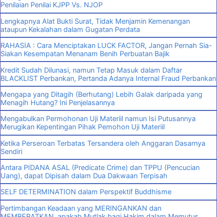
Penilaian Penilai KJPP Vs. NJOP
Lengkapnya Alat Bukti Surat, Tidak Menjamin Kemenangan
ataupun Kekalahan dalam Gugatan Perdata
RAHASIA : Cara Menciptakan LUCK FACTOR, Jangan Pernah Sia-
Siakan Kesempatan Menanam Benih Perbuatan Bajik
Kredit Sudah Dilunasi, namun Tetap Masuk dalam Daftar
BLACKLIST Perbankan, Pertanda Adanya Internal Fraud Perbankan
Mengapa yang Ditagih (Berhutang) Lebih Galak daripada yang
Menagih Hutang? Ini Penjelasannya
Mengabulkan Permohonan Uji Materiil namun Isi Putusannya
Merugikan Kepentingan Pihak Pemohon Uji Materiil
Ketika Perseroan Terbatas Tersandera oleh Anggaran Dasarnya
Sendiri
Antara PIDANA ASAL (Predicate Crime) dan TPPU (Pencucian
Uang), dapat Dipisah dalam Dua Dakwaan Terpisah
SELF DETERMINATION dalam Perspektif Buddhisme
Pertimbangan Keadaan yang MERINGANKAN dan
MEMBERATKAN, apakah Mutlak bagi Hakim dalam Memutus