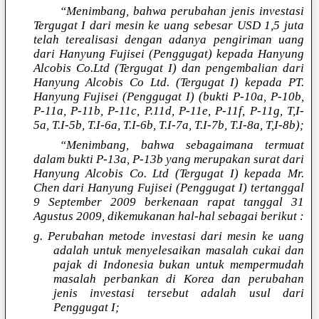
“Menimbang, bahwa perubahan jenis investasi
Tergugat I dari mesin ke uang sebesar USD 1,5 juta
telah terealisasi dengan adanya pengiriman uang
dari Hanyung Fujisei (Penggugat) kepada Hanyung
Alcobis Co.Ltd (Tergugat I) dan pengembalian dari
Hanyung Alcobis Co Ltd. (Tergugat I) kepada PT.
Hanyung Fujisei (Penggugat I) (bukti P-10a, P-10b,
P-11a, P-11b, P-11c, P.11d, P-11e, P-11f, P-11g, T,I-
5a, T.I-5b, T.I-6a, T.I-6b, T.I-7a, T.I-7b, T.I-8a, T,I-8b);
“Menimbang, bahwa sebagaimana termuat
dalam bukti P-13a, P-13b yang merupakan surat dari
Hanyung Alcobis Co. Ltd (Tergugat I) kepada Mr.
Chen dari Hanyung Fujisei (Penggugat I) tertanggal
9 September 2009 berkenaan rapat tanggal 31
Agustus 2009, dikemukanan hal-hal sebagai berikut :
g. Perubahan metode investasi dari mesin ke uang
adalah untuk menyelesaikan masalah cukai dan
pajak di Indonesia bukan untuk mempermudah
masalah perbankan di Korea dan perubahan
jenis investasi tersebut adalah usul dari
Penggugat I;