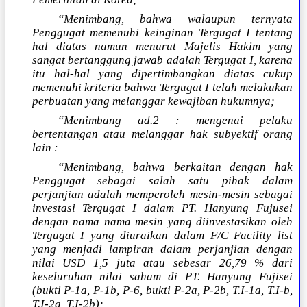
“Menimbang, bahwa walaupun ternyata
Penggugat memenuhi keinginan Tergugat I tentang
hal diatas namun menurut Majelis Hakim yang
sangat bertanggung jawab adalah Tergugat I, karena
itu hal-hal yang dipertimbangkan diatas cukup
memenuhi kriteria bahwa Tergugat I telah melakukan
perbuatan yang melanggar kewajiban hukumnya;
“Menimbang ad.2 : mengenai pelaku
bertentangan atau melanggar hak subyektif orang
lain :
“Menimbang, bahwa berkaitan dengan hak
Penggugat sebagai salah satu pihak dalam
perjanjian adalah memperoleh mesin-mesin sebagai
investasi Tergugat I dalam PT. Hanyung Fujusei
dengan nama nama mesin yang diinvestasikan oleh
Tergugat I yang diuraikan dalam F/C Facility list
yang menjadi lampiran dalam perjanjian dengan
nilai USD 1,5 juta atau sebesar 26,79 % dari
keseluruhan nilai saham di PT. Hanyung Fujisei
(bukti P-1a, P-1b, P-6, bukti P-2a, P-2b, T.I-1a, T.I-b,
T.I-2a, T.I-2b);