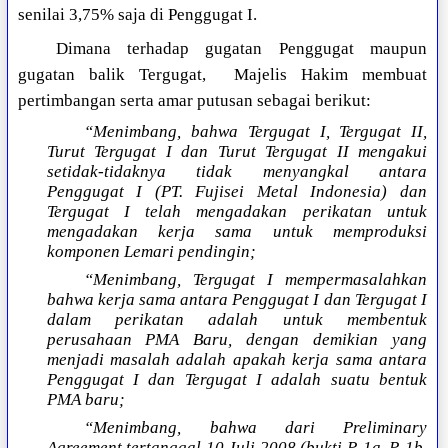
senilai 3,75% saja di Penggugat I.
Dimana terhadap gugatan Penggugat maupun
gugatan balik Tergugat, Majelis Hakim membuat
pertimbangan serta amar putusan sebagai berikut:
“Menimbang, bahwa Tergugat I, Tergugat II,
Turut Tergugat I dan Turut Tergugat II mengakui
setidak-tidaknya tidak menyangkal antara
Penggugat I (PT. Fujisei Metal Indonesia) dan
Tergugat I telah mengadakan perikatan untuk
mengadakan kerja sama untuk memproduksi
komponen Lemari pendingin;
“Menimbang, Tergugat I mempermasalahkan
bahwa kerja sama antara Penggugat I dan Tergugat I
dalam perikatan adalah untuk membentuk
perusahaan PMA Baru, dengan demikian yang
menjadi masalah adalah apakah kerja sama antara
Penggugat I dan Tergugat I adalah suatu bentuk
PMA baru;
“Menimbang, bahwa dari Preliminary
Agreement tertanggal 10 Juli 2008 (bukti P-1a, P-1b,