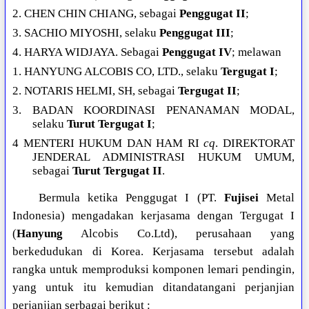
2. CHEN CHIN CHIANG, sebagai
Penggugat II
;
3. SACHIO MIYOSHI, selaku
Penggugat III
;
4. HARYA WIDJAYA. Sebagai
Penggugat IV
; melawan
1. HANYUNG ALCOBIS CO, LTD., selaku
Tergugat I
;
2. NOTARIS HELMI, SH, sebagai
Tergugat II
;
3. BADAN KOORDINASI PENANAMAN MODAL,
selaku
Turut Tergugat I
;
4 MENTERI HUKUM DAN HAM RI
cq
. DIREKTORAT
JENDERAL ADMINISTRASI HUKUM UMUM,
sebagai
Turut Tergugat II
.
Bermula ketika Penggugat I (PT.
Fujisei
Metal
Indonesia) mengadakan kerjasama dengan Tergugat I
(
Hanyung
Alcobis Co.Ltd), perusahaan yang
berkedudukan di Korea. Kerjasama tersebut adalah
rangka untuk memproduksi komponen lemari pendingin,
yang untuk itu kemudian ditandatangani perjanjian
perjanjian serbagai berikut :