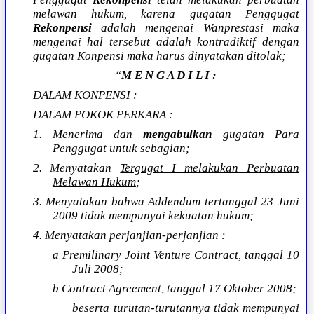
melawan hukum, karena gugatan Penggugat
Rekonpensi
adalah mengenai Wanprestasi maka
mengenai hal tersebut adalah kontradiktif dengan
gugatan Konpensi maka harus dinyatakan ditolak;
“
M E N G A D I L I :
DALAM KONPENSI :
DALAM POKOK PERKARA :
1. Menerima dan
mengabulkan
gugatan Para
Penggugat untuk sebagian;
2. Menyatakan
Tergugat I melakukan Perbuatan
Melawan Hukum
;
3. Menyatakan bahwa Addendum tertanggal 23 Juni
2009 tidak mempunyai kekuatan hukum;
4. Menyatakan perjanjian-perjanjian :
a Premilinary Joint Venture Contract, tanggal 10
Juli 2008;
b Contract Agreement, tanggal 17 Oktober 2008;
beserta turutan-turutannya
tidak mempunyai