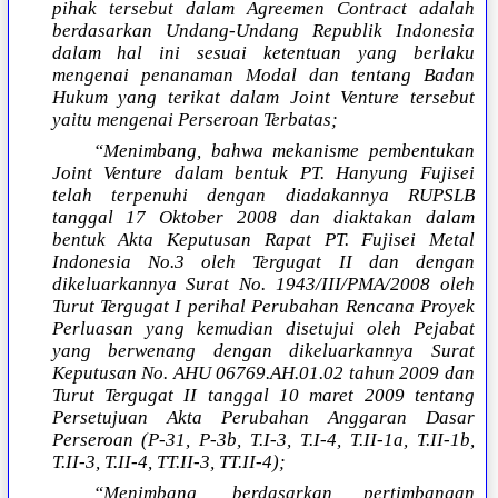
pihak tersebut dalam Agreemen Contract adalah
berdasarkan Undang-Undang Republik Indonesia
dalam hal ini sesuai ketentuan yang berlaku
mengenai penanaman Modal dan tentang Badan
Hukum yang terikat dalam Joint Venture tersebut
yaitu mengenai Perseroan Terbatas;
“Menimbang, bahwa mekanisme pembentukan
Joint Venture dalam bentuk PT. Hanyung Fujisei
telah terpenuhi dengan diadakannya RUPSLB
tanggal 17 Oktober 2008 dan diaktakan dalam
bentuk Akta Keputusan Rapat PT. Fujisei Metal
Indonesia No.3 oleh Tergugat II dan dengan
dikeluarkannya Surat No. 1943/III/PMA/2008 oleh
Turut Tergugat I perihal Perubahan Rencana Proyek
Perluasan yang kemudian disetujui oleh Pejabat
yang berwenang dengan dikeluarkannya Surat
Keputusan No. AHU 06769.AH.01.02 tahun 2009 dan
Turut Tergugat II tanggal 10 maret 2009 tentang
Persetujuan Akta Perubahan Anggaran Dasar
Perseroan (P-31, P-3b, T.I-3, T.I-4, T.II-1a, T.II-1b,
T.II-3, T.II-4, TT.II-3, TT.II-4);
“Menimbang, berdasarkan pertimbangan