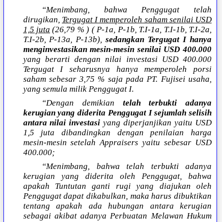
“Menimbang, bahwa Penggugat telah
dirugikan,
Tergugat I memperoleh saham senilai USD
1,5 juta
(26,79 % ) ( P-1a, P-1b, T.I-1a, T.I-1b, T.I-2a,
T.I-2b, P-13a, P-13b),
sedangkan Tergugat I hanya
menginvestasikan mesin-mesin senilai USD 400.000
yang berarti dengan nilai investasi USD 400.000
Tergugat I seharusnya hanya memperoleh porsi
saham sebesar 3,75 % saja pada PT. Fujisei usaha,
yang semula milik Penggugat I.
“Dengan demikian
telah terbukti adanya
kerugian yang diderita Penggugat I sejumlah selisih
antara nilai investasi
yang diperjanjikan yaitu USD
1,5 juta dibandingkan dengan penilaian harga
mesin-mesin setelah Appraisers yaitu sebesar USD
400.000;
“Menimbang, bahwa telah terbukti adanya
kerugian yang diderita oleh Penggugat, bahwa
apakah Tuntutan ganti rugi yang diajukan oleh
Penggugat dapat dikabulkan, maka harus dibuktikan
tentang apakah ada hubungan antara kerugian
sebagai akibat adanya Perbuatan Melawan Hukum