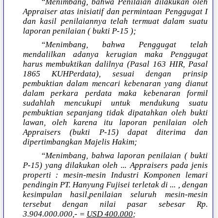
“Menimbang, bahwa Penilaian dilakukan oleh
Appraiser atas inisiatif dan permintaan Penggugat I
dan kasil penilaiannya telah termuat dalam suatu
laporan penilaian ( bukti P-15 );
“Menimbang, bahwa Penggugat telah
mendalilkan adanya kerugian maka Penggugat
harus membuktikan dalilnya (Pasal 163 HIR, Pasal
1865 KUHPerdata), sesuai dengan prinsip
pembuktian dalam mencari kebenaran yang dianut
dalam perkara perdata maka kebenaran formil
sudahlah mencukupi untuk mendukung suatu
pembuktian sepanjang tidak dipatahkan oleh bukti
lawan, oleh karena itu laporan penilaian oleh
Appraisers (bukti P-15) dapat diterima dan
dipertimbangkan Majelis Hakim;
“Menimbang, bahwa laporan penilaian ( bukti
P-15) yang dilakukan oleh ... Appraisers pada jenis
properti : mesin-mesin Industri Komponen lemari
pendingin PT. Hanyung Fujisei terletak di ... , dengan
kesimpulan hasil,penilaian seluruh mesin-mesin
tersebut dengan nilai pasar sebesar Rp.
3.904.000.000,- =
USD 400.000
;