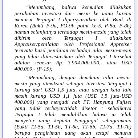
“Menimbang, bahwa kemudian dilakukan
perubahan investasi dari mesin ke uang karena
menurut Tergugat I dipersyaratkan oleh Bank di
Korea (Bukti P-9a, PO-9b point ke-5, P-8a, P-8b)
namun selanjutnya terhadap mesin-mesin yang telah
dikirim oleh Tergugat I dilakukan
Appraiser/penilaian oleh Profesional Appreiser
ternyata hasil penilaian terhadap nilai mesin-mesin
yang telah diinvestasikan oleh Tergugat I tersebut
adalah sebesar Rp. 3.904.000.000,- atau USD
400.000,- (P-15);
“Menimbang, dengan demikian nilai mesin-
mesin yang dimaksud sebagai investasi Tergugat I
kurang dari USD 1,5 juta, atau dengan kata lain
masih kurang USD 1,1 juta (USD 1,5 juta-USD
400.000) yang menjadi hak PT. Hanyung Fujisei
yang tidak terbayar/tidak disetor : sebaliknya
Tergugat I telah mendalilkan bahwa ia telah
menyetor uang kepada Penggugat sebagaimana
(Bukti T.I-5a, T.I-5b, T.I-6a, T.I-6b, T.I-7a, T.I-7b)
berupa pengiriman uang akan tetapi menurut