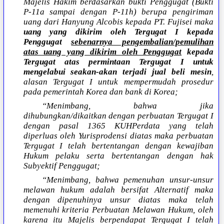
Majelis Hakim berdasarkan bukti Penggugat (Bukti
P-11a sampai dengan P-11h) berupa pengiriman
uang dari Hanyung Alcobis kepada PT. Fujisei maka
uang yang dikirim oleh Tergugat I kepada
Penggugat
sebenarnya pengembalian/pemulihan
atas uang yang dikirim oleh Penggugat
kepada
Tergugat atas permintaan Tergugat I untuk
mengelabui seakan-akan terjadi jual beli mesin
,
alasan Tergugat I untuk mempermudah prosedur
pada pemerintah Korea dan bank di Korea;
“Menimbang, bahwa jika
dihubungkan/dikaitkan dengan perbuatan Tergugat I
dengan pasal 1365 KUHPerdata yang telah
diperluas oleh Yurisprodensi diatas maka perbuatan
Tergugat I telah bertentangan dengan kewajiban
Hukum pelaku serta bertentangan dengan hak
Subyektif Penggugat;
“Menimbang, bahwa pemenuhan unsur-unsur
melawan hukum adalah bersifat Alternatif maka
dengan dipenuhinya unsur diatas maka telah
memenuhi kriteria Perbuatan Melawan Hukum, oleh
karena itu Majelis berpendapat Tergugat I telah