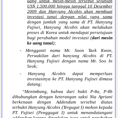
uang untuk mesin-mesin tersebut sejunlah
US$ 1.500.000 hingga tanggal 10 Desember
2009 dan Hanyung Alcobis akan membuat
investasi tunai dengan nilai yang sama
dengan jumlah yang sama di PT. Hanyung
Fujisei, Hanyung Alcobis akan melakukan
proses di Korea untuk mendapat persetujuan
bagi perubahan model investasi (
dari mesin
ke uang tunai
);
- Mengganti nama Mr. Soon Taek Kwon,
Perwakilan dari hanyung Alcobis di PT.
Hanyung Fujisei dengan nama Mr. Soo In
Seok;
- Hanyung Alcobis dapat memperluas
investasinya ke PT. Hanyung Fujisei dimasa
datang;
“Menimbang, bahwa dari bukti P-8a, P-8b
dihubungkan dengan keterangan saksi Nia Apriani
berkenaan dengan Addendum tersebut diatas
terbukti Hanyung Alcobis (Tergugat I) mohon kepada
PT. Fujisei (Penggugat I) untuk menandatangani
addendum karena diperlukan juga untuk perubahan