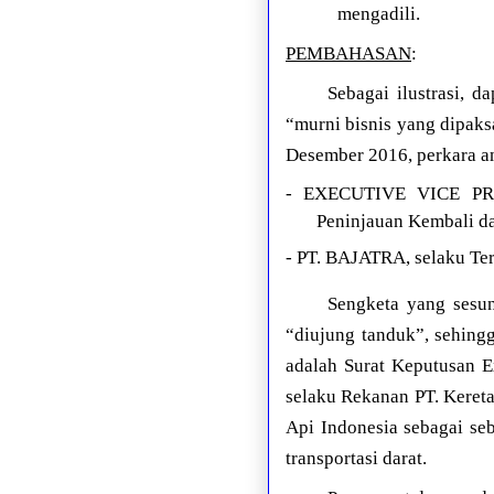
mengadili.
PEMBAHASAN
:
Sebagai ilustrasi,
“murni bisnis yang dipak
Desember 2016, perkara an
- EXECUTIVE VICE PR
Peninjauan Kembali d
- PT. BAJATRA, selaku T
Sengketa yang sesun
“diujung tanduk”, sehing
adalah Surat Keputusan Ex
selaku Rekanan PT. Keret
Api Indonesia sebagai se
transportasi darat.