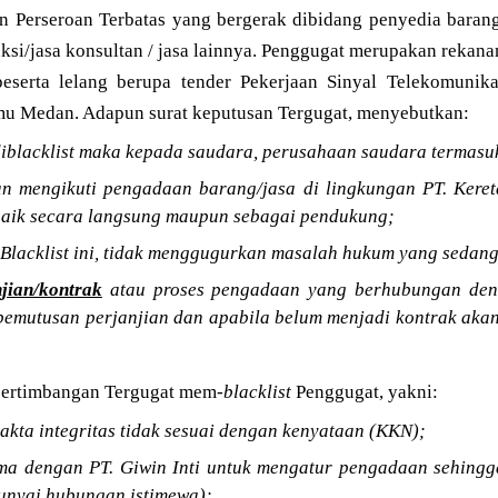
 Perseroan Terbatas yang bergerak dibidang penyedia baran
uksi/jasa konsultan / jasa lainnya. Penggugat merupakan rekan
eserta lelang berupa tender Pekerjaan Sinyal Telekomunika
u Medan. Adapun surat keputusan Tergugat, menyebutkan:
iblacklist maka kepada saudara, perusahaan saudara termasu
an mengikuti pengadaan barang/jasa di lingkungan PT. Keret
baik secara langsung maupun sebagai pendukung;
Blacklist ini, tidak menggugurkan masalah hukum yang sedang
njian/kontrak
atau proses pengadaan yang berhubungan deng
pemutusan perjanjian dan apabila belum menjadi kontrak aka
pertimbangan Tergugat mem-
blacklist
Penggugat, yakni:
akta integritas tidak sesuai dengan kenyataan (KKN);
ma dengan PT. Giwin Inti untuk mengatur pengadaan sehingg
unyai hubungan istimewa);