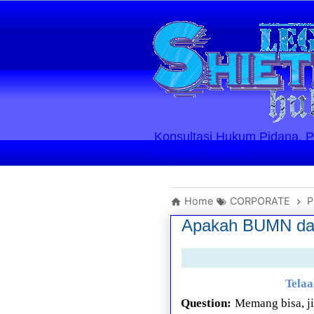
Konsultasi Hukum Pidana, Perd
Layanan Berlaku
Home
CORPORATE
P
Apakah BUMN da
Telaa
Question:
Memang bisa, ji