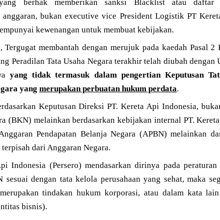
ang berhak memberikan sanksi Blacklist atau daftar
anggaran, bukan executive vice President Logistik PT Kereta
mempunyai kewenangan untuk membuat kebijakan.
, Tergugat membantah dengan merujuk pada kaedah Pasal 2
ng Peradilan Tata Usaha Negara terakhir telah diubah deng
hwa
yang tidak termasuk dalam pengertian Keputusan Ta
egara yang
merupakan perbuatan hukum perdata
.
erdasarkan Keputusan Direksi PT. Kereta Api Indonesia, buka
 (BKN) melainkan berdasarkan kebijakan internal PT. Kereta 
n Anggaran Pendapatan Belanja Negara (APBN) melainkan da
 terpisah dari Anggaran Negara.
pi Indonesia (Persero) mendasarkan dirinya pada peraturan
sesuai dengan tata kelola perusahaan yang sehat, maka se
merupakan tindakan hukum korporasi, atau dalam kata lain 
titas bisnis).