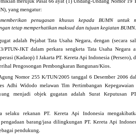
mikian merujuk Pasal 66 ayat (1) Undang-Undang Nomor 19 
N), yang mengatur:
 memberikan penugasan khusus kepada BUMN untuk me
gan tetap memperhatikan maksud dan tujuan kegiatan BUMN
ugat adalah Pejabat Tata Usaha Negara, dengan (secara sa
3/PTUN-JKT dalam perkara sengketa Tata Usaha Negara a
rasi (Kadaop) I Jakarta PT. Kereta Api Indonesia (Persero),
perihal Pengosongan Pembongkaran Bangunan/Kios.
gung Nomor 255 K/TUN/2005 tanggal 6 Desember 2006 dala
ies Adhi Widodo melawan Tim Pertimbangan Kepegawaian
 yang menjadi objek gugatan adalah Surat Keputusan PT
a selaku rekanan PT. Kereta Api Indonesia mengakibatk
 pengadaan barang/jasa dilingkungan PT. Kereta Api Indone
ebagai pendukung.