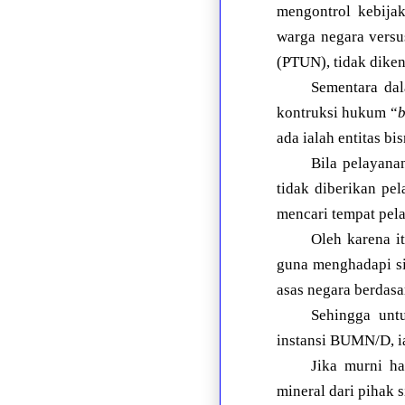
mengontrol kebija
warga negara versu
(PTUN), tidak dike
Sementara dal
kontruksi hukum “
b
ada ialah entitas bi
Bila pelayana
tidak diberikan pe
mencari tempat pela
Oleh karena i
guna menghadapi si
asas negara berdas
Sehingga untu
instansi BUMN/D, i
Jika murni ha
mineral dari pihak