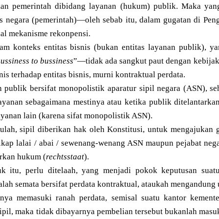
kan pemerintah dibidang layanan (hukum) publik. Maka yang
s negara (pemerintah)—oleh sebab itu, dalam gugatan di Pen
nal mekanisme rekonpensi.
am konteks entitas bisnis (bukan entitas layanan publik), ya
ussiness to bussiness
”—tidak ada sangkut paut dengan kebijak
snis terhadap entitas bisnis, murni kontraktual perdata.
n publik bersifat monopolistik aparatur sipil negara (ASN), 
layanan sebagaimana mestinya atau ketika publik ditelantarka
yanan lain (karena sifat monopolistik ASN).
tulah, sipil diberikan hak oleh Konstitusi, untuk mengajuka
kap lalai / abai / sewenang-wenang ASN maupun pejabat neg
arkan hukum (
rechtsstaat
).
k itu, perlu ditelaah, yang menjadi pokok keputusan suat
alah semata bersifat perdata kontraktual, ataukah mengandung
nya memasuki ranah perdata, semisal suatu kantor kemente
 sipil, maka tidak dibayarnya pembelian tersebut bukanlah ma