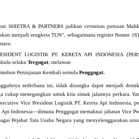
 dapat SHIETRA & PARTNERS jadikan cerminan putusan Mah
sakan menjadi sengketa TUN”, sebagaimana register Nomor 1
tara:
ESIDENT LOGISTIK PT. KERETA API INDONESIA (PERSE
ahulu selaku
Tergugat
; melawan
ermohon Peninjauan Kembali semula
Penggugat.
gguhnya sederhana ini, tidak disangka dapat menjadi demiki
ga cukup menegangkan untuk kita simak jalannya perkara. Ya
ecutive Vice President Logistik PT. Kereta Api Indonesia, per
a Api Indonesia—dimana Penggugat memaknai jabatan Vice Pres
bagai Pejabat Tata Usaha Negara yang menyelenggarakan uru