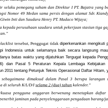
ir selaku pemegang saham dan Direktur I PT. Bajatra yang be
gsi Nomor 49 Medan sama persis dengan alamat Sdr. Kian
 Giwin Inti dan Saudara Henry PT. Madaco Wijaya;
a kepada perusahaan saudara untuk pekerjaan stasiun tiga ga
kan.”
diperkenankan mengikuti 
lacklist
tersebut, Penggugat tidak
Api Indonesia untuk selamanya baik secara langsung ma
anya batas waktu yang dijatuhkan Tergugat kepada Penggu
6) dan Pasal 5 Peraturan Kepala Lembaga Kebijakan 
n 2011 tentang Petunjuk Teknis Operasional Daftar Hitam, 
m sebagaimana dimaksud dalam Pasal 3 berupa larangan u
a di seluruh K/L/D/I
selama 2 (dua) tahun
kalender.”
/kuasa pengguna anggaran berwenang menetapkan daftar 
 penerbit jaminan pada penyelenggaraan pengadaan barang/jas