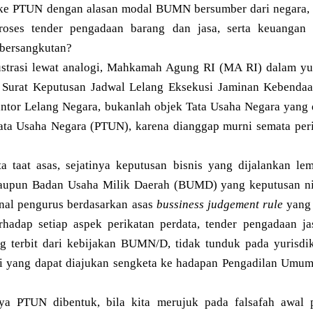
ke PTUN dengan alasan modal BUMN bersumber dari negara,
oses tender pengadaan barang dan jasa, serta keuangan
bersangkutan?
ustrasi lewat analogi, Mahkamah Agung RI (MA RI) dalam yur
Surat Keputusan Jadwal Lelang Eksekusi Jaminan Kebendaa
antor Lelang Negara, bukanlah objek Tata Usaha Negara yang 
ta Usaha Negara (PTUN), karena dianggap murni semata peri
ta taat asas, sejatinya keputusan bisnis yang dijalankan 
upun Badan Usaha Milik Daerah (BUMD) yang keputusan ni
rnal pengurus berdasarkan asas
bussiness judgement rule
yang 
terhadap setiap aspek perikatan perdata, tender pengadaan j
g terbit dari kebijakan BUMN/D, tidak tunduk pada yurisd
ni yang dapat diajukan sengketa ke hadapan Pengadilan Umu
ya PTUN dibentuk, bila kita merujuk pada falsafah awal p