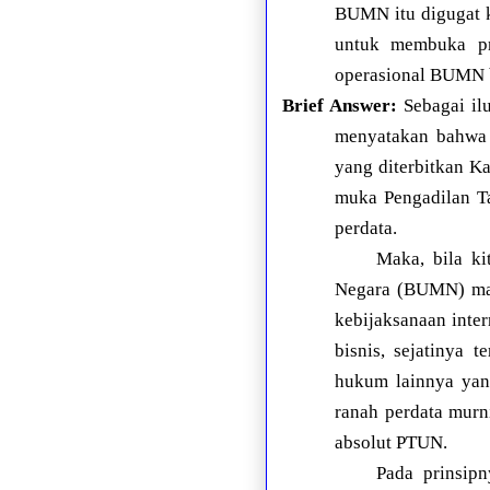
BUMN itu digugat 
untuk membuka pr
operasional BUMN 
Brief Answer:
Sebagai il
menyatakan bahwa 
yang diterbitkan K
muka Pengadilan Ta
perdata.
Maka, bila ki
Negara (BUMN) ma
kebijaksanaan inte
bisnis, sejatinya 
hukum lainnya yan
ranah perdata mur
absolut PTUN.
Pada prinsipn