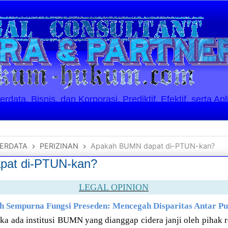
ata, Bisnis, dan Korporasi. Prediktif, Efektif, serta Apl
ERDATA
PERIZINAN
Apakah BUMN dapat di-PTUN-kan?
pat di-PTUN-kan?
LEGAL OPINION
h Sempurna Fungsi Preseden: Mencegah Disparitas Antar Pu
ka ada institusi BUMN yang dianggap cidera janji oleh pihak 