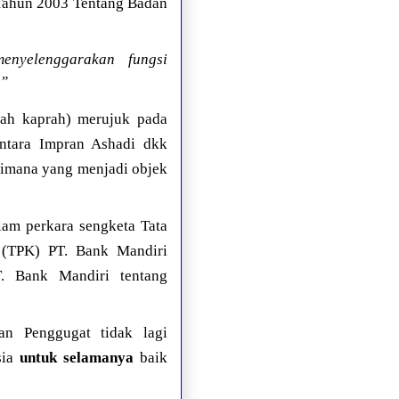
Tahun 2003 Tentang Badan
nyelenggarakan fungsi
.”
lah kaprah) merujuk pada
ntara Impran Ashadi dkk
 dimana yang menjadi objek
m perkara sengketa Tata
 (TPK) PT. Bank Mandiri
. Bank Mandiri tentang
an Penggugat tidak lagi
sia
untuk selamanya
baik