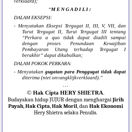
verklaard);
“
M E N G A D I L I :
DALAM EKSEPSI:
- Menyatakan Eksepsi Tergugat II, III, V, VII, dan
Turut Tergugat II, Turut Tergugat III tentang
“Perkara a quo tidak dapat diadili sampai
dengan proses Penundaan Kewajiban
Pembayaran Utang terhadap Tergugat I
berakhir” dapat dikabulkan;
DALAM POKOK PERKARA:
- Menyatakan
gugatan para Penggugat tidak dapat
diterima (niet onvangklijkverklaard).”
…
©
Hak Cipta HERY SHIETRA
.
Budayakan hidup JUJUR dengan menghargai
Jirih
Payah
,
Hak Cipta
,
Hak Moril
, dan
Hak Ekonomi
Hery Shietra selaku Penulis.