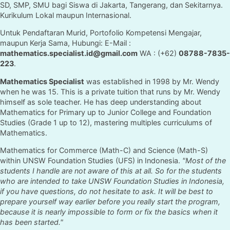
SD, SMP, SMU bagi Siswa di Jakarta, Tangerang, dan Sekitarnya.
Kurikulum Lokal maupun Internasional.
Untuk Pendaftaran Murid, Portofolio Kompetensi Mengajar,
maupun Kerja Sama, Hubungi: E-Mail :
mathematics.specialist.id@gmail.com
WA : (+62)
08788-7835-
223
.
Mathematics Specialist
was established in 1998 by Mr. Wendy
when he was 15. This is a private tuition that runs by Mr. Wendy
himself as sole teacher. He has deep understanding about
Mathematics for Primary up to Junior College and Foundation
Studies (Grade 1 up to 12), mastering multiples curriculums of
Mathematics.
Mathematics for Commerce (Math-C) and Science (Math-S)
within UNSW Foundation Studies (UFS) in Indonesia.
"Most of the
students I handle are not aware of this at all. So for the students
who are intended to take UNSW Foundation Studies in Indonesia,
if you have questions, do not hesitate to ask. It will be best to
prepare yourself way earlier before you really start the program,
because it is nearly impossible to form or fix the basics when it
has been started."