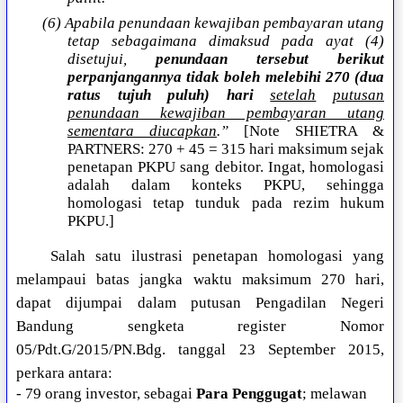
(6) Apabila penundaan kewajiban pembayaran utang
tetap sebagaimana dimaksud pada ayat (4)
disetujui,
penundaan tersebut berikut
perpanjangannya tidak boleh melebihi 270 (dua
ratus tujuh puluh) hari
setelah
putusan
penundaan kewajiban pembayaran utang
sementara diucapkan
.”
[Note SHIETRA &
PARTNERS: 270 + 45 = 315 hari maksimum sejak
penetapan PKPU sang debitor. Ingat, homologasi
adalah dalam konteks PKPU, sehingga
homologasi tetap tunduk pada rezim hukum
PKPU.]
Salah satu ilustrasi penetapan homologasi yang
melampaui batas jangka waktu maksimum 270 hari,
dapat dijumpai dalam putusan Pengadilan Negeri
Bandung sengketa register Nomor
05/Pdt.G/2015/PN.Bdg. tanggal 23 September 2015,
perkara antara:
- 79 orang investor, sebagai
Para Penggugat
; melawan