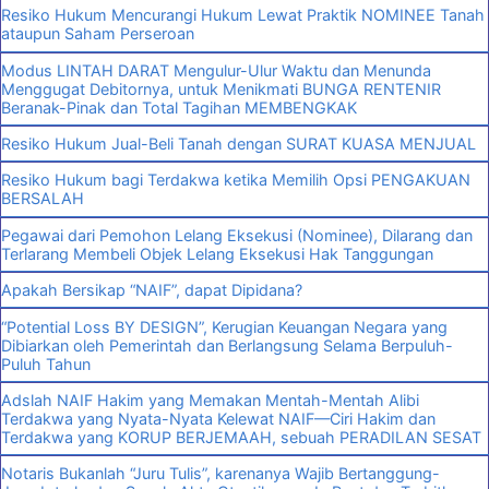
Resiko Hukum Mencurangi Hukum Lewat Praktik NOMINEE Tanah
ataupun Saham Perseroan
Modus LINTAH DARAT Mengulur-Ulur Waktu dan Menunda
Menggugat Debitornya, untuk Menikmati BUNGA RENTENIR
Beranak-Pinak dan Total Tagihan MEMBENGKAK
Resiko Hukum Jual-Beli Tanah dengan SURAT KUASA MENJUAL
Resiko Hukum bagi Terdakwa ketika Memilih Opsi PENGAKUAN
BERSALAH
Pegawai dari Pemohon Lelang Eksekusi (Nominee), Dilarang dan
Terlarang Membeli Objek Lelang Eksekusi Hak Tanggungan
Apakah Bersikap “NAIF”, dapat Dipidana?
“Potential Loss BY DESIGN”, Kerugian Keuangan Negara yang
Dibiarkan oleh Pemerintah dan Berlangsung Selama Berpuluh-
Puluh Tahun
Adslah NAIF Hakim yang Memakan Mentah-Mentah Alibi
Terdakwa yang Nyata-Nyata Kelewat NAIF—Ciri Hakim dan
Terdakwa yang KORUP BERJEMAAH, sebuah PERADILAN SESAT
Notaris Bukanlah “Juru Tulis”, karenanya Wajib Bertanggung-