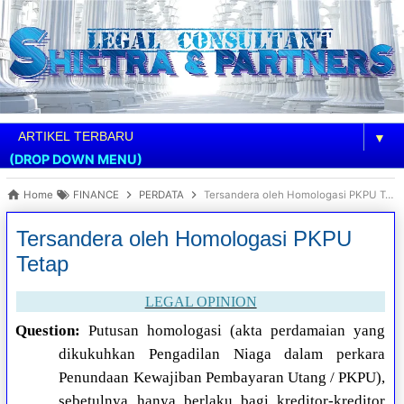
▼
(DROP DOWN MENU)
Home
FINANCE
PERDATA
Tersandera oleh Homologasi PKPU Tetap
Tersandera oleh Homologasi PKPU
Tetap
LEGAL OPINION
Question:
Putusan homologasi (akta perdamaian yang
dikukuhkan Pengadilan Niaga dalam perkara
Penundaan Kewajiban Pembayaran Utang / PKPU),
sebetulnya hanya berlaku bagi kreditor-kreditor