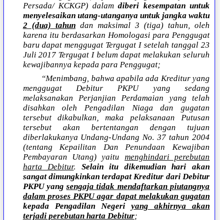
Persada/ KCKGP) dalam
diberi kesempatan untuk
menyelesaikan utang-utanganya untuk jangka waktu
2 (dua) tahun
dan maksimal 3 (tiga) tahun, oleh
karena itu berdasarkan Homologasi para Penggugat
baru dapat menggugat Tergugat I setelah tanggal 23
Juli 2017 Tergugat I belum dapat melakukan seluruh
kewajibannya kepada para Penggugat;
“Menimbang, bahwa apabila ada Kreditur yang
menggugat Debitur PKPU yang sedang
melaksanakan Perjanjian Perdamaian yang telah
disahkan oleh Pengadilan Niaga dan gugatan
tersebut dikabulkan, maka pelaksanaan Putusan
tersebut akan bertentangan dengan tujuan
diberlakukanya Undang-Undang No. 37 tahun 2004
(tentang Kepailitan Dan Penundaan Kewajiban
Pembayaran Utang) yaitu
menghindari perebutan
harta Debitur
.
Selain itu dikemudian hari akan
sangat dimungkinkan terdapat Kreditur dari Debitur
PKPU yang
sengaja tidak mendaftarkan piutangnya
dalam proses PKPU agar dapat melakukan gugatan
kepada Pengadilan Negeri
yang akhirnya akan
terjadi perebutan harta Debitur
;