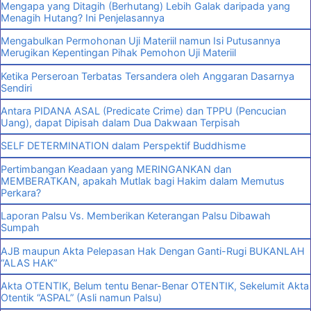
Mengapa yang Ditagih (Berhutang) Lebih Galak daripada yang
Menagih Hutang? Ini Penjelasannya
Mengabulkan Permohonan Uji Materiil namun Isi Putusannya
Merugikan Kepentingan Pihak Pemohon Uji Materiil
Ketika Perseroan Terbatas Tersandera oleh Anggaran Dasarnya
Sendiri
Antara PIDANA ASAL (Predicate Crime) dan TPPU (Pencucian
Uang), dapat Dipisah dalam Dua Dakwaan Terpisah
SELF DETERMINATION dalam Perspektif Buddhisme
Pertimbangan Keadaan yang MERINGANKAN dan
MEMBERATKAN, apakah Mutlak bagi Hakim dalam Memutus
Perkara?
Laporan Palsu Vs. Memberikan Keterangan Palsu Dibawah
Sumpah
AJB maupun Akta Pelepasan Hak Dengan Ganti-Rugi BUKANLAH
“ALAS HAK”
Akta OTENTIK, Belum tentu Benar-Benar OTENTIK, Sekelumit Akta
Otentik “ASPAL” (Asli namun Palsu)