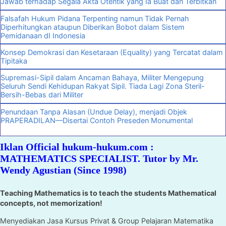
Jawab terhadap Segala Akta Otentik yang Ia Buat dan Terbitkan
Falsafah Hukum Pidana Terpenting namun Tidak Pernah
Diperhitungkan ataupun Diberikan Bobot dalam Sistem
Pemidanaan dI Indonesia
Konsep Demokrasi dan Kesetaraan (Equality) yang Tercatat dalam
Tipitaka
Supremasi-Sipil dalam Ancaman Bahaya, Militer Mengepung
Seluruh Sendi Kehidupan Rakyat Sipil. Tiada Lagi Zona Steril-
Bersih-Bebas dari Militer
Penundaan Tanpa Alasan (Undue Delay), menjadi Objek
PRAPERADILAN—Disertai Contoh Preseden Monumental
Iklan Official hukum-hukum.com :
MATHEMATICS SPECIALIST. Tutor by Mr.
Wendy Agustian (Since 1998)
Teaching Mathematics is to teach the students Mathematical
concepts, not memorization!
Menyediakan Jasa Kursus Privat & Group Pelajaran Matematika