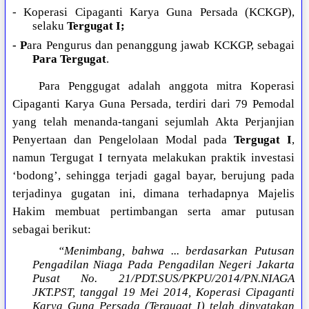
- Koperasi Cipaganti Karya Guna Persada (KCKGP),
selaku
Tergugat I;
- P
ara Pengurus dan penanggung jawab KCKGP, sebagai
Para Tergugat
.
Para Penggugat adalah anggota mitra Koperasi
Cipaganti Karya Guna Persada, terdiri dari 79 Pemodal
yang telah menanda-tangani sejumlah Akta Perjanjian
Penyertaan dan Pengelolaan Modal pada
Tergugat I
,
namun Tergugat I ternyata melakukan praktik investasi
‘bodong’, sehingga terjadi gagal bayar, berujung pada
terjadinya gugatan ini, dimana terhadapnya Majelis
Hakim membuat pertimbangan serta amar putusan
sebagai berikut:
“Menimbang, bahwa ... berdasarkan Putusan
Pengadilan Niaga Pada Pengadilan Negeri Jakarta
Pusat No. 21/PDT.SUS/PKPU/2014/PN.NIAGA
JKT.PST, tanggal 19 Mei 2014, Koperasi Cipaganti
Karya Guna Persada (Tergugat I) telah dinyatakan