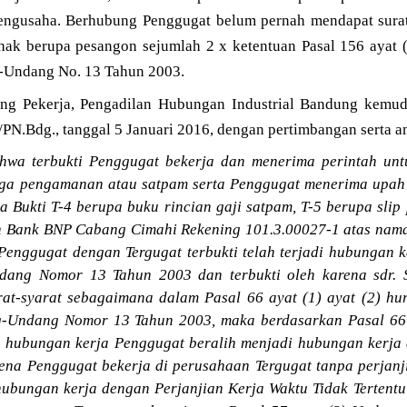
engusaha. Berhubung Penggugat belum pernah mendapat surat
hak berupa pesangon sejumlah 2 x ketentuan Pasal 156 ayat
g-Undang No. 13 Tahun 2003.
ng Pekerja, Pengadilan Hubungan Industrial Bandung kemud
PN.Bdg., tanggal 5 Januari 2016, dengan pertimbangan serta am
wa terbukti Penggugat bekerja dan menerima perintah unt
aga pengamanan atau satpam serta Penggugat menerima upah d
 Bukti T-4 berupa buku rincian gaji satpam, T-5 berupa sli
 Bank BNP Cabang Cimahi Rekening 101.3.00027-1 atas nama 
 Penggugat dengan Tergugat terbukti telah terjadi hubungan 
dang Nomor 13 Tahun 2003 dan terbukti oleh karena sdr. 
rat-syarat sebagaimana dalam Pasal 66 ayat (1) ayat (2) hur
ng-Undang Nomor 13 Tahun 2003, maka berdasarkan Pasal 6
 hubungan kerja Penggugat beralih menjadi hubungan kerja
rena Penggugat bekerja di perusahaan Tergugat tanpa perjan
ubungan kerja dengan Perjanjian Kerja Waktu Tidak Tertent