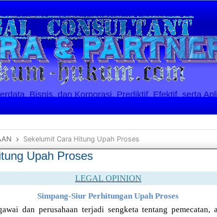
ata, Bisnis, dan Korporasi. Prediktif, Efektif, serta Apl
AAN
Sekelumit Cara Hitung Upah Proses
itung Upah Proses
LEGAL OPINION
Simpang-Siur Perhitungan Upah Proses
gawai dan perusahaan terjadi sengketa tentang pemecatan, 