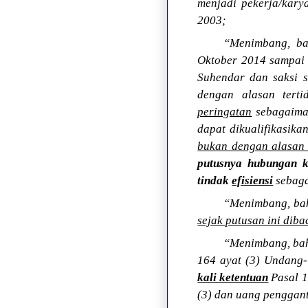
menjadi pekerja/kar
2003;
“Menimbang, bah
Oktober 2014 sampai 
Suhendar dan saksi s
dengan alasan tert
peringatan
sebagaima
dapat dikualifikasik
bukan dengan alasan 
putusnya hubungan k
tindak
efisiensi
sebaga
“Menimbang, bah
sejak putusan ini dib
“Menimbang, bahw
164 ayat (3) Undang
kali ketentuan
Pasal 1
(3) dan uang penggant