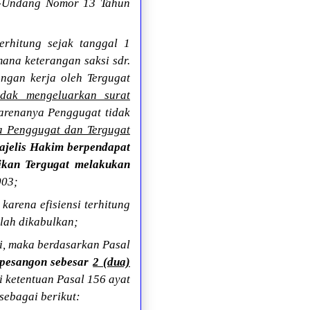
ng-Undang Nomor 13 Tahun
erhitung sejak tanggal 1
ana keterangan saksi sdr.
ngan kerja oleh Tergugat
idak mengeluarkan surat
renanya Penggugat tidak
a Penggugat dan Tergugat
ajelis Hakim berpendapat
sikan Tergugat melakukan
003;
arena efisiensi terhitung
lah dikabulkan;
i, maka berdasarkan Pasal
 pesangon sebesar
2 (dua)
i ketentuan Pasal 156 ayat
sebagai berikut: