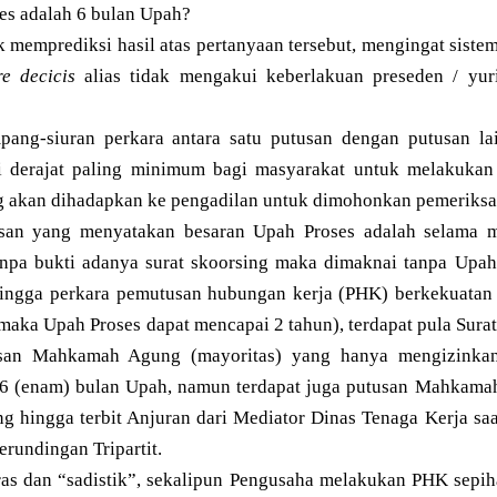
es adalah 6 bulan Upah?
 memprediksi hasil atas pertanyaan tersebut, mengingat siste
re decicis
alias tidak mengakui keberlakuan preseden / yur
mpang-siuran perkara antara satu putusan dengan putusan lain
i derajat paling minimum bagi masyarakat untuk melakukan 
 akan dihadapkan ke pengadilan untuk dimohonkan pemeriksaa
usan yang menyatakan besaran Upah Proses adalah selama m
anpa bukti adanya surat skoorsing maka dimaknai tanpa Upah 
ngga perkara pemutusan hubungan kerja (PHK) berkekuatan h
maka Upah Proses dapat mencapai 2 tahun), terdapat pula Su
usan Mahkamah Agung (mayoritas) yang hanya mengizinka
6 (enam) bulan Upah, namun terdapat juga putusan Mahkam
ng hingga terbit Anjuran dari Mediator Dinas Tenaga Kerja s
erundingan Tripartit.
ras dan “sadistik”, sekalipun Pengusaha melakukan PHK sep