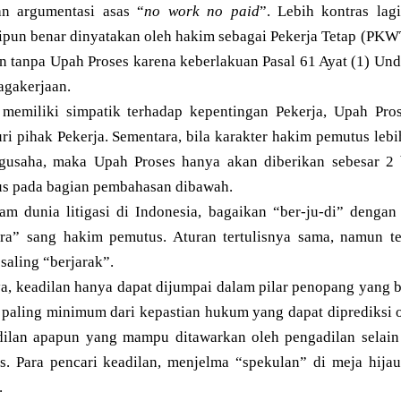
n argumentasi asas “
no work no paid
”. Lebih kontras lag
pun benar dinyatakan oleh hakim sebagai Pekerja Tetap (PKWT
mun tanpa Upah Proses karena keberlakuan Pasal 61 Ayat (1) U
agakerjaan.
memiliki simpatik terhadap kepentingan Pekerja, Upah Pro
ri pihak Pekerja. Sementara, bila karakter hakim pemutus lebi
gusaha, maka Upah Proses hanya akan diberikan sebesar 2
us pada bagian pembahasan dibawah.
m dunia litigasi di Indonesia, bagaikan “ber-ju-di” denga
era” sang hakim pemutus. Aturan tertulisnya sama, namun t
saling “berjarak”.
ya, keadilan hanya dapat dijumpai dalam pilar penopang yang 
 paling minimum dari kepastian hukum yang dapat diprediksi o
adilan apapun yang mampu ditawarkan oleh pengadilan selain a
. Para pencari keadilan, menjelma “spekulan” di meja hija
.