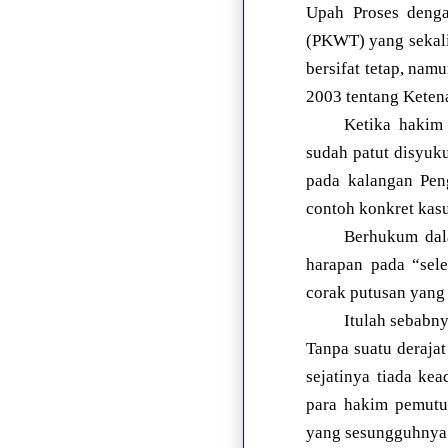
Upah Proses denga
(PKWT) yang sekali
bersifat tetap, na
2003 tentang Keten
Ketika hakim 
sudah patut disyuku
pada kalangan Pen
contoh konkret kas
Berhukum dala
harapan pada “sel
corak putusan yang 
Itulah sebabn
Tanpa suatu derajat
sejatinya tiada ke
para hakim pemutus
yang sesungguhnya