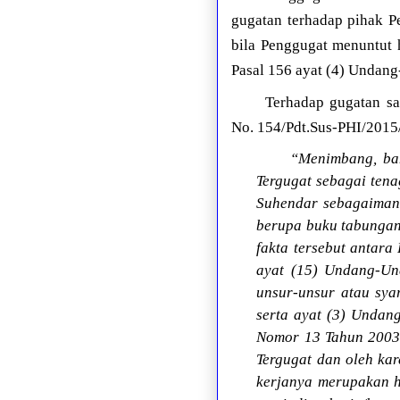
gugatan terhadap pihak P
bila Penggugat menuntut 
Pasal 156 ayat (4) Undan
Terhadap gugatan sa
No. 154/Pdt.Sus-PHI/2015/
“Menimbang, bah
Tergugat sebagai ten
Suhendar sebagaimana
berupa buku tabungan
fakta tersebut antara
ayat (15) Undang-Un
unsur-unsur atau sya
serta ayat (3) Unda
Nomor 13 Tahun 2003
Tergugat dan oleh ka
kerjanya merupakan h