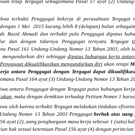
yawan tetap Tergugat sebagaimana Pasal 57 ayat (2) Unda
wa terbukti Penggugat bekerja di perusahaan Tergugat t
dengan 1 Mei 2015 kurang lebih 8 (delapan) bulan sebagaim
dr. Rasid Ahmadi dan terbukti pula Penggugat diputus hubu
idur dan dengan tidurnya Penggugat ternyata Tergugat
t
na Pasal 161 Undang-Undang Nomor 13 Tahun 2003, oleh ka
an mengundurkan diri sehingga
diputus hubungan kerja antar
Penggugat dikualifikasikan mengundurkan diri
akan tetapi
M
erja antara Penggugat dengan Tergugat dapat dikualifika
imana Pasal 164 ayat (3) Undang-Undang Nomor 13 Tahun 2
wa antara Penggugat dengan Tergugat putus hubungan kerja k
acakan
, maka dengan demikian terhadap Petitum Nomor 1 harus
a oleh karena terbukti Tergugat melakukan tindakan efisiens
-Undang Nomor 13 Tahun 2003 Penggugat
berhak atas uang
56 ayat (2), uang penghargaan masa kerja sebesar 1 (satu) kal
ian hak sesuai ketentuan Pasal 156 ayat (4) dengan perincian 