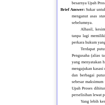
besarnya Upah Pros
Brief Answer:
Sukar untuk
menganut asas
sta
sebelumnya.
Alhasil, kesi
tanpa lagi memilik
perkara hukum yang
Terdapat put
Pengusaha (alias t
yang menyatakan hi
mengajukan kasasi 
dan berbagai put
sebesar maksimum 
Upah Proses dihitu
perselisihan lewat p
Yang lebih ke