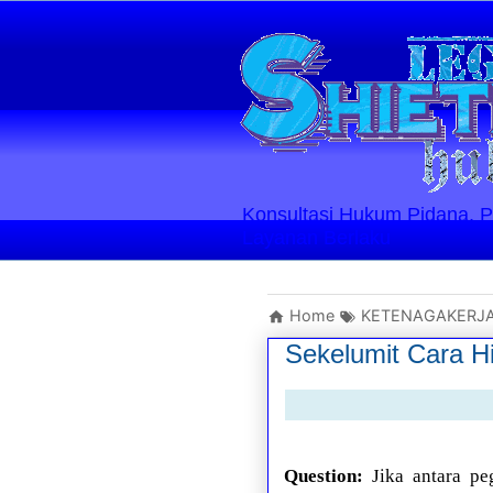
Konsultasi Hukum Pidana, Perd
Layanan Berlaku
Home
KETENAGAKERJ
Sekelumit Cara H
Question:
Jika antara pe