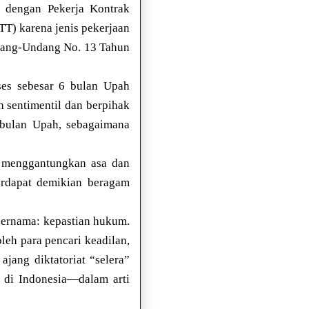
i dengan Pekerja Kontrak
T) karena jenis pekerjaan
ndang-Undang No. 13 Tahun
ses sebesar 6 bulan Upah
h sentimentil dan berpihak
 bulan Upah, sebagaimana
n menggantungkan asa dan
erdapat demikian beragam
bernama: kepastian hukum.
leh para pencari keadilan,
jang diktatoriat “selera”
u di Indonesia—dalam arti