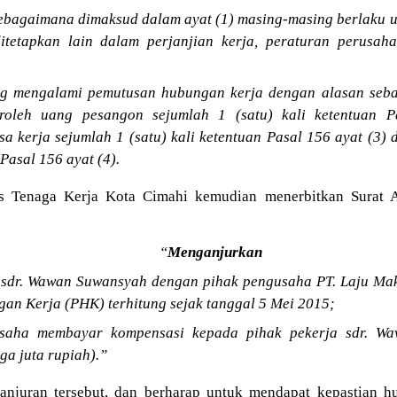
sebagaimana dimaksud dalam ayat (1) masing-masing berlaku u
ditetapkan lain dalam perjanjian kerja, peraturan perusah
ang mengalami pemutusan hubungan kerja dengan alasan se
roleh uang pesangon sejumlah 1 (satu) kali ketentuan P
 kerja sejumlah 1 (satu) kali ketentuan Pasal 156 ayat (3)
Pasal 156 ayat (4).
s Tenaga Kerja Kota Cimahi kemudian menerbitkan Surat A
“
Menganjurkan
a sdr. Wawan Suwansyah dengan pihak pengusaha PT. Laju Ma
n Kerja (PHK) terhitung sejak tanggal 5 Mei 2015;
usaha membayar kompensasi kepada pihak pekerja sdr. W
ga juta rupiah).”
anjuran tersebut, dan berharap untuk mendapat kepastian