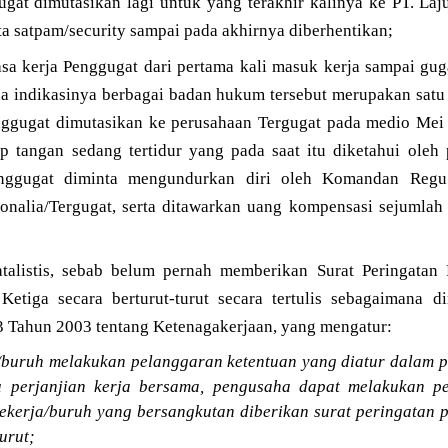
gugat dimutasikan lagi untuk yang terakhir kalinya ke PT. L
ta satpam/security sampai pada akhirnya diberhentikan;
a kerja Penggugat dari pertama kali masuk kerja sampai guga
a indikasinya berbagai badan hukum tersebut merupakan satu
nggugat dimutasikan ke perusahaan Tergugat pada medio Mei 
 tangan sedang tertidur yang pada saat itu diketahui oleh 
nggugat diminta mengundurkan diri oleh Komandan Regu
onalia/Tergugat, serta ditawarkan uang kompensasi sejumlah
atalistis, sebab belum pernah memberikan Surat Peringatan 
Ketiga secara berturut-turut secara tertulis sebagaimana 
Tahun 2003 tentang Ketenagakerjaan, yang mengatur:
/buruh melakukan pelanggaran ketentuan yang diatur dalam pe
u perjanjian kerja bersama, pengusaha dapat melakukan p
ekerja/buruh yang bersangkutan diberikan surat peringatan p
urut;