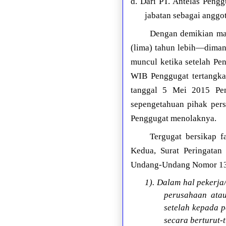
d. Dari PT. Antelas Peng
jabatan sebagai anggo
Dengan demikian mas
(lima) tahun lebih—diman
muncul ketika setelah Pe
WIB Penggugat tertangkap
tanggal 5 Mei 2015 Pe
sepengetahuan pihak pers
Penggugat menolaknya.
Tergugat bersikap f
Kedua, Surat Peringatan 
Undang-Undang Nomor 13 
1). Dalam hal pekerja
perusahaan ata
setelah kepada p
secara berturut-t