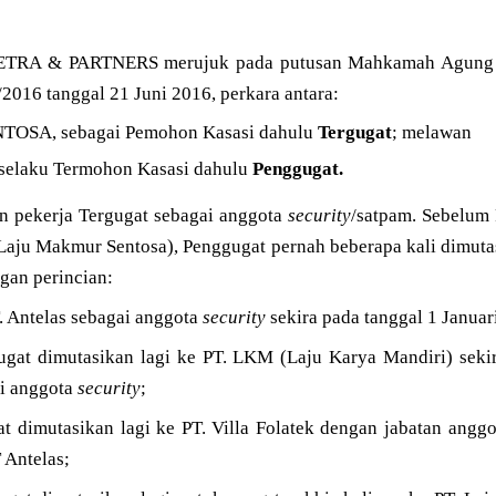
IETRA & PARTNERS merujuk pada putusan Mahkamah Agung R
016 tanggal 21 Juni 2016, perkara antara:
OSA, sebagai Pemohon Kasasi dahulu
Tergugat
; melawan
laku Termohon Kasasi dahulu
Penggugat.
 pekerja Tergugat sebagai anggota
security
/satpam. Sebelum
Laju Makmur Sentosa), Penggugat pernah beberapa kali dimuta
gan perincian:
T. Antelas sebagai anggota
security
sekira pada tanggal 1 Januar
gugat dimutasikan lagi ke PT. LKM (Laju Karya Mandiri) sekir
ai anggota
security
;
t dimutasikan lagi ke PT. Villa Folatek dengan jabatan angg
 Antelas;