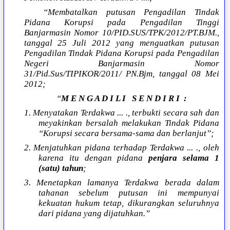
“Membatalkan putusan Pengadilan Tindak
Pidana Korupsi pada Pengadilan Tinggi
Banjarmasin Nomor 10/PID.SUS/TPK/2012/PT.BJM.,
tanggal 25 Juli 2012 yang menguatkan putusan
Pengadilan Tindak Pidana Korupsi pada Pengadilan
Negeri Banjarmasin Nomor
31/Pid.Sus/TIPIKOR/2011/ PN.Bjm, tanggal 08 Mei
2012;
“
M E N G A D I L I S E N D I R I :
1. Menyatakan Terdakwa ... ., terbukti secara sah dan
meyakinkan bersalah melakukan Tindak Pidana
“Korupsi secara bersama-sama dan berlanjut”;
2. Menjatuhkan pidana terhadap Terdakwa ... ., oleh
karena itu dengan pidana
penjara selama 1
(satu) tahun
;
3. Menetapkan lamanya Terdakwa berada dalam
tahanan sebelum putusan ini mempunyai
kekuatan hukum tetap, dikurangkan seluruhnya
dari pidana yang dijatuhkan.”