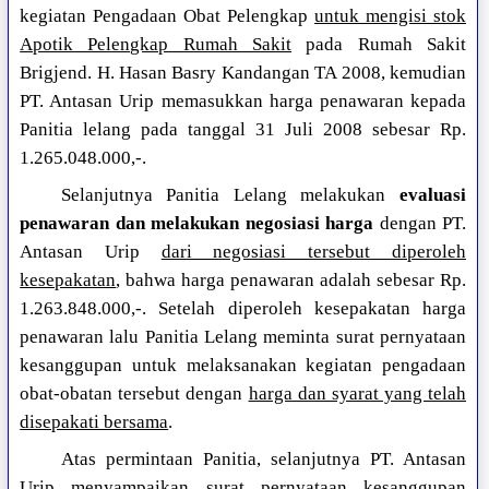
kegiatan Pengadaan Obat Pelengkap
untuk mengisi stok
Apotik Pelengkap Rumah Sakit
pada Rumah Sakit
Brigjend. H. Hasan Basry Kandangan TA 2008, kemudian
PT. Antasan Urip memasukkan harga penawaran kepada
Panitia lelang pada tanggal 31 Juli 2008 sebesar Rp.
1.265.048.000,-.
Selanjutnya Panitia Lelang melakukan
evaluasi
penawaran dan melakukan negosiasi harga
dengan PT.
Antasan Urip
dari negosiasi tersebut diperoleh
kesepakatan
, bahwa harga penawaran adalah sebesar Rp.
1.263.848.000,-. Setelah diperoleh kesepakatan harga
penawaran lalu Panitia Lelang meminta surat pernyataan
kesanggupan untuk melaksanakan kegiatan pengadaan
obat-obatan tersebut dengan
harga dan syarat yang telah
disepakati bersama
.
Atas permintaan Panitia, selanjutnya PT. Antasan
Urip menyampaikan surat pernyataan kesanggupan