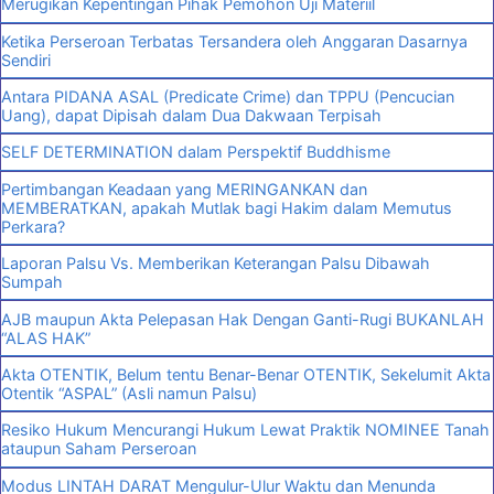
Merugikan Kepentingan Pihak Pemohon Uji Materiil
Ketika Perseroan Terbatas Tersandera oleh Anggaran Dasarnya
Sendiri
Antara PIDANA ASAL (Predicate Crime) dan TPPU (Pencucian
Uang), dapat Dipisah dalam Dua Dakwaan Terpisah
SELF DETERMINATION dalam Perspektif Buddhisme
Pertimbangan Keadaan yang MERINGANKAN dan
MEMBERATKAN, apakah Mutlak bagi Hakim dalam Memutus
Perkara?
Laporan Palsu Vs. Memberikan Keterangan Palsu Dibawah
Sumpah
AJB maupun Akta Pelepasan Hak Dengan Ganti-Rugi BUKANLAH
“ALAS HAK”
Akta OTENTIK, Belum tentu Benar-Benar OTENTIK, Sekelumit Akta
Otentik “ASPAL” (Asli namun Palsu)
Resiko Hukum Mencurangi Hukum Lewat Praktik NOMINEE Tanah
ataupun Saham Perseroan
Modus LINTAH DARAT Mengulur-Ulur Waktu dan Menunda