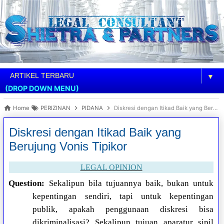
▼
(DROP DOWN MENU)
Home
PERIZINAN
PIDANA
Diskresi dengan Itikad Baik yang Berujung Vonis Tipikor
Diskresi dengan Itikad Baik yang
Berujung Vonis Tipikor
LEGAL OPINION
Question:
Sekalipun bila tujuannya baik, bukan untuk
kepentingan sendiri, tapi untuk kepentingan
publik, apakah penggunaan diskresi bisa
dikriminalisasi? Sekalipun tujuan aparatur sipil