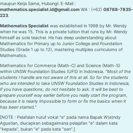
maupun Kerja Sama, Hubungi: E-Mail :
mathematics.specialist.id@gmail.com
WA : (+62)
08788-7835-
223
.
Mathematics Specialist
was established in 1998 by Mr. Wendy
when he was 15. This is a private tuition that runs by Mr. Wendy
himself as sole teacher. He has deep understanding about
Mathematics for Primary up to Junior College and Foundation
Studies (Grade 1 up to 12), mastering multiples curriculums of
Mathematics.
Mathematics for Commerce (Math-C) and Science (Math-S)
within UNSW Foundation Studies (UFS) in Indonesia.
"Most of the
students I handle are not aware of this at all. So for the students
who are intended to take UNSW Foundation Studies in Indonesia,
if you have questions, do not hesitate to ask. It will be best to
prepare yourself way earlier before you really start the program,
because it is nearly impossible to form or fix the basics when it
has been started."
[NOTE : Pelafalan huruf vokal "e" pada nama Bapak W(e)ndy
Agustian, diucapkan sebagaimana pelajafan "e" dalam kata
"kepada", bukan "e" pada kata "sen".]