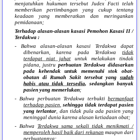
menjatuhkan hukuman tersebut Judex Facti telah
memberikan pertimbangan yang cukup tentang
keadaan yang memberatkan dan meringankan
pemidanaan;
Terhadap alasan-alasan kasasi Pemohon Kasasi II /
Terdakwa :
- Bahwa alasan-alasan kasasi Terdakwa dapat
dibenarkan, karena pada Terdakwa
tidak
terdapat niat jahat
untuk melakukan tindak
pidana, justru
perbuatan Terdakwa didasarkan
pada kehendak untuk memenuhi stok obat-
obatan di Rumah Sakit tersebut yang
sudah
habis atau tidak tersedia
, sedangkan banyak
pasien yang memerlukan
;
- Bahwa perbuatan Terdakwa terbukti
bermanfaat
terhadap pasien
,
sehingga tidak terdapat pasien
yang terlantar
, dan tidak pula ada pasien yang
meninggal dunia karena alasan ketiadaan obat;
- Bahwa
Terdakwa sama sekali tidak menikmati /
memperoleh hasil baik dari rekanan
maupun dari
perbuatannya;