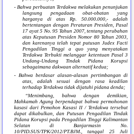
- Bahwa perbuatan Terdakwa melakukan penunjukan
langsung pengadaan obat-obatan yang
harganya di atas Rp. 50.000.000,- adalah
bertentangan dengan Peraturan Presiden, Pasal
17 ayat 5 No. 95 Tahun 2007, tentang perubahan
atas Keputusan Presiden Nomor 80 Tahun 2003,
dan karenanya telah tepat putusan Judex Facti
Pengadilan Tinggi a quo yang menyatakan
Terdakwa Terbukti melanggar ketentuan Pasal 3
Undang-Undang Tindak Pidana Korupsi
sebagaimana dakwaan alternatif kedua;
- Bahwa berdasar alasan-alasan pertimbangan di
atas, adalah sesuai dengan rasa keadilan
terhadap Terdakwa tidak dijatuhi pidana denda;
“Menimbang, bahwa dengan demikian,
Mahkamah Agung berpendapat bahwa permohonan
kasasi dari Pemohon Kasasi II / Terdakwa tersebut
dapat dikabulkan, dan Putusan Pengadilan Tindak
Pidana Korupsi pada Pengadilan Tinggi Kalimantan
Selatan di Banjarmasin No.
10/PID.SUS/TPK/2012/PT.BJM., tanggal 25 Juli