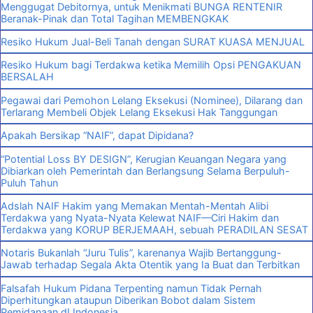
Menggugat Debitornya, untuk Menikmati BUNGA RENTENIR
Beranak-Pinak dan Total Tagihan MEMBENGKAK
Resiko Hukum Jual-Beli Tanah dengan SURAT KUASA MENJUAL
Resiko Hukum bagi Terdakwa ketika Memilih Opsi PENGAKUAN
BERSALAH
Pegawai dari Pemohon Lelang Eksekusi (Nominee), Dilarang dan
Terlarang Membeli Objek Lelang Eksekusi Hak Tanggungan
Apakah Bersikap “NAIF”, dapat Dipidana?
“Potential Loss BY DESIGN”, Kerugian Keuangan Negara yang
Dibiarkan oleh Pemerintah dan Berlangsung Selama Berpuluh-
Puluh Tahun
Adslah NAIF Hakim yang Memakan Mentah-Mentah Alibi
Terdakwa yang Nyata-Nyata Kelewat NAIF—Ciri Hakim dan
Terdakwa yang KORUP BERJEMAAH, sebuah PERADILAN SESAT
Notaris Bukanlah “Juru Tulis”, karenanya Wajib Bertanggung-
Jawab terhadap Segala Akta Otentik yang Ia Buat dan Terbitkan
Falsafah Hukum Pidana Terpenting namun Tidak Pernah
Diperhitungkan ataupun Diberikan Bobot dalam Sistem
Pemidanaan dI Indonesia