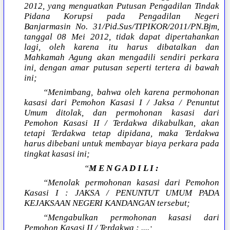
2012, yang menguatkan Putusan Pengadilan Tindak
Pidana Korupsi pada Pengadilan Negeri
Banjarmasin No. 31/Pid.Sus/TIPIKOR/2011/PN.Bjm,
tanggal 08 Mei 2012, tidak dapat dipertahankan
lagi, oleh karena itu harus dibatalkan dan
Mahkamah Agung akan mengadili sendiri perkara
ini, dengan amar putusan seperti tertera di bawah
ini;
“Menimbang, bahwa oleh karena permohonan
kasasi dari Pemohon Kasasi I / Jaksa / Penuntut
Umum ditolak, dan permohonan kasasi dari
Pemohon Kasasi II / Terdakwa dikabulkan, akan
tetapi Terdakwa tetap dipidana, maka Terdakwa
harus dibebani untuk membayar biaya perkara pada
tingkat kasasi ini;
“
M E N G A D I L I :
“Menolak permohonan kasasi dari Pemohon
Kasasi I : JAKSA / PENUNTUT UMUM PADA
KEJAKSAAN NEGERI KANDANGAN tersebut;
“Mengabulkan permohonan kasasi dari
Pemohon Kasasi II / Terdakwa : ....;