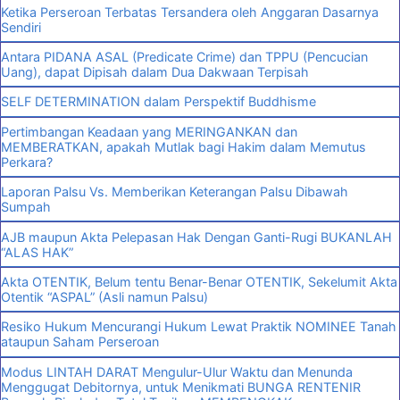
Ketika Perseroan Terbatas Tersandera oleh Anggaran Dasarnya
Sendiri
Antara PIDANA ASAL (Predicate Crime) dan TPPU (Pencucian
Uang), dapat Dipisah dalam Dua Dakwaan Terpisah
SELF DETERMINATION dalam Perspektif Buddhisme
Pertimbangan Keadaan yang MERINGANKAN dan
MEMBERATKAN, apakah Mutlak bagi Hakim dalam Memutus
Perkara?
Laporan Palsu Vs. Memberikan Keterangan Palsu Dibawah
Sumpah
AJB maupun Akta Pelepasan Hak Dengan Ganti-Rugi BUKANLAH
“ALAS HAK”
Akta OTENTIK, Belum tentu Benar-Benar OTENTIK, Sekelumit Akta
Otentik “ASPAL” (Asli namun Palsu)
Resiko Hukum Mencurangi Hukum Lewat Praktik NOMINEE Tanah
ataupun Saham Perseroan
Modus LINTAH DARAT Mengulur-Ulur Waktu dan Menunda
Menggugat Debitornya, untuk Menikmati BUNGA RENTENIR