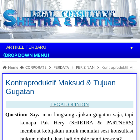
▼
(DROP DOWN MENU)
Home
CORPORATE
PERDATA
PERIZINAN
Kontraproduktif Maksud & Tujuan Gugatan
Kontraproduktif Maksud & Tujuan
Gugatan
LEGAL OPINION
Question:
Saya mau langsung ajukan gugatan saja, tapi
kenapa Pak Hery (SHIETRA & PARTNERS)
membuat kebijakan untuk memulai sesi konsultasi
hukum dahulu, kan jadi double nanti
fee
-nya?