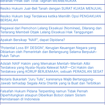
Beranak-Pinak dan Total Tagihan MEMBENGKAK
Resiko Hukum Jual-Beli Tanah dengan SURAT KUASA MENJUAL
Resiko Hukum bagi Terdakwa ketika Memilih Opsi PENGAKUAN
BERSALAH
Pegawai dari Pemohon Lelang Eksekusi (Nominee), Dilarang dan
Terlarang Membeli Objek Lelang Eksekusi Hak Tanggungan
Apakah Bersikap “NAIF”, dapat Dipidana?
“Potential Loss BY DESIGN”, Kerugian Keuangan Negara yang
Dibiarkan oleh Pemerintah dan Berlangsung Selama Berpuluh-
Puluh Tahun
Adslah NAIF Hakim yang Memakan Mentah-Mentah Alibi
Terdakwa yang Nyata-Nyata Kelewat NAIF—Ciri Hakim dan
Terdakwa yang KORUP BERJEMAAH, sebuah PERADILAN SESAT
Notaris Bukanlah “Juru Tulis”, karenanya Wajib Bertanggung-
Jawab terhadap Segala Akta Otentik yang Ia Buat dan Terbitkan
Falsafah Hukum Pidana Terpenting namun Tidak Pernah
Diperhitungkan ataupun Diberikan Bobot dalam Sistem
Pemidanaan dI Indonesia