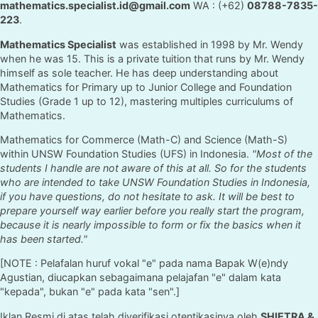
mathematics.specialist.id@gmail.com
WA : (+62)
08788-7835-
223
.
Mathematics Specialist
was established in 1998 by Mr. Wendy
when he was 15. This is a private tuition that runs by Mr. Wendy
himself as sole teacher. He has deep understanding about
Mathematics for Primary up to Junior College and Foundation
Studies (Grade 1 up to 12), mastering multiples curriculums of
Mathematics.
Mathematics for Commerce (Math-C) and Science (Math-S)
within UNSW Foundation Studies (UFS) in Indonesia.
"Most of the
students I handle are not aware of this at all. So for the students
who are intended to take UNSW Foundation Studies in Indonesia,
if you have questions, do not hesitate to ask. It will be best to
prepare yourself way earlier before you really start the program,
because it is nearly impossible to form or fix the basics when it
has been started."
[NOTE : Pelafalan huruf vokal "e" pada nama Bapak W(e)ndy
Agustian, diucapkan sebagaimana pelajafan "e" dalam kata
"kepada", bukan "e" pada kata "sen".]
Iklan Resmi di atas telah diverifikasi otentikasinya oleh
SHIETRA &