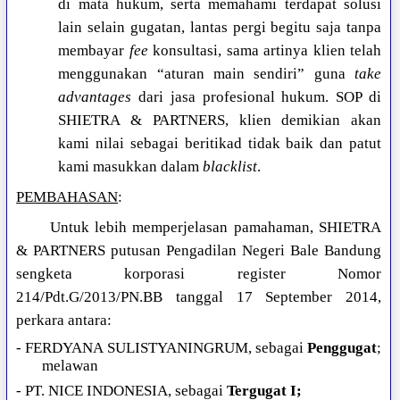
di mata hukum, serta memahami terdapat solusi
lain selain gugatan, lantas pergi begitu saja tanpa
membayar
fee
konsultasi, sama artinya klien telah
menggunakan “aturan main sendiri” guna
take
advantages
dari jasa profesional hukum. SOP di
SHIETRA & PARTNERS, klien demikian akan
kami nilai sebagai beritikad tidak baik dan patut
kami masukkan dalam
blacklist
.
PEMBAHASAN
:
Untuk lebih memperjelasan pamahaman, SHIETRA
& PARTNERS putusan Pengadilan Negeri Bale Bandung
sengketa korporasi register Nomor
214/Pdt.G/2013/PN.BB tanggal 17 September 2014,
perkara antara:
- FERDYANA SULISTYANINGRUM, sebagai
Penggugat
;
melawan
- PT. NICE INDONESIA, sebagai
Tergugat I;