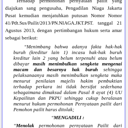
Terhadap permohonan pernyataan pailit yang
diajukan sang pengusaha, Pengadilan Niaga Jakarta
Pusat kemudian menjatuhkan putusan Nomor Nomor
41/Pdt.Sus/Pailit/2013/PN.NIAGA.JKT.PST. tanggal 21
Agustus 2013, dengan pertimbangan hukum serta amar
sebagai berikut:
“Menimbang bahwa adanya fakta hak-hak
buruh (kreditur lain 1) incasu hak-hak buruh
kreditur lain 2 yang belum terpenuhi atau belum
dibayar
masih menimbulkan sengketa mengenai
macam dan besarnya hak buruh
sehingga
pelaksanaanya masih menimbulkan sengketa maka
menurut penilaian majelis hakim pembuktian
terhadap perkara ini tidak bersifat sederhana
sebagaimana dimaksud dalam Pasal 8 ayat (4) UU
Kepailitan dan PKPU sehingga cukup beralasan
menurut hukum permohonan Pernyataan pailit dari
Pemohon pailit harus ditolak;
“
MENGADILI :
“
Menolak
permohonan pernyataan Pailit dari