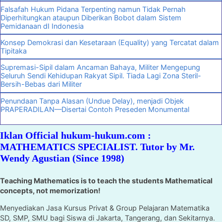
Falsafah Hukum Pidana Terpenting namun Tidak Pernah
Diperhitungkan ataupun Diberikan Bobot dalam Sistem
Pemidanaan dI Indonesia
Konsep Demokrasi dan Kesetaraan (Equality) yang Tercatat dalam
Tipitaka
Supremasi-Sipil dalam Ancaman Bahaya, Militer Mengepung
Seluruh Sendi Kehidupan Rakyat Sipil. Tiada Lagi Zona Steril-
Bersih-Bebas dari Militer
Penundaan Tanpa Alasan (Undue Delay), menjadi Objek
PRAPERADILAN—Disertai Contoh Preseden Monumental
Iklan Official hukum-hukum.com :
MATHEMATICS SPECIALIST. Tutor by Mr.
Wendy Agustian (Since 1998)
Teaching Mathematics is to teach the students Mathematical
concepts, not memorization!
Menyediakan Jasa Kursus Privat & Group Pelajaran Matematika
SD, SMP, SMU bagi Siswa di Jakarta, Tangerang, dan Sekitarnya.