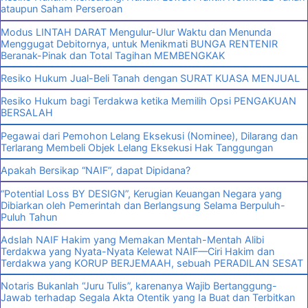
ataupun Saham Perseroan
Modus LINTAH DARAT Mengulur-Ulur Waktu dan Menunda
Menggugat Debitornya, untuk Menikmati BUNGA RENTENIR
Beranak-Pinak dan Total Tagihan MEMBENGKAK
Resiko Hukum Jual-Beli Tanah dengan SURAT KUASA MENJUAL
Resiko Hukum bagi Terdakwa ketika Memilih Opsi PENGAKUAN
BERSALAH
Pegawai dari Pemohon Lelang Eksekusi (Nominee), Dilarang dan
Terlarang Membeli Objek Lelang Eksekusi Hak Tanggungan
Apakah Bersikap “NAIF”, dapat Dipidana?
“Potential Loss BY DESIGN”, Kerugian Keuangan Negara yang
Dibiarkan oleh Pemerintah dan Berlangsung Selama Berpuluh-
Puluh Tahun
Adslah NAIF Hakim yang Memakan Mentah-Mentah Alibi
Terdakwa yang Nyata-Nyata Kelewat NAIF—Ciri Hakim dan
Terdakwa yang KORUP BERJEMAAH, sebuah PERADILAN SESAT
Notaris Bukanlah “Juru Tulis”, karenanya Wajib Bertanggung-
Jawab terhadap Segala Akta Otentik yang Ia Buat dan Terbitkan