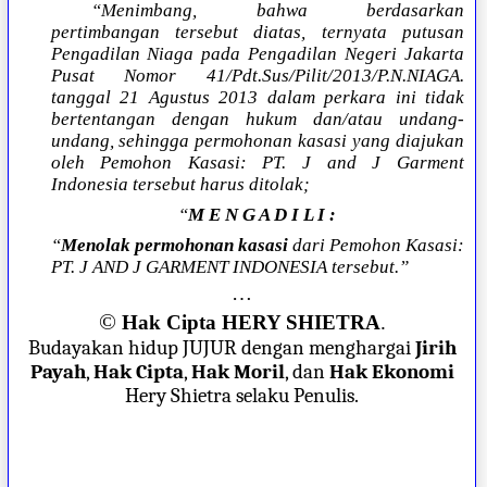
“Menimbang, bahwa berdasarkan
pertimbangan tersebut diatas, ternyata putusan
Pengadilan Niaga pada Pengadilan Negeri Jakarta
Pusat Nomor 41/Pdt.Sus/Pilit/2013/P.N.NIAGA.
tanggal 21 Agustus 2013 dalam perkara ini tidak
bertentangan dengan hukum dan/atau undang-
undang, sehingga permohonan kasasi yang diajukan
oleh Pemohon Kasasi: PT. J and J Garment
Indonesia tersebut harus ditolak;
“
M E N G A D I L I :
“
Menolak permohonan kasasi
dari Pemohon Kasasi:
PT. J AND J GARMENT INDONESIA tersebut.”
…
©
Hak Cipta HERY SHIETRA
.
Budayakan hidup JUJUR dengan menghargai
Jirih
Payah
,
Hak Cipta
,
Hak Moril
, dan
Hak Ekonomi
Hery Shietra selaku Penulis.