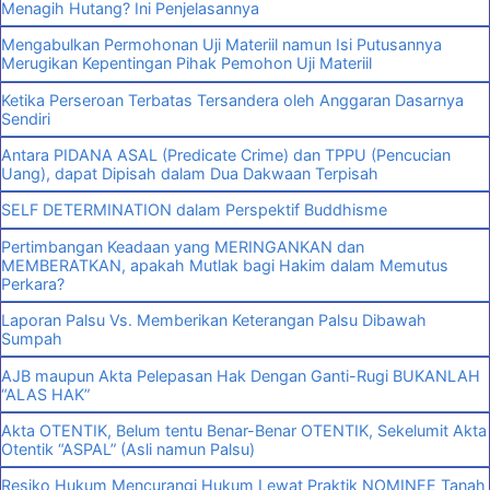
Menagih Hutang? Ini Penjelasannya
Mengabulkan Permohonan Uji Materiil namun Isi Putusannya
Merugikan Kepentingan Pihak Pemohon Uji Materiil
Ketika Perseroan Terbatas Tersandera oleh Anggaran Dasarnya
Sendiri
Antara PIDANA ASAL (Predicate Crime) dan TPPU (Pencucian
Uang), dapat Dipisah dalam Dua Dakwaan Terpisah
SELF DETERMINATION dalam Perspektif Buddhisme
Pertimbangan Keadaan yang MERINGANKAN dan
MEMBERATKAN, apakah Mutlak bagi Hakim dalam Memutus
Perkara?
Laporan Palsu Vs. Memberikan Keterangan Palsu Dibawah
Sumpah
AJB maupun Akta Pelepasan Hak Dengan Ganti-Rugi BUKANLAH
“ALAS HAK”
Akta OTENTIK, Belum tentu Benar-Benar OTENTIK, Sekelumit Akta
Otentik “ASPAL” (Asli namun Palsu)
Resiko Hukum Mencurangi Hukum Lewat Praktik NOMINEE Tanah