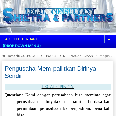
▼
(DROP DOWN MENU)
Home
CORPORATE
FINANCE
KETENAGAKERJAAN
Pengusaha Mem-pailitkan Dirinya Sendiri
Pengusaha Mem-pailitkan Dirinya
Sendiri
LEGAL OPINION
Question:
Kami dengar perusahaan bisa meminta agar
perusahaan dinyatakan pailit berdasarkan
permintaan perusahaan ke pengadilan, benarkah
bisa?