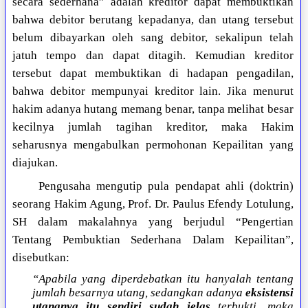
secara sederhana” adalah kreditor dapat membuktikan
bahwa debitor berutang kepadanya, dan utang tersebut
belum dibayarkan oleh sang debitor, sekalipun telah
jatuh tempo dan dapat ditagih. Kemudian kreditor
tersebut dapat membuktikan di hadapan pengadilan,
bahwa debitor mempunyai kreditor lain. Jika menurut
hakim adanya hutang memang benar, tanpa melihat besar
kecilnya jumlah tagihan kreditor, maka Hakim
seharusnya mengabulkan permohonan Kepailitan yang
diajukan.
Pengusaha mengutip pula pendapat ahli (doktrin)
seorang Hakim Agung, Prof. Dr. Paulus Efendy Lotulung,
SH dalam makalahnya yang berjudul “Pengertian
Tentang Pembuktian Sederhana Dalam Kepailitan”,
disebutkan:
“Apabila yang diperdebatkan itu hanyalah tentang
jumlah besarnya utang, sedangkan adanya
eksistensi
utangnya itu sendiri sudah jelas
terbukti, maka