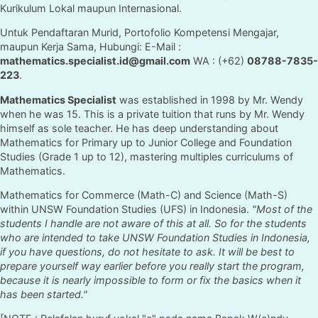
Kurikulum Lokal maupun Internasional.
Untuk Pendaftaran Murid, Portofolio Kompetensi Mengajar,
maupun Kerja Sama, Hubungi: E-Mail :
mathematics.specialist.id@gmail.com
WA : (+62)
08788-7835-
223
.
Mathematics Specialist
was established in 1998 by Mr. Wendy
when he was 15. This is a private tuition that runs by Mr. Wendy
himself as sole teacher. He has deep understanding about
Mathematics for Primary up to Junior College and Foundation
Studies (Grade 1 up to 12), mastering multiples curriculums of
Mathematics.
Mathematics for Commerce (Math-C) and Science (Math-S)
within UNSW Foundation Studies (UFS) in Indonesia.
"Most of the
students I handle are not aware of this at all. So for the students
who are intended to take UNSW Foundation Studies in Indonesia,
if you have questions, do not hesitate to ask. It will be best to
prepare yourself way earlier before you really start the program,
because it is nearly impossible to form or fix the basics when it
has been started."