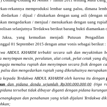
(1) Undang-Undang RI Nomor 7 Tahun 2011 tentang Mata Uang
ekan-rekannya memproduksi lembar uang palsu, dimana lemb
 diedarkan / dijual / ditukarkan dengan uang asli (dengan ni
akan mengedarkan / menjual / menukarkan dengan uang rupiah
polisan selanjutnya Terdakwa berikut barang bukti diamankan o
n Jaksa, yang kemudian menjadi Putusan Pengadila
anggal 01 September 2015 dengan amar vonis sebagai berikut :
kwa ABDUL KHARIM terbukti secara sah dan meyakinkan be
ta menyimpan mesin, peralatan, alat cetak, pelat cetak yang 
engaja memalsu rupiah dan menyimpan secara fisik dengan ca
 palsu dan mengedarkan rupiah yang diketahuinya merupakan 
na kepada Terdakwa ABDUL KHARIM oleh karena itu dengan
hun
dan pidana denda sejumlah Rp300.000.000,00
(tiga r
 pidana tersebut tidak dibayar diganti dengan pidana kurunga
enangkapan dan penahanan yang telah dijalani Terdakwa dik
uhkan;