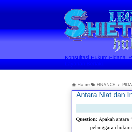
Konsultasi Hukum Pidana, Perd
Layanan Berlaku
Home
FINANCE
PID
Antara Niat dan I
Question:
Apakah antara “
pelanggaran hukum,