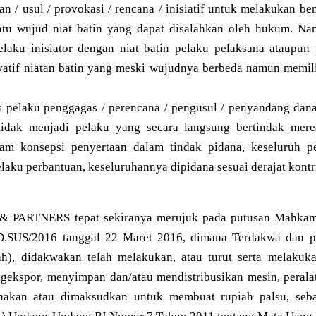
an / usul / provokasi / rencana / inisiatif untuk melakukan be
atu wujud niat batin yang dapat disalahkan oleh hukum. Na
pelaku inisiator dengan niat batin pelaku pelaksana ataupun
vatif niatan batin yang meski wujudnya berbeda namun memili
 pelaku penggagas / perencana / pengusul / penyandang dana 
tidak menjadi pelaku yang secara langsung bertindak merea
m konsepsi penyertaan dalam tindak pidana, keseluruh pe
elaku perbantuan, keseluruhannya dipidana sesuai derajat kontr
& PARTNERS tepat sekiranya merujuk pada putusan Mahkam
D.SUS/2016 tanggal 22 Maret 2016, dimana Terdakwa dan p
ah), didakwakan telah melakukan, atau turut serta melakuk
ekspor, menyimpan dan/atau mendistribusikan mesin, peralatan
unakan atau dimaksudkan untuk membuat rupiah palsu, se