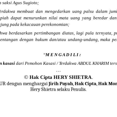
 saksi Agus Sugioto;
erdakwa membuat dan mengedarkan uang palsu dalam jumla
upiah dapat menurunkan nilai mata uang yang beredar da
ujung pada kekacauan perekonomian;
wa berdasarkan pertimbangan diatas, lagi pula ternyata, p
ertentangan dengan hukum dan/atau undang-undang, maka pe
“
M E N G A D I L I :
 kasasi
dari Pemohon Kasasi / Terdakwa ABDUL KHARIM ters
…
©
Hak Cipta HERY SHIETRA
.
JUR dengan menghargai
Jirih Payah
,
Hak Cipta
,
Hak Mor
Hery Shietra selaku Penulis.