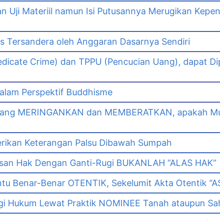
Uji Materiil namun Isi Putusannya Merugikan Kepe
as Tersandera oleh Anggaran Dasarnya Sendiri
dicate Crime) dan TPPU (Pencucian Uang), dapat Di
lam Perspektif Buddhisme
yang MERINGANKAN dan MEMBERATKAN, apakah Mut
erikan Keterangan Palsu Dibawah Sumpah
asan Hak Dengan Ganti-Rugi BUKANLAH “ALAS HAK”
tu Benar-Benar OTENTIK, Sekelumit Akta Otentik “AS
i Hukum Lewat Praktik NOMINEE Tanah ataupun Sa