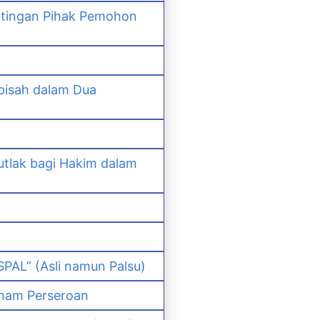
ntingan Pihak Pemohon
pisah dalam Dua
lak bagi Hakim dalam
PAL” (Asli namun Palsu)
ham Perseroan