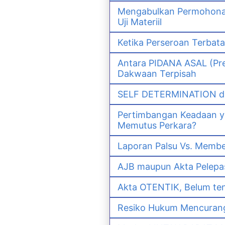
Mengabulkan Permohonan 
Uji Materiil
Ketika Perseroan Terbat
Antara PIDANA ASAL (Pre
Dakwaan Terpisah
SELF DETERMINATION da
Pertimbangan Keadaan 
Memutus Perkara?
Laporan Palsu Vs. Memb
AJB maupun Akta Pelep
Akta OTENTIK, Belum ten
Resiko Hukum Mencurang