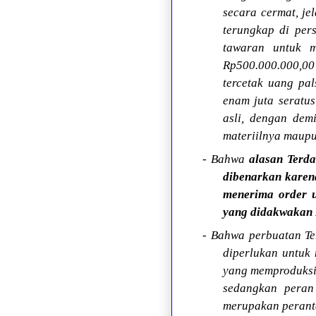
secara cermat, j
terungkap di per
tawaran untuk m
Rp500.000.000,00
tercetak uang pal
enam juta seratu
asli, dengan dem
materiilnya maupu
- Bahwa
alasan Ter
dibenarkan karen
menerima order u
yang didakwakan
- Bahwa perbuatan T
diperlukan untuk
yang memproduksi,
sedangkan peran
merupakan peranta