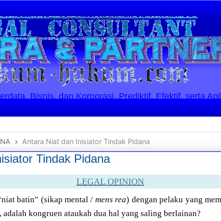
ata, Bisnis, dan Korporasi. Prediktif, Efektif, serta Apl
ANA
Antara Niat dan Inisiator Tindak Pidana
nisiator Tindak Pidana
LEGAL OPINION
niat batin” (sikap mental /
mens rea
) dengan pelaku yang memi
 adalah kongruen ataukah dua hal yang saling berlainan?