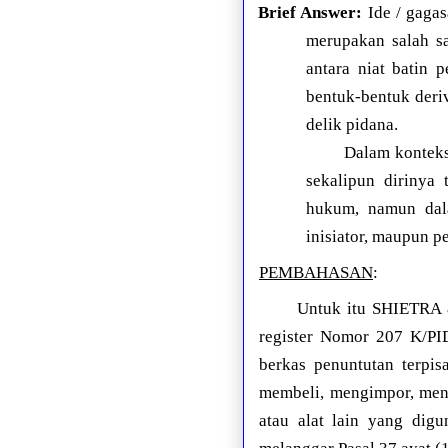
Brief Answer:
Ide / gagas
merupakan salah s
antara niat batin 
bentuk-bentuk deri
delik pidana.
Dalam konteks
sekalipun dirinya 
hukum, namun dala
inisiator, maupun p
PEMBAHASAN
:
Untuk itu SHIETRA 
register Nomor 207 K/PI
berkas penuntutan terpis
membeli, mengimpor, meng
atau alat lain yang dig