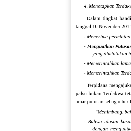
4. Menetapkan Terdak
Dalam tingkat band
tanggal 10 November 2015
- Menerima permintaa
-
Menguatkan Putusan
yang dimintakan b
- Memerintahkan lama
- Memerintahkan Terda
Terpidana mengajuka
palsu bukan Terdakwa te
amar putusan sebagai beri
“Menimbang, bah
- Bahwa alasan kasa
dengan menguatk