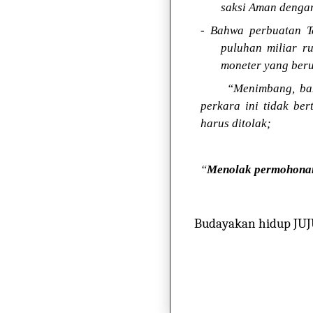
saksi Aman dengan
- Bahwa perbuatan T
puluhan miliar r
moneter yang ber
“Menimbang, bah
perkara ini tidak b
harus ditolak;
“
Menolak permohonan
Budayakan hidup JU