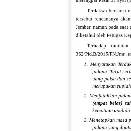
melanggar Pasal 37 ayat 
Terdakwa bersama r
tersebut rencananya akan
Jember, namun pada saat 
diketahui oleh Petugas Ke
Terhadap tuntuta
362/Pid.B/2015/PN.Jmr., t
1. Menyatakan Terda
pidana ‘Turut ser
uang palsu dan s
merupakan rupiah
2. Menjatuhkan pida
(empat belas) ta
ketentuan apabila
3. Menetapkan masa p
pidana yang dijat