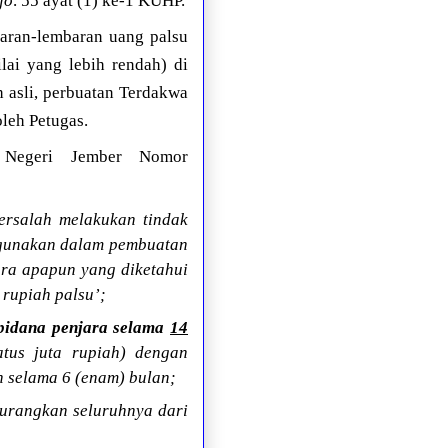
jo
. 55 ayat (1) ke-1 KUHP.
aran-lembaran uang palsu
lai yang lebih rendah) di
 asli, perbuatan Terdakwa
leh Petugas.
n Negeri Jember Nomor
rsalah melakukan tindak
digunakan dalam pembuatan
ra apapun yang diketahui
rupiah palsu’;
pidana penjara selama
14
atus juta rupiah) dengan
n selama 6 (enam) bulan;
urangkan seluruhnya dari