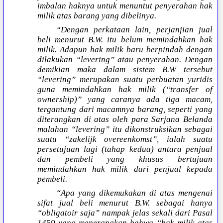
imbalan haknya untuk menuntut penyerahan hak
milik atas barang yang dibelinya.
“Dengan perkataan lain, perjanjian jual
beli menurut B.W. itu belum memindahkan hak
milik. Adapun hak milik baru berpindah dengan
dilakukan “levering” atau penyerahan. Dengan
demikian maka dalam sistem B.W tersebut
“levering” merupakan suatu perbuatan yuridis
guna memindahkan hak milik (“transfer of
ownership)” yang caranya ada tiga macam,
tergantung dari macamnya barang, seperti yang
diterangkan di atas oleh para Sarjana Belanda
malahan “levering” itu dikonstruksikan sebagai
suatu “zakelijk overeenkomst”, ialah suatu
persetujuan lagi (tahap kedua) antara penjual
dan pembeli yang khusus bertujuan
memindahkan hak milik dari penjual kepada
pembeli.
“Apa yang dikemukakan di atas mengenai
sifat jual beli menurut B.W. sebagai hanya
“obligatoir saja” nampak jelas sekali dari Pasal
1459 yang menerangkan bahwa “hak milik atas