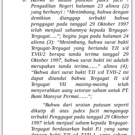
Pengadilan Negeri halaman 23 alinea (2)
yang berbunyi : “Menimbang, bahwa dengan
demikian dianggap terbukti bahwa
penggugat pada tanggal 29 Oktober 1997
telah menjual sahamnya kepada Tergugat-
Tergugat…..”; begitu juga pada halaman 24
aliena (3): “Menimbang, bahwa surat bukti
Tergugat-Tergugat yang bertanda T.II s/d
T.VII/2 berupa tanda terima tanggal 29
Oktober 1997, bahwa surat bukti ini adalah
merupakan tanda terima……” alinea (4);
“Bahwa dari surat bukti T.II s/d T.VII-2 ini
dapat ditandai bahwa Tergugat II s/d
Tergugat VII masing-masing telah
menyerahkan uang setoran saham untuk PT.
Bumi Mansyur Permai……”;
“Bahwa dari uraian putusan seperti
dikutip di atas judex facti mengangap
terbukti Penggugat pada tanggal 29 Oktober
1997 telah menjual saham kepada Tergugat-
Tergugat berdasarkan bukti P.1 yang sama
dengan bukti T.II sd T.VII-1, serta saham-