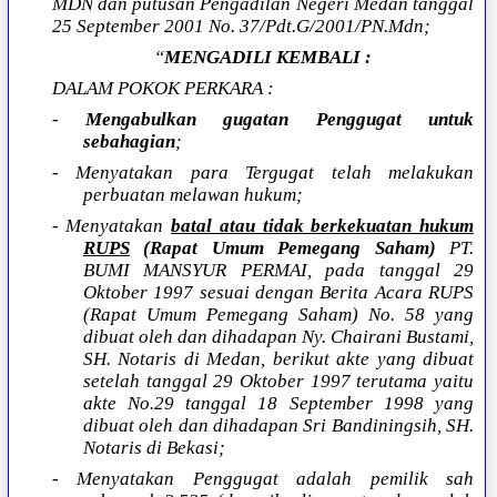
MDN dan putusan Pengadilan Negeri Medan tanggal
25 September 2001 No. 37/Pdt.G/2001/PN.Mdn;
“
MENGADILI KEMBALI :
DALAM POKOK PERKARA :
-
Mengabulkan gugatan Penggugat untuk
sebahagian
;
- Menyatakan para Tergugat telah melakukan
perbuatan melawan hukum;
- Menyatakan
batal atau tidak berkekuatan hukum
RUPS
(Rapat Umum Pemegang Saham)
PT.
BUMI MANSYUR PERMAI, pada tanggal 29
Oktober 1997 sesuai dengan Berita Acara RUPS
(Rapat Umum Pemegang Saham) No. 58 yang
dibuat oleh dan dihadapan Ny. Chairani Bustami,
SH. Notaris di Medan, berikut akte yang dibuat
setelah tanggal 29 Oktober 1997 terutama yaitu
akte No.29 tanggal 18 September 1998 yang
dibuat oleh dan dihadapan Sri Bandiningsih, SH.
Notaris di Bekasi;
- Menyatakan Penggugat adalah pemilik sah