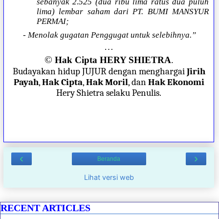
sebanyak 2.525 (dua ribu lima ratus dua puluh
lima) lembar saham dari PT. BUMI MANSYUR
PERMAI;
- Menolak gugatan Penggugat untuk selebihnya.”
…
©
Hak Cipta HERY SHIETRA
.
Budayakan hidup JUJUR dengan menghargai
Jirih
Payah
,
Hak Cipta
,
Hak Moril
, dan
Hak Ekonomi
Hery Shietra selaku Penulis.
‹
›
Beranda
Lihat versi web
RECENT ARTICLES