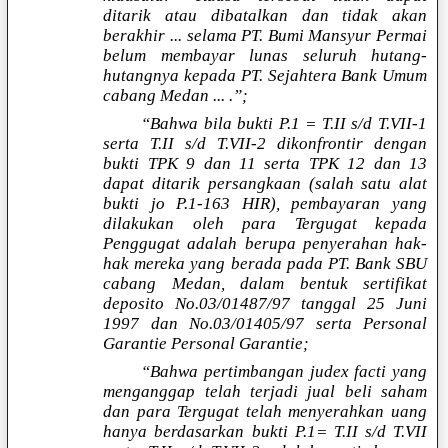
ditarik atau dibatalkan dan tidak akan
berakhir ... selama PT. Bumi Mansyur Permai
belum membayar lunas seluruh hutang-
hutangnya kepada PT. Sejahtera Bank Umum
cabang Medan ... .”;
“Bahwa bila bukti P.1 = T.II s/d T.VII-1
serta T.II s/d T.VII-2 dikonfrontir dengan
bukti TPK 9 dan 11 serta TPK 12 dan 13
dapat ditarik persangkaan (salah satu alat
bukti jo P.1-163 HIR), pembayaran yang
dilakukan oleh para Tergugat kepada
Penggugat adalah berupa penyerahan hak-
hak mereka yang berada pada PT. Bank SBU
cabang Medan, dalam bentuk sertifikat
deposito No.03/01487/97 tanggal 25 Juni
1997 dan No.03/01405/97 serta Personal
Garantie Personal Garantie;
“Bahwa pertimbangan judex facti yang
menganggap telah terjadi jual beli saham
dan para Tergugat telah menyerahkan uang
hanya berdasarkan bukti P.1= T.II s/d T.VII