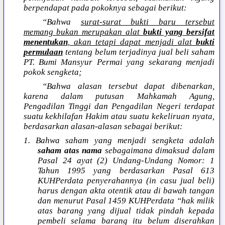
berpendapat pada pokoknya sebagai berikut:
“Bahwa
surat-surat bukti baru tersebut
memang bukan merupakan alat
bukti yang bersifat
menentukan
, akan tetapi dapat menjadi alat
bukti
permulaan
tentang belum terjadinya jual beli saham
PT. Bumi Mansyur Permai yang sekarang menjadi
pokok sengketa;
“Bahwa alasan tersebut dapat dibenarkan,
karena dalam putusan Mahkamah Agung,
Pengadilan Tinggi dan Pengadilan Negeri terdapat
suatu kekhilafan Hakim atau suatu kekeliruan nyata,
berdasarkan alasan-alasan sebagai berikut:
1. Bahwa saham yang menjadi sengketa adalah
saham atas nama
sebagaimana dimaksud dalam
Pasal 24 ayat (2) Undang-Undang Nomor: 1
Tahun 1995 yang berdasarkan Pasal 613
KUHPerdata penyerahannya (in casu jual beli)
harus dengan akta otentik atau di bawah tangan
dan menurut Pasal 1459 KUHPerdata “hak milik
atas barang yang dijual tidak pindah kepada
pembeli selama barang itu belum diserahkan