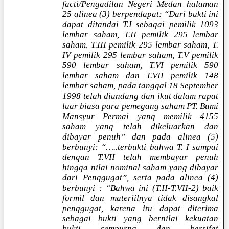
facti/Pengadilan Negeri Medan halaman
25 alinea (3) berpendapat: “Dari bukti ini
dapat ditandai T.I sebagai pemilik 1093
lembar saham, T.II pemilik 295 lembar
saham, T.III pemilik 295 lembar saham, T.
IV pemilik 295 lembar saham, T.V pemilik
590 lembar saham, T.VI pemilik 590
lembar saham dan T.VII pemilik 148
lembar saham, pada tanggal 18 September
1998 telah diundang dan ikut dalam rapat
luar biasa para pemegang saham PT. Bumi
Mansyur Permai yang memilik 4155
saham yang telah dikeluarkan dan
dibayar penuh” dan pada alinea (5)
berbunyi: “…..terbukti bahwa T. I sampai
dengan T.VII telah membayar penuh
hingga nilai nominal saham yang dibayar
dari Penggugat”, serta pada alinea (4)
berbunyi : “Bahwa ini (T.II-T.VII-2) baik
formil dan materiilnya tidak disangkal
penggugat, karena itu dapat diterima
sebagai bukti yang bernilai kekuatan
bukti sempurna dan bersifat