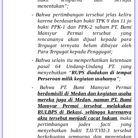
menentukan”;
- Bahwa pertimbangan tersebut jelas keliru
karena berdasarkan bukti TPK 9 dan 11 jo
bukti PPK-1 dan PPK-2 saham PT. Bumi
Mansyur Permai tersebut yang
rencananya akan dijual kepada para
Tergugat ternyata belum dibayar oleh
Para Tergugat kepada Penggugat;
- Bahwa selain itu memperhatikan ketentuan
pasal 64 Undang-Undang PT. yang
menyebutkan “
RUPS diadakan di tempat
Perseroan milik kegiatan usahanya
”;
- Bahwa PT. Bumi Mansyur Permai
berdomisili di Medan dan kegiatan usaha
mereka juga di Medan, namun PT. Bumi
Mansyur Permai tersebut melakukan
RULBPS di Bekasi, sehingga karenanya
akta tersebut menjadi cacat hukum
, maka
pertimbangan judex facti yang
menyebutkan bukti T.II/T.VII-3 tersebut
berkekuatan sempurna dan menentukan