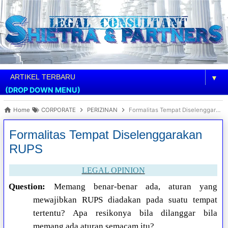
▼
(DROP DOWN MENU)
Home
CORPORATE
PERIZINAN
Formalitas Tempat Diselenggarakan RUPS
Formalitas Tempat Diselenggarakan
RUPS
LEGAL OPINION
Question:
Memang benar-benar ada, aturan yang
mewajibkan RUPS diadakan pada suatu tempat
tertentu? Apa resikonya bila dilanggar bila
memang ada aturan semacam itu?