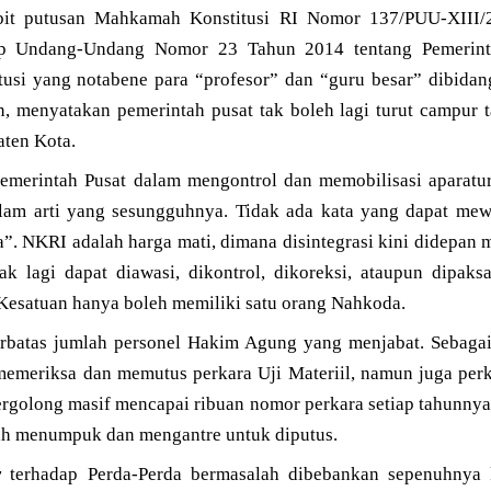
rbit putusan Mahkamah Konstitusi RI Nomor 137/PUU-XIII/2
ap Undang-Undang Nomor 23 Tahun 2014 tentang Pemerin
usi yang notabene para “profesor” dan “guru besar” dibida
 menyatakan pemerintah pusat tak boleh lagi turut campur 
ten Kota.
s Pemerintah Pusat dalam mengontrol dan memobilisasi aparatu
alam arti yang sesungguhnya. Tidak ada kata yang dapat mewa
”. NKRI adalah harga mati, dimana disintegrasi kini didepan m
ak lagi dapat diawasi, dikontrol, dikoreksi, ataupun dipak
Kesatuan hanya boleh memiliki satu orang Nahkoda.
batas jumlah personel Hakim Agung yang menjabat. Sebagai
meriksa dan memutus perkara Uji Materiil, namun juga perk
rgolong masif mencapai ribuan nomor perkara setiap tahunnya,
ih menumpuk dan mengantre untuk diputus.
w
terhadap Perda-Perda bermasalah dibebankan sepenuhnya