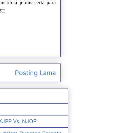
stitusi jenius serta para
BT.
Posting Lama
 KJPP Vs. NJOP