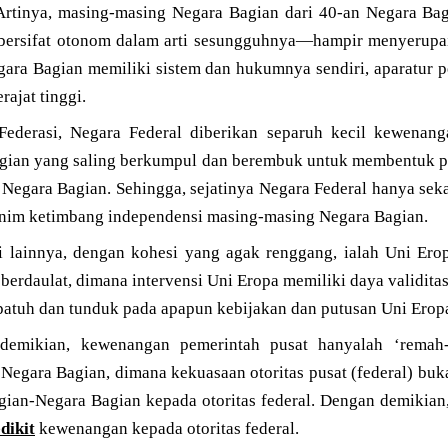
 Artinya, masing-masing Negara Bagian dari 40-an Negara Ba
bersifat otonom dalam arti sesungguhnya—hampir menyerupai
ara Bagian memiliki sistem dan hukumnya sendiri, aparatur 
ajat tinggi.
Federasi, Negara Federal diberikan separuh kecil kewenan
gian yang saling berkumpul dan berembuk untuk membentuk p
 Negara Bagian. Sehingga, sejatinya Negara Federal hanya sek
nim ketimbang independensi masing-masing Negara Bagian.
i lainnya, dengan kohesi yang agak renggang, ialah Uni Er
berdaulat, dimana intervensi Uni Eropa memiliki daya validitas
patuh dan tunduk pada apapun kebijakan dan putusan Uni Erop
demikian, kewenangan pemerintah pusat hanyalah ‘remah
egara Bagian, dimana kekuasaan otoritas pusat (federal) buka
ian-Negara Bagian kepada otoritas federal. Dengan demikian, 
dikit
kewenangan kepada otoritas federal.