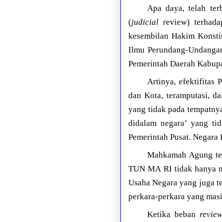
Apa daya, telah te
(
judicial
review) terhad
kesembilan Hakim Konstit
Ilmu Perundang-Undangan,
Pemerintah Daerah Kabupa
Artinya, efektifita
dan Kota, teramputasi, d
yang tidak pada tempatnya
didalam negara’ yang tid
Pemerintah Pusat. Negara 
Mahkamah Agung ter
TUN MA RI tidak hanya me
Usaha Negara yang juga te
perkara-perkara yang mas
Ketika beban
revie