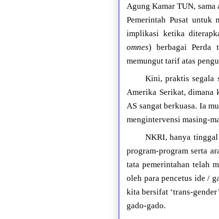
Agung Kamar TUN, sama ar
Pemerintah Pusat untuk
implikasi ketika ditera
omnes
) berbagai Perda 
memungut tarif atas peng
Kini, praktis segal
Amerika Serikat, dimana 
AS sangat berkuasa. Ia m
mengintervensi masing-ma
NKRI, hanya tinggal
program-program serta ara
tata pemerintahan telah me
oleh para pencetus ide / 
kita bersifat ‘trans-gender
gado-gado.