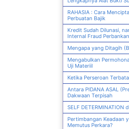
Lengkapnya Alat Bukti S
RAHASIA : Cara Mencipt
Perbuatan Bajik
Kredit Sudah Dilunasi, 
Internal Fraud Perbanka
Mengapa yang Ditagih (B
Mengabulkan Permohonan 
Uji Materiil
Ketika Perseroan Terbat
Antara PIDANA ASAL (Pre
Dakwaan Terpisah
SELF DETERMINATION da
Pertimbangan Keadaan 
Memutus Perkara?