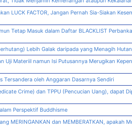
urat, Tidak Menjamin Kemenangan ataupun Kekalaha
akan LUCK FACTOR, Jangan Pernah Sia-Siakan Kes
namun Tetap Masuk dalam Daftar BLACKLIST Perbank
n
erhutang) Lebih Galak daripada yang Menagih Hutang
Uji Materiil namun Isi Putusannya Merugikan Kepe
as Tersandera oleh Anggaran Dasarnya Sendiri
dicate Crime) dan TPPU (Pencucian Uang), dapat Di
lam Perspektif Buddhisme
yang MERINGANKAN dan MEMBERATKAN, apakah Mut