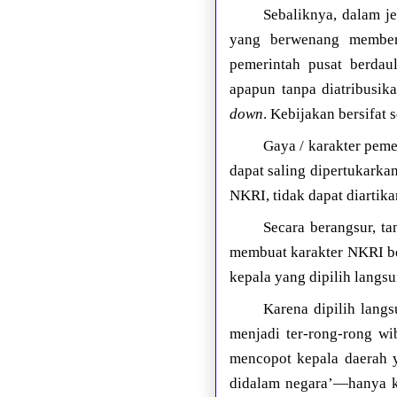
Sebaliknya, dalam j
yang berwenang member
pemerintah pusat berdau
apapun tanpa diatribusik
down
. Kebijakan bersifat 
Gaya / karakter peme
dapat saling dipertukarka
NKRI, tidak dapat diartik
Secara berangsur, ta
membuat karakter NKRI be
kepala yang dipilih langs
Karena dipilih lang
menjadi ter-rong-rong wi
mencopot kepala daerah y
didalam negara’—hanya ka