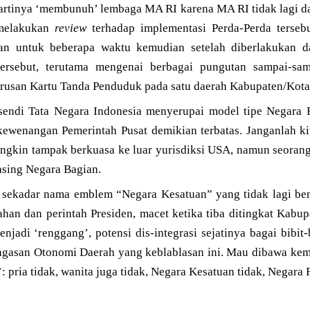
tinya ‘membunuh’ lembaga MA RI karena MA RI tidak lagi da
 melakukan
review
terhadap implementasi Perda-Perda tersebu
pkan untuk beberapa waktu kemudian setelah diberlakukan
tersebut, terutama mengenai berbagai pungutan sampai-sa
urusan Kartu Tanda Penduduk pada satu daerah Kabupaten/Kota
a sendi Tata Negara Indonesia menyerupai model tipe Negara 
kewenangan Pemerintah Pusat demikian terbatas. Janganlah kit
ungkin tampak berkuasa ke luar yurisdiksi USA, namun seorang
sing Negara Bagian.
 sekadar nama emblem “Negara Kesatuan” yang tidak lagi ben
han dan perintah Presiden, macet ketika tiba ditingkat Kabup
njadi ‘renggang’, potensi dis-integrasi sejatinya bagai bibit-
gagasan Otonomi Daerah yang keblablasan ini. Mau dibawa kema
’: pria tidak, wanita juga tidak, Negara Kesatuan tidak, Negara 