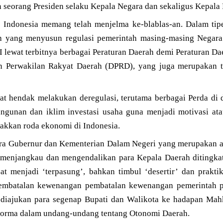
n seorang Presiden selaku Kepala Negara dan sekaligus Kepala
i Indonesia memang telah menjelma ke-blablas-an. Dalam tip
h yang menyusun regulasi pemerintah masing-masing Negara 
 lewat terbitnya berbagai Peraturan Daerah demi Peraturan Da
Perwakilan Rakyat Daerah (DPRD), yang juga merupakan tipi
at hendak melakukan deregulasi, terutama berbagai Perda di 
gunan dan iklim investasi usaha guna menjadi motivasi ata
akkan roda ekonomi di Indonesia.
ra Gubernur dan Kementerian Dalam Negeri yang merupakan a
at menjangkau dan mengendalikan para Kepala Daerah ditingkat
at menjadi ‘terpasung’, bahkan timbul ‘desertir’ dan prakti
embatalan kewenangan pembatalan kewenangan pemerintah p
 diajukan para segenap Bupati dan Walikota ke hadapan Mah
orma dalam undang-undang tentang Otonomi Daerah.