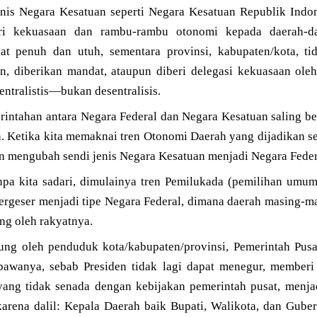
enis Negara Kesatuan seperti Negara Kesatuan Republik Indon
i kekuasaan dan rambu-rambu otonomi kepada daerah-dae
lat penuh dan utuh, sementara provinsi, kabupaten/kota, t
an, diberikan mandat, ataupun diberi delegasi kekuasaan ole
sentralistis—bukan desentralisis.
rintahan antara Negara Federal dan Negara Kesatuan saling be
n. Ketika kita memaknai tren Otonomi Daerah yang dijadikan s
an mengubah sendi jenis Negara Kesatuan menjadi Negara Feder
npa kita sadari, dimulainya tren Pemilukada (pemilihan umum
rgeser menjadi tipe Negara Federal, dimana daerah masing-ma
ung oleh rakyatnya.
sung oleh penduduk kota/kabupaten/provinsi, Pemerintah Pusat
bawanya, sebab Presiden tidak lagi dapat menegur, memberi 
ang tidak senada dengan kebijakan pemerintah pusat, menja
rena dalil: Kepala Daerah baik Bupati, Walikota, dan Gubern