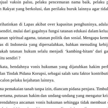
njual vaksin palsu, pelaku pencemaran nama baik, pelaku p
 Rakyat yang berkolusi, dan perilaku buruk lainnya agar tida
hatinkan di Lapas akibat over kapasitas penghuninya, adal
sendiri, mulai dari gagalnya fungsi tatanan edukasi dalam kelu
tanan spiritual agama, tatanan politik dan sosial. Mengapa kem
s di Indonesia yang dipersalahkan, bahkan menuding kebij
akah tatanan hukum selalu menjadi ‘kambing-hitam’ dari ga
itu sendiri ?
erkata, hendahnya vonis hukuman yang dijatuhkan hakim per
an Tindak Pidana Korupsi, sebagai salah satu faktor kontribu
 calon pelaku kejahatan lainnya.
na pemakaian tanah tanpa izin, diancam pidana penjara. Timbu
pertama, putusan hakim dan undang-undang yang mengatur kri
na rendahnya ancaman vonis hukuman sehingga tidak membuat e