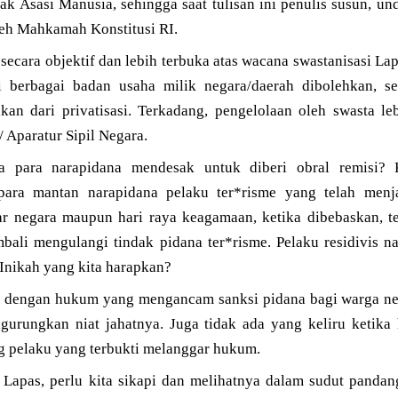
ak Asasi Manusia, sehingga saat tulisan ini penulis susun, un
oleh Mahkamah Konstitusi RI.
u secara objektif dan lebih terbuka atas wacana swastanisasi Lap
asi berbagai badan usaha milik negara/daerah dibolehkan, 
kan dari privatisasi. Terkadang, pengelolaan oleh swasta le
/ Aparatur Sipil Negara.
a para narapidana mendesak untuk diberi obral remisi? K
para mantan narapidana pelaku ter*risme yang telah men
ar negara maupun hari raya keagamaan, ketika dibebaskan, t
mbali mengulangi tindak pidana ter*risme. Pelaku residivis 
 Inikah yang kita harapkan?
h dengan hukum yang mengancam sanksi pidana bagi warga ne
ngurungkan niat jahatnya. Juga tidak ada yang keliru ketik
g pelaku yang terbukti melanggar hukum.
s Lapas, perlu kita sikapi dan melihatnya dalam sudut pandan