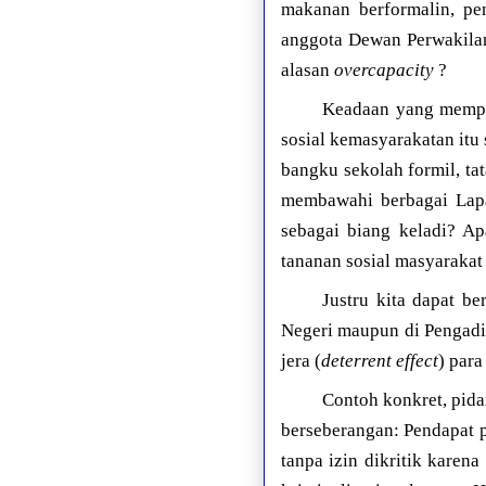
makanan berformalin, pe
anggota Dewan Perwakilan
alasan
overcapacity
?
Keadaan yang mempri
sosial kemasyarakatan itu 
bangku sekolah formil, ta
membawahi berbagai Lapa
sebagai biang keladi? Ap
tananan sosial masyarakat 
Justru kita dapat b
Negeri maupun di Pengadil
jera (
deterrent effect
) para
Contoh konkret, pida
berseberangan: Pendapat 
tanpa izin dikritik kare