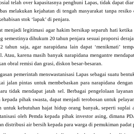
sosial telah over kapasitasnya penghuni Lapas, tidak dapat dia
bebas melakukan kejahatan di tengah masyarakat tanpa resik
habisan stok ‘lapak’ di penjara.
at menjadi legitimasi agar hakim bersikap separuh hati ketik
g semestinya dihukum 20 tahun penjara sesuai proporsi deraja
2 tahun saja, agar narapidana lain dapat ‘menikmati’ temp
sel. Atau, karena masih banyak narapidana mengantre mendapa
an obral remisi dan grasi, diskon besar-besaran.
agasan pemerintah menswastanisasi Lapas sebagai suatu bentuk
i jalan pintas untuk membebaskan para narapidana dengan a
aru tidak mendapat jatah sel. Berbagai pengelolaan layana
n kepada pihak swasta, dapat menjadi terobosan untuk pelayan
an untuk kebutuhan hajat hidup orang banyak, seperti suplai
stanisasi oleh Pemda kepada pihak investor asing, dimana 
n distribusi air bersih kepada para warga di pemukiman padat