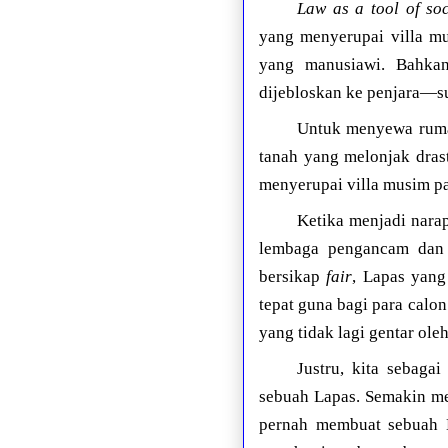
Law as a tool of so
yang menyerupai villa mu
yang manusiawi. Bahka
dijebloskan ke penjara—su
Untuk menyewa rumah
tanah yang melonjak drast
menyerupai villa musim pa
Ketika menjadi narap
lembaga pengancam dan 
bersikap
fair
, Lapas yang
tepat guna bagi para calon
yang tidak lagi gentar ole
Justru, kita sebaga
sebuah Lapas. Semakin me
pernah membuat sebuah L