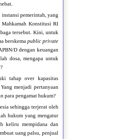
hebat.
 instansi pemerintah, yang
r Mahkamah Konstitusi RI
aga tersebut. Kini, untuk
ma berskema
public private
a APBN/D dengan keuangan
nlah dosa, mengapa untuk
r?
uki tahap over kapasitas
. Yang menjadi pertanyaan
dan para pengamat hukum?
sia sehingga terjerat oleh
aukah hukum yang mengatur
lah keliru mempidana dan
embuat uang palsu, penjual