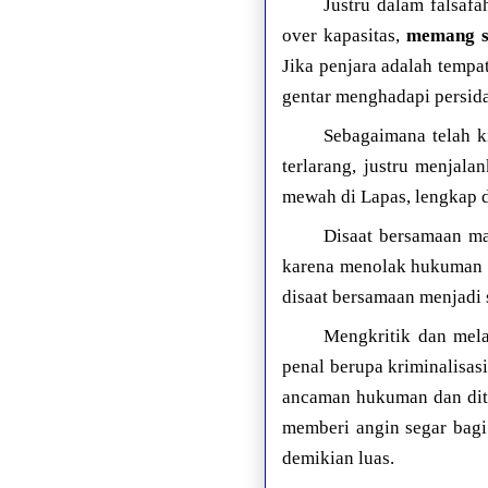
Justru dalam falsaf
over kapasitas,
memang su
Jika penjara adalah tempa
gentar menghadapi persid
Sebagaimana telah k
terlarang, justru menjala
mewah di Lapas, lengkap de
Disaat bersamaan ma
karena menolak hukuman m
disaat bersamaan menjadi 
Mengkritik dan mela
penal berupa kriminalisasi
ancaman hukuman dan dite
memberi angin segar bagi
demikian luas.