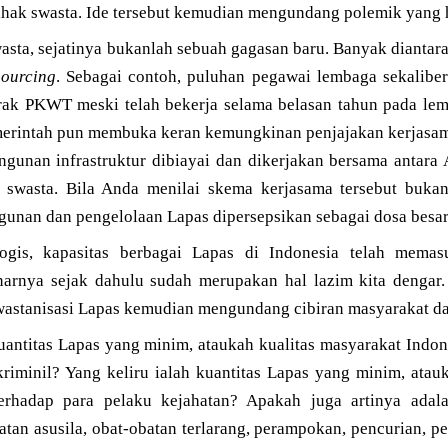
pihak swasta. Ide tersebut kemudian mengundang polemik yang 
wasta, sejatinya bukanlah sebuah gagasan baru. Banyak diantara
sourcing
. Sebagai contoh, puluhan pegawai lembaga sekalibe
rak PKWT meski telah bekerja selama belasan tahun pada lemb
erintah pun membuka keran kemungkinan penjajakan kerjasa
gunan infrastruktur dibiayai dan dikerjakan bersama antar
r swasta. Bila Anda menilai skema kerjasama tersebut buka
unan dan pengelolaan Lapas dipersepsikan sebagai dosa besa
logis, kapasitas berbagai Lapas di Indonesia telah memas
narnya sejak dahulu sudah merupakan hal lazim kita dengar
wastanisasi Lapas kemudian mengundang cibiran masyarakat 
uantitas Lapas yang minim, ataukah kualitas masyarakat Indone
 kriminil? Yang keliru ialah kuantitas Lapas yang minim, at
 terhadap para pelaku kejahatan? Apakah juga artinya ada
tan asusila, obat-obatan terlarang, perampokan, pencurian, p