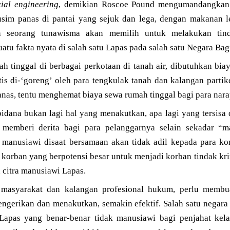
cial engineering
, demikian Roscoe Pound mengumandangkan 
sim panas di pantai yang sejuk dan lega, dengan makanan le
n seorang tunawisma akan memilih untuk melakukan tind
atu fakta nyata di salah satu Lapas pada salah satu Negara Bag
 tinggal di berbagai perkotaan di tanah air, dibutuhkan biay
is di-‘goreng’ oleh para tengkulak tanah dan kalangan partike
nas, tentu menghemat biaya sewa rumah tinggal bagi para nara
idana bukan lagi hal yang menakutkan, apa lagi yang tersisa
memberi derita bagi para pelanggarnya selain sekadar “m
 manusiawi disaat bersamaan akan tidak adil kepada para kor
 korban yang berpotensi besar untuk menjadi korban tindak krim
h citra manusiawi Lapas.
i masyarakat dan kalangan profesional hukum, perlu membu
ngerikan dan menakutkan, semakin efektif. Salah satu negara 
apas yang benar-benar tidak manusiawi bagi penjahat kelas