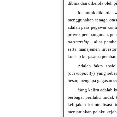
dibina dan dikelola oleh 
Ide untuk dikelola s
menggunakan tenaga
out
adalah para pegawai kont
proyek pembangunan, pem
partnership
—alias pemban
serta manajemen investo
konsep kerjasama pembang
Adalah fakta sosio
(
overcapacity
) yang sebe
besar, mengapa gagasan s
Yang keliru adalah k
berbagai perilaku tindak
kebijakan kriminalisasi
menjatuhkan pelaku kejaha