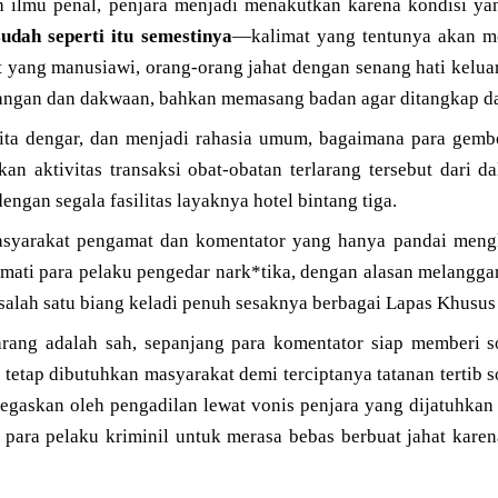
ah ilmu penal, penjara menjadi menakutkan karena kondisi ya
dah seperti itu semestinya
—kalimat yang tentunya akan m
t yang manusiawi, orang-orang jahat dengan senang hati keluar
angan dan dakwaan, bahkan memasang badan agar ditangkap da
ita dengar, dan menjadi rahasia umum, bagaimana para gemb
nkan aktivitas transaksi obat-obatan terlarang tersebut dari 
ngan segala fasilitas layaknya hotel bintang tiga.
syarakat pengamat dan komentator yang hanya pandai mengkri
ati para pelaku pengedar nark*tika, dengan alasan melangga
salah satu biang keladi penuh sesaknya berbagai Lapas Khusus 
rang adalah sah, sepanjang para komentator siap memberi sol
 tetap dibutuhkan masyarakat demi terciptanya tatanan tertib so
gaskan oleh pengadilan lewat vonis penjara yang dijatuhkan
 para pelaku kriminil untuk merasa bebas berbuat jahat kare