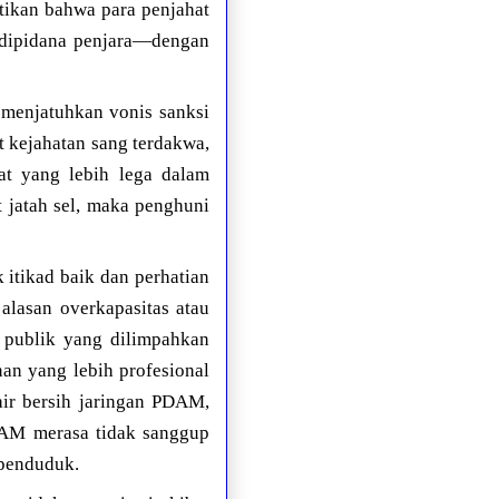
rtikan bahwa para penjahat
o dipidana penjara—dengan
a menjatuhkan vonis sanksi
t kejahatan sang terdakwa,
at yang lebih lega dalam
t jatah sel, maka penghuni
 itikad baik dan perhatian
lasan overkapasitas atau
n publik yang dilimpahkan
an yang lebih profesional
 air bersih jaringan PDAM,
PDAM merasa tidak sanggup
 penduduk.