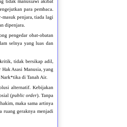
ng tidak manusiawi akibat
engejutkan para pembaca.
-masuk penjara, tiada lagi
n dipenjara.
ong pengedar obat-obatan
dalam selnya yang luas dan
tik, tidak bersikap adil,
r Hak Asasi Manusia, yang
Nark*tika di Tanah Air.
usi alternatif. Kebijakan
sial (
public order
). Tanpa
 hakim, maka sama artinya
na ruang geraknya menjadi