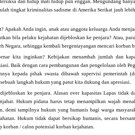
tersiksa dan hidup mati hidup pun enggan. Mengundang banyak 
lah tingkat kriminalitas sadisme di Amerika Serikat jauh lebi
ut? Apakah Anda ingin, anak atau anggota keluarga Anda menjad
utkan bila pelaku kejahatan dijebloskan ke penjara? Atau, para
eh Negara, sehingga kembali bergentayangan mencari korban ba
benar kita inginkan? Kebijakan menambah jumlah dan kapas
siasi. Baik dengan cara pembangunan dan pengelolaan oleh Peg
nnya kepada pihak swasta dibawah supervisi pemerintah (d
ebuah langkah hukum yang patut kita dukung dan apresiasi.
 dijebloskan ke penjara. Alasan over kapasitas Lapas tidak 
jahat. Hukum pidana harus tetap menampilkan wajah mena
an, demi tampilnya hukum yang humanis bagi warga masyarak
ahatan. Hukum tidak dapat bersikap humanis, secara bersam
 korban / calon potensial korban kejahatan.