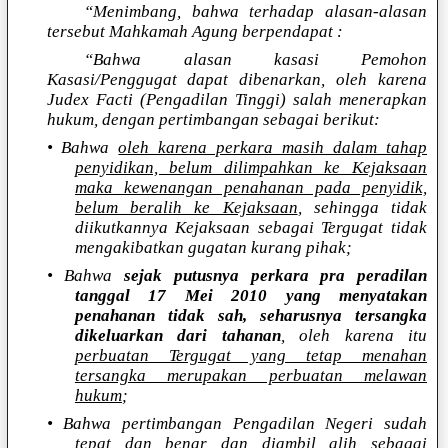
“Menimbang, bahwa terhadap alasan-alasan
tersebut Mahkamah Agung berpendapat :
“Bahwa alasan kasasi Pemohon
Kasasi/Penggugat dapat dibenarkan, oleh karena
Judex Facti (Pengadilan Tinggi) salah menerapkan
hukum, dengan pertimbangan sebagai berikut:
• Bahwa
oleh karena perkara masih dalam tahap
penyidikan, belum dilimpahkan ke Kejaksaan
maka kewenangan penahanan pada penyidik,
belum beralih ke Kejaksaan
, sehingga tidak
diikutkannya Kejaksaan sebagai Tergugat tidak
mengakibatkan gugatan kurang pihak;
• Bahwa
sejak putusnya perkara pra peradilan
tanggal 17 Mei 2010 yang menyatakan
penahanan tidak sah, seharusnya tersangka
dikeluarkan dari tahanan
, oleh karena itu
perbuatan Tergugat yang tetap menahan
tersangka merupakan perbuatan melawan
hukum
;
• Bahwa pertimbangan Pengadilan Negeri sudah
tepat dan benar dan diambil alih sebagai