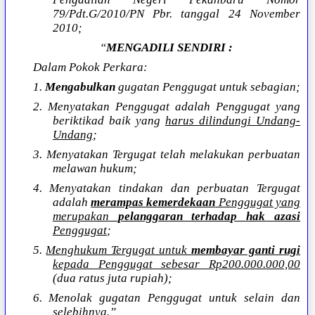
79/Pdt.G/2010/PN Pbr. tanggal 24 November
2010;
“
MENGADILI SENDIRI :
Dalam Pokok Perkara:
1.
Mengabulkan
gugatan Penggugat untuk sebagian;
2. Menyatakan Penggugat adalah Penggugat yang
beriktikad baik yang
harus dilindungi Undang-
Undang
;
3. Menyatakan Tergugat telah melakukan perbuatan
melawan hukum;
4. Menyatakan tindakan dan perbuatan Tergugat
adalah
merampas kemerdekaan
Penggugat yang
merupakan
pelanggaran terhadap hak azasi
Penggugat
;
5.
Menghukum Tergugat untuk
membayar ganti rugi
kepada Penggugat sebesar Rp200.000.000,00
(dua ratus juta rupiah);
6. Menolak gugatan Penggugat untuk selain dan
selebihnya.”