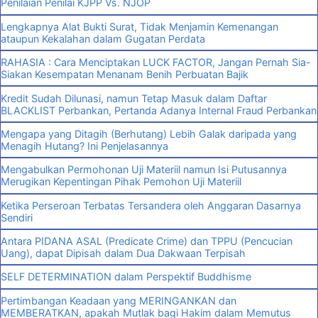
Penilaian Penilai KJPP Vs. NJOP
Lengkapnya Alat Bukti Surat, Tidak Menjamin Kemenangan
ataupun Kekalahan dalam Gugatan Perdata
RAHASIA : Cara Menciptakan LUCK FACTOR, Jangan Pernah Sia-
Siakan Kesempatan Menanam Benih Perbuatan Bajik
Kredit Sudah Dilunasi, namun Tetap Masuk dalam Daftar
BLACKLIST Perbankan, Pertanda Adanya Internal Fraud Perbankan
Mengapa yang Ditagih (Berhutang) Lebih Galak daripada yang
Menagih Hutang? Ini Penjelasannya
Mengabulkan Permohonan Uji Materiil namun Isi Putusannya
Merugikan Kepentingan Pihak Pemohon Uji Materiil
Ketika Perseroan Terbatas Tersandera oleh Anggaran Dasarnya
Sendiri
Antara PIDANA ASAL (Predicate Crime) dan TPPU (Pencucian
Uang), dapat Dipisah dalam Dua Dakwaan Terpisah
SELF DETERMINATION dalam Perspektif Buddhisme
Pertimbangan Keadaan yang MERINGANKAN dan
MEMBERATKAN, apakah Mutlak bagi Hakim dalam Memutus