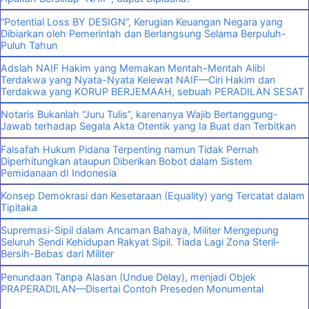
“Potential Loss BY DESIGN”, Kerugian Keuangan Negara yang
Dibiarkan oleh Pemerintah dan Berlangsung Selama Berpuluh-
Puluh Tahun
Adslah NAIF Hakim yang Memakan Mentah-Mentah Alibi
Terdakwa yang Nyata-Nyata Kelewat NAIF—Ciri Hakim dan
Terdakwa yang KORUP BERJEMAAH, sebuah PERADILAN SESAT
Notaris Bukanlah “Juru Tulis”, karenanya Wajib Bertanggung-
Jawab terhadap Segala Akta Otentik yang Ia Buat dan Terbitkan
Falsafah Hukum Pidana Terpenting namun Tidak Pernah
Diperhitungkan ataupun Diberikan Bobot dalam Sistem
Pemidanaan dI Indonesia
Konsep Demokrasi dan Kesetaraan (Equality) yang Tercatat dalam
Tipitaka
Supremasi-Sipil dalam Ancaman Bahaya, Militer Mengepung
Seluruh Sendi Kehidupan Rakyat Sipil. Tiada Lagi Zona Steril-
Bersih-Bebas dari Militer
Penundaan Tanpa Alasan (Undue Delay), menjadi Objek
PRAPERADILAN—Disertai Contoh Preseden Monumental