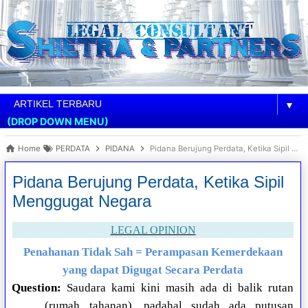
▼
(DROP DOWN MENU)
Home
PERDATA
PIDANA
Pidana Berujung Perdata, Ketika Sipil Menggugat Negara
Pidana Berujung Perdata, Ketika Sipil
Menggugat Negara
LEGAL OPINION
Penahanan Tidak Sah = Perampasan Kemerdekaan
yang dapat Digugat Secara Perdata
Question:
Saudara kami kini masih ada di balik rutan
(rumah tahanan), padahal sudah ada putusan