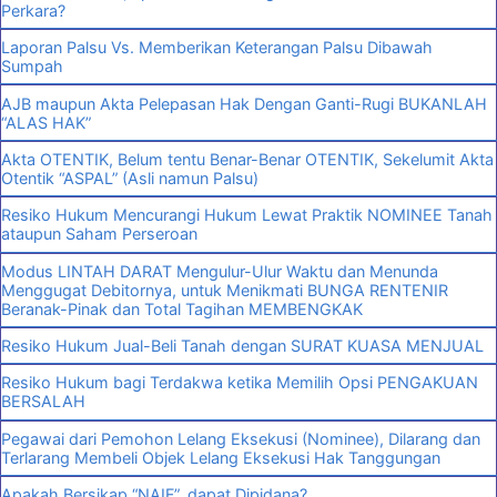
Perkara?
Laporan Palsu Vs. Memberikan Keterangan Palsu Dibawah
Sumpah
AJB maupun Akta Pelepasan Hak Dengan Ganti-Rugi BUKANLAH
“ALAS HAK”
Akta OTENTIK, Belum tentu Benar-Benar OTENTIK, Sekelumit Akta
Otentik “ASPAL” (Asli namun Palsu)
Resiko Hukum Mencurangi Hukum Lewat Praktik NOMINEE Tanah
ataupun Saham Perseroan
Modus LINTAH DARAT Mengulur-Ulur Waktu dan Menunda
Menggugat Debitornya, untuk Menikmati BUNGA RENTENIR
Beranak-Pinak dan Total Tagihan MEMBENGKAK
Resiko Hukum Jual-Beli Tanah dengan SURAT KUASA MENJUAL
Resiko Hukum bagi Terdakwa ketika Memilih Opsi PENGAKUAN
BERSALAH
Pegawai dari Pemohon Lelang Eksekusi (Nominee), Dilarang dan
Terlarang Membeli Objek Lelang Eksekusi Hak Tanggungan
Apakah Bersikap “NAIF”, dapat Dipidana?