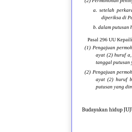
(2) Permohonan peninj
a. setelah perka
diperiksa di P
b. dalam putusan 
Pasal 296 UU Kepaili
(1) Pengajuan permo
ayat (2) huruf a
tanggal putusan
(2) Pengajuan permo
ayat (2) huruf 
putusan yang di
Budayakan hidup JU