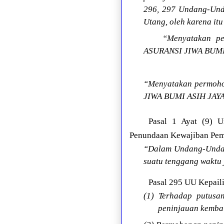
296, 297 Undang-Und
Utang, oleh karena it
“Menyatakan pe
ASURANSI JIWA BUMI A
“Menyatakan permoho
JIWA BUMI ASIH JAYA
Pasal 1 Ayat (9) 
Penundaan Kewajiban Pem
“Dalam Undang-Undan
suatu tenggang waktu 
Pasal 295 UU Kepaili
(1) Terhadap putusa
peninjauan kemba