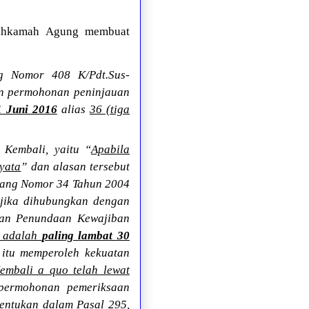
Mahkamah Agung membuat
g Nomor 408 K/Pdt.Sus-
an permohonan peninjauan
1 Juni 2016
alias
36 (tiga
Kembali, yaitu “
Apabila
nyata
” dan alasan tersebut
ndang Nomor 34 Tahun 2004
jika dihubungkan dengan
dan Penundaan Kewajiban
i adalah
paling lambat 30
 itu memperoleh kekuatan
mbali a quo telah lewat
 permohonan pemeriksaan
tentukan dalam Pasal 295,