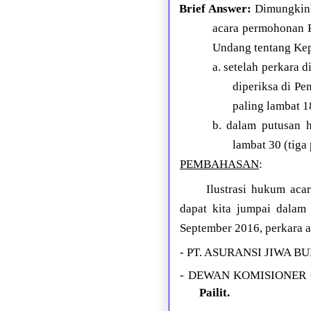
Brief Answer:
Dimungkink
acara permohonan 
Undang tentang Kep
a. setelah perkara 
diperiksa di P
paling lambat 1
b. dalam putusan 
lambat 30 (tiga
PEMBAHASAN
:
Ilustrasi hukum aca
dapat kita jumpai dalam
September 2016, perkara a
- PT. ASURANSI JIWA BUM
- DEWAN KOMISIONER O
Pailit.