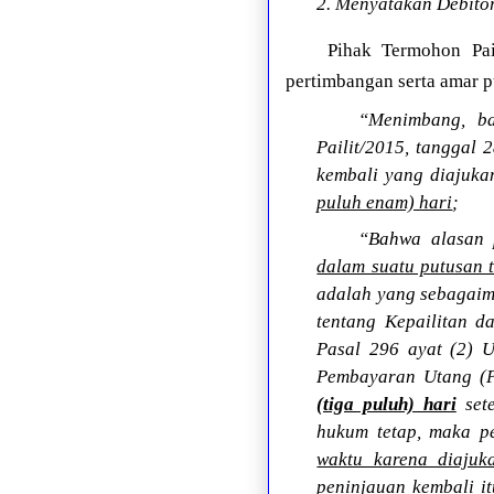
2. Menyatakan Debitor 
Pihak Termohon Pa
pertimbangan serta amar p
“Menimbang, b
Pailit/2015, tanggal
kembali yang diajuk
puluh enam) hari
;
“Bahwa alasan 
dalam suatu putusan t
adalah yang sebagaim
tentang Kepailitan 
Pasal 296 ayat (2) 
Pembayaran Utang (
(tiga puluh) hari
sete
hukum tetap, maka p
waktu karena diajuk
peninjauan kembali i