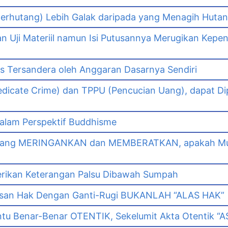
erhutang) Lebih Galak daripada yang Menagih Hutang
Uji Materiil namun Isi Putusannya Merugikan Kepe
as Tersandera oleh Anggaran Dasarnya Sendiri
dicate Crime) dan TPPU (Pencucian Uang), dapat Di
lam Perspektif Buddhisme
yang MERINGANKAN dan MEMBERATKAN, apakah Mut
erikan Keterangan Palsu Dibawah Sumpah
asan Hak Dengan Ganti-Rugi BUKANLAH “ALAS HAK”
tu Benar-Benar OTENTIK, Sekelumit Akta Otentik “AS