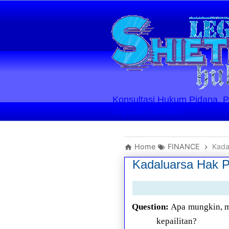
Konsultasi Hukum Pidana, Perd
Layanan Berlaku
Home
FINANCE
Kada
Kadaluarsa Hak P
Question:
Apa mungkin, m
kepailitan?