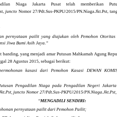
adilan Niaga Jakarta Pusat telah memberikan Put
st,
juncto
Nomor 27/Pdt.Sus-PKPU/2015/PN.Niaga.Jkt.Pst, tan
:
 pernyataan pailit yang diajukan oleh Pemohon Otoritas
nsi Jiwa Bumi Asih Jaya.”
t banding, yang menjadi amar Putusan Mahkamah Agung Repu
ggal 28 Agustus 2015, sebagai berikut:
permohonan kasasi dari Pemohon Kasasi DEWAN KOM
utusan Pengadilan Niaga pada Pengadilan Negeri Jakarta 
Jkt.Pst, juncto Nomor 27/Pdt.Sus-PKPU/2015/PN.Niaga.Jkt.Pst,
“
MENGADILI SENDIRI:
honan pernyataan pailit dari Pemohon Pailit;