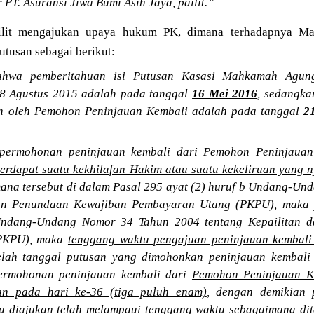
PT. Asuransi Jiwa Bumi Asih Jaya, pailit.”
ilit mengajukan upaya hukum PK, dimana terhadapnya 
utusan sebagai berikut:
ahwa pemberitahuan isi Putusan Kasasi Mahkamah Agun
 28 Agustus 2015 adalah pada tanggal
16 Mei 2016
, sedangk
an oleh Pemohon Peninjauan Kembali adalah pada tanggal
2
permohonan peninjauan kembali dari Pemohon Peninjauan 
erdapat suatu kekhilafan Hakim atau suatu kekeliruan yang 
ana tersebut di dalam Pasal 295 ayat (2) huruf b Undang-U
dan Penundaan Kewajiban Pembayaran Utang (PKPU), maka 
Undang-Undang Nomor 34 Tahun 2004 tentang Kepailitan 
PKPU), maka
tenggang waktu pengajuan peninjauan kembal
lah tanggal putusan yang dimohonkan peninjauan kembali
ermohonan peninjauan kembali dari
Pemohon Peninjauan Ke
an pada hari ke-36 (tiga puluh enam)
, dengan demikian
tu diajukan telah melampaui tenggang waktu sebagaimana di