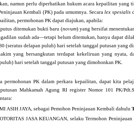
an, namun perlu diperhatikan hukum acara kepailitan yang t
Peninjauan Kembali (PK) pada umumnya. Secara
lex spesialis
d
ailitan, permohonan PK dapat diajukan, apabila:
diputus ditemukan bukti baru (
novum
) yang bersifat menentuka
engadilan sudah ada—tetapi belum ditemukan, hanya dapat dil
80 (seratus delapan puluh) hari setelah tanggal putusan yang 
hakim yang bersangkutan terdapat kekeliruan yang nyata, d
 puluh) hari setelah tanggal putusan yang dimohonkan PK.
ra permohonan PK dalam perkara kepailitan, dapat kita pela
 putusan Mahkamah Agung RI register Nomor 101 PK/Pdt.Su
ntara:
I ASIH JAYA, sebagai Pemohon Peninjauan Kembali dahulu
T
TORITAS JASA KEUANGAN, selaku Termohon Peninjauan 