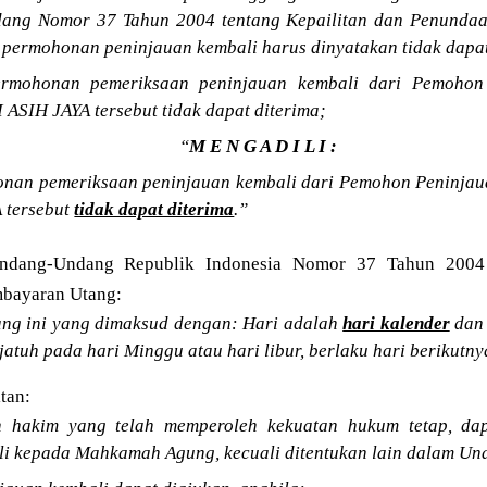
ang Nomor 37 Tahun 2004 tentang Kepailitan dan Penunda
u permohonan peninjauan kembali harus dinyatakan tidak dapat
rmohonan pemeriksaan peninjauan kembali dari Pemohon
SIH JAYA tersebut tidak dapat diterima;
“
M E N G A D I L I :
nan pemeriksaan peninjauan kembali dari Pemohon Peninja
 tersebut
tidak dapat diterima
.”
Undang-Undang Republik Indonesia Nomor 37 Tahun 2004 
bayaran Utang:
g ini yang dimaksud dengan: Hari adalah
hari kalender
dan 
jatuh pada hari Minggu atau hari libur, berlaku hari berikutny
tan:
n hakim yang telah memperoleh kekuatan hukum tetap, da
li kepada Mahkamah Agung, kecuali ditentukan lain dalam Un