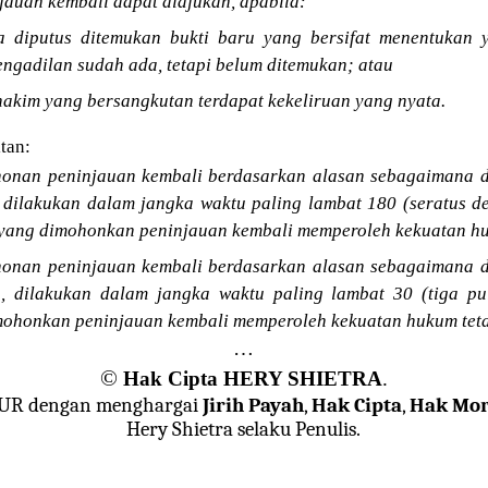
auan kembali dapat diajukan, apabila:
ra diputus ditemukan bukti baru yang bersifat menentukan
engadilan sudah ada, tetapi belum ditemukan; atau
hakim yang bersangkutan terdapat kekeliruan yang nyata.
tan:
honan peninjauan kembali berdasarkan alasan sebagaimana 
, dilakukan dalam jangka waktu paling lambat 180 (seratus d
 yang dimohonkan peninjauan kembali memperoleh kekuatan hu
honan peninjauan kembali berdasarkan alasan sebagaimana 
b, dilakukan dalam jangka waktu paling lambat 30 (tiga pu
mohonkan peninjauan kembali memperoleh kekuatan hukum tet
…
©
Hak Cipta HERY SHIETRA
.
JUR dengan menghargai
Jirih Payah
,
Hak Cipta
,
Hak Mor
Hery Shietra selaku Penulis.