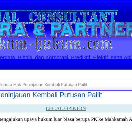
ata, Bisnis, dan Korporasi. Prediktif, Efektif, serta Apl
luarsa Hak Peninjauan Kembali Putusan Pailit
eninjauan Kembali Putusan Pailit
LEGAL OPINION
engajukan upaya hukum luar biasa berupa PK ke Mahkamah Ag