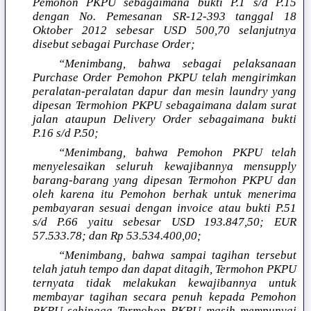
Pemohon PKPU sebagaimana bukti P.1 s/d P.15
dengan No. Pemesanan SR-12-393 tanggal 18
Oktober 2012 sebesar USD 500,70 selanjutnya
disebut sebagai Purchase Order;
“Menimbang, bahwa sebagai pelaksanaan
Purchase Order Pemohon PKPU telah mengirimkan
peralatan-peralatan dapur dan mesin laundry yang
dipesan Termohion PKPU sebagaimana dalam surat
jalan ataupun Delivery Order sebagaimana bukti
P.16 s/d P.50;
“Menimbang, bahwa Pemohon PKPU telah
menyelesaikan seluruh kewajibannya mensupply
barang-barang yang dipesan Termohon PKPU dan
oleh karena itu Pemohon berhak untuk menerima
pembayaran sesuai dengan invoice atau bukti P.51
s/d P.66 yaitu sebesar USD 193.847,50; EUR
57.533.78; dan Rp 53.534.400,00;
“Menimbang, bahwa sampai tagihan tersebut
telah jatuh tempo dan dapat ditagih, Termohon PKPU
ternyata tidak melakukan kewajibannya untuk
membayar tagihan secara penuh kepada Pemohon
PKPU sehingga Termohon PKPU masih mempunyai