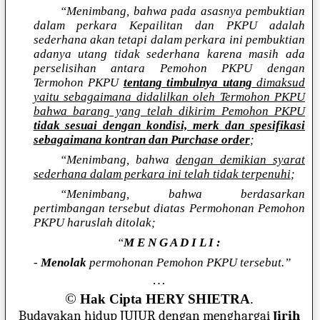
“Menimbang, bahwa pada asasnya pembuktian
dalam perkara Kepailitan dan PKPU adalah
sederhana akan tetapi dalam perkara ini pembuktian
adanya utang tidak sederhana karena masih ada
perselisihan antara Pemohon PKPU dengan
Termohon PKPU
tentang timbulnya utang
dimaksud
yaitu sebagaimana didalilkan oleh Termohon PKPU
bahwa barang yang telah dikirim Pemohon PKPU
tidak sesuai dengan kondisi, merk dan spesifikasi
sebagaimana kontran dan Purchase order
;
“Menimbang, bahwa
dengan demikian syarat
sederhana dalam perkara ini telah tidak terpenuhi
;
“Menimbang, bahwa berdasarkan
pertimbangan tersebut diatas Permohonan Pemohon
PKPU haruslah ditolak;
“
M E N G A D I L I :
-
Menolak
permohonan Pemohon PKPU tersebut.”
…
©
Hak Cipta HERY SHIETRA
.
Budayakan hidup JUJUR dengan menghargai
Jirih