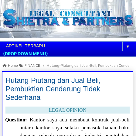
▼
(DROP DOWN MENU)
Home
FINANCE
Hutang-Piutang dari Jual-Beli, Pembuktian Cenderung Tidak Sederhana
Hutang-Piutang dari Jual-Beli,
Pembuktian Cenderung Tidak
Sederhana
LEGAL OPINION
Question:
Kantor saya ada membuat kontrak jual-beli
antara kantor saya selaku pemasok bahan baku
dengan sebuah perusahaan industri pengolahan