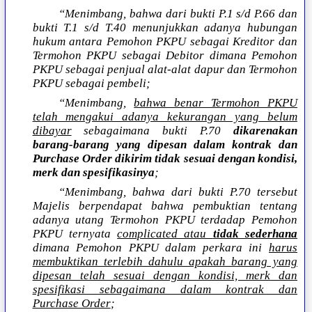
“Menimbang, bahwa dari bukti P.1 s/d P.66 dan
bukti T.1 s/d T.40 menunjukkan adanya hubungan
hukum antara Pemohon PKPU sebagai Kreditor dan
Termohon PKPU sebagai Debitor dimana Pemohon
PKPU sebagai penjual alat-alat dapur dan Termohon
PKPU sebagai pembeli;
“Menimbang,
bahwa benar Termohon PKPU
telah mengakui adanya kekurangan yang belum
dibayar
sebagaimana bukti P.70
dikarenakan
barang-barang yang dipesan dalam kontrak dan
Purchase Order dikirim tidak sesuai dengan kondisi,
merk dan spesifikasinya
;
“Menimbang, bahwa dari bukti P.70 tersebut
Majelis berpendapat bahwa pembuktian tentang
adanya utang Termohon PKPU terdadap Pemohon
PKPU ternyata
complicated atau
tidak sederhana
dimana Pemohon PKPU dalam perkara ini
harus
membuktikan terlebih dahulu apakah barang yang
dipesan telah sesuai dengan kondisi, merk dan
spesifikasi sebagaimana dalam kontrak dan
Purchase Order
;