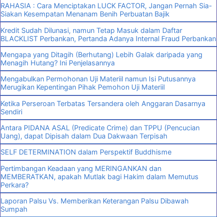
RAHASIA : Cara Menciptakan LUCK FACTOR, Jangan Pernah Sia-
Siakan Kesempatan Menanam Benih Perbuatan Bajik
Kredit Sudah Dilunasi, namun Tetap Masuk dalam Daftar
BLACKLIST Perbankan, Pertanda Adanya Internal Fraud Perbankan
Mengapa yang Ditagih (Berhutang) Lebih Galak daripada yang
Menagih Hutang? Ini Penjelasannya
Mengabulkan Permohonan Uji Materiil namun Isi Putusannya
Merugikan Kepentingan Pihak Pemohon Uji Materiil
Ketika Perseroan Terbatas Tersandera oleh Anggaran Dasarnya
Sendiri
Antara PIDANA ASAL (Predicate Crime) dan TPPU (Pencucian
Uang), dapat Dipisah dalam Dua Dakwaan Terpisah
SELF DETERMINATION dalam Perspektif Buddhisme
Pertimbangan Keadaan yang MERINGANKAN dan
MEMBERATKAN, apakah Mutlak bagi Hakim dalam Memutus
Perkara?
Laporan Palsu Vs. Memberikan Keterangan Palsu Dibawah
Sumpah