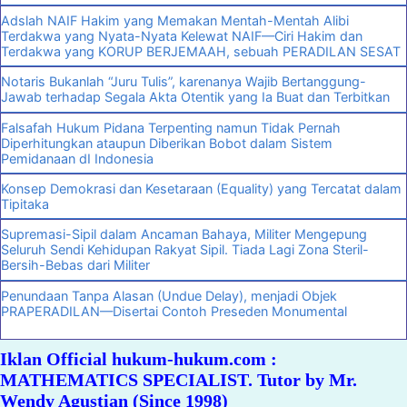
Adslah NAIF Hakim yang Memakan Mentah-Mentah Alibi
Terdakwa yang Nyata-Nyata Kelewat NAIF—Ciri Hakim dan
Terdakwa yang KORUP BERJEMAAH, sebuah PERADILAN SESAT
Notaris Bukanlah “Juru Tulis”, karenanya Wajib Bertanggung-
Jawab terhadap Segala Akta Otentik yang Ia Buat dan Terbitkan
Falsafah Hukum Pidana Terpenting namun Tidak Pernah
Diperhitungkan ataupun Diberikan Bobot dalam Sistem
Pemidanaan dI Indonesia
Konsep Demokrasi dan Kesetaraan (Equality) yang Tercatat dalam
Tipitaka
Supremasi-Sipil dalam Ancaman Bahaya, Militer Mengepung
Seluruh Sendi Kehidupan Rakyat Sipil. Tiada Lagi Zona Steril-
Bersih-Bebas dari Militer
Penundaan Tanpa Alasan (Undue Delay), menjadi Objek
PRAPERADILAN—Disertai Contoh Preseden Monumental
Iklan Official hukum-hukum.com :
MATHEMATICS SPECIALIST. Tutor by Mr.
Wendy Agustian (Since 1998)