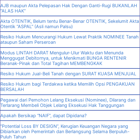
AJB maupun Akta Pelepasan Hak Dengan Ganti-Rugi BUKANLAH
“ALAS HAK”
Akta OTENTIK, Belum tentu Benar-Benar OTENTIK, Sekelumit Akta
Otentik “ASPAL” (Asli namun Palsu)
Resiko Hukum Mencurangi Hukum Lewat Praktik NOMINEE Tanah
ataupun Saham Perseroan
Modus LINTAH DARAT Mengulur-Ulur Waktu dan Menunda
Menggugat Debitornya, untuk Menikmati BUNGA RENTENIR
Beranak-Pinak dan Total Tagihan MEMBENGKAK
Resiko Hukum Jual-Beli Tanah dengan SURAT KUASA MENJUAL
Resiko Hukum bagi Terdakwa ketika Memilih Opsi PENGAKUAN
BERSALAH
Pegawai dari Pemohon Lelang Eksekusi (Nominee), Dilarang dan
Terlarang Membeli Objek Lelang Eksekusi Hak Tanggungan
Apakah Bersikap “NAIF”, dapat Dipidana?
“Potential Loss BY DESIGN”, Kerugian Keuangan Negara yang
Dibiarkan oleh Pemerintah dan Berlangsung Selama Berpuluh-
Puluh Tahun