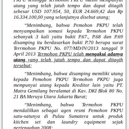
utang yang telah jatuh tempo dan dapat ditagih
sebesar USD 107.954, 50, EUR 24.669,42 dan Rp
16.334.100,00 yang selanjutnya disebut utang;
“Menimbang, bahwa Pemohon PKPU telah
menyampaikan somasi kepada Termohon PKPU
sebanyak 3 kali yaitu bukti P.67., P.68 dan P.69
disamping itu berdasarkan bukti P.70 berupa surat
Terrmohon PKPU No. 077/MD/IV/2013 tanggal 9
April 2013
Termohon PKPU telah
mengakui
adanya
utang
yang telah jatuh tempo dan dapat ditagih
tersebut
;
“Menimbang, bahwa disamping memiliki utang
kepada Pemohon PKPU Termohon PKPU juga
mempunyai utang kepada Kreditor lain yaitu PT.
Matra Gemilang beralamat di Kav. DKI Blok 80 No.
21 BA Meruya Utara Jakarta Barat;
“Menimbang, bahwa Termohon PKPU
mendalilkan sebagai agen resmi Pemohon PKPU
satu-satunya di Pulau Sumatera untuk produk
kitchen set dan laundry equipment sejak
pertengahan 2008;