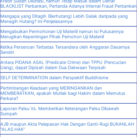
Kredit Sudah Dilunasi, namun Tetap Masuk dalam Daftar
BLACKLIST Perbankan, Pertanda Adanya Internal Fraud Perbankan
Mengapa yang Ditagih (Berhutang) Lebih Galak daripada yang
Menagih Hutang? Ini Penjelasannya
Mengabulkan Permohonan Uji Materiil namun Isi Putusannya
Merugikan Kepentingan Pihak Pemohon Uji Materiil
Ketika Perseroan Terbatas Tersandera oleh Anggaran Dasarnya
Sendiri
Antara PIDANA ASAL (Predicate Crime) dan TPPU (Pencucian
Uang), dapat Dipisah dalam Dua Dakwaan Terpisah
SELF DETERMINATION dalam Perspektif Buddhisme
Pertimbangan Keadaan yang MERINGANKAN dan
MEMBERATKAN, apakah Mutlak bagi Hakim dalam Memutus
Perkara?
Laporan Palsu Vs. Memberikan Keterangan Palsu Dibawah
Sumpah
AJB maupun Akta Pelepasan Hak Dengan Ganti-Rugi BUKANLAH
“ALAS HAK”