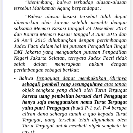
“Menimbang, bahwa terhadap alasan-alasan
tersebut Mahkamah Agung berpendapat :
“Bahwa alasan kasasi tersebut tidak dapat
dibenarkan oleh karena setelah meneliti dengan
saksama Memori Kasasi tanggal 24 Desember 2014
dan Kontra Memori Kasasi tanggal 3 Juni 2015 dan
28 April 2015 dihubungkan dengan pertimbangan
Judex Facti dalam hal ini putusan Pengadilan Tinggi
DKI Jakarta yang menguatkan putusan Pengadilan
Negeri Jakarta Selatan, ternyata Judex Facti tidak
salah dalam menerapkan hukum dengan
pertimbangan sebagai berikut:
- Bahwa
Penggugat dapat membuktikan (dirinya
sebagai) pembeli yang sesungguhnya
atas tanah
objek sengketa
yang dibeli oleh Turut Tergugat
karena uang pembelian berasal dari Penggugat
hanya saja menggunakan nama Turut Tergugat
yaitu putri Penggugat
(bukti P-1 s.d. P-4 berupa
aliran dana seharga tanah a quo kepada Turut
Tergugat,
uang tersebut telah digunakan oleh
Turut Tergugat untuk membeli objek sengketa
in
casu);