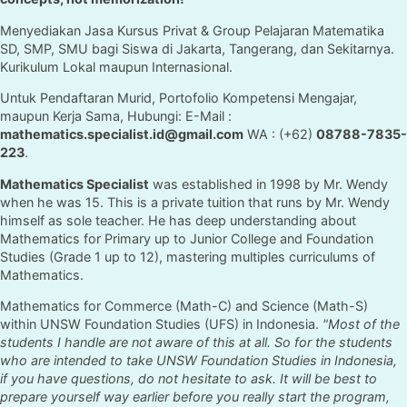
Menyediakan Jasa Kursus Privat & Group Pelajaran Matematika
SD, SMP, SMU bagi Siswa di Jakarta, Tangerang, dan Sekitarnya.
Kurikulum Lokal maupun Internasional.
Untuk Pendaftaran Murid, Portofolio Kompetensi Mengajar,
maupun Kerja Sama, Hubungi: E-Mail :
mathematics.specialist.id@gmail.com
WA : (+62)
08788-7835-
223
.
Mathematics Specialist
was established in 1998 by Mr. Wendy
when he was 15. This is a private tuition that runs by Mr. Wendy
himself as sole teacher. He has deep understanding about
Mathematics for Primary up to Junior College and Foundation
Studies (Grade 1 up to 12), mastering multiples curriculums of
Mathematics.
Mathematics for Commerce (Math-C) and Science (Math-S)
within UNSW Foundation Studies (UFS) in Indonesia.
"Most of the
students I handle are not aware of this at all. So for the students
who are intended to take UNSW Foundation Studies in Indonesia,
if you have questions, do not hesitate to ask. It will be best to
prepare yourself way earlier before you really start the program,