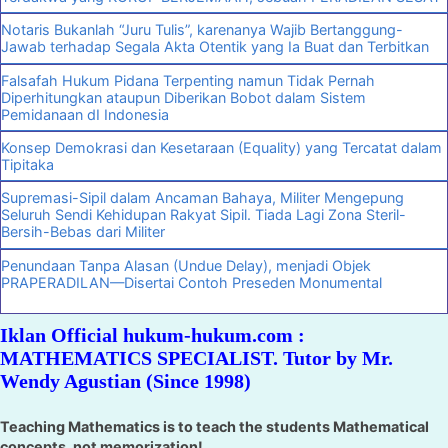
Notaris Bukanlah “Juru Tulis”, karenanya Wajib Bertanggung-
Jawab terhadap Segala Akta Otentik yang Ia Buat dan Terbitkan
Falsafah Hukum Pidana Terpenting namun Tidak Pernah
Diperhitungkan ataupun Diberikan Bobot dalam Sistem
Pemidanaan dI Indonesia
Konsep Demokrasi dan Kesetaraan (Equality) yang Tercatat dalam
Tipitaka
Supremasi-Sipil dalam Ancaman Bahaya, Militer Mengepung
Seluruh Sendi Kehidupan Rakyat Sipil. Tiada Lagi Zona Steril-
Bersih-Bebas dari Militer
Penundaan Tanpa Alasan (Undue Delay), menjadi Objek
PRAPERADILAN—Disertai Contoh Preseden Monumental
Iklan Official hukum-hukum.com :
MATHEMATICS SPECIALIST. Tutor by Mr.
Wendy Agustian (Since 1998)
Teaching Mathematics is to teach the students Mathematical
concepts, not memorization!