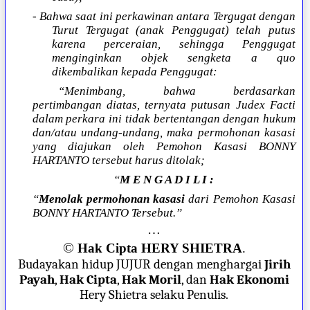
- Bahwa saat ini perkawinan antara Tergugat dengan
Turut Tergugat (anak Penggugat) telah putus
karena perceraian, sehingga Penggugat
menginginkan objek sengketa a quo
dikembalikan kepada Penggugat:
“Menimbang, bahwa berdasarkan
pertimbangan diatas, ternyata putusan Judex Facti
dalam perkara ini tidak bertentangan dengan hukum
dan/atau undang-undang, maka permohonan kasasi
yang diajukan oleh Pemohon Kasasi BONNY
HARTANTO tersebut harus ditolak;
“
M E N G A D I L I :
“
Menolak permohonan kasasi
dari Pemohon Kasasi
BONNY HARTANTO Tersebut.”
…
©
Hak Cipta HERY SHIETRA
.
Budayakan hidup JUJUR dengan menghargai
Jirih
Payah
,
Hak Cipta
,
Hak Moril
, dan
Hak Ekonomi
Hery Shietra selaku Penulis.