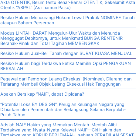
Akta OTENTIK, Belum tentu Benar-Benar OTENTIK, Sekelumit Akta
Otentik “ASPAL” (Asli namun Palsu)
Resiko Hukum Mencurangi Hukum Lewat Praktik NOMINEE Tanah
ataupun Saham Perseroan
Modus LINTAH DARAT Mengulur-Ulur Waktu dan Menunda
Menggugat Debitornya, untuk Menikmati BUNGA RENTENIR
Beranak-Pinak dan Total Tagihan MEMBENGKAK
Resiko Hukum Jual-Beli Tanah dengan SURAT KUASA MENJUAL
Resiko Hukum bagi Terdakwa ketika Memilih Opsi PENGAKUAN
BERSALAH
Pegawai dari Pemohon Lelang Eksekusi (Nominee), Dilarang dan
Terlarang Membeli Objek Lelang Eksekusi Hak Tanggungan
Apakah Bersikap “NAIF”, dapat Dipidana?
“Potential Loss BY DESIGN”, Kerugian Keuangan Negara yang
Dibiarkan oleh Pemerintah dan Berlangsung Selama Berpuluh-
Puluh Tahun
Adslah NAIF Hakim yang Memakan Mentah-Mentah Alibi
Terdakwa yang Nyata-Nyata Kelewat NAIF—Ciri Hakim dan
Terdakwa yang KORUP BERJEMAAH, sebuah PERADILAN SESAT