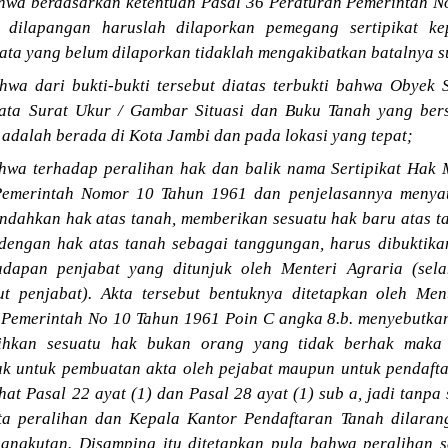
wa berdasarkan ketentuan Pasal 36 Peraturan Pemerintah 
 dilapangan haruslah dilaporkan pemegang sertipikat ke
ta yang belum dilaporkan tidaklah mengakibatkan batalnya su
wa dari bukti-bukti tersebut diatas terbukti bahwa Obyek S
ata Surat Ukur / Gambar Situasi dan Buku Tanah yang bers
adalah berada di Kota Jambi dan pada lokasi yang tepat;
wa terhadap peralihan hak dan balik nama Sertipikat Hak 
Pemerintah Nomor 10 Tahun 1961 dan penjelasannya menyat
dahkan hak atas tanah, memberikan sesuatu hak baru atas t
engan hak atas tanah sebagai tanggungan, harus dibuktika
adapan penjabat yang ditunjuk oleh Menteri Agraria (sel
ut penjabat). Akta tersebut bentuknya ditetapkan oleh Men
 Pemerintah No 10 Tahun 1961 Poin C angka 8.b. menyebutka
hkan sesuatu hak bukan orang yang tidak berhak maka d
lak untuk pembuatan akta oleh pejabat maupun untuk pendaf
hat Pasal 22 ayat (1) dan Pasal 28 ayat (1) sub a, jadi tanpa 
ta peralihan dan Kepala Kantor Pendaftaran Tanah dilara
angkutan. Disamping itu ditetapkan pula bahwa peralihan s