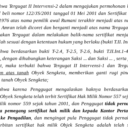
wa Tergugat II Intervensi-2 dalam mengajukan permohonan ba
l beli nomor 122/JS/2001 tanggal 01 Mei 2001 dan Sertifika
1976 atas nama pemilik awal Rumani terakhir menjadi atas 
mran telah dicoret dan berganti menjadi atas nama Tergugat 
akan Tergugat dalam melakukan balik-nama sertifikat menja
ah sesuai dengan ketentuan hukum yang berlaku (bukti T.II. Int.2
a berdasarkan bukti T-2.4, T-2.5, T-2.6, bukti T.II.Int.1-4, T
.1-8, dengan dihubungkan keterangan Saksi ... dan Saksi ... , se
, maka terbukti bahwa Tergugat II Intervensi-1 dan Tergu
n atas tanah
Obyek Sengketa, memberikan ganti rugi pind
 tanah Obyek Sengketa;
ahwa karena Penggugat mengalaskan haknya berdasarka
Obyek Sengketa telah terbit Sertifikat Hak Milik Nomor 557 sej
milik nomor 559 sejak tahun 2001, dan Penggugat
tidak per
ada pemegang sertifikat hak milik dan kepada Kantor Per
ke Pengadilan
, dan mengingat pula Penggugat tidak pern
rbitan sertifikat hak milik Objek Sengketa adalah telah