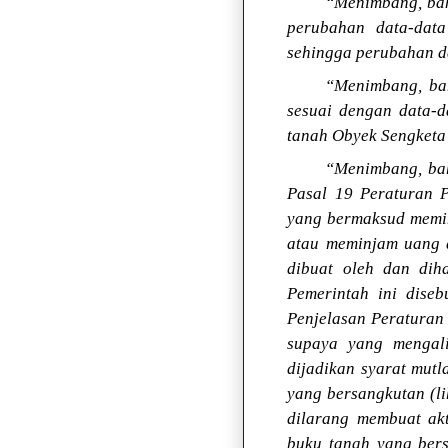
“Menimbang, bah
perubahan data-data
sehingga perubahan da
“Menimbang, bah
sesuai dengan data-d
tanah Obyek Sengketa 
“Menimbang, bah
Pasal 19 Peraturan 
yang bermaksud memin
atau meminjam uang d
dibuat oleh dan dih
Pemerintah ini diseb
Penjelasan Peraturan
supaya yang mengali
dijadikan syarat mut
yang bersangkutan (li
dilarang membuat ak
buku tanah yang bers