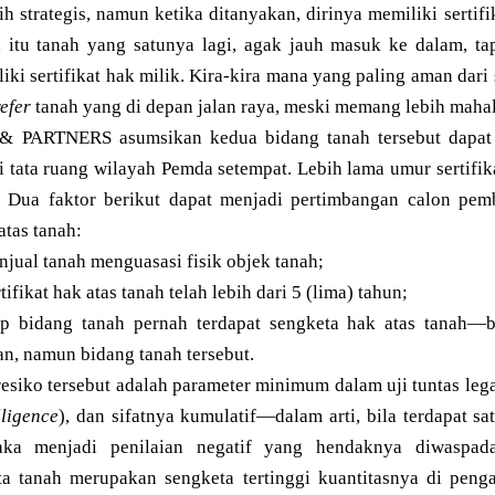
ih strategis, namun ketika ditanyakan, dirinya memiliki sertifi
a itu tanah yang satunya lagi, agak jauh masuk ke dalam, ta
iki sertifikat hak milik. Kira-kira mana yang paling aman dari
efer
tanah yang di depan jalan raya, meski memang lebih mahal
PARTNERS asumsikan kedua bidang tanah tersebut dapat d
i tata ruang wilayah Pemda setempat. Lebih lama umur sertifika
 Dua faktor berikut dapat menjadi pertimbangan calon pe
tas tanah:
njual tanah menguasasi fisik objek tanah;
ifikat hak atas tanah telah lebih dari 5 (lima) tahun;
ap bidang tanah pernah terdapat sengketa hak atas tanah—
n, namun bidang tanah tersebut.
resiko tersebut adalah parameter minimum dalam uji tuntas lega
lligence
), dan sifatnya kumulatif—dalam arti, bila terdapat sa
maka menjadi penilaian negatif yang hendaknya diwaspada
a tanah merupakan sengketa tertinggi kuantitasnya di peng