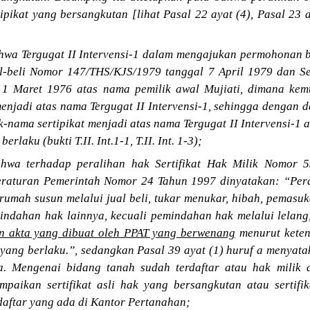
ipikat yang bersangkutan [lihat Pasal 22 ayat (4), Pasal 23 
wa Tergugat II Intervensi-1 dalam mengajukan permohonan ba
l-beli Nomor 147/THS/KJS/1979 tanggal 7 April 1979 dan Se
 1 Maret 1976 atas nama pemilik awal Mujiati, dimana kem
menjadi atas nama Tergugat II Intervensi-1, sehingga dengan 
-nama sertipikat menjadi atas nama Tergugat II Intervensi-1 
rlaku (bukti T.II. Int.1-1, T.II. Int. 1-3);
hwa terhadap peralihan hak Sertifikat Hak Milik Nomor 5
eraturan Pemerintah Nomor 24 Tahun 1997 dinyatakan: “Pera
 rumah susun melalui jual beli, tukar menukar, hibah, pemas
ndahan hak lainnya, kecuali pemindahan hak melalui lelan
an akta yang dibuat oleh PPAT yang berwenang
menurut keten
ang berlaku.”, sedangkan Pasal 39 ayat (1) huruf a menyat
a. Mengenai bidang tanah sudah terdaftar atau hak milik 
mpaikan sertifikat asli hak yang bersangkutan atau sertifi
daftar yang ada di Kantor Pertanahan;