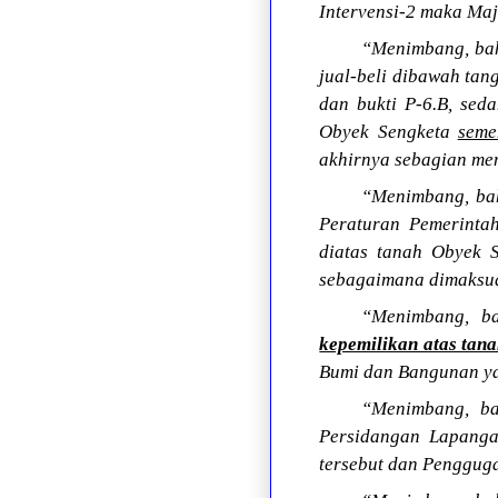
Intervensi-2 maka Ma
“Menimbang, bah
jual-beli dibawah ta
dan bukti P-6.B, sed
Obyek Sengketa
seme
akhirnya sebagian me
“Menimbang, bah
Peraturan Pemerinta
diatas tanah Obyek S
sebagaimana dimaksud
“Menimbang, 
kepemilikan atas tan
Bumi dan Bangunan y
“Menimbang, ba
Persidangan Lapanga
tersebut dan Pengguga