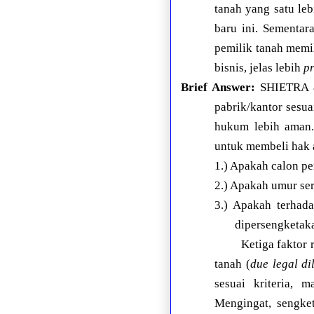
tanah yang satu leb
baru ini. Sementar
pemilik tanah memil
bisnis, jelas lebih
pr
Brief Answer:
SHIETRA & 
pabrik/kantor sesua
hukum lebih aman.
untuk membeli hak a
1.) Apakah calon pe
2.) Apakah umur sert
3.) Apakah terhad
dipersengketaka
Ketiga faktor 
tanah (
due legal di
sesuai kriteria, 
Mengingat, sengket