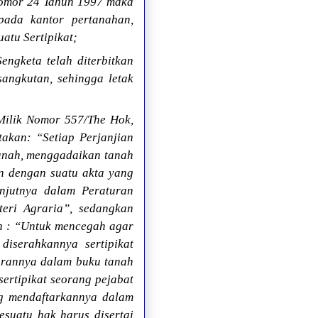
Nomor 24 Tahun 1997 maka
pada kantor pertanahan,
atu Sertipikat;
engketa telah diterbitkan
angkutan, sehingga letak
Milik Nomor 557/The Hok,
akan: “Setiap Perjanjian
anah, menggadaikan tanah
n dengan suatu akta yang
anjutnya dalam Peraturan
teri Agraria”, sedangkan
n : “Untuk mencegah agar
iserahkannya sertipikat
tarannya dalam buku tanah
sertipikat seorang pejabat
ng mendaftarkannya dalam
esuatu hak harus disertai