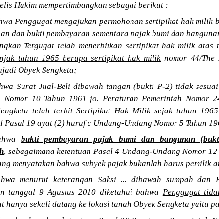
jelis Hakim mempertimbangkan sebagai berikut :
wa Penggugat mengajukan permohonan sertipikat hak milik b
ngan dan bukti pembayaran sementara pajak bumi dan banguna
angkan Tergugat telah menerbitkan sertipikat hak milik ata
njak tahun 1965 berupa sertipikat hak milik
nomor 44/The 
njadi Obyek Sengketa;
wa Surat Jual-Beli dibawah tangan (bukti P-2) tidak sesua
h Nomor 10 Tahun 1961 jo. Peraturan Pemerintah Nomor 2
engketa telah terbit Sertipikat Hak Milik sejak tahun 196
 Pasal 19 ayat (2) huruf c Undang-Undang Nomor 5 Tahun 19
bahwa
bukti pembayaran pajak bumi dan bangunan (bukti
ah
, sebagaimana ketentuan Pasal 4 Undang-Undang Nomor 12 
ang menyatakan bahwa
subyek pajak bukanlah harus pemilik a
hwa menurut keterangan Saksi ... dibawah sumpah dan 
n tanggal 9 Agustus 2010 diketahui bahwa
Penggugat tida
t hanya sekali datang ke lokasi tanah Obyek Sengketa yaitu p