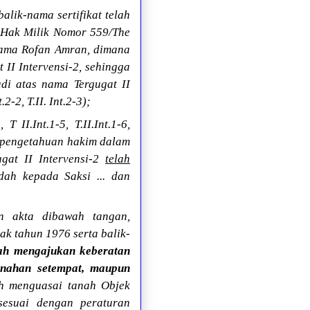
lik-nama sertifikat telah
t Hak Milik Nomor 559/The
nama Rofan Amran, dimana
II Intervensi-2, sehingga
di atas nama Tergugat II
-2, T.II. Int.2-3);
 II.Int.1-5, T.II.Int.1-6,
rta pengetahuan hakim dalam
gat II Intervensi-2
telah
ah kepada Saksi ... dan
n akta dibawah tangan,
ak tahun 1976 serta balik-
nah mengajukan keberatan
tanahan setempat, maupun
ah menguasai tanah Objek
 sesuai dengan peraturan