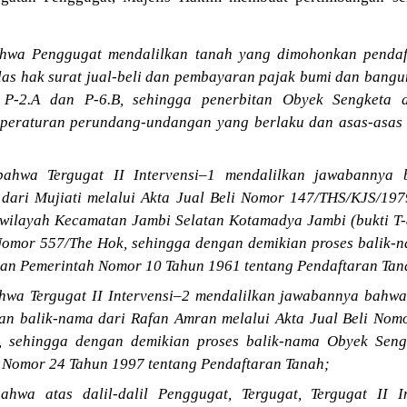
hwa Penggugat mendalilkan tanah yang dimohonkan pendaf
las hak surat jual-beli dan pembayaran pajak bumi dan bang
 P-2.A dan P-6.B, sehingga penerbitan Obyek Sengketa 
 peraturan perundang-undangan yang berlaku dan asas-asa
hwa Tergugat II Intervensi–1 mendalilkan jawabannya 
t dari Mujiati melalui Akta Jual Beli Nomor 147/THS/KJS/197
ilayah Kecamatan Jambi Selatan Kotamadya Jambi (bukti T-8
 Nomor 557/The Hok, sehingga dengan demikian proses balik-
ran Pemerintah Nomor 10 Tahun 1961 tentang Pendaftaran Tan
wa Tergugat II Intervensi–2 mendalilkan jawabannya bahwa 
n balik-nama dari Rafan Amran melalui Akta Jual Beli Nomo
), sehingga dengan demikian proses balik-nama Obyek Seng
 Nomor 24 Tahun 1997 tentang Pendaftaran Tanah;
wa atas dalil-dalil Penggugat, Tergugat, Tergugat II In