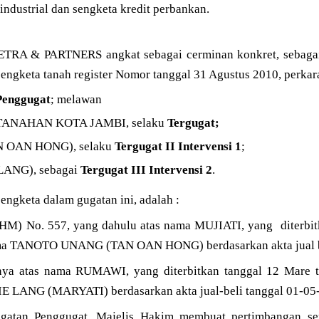
ndustrial dan sengketa kredit perbankan.
HIETRA & PARTNERS angkat sebagai cerminan konkret, sebaga
engketa tanah register Nomor tanggal 31 Agustus 2010, perkara
Penggugat
; melawan
TANAHAN KOTA JAMBI, selaku
Tergugat;
 OAN HONG), selaku
Tergugat II Intervensi 1
;
LANG), sebagai
Tergugat III Intervensi 2
.
engketa dalam gugatan ini, adalah :
(SHM) No. 557, yang dahulu atas nama MUJIATI, yang diterbit
ama TANOTO UNANG (TAN OAN HONG) berdasarkan akta jual be
ya atas nama RUMAWI, yang diterbitkan tanggal 12 Mare t 
E LANG (MARYATI) berdasarkan akta jual-beli tanggal 01-05
gatan Penggugat, Majelis Hakim membuat pertimbangan ser