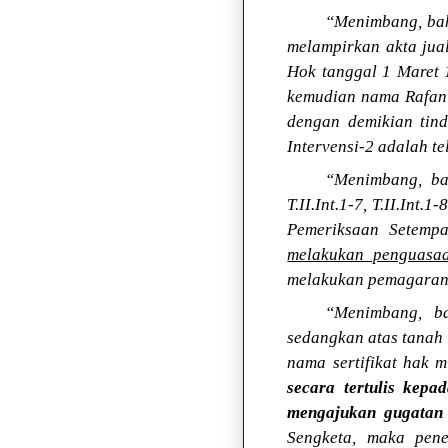
“Menimbang, bah
melampirkan akta jua
Hok tanggal 1 Maret 
kemudian nama Rafan A
dengan demikian tind
Intervensi-2 adalah tel
“Menimbang, bahw
T.II.Int.1-7, T.II.Int
Pemeriksaan Setempat
melakukan penguasaa
melakukan pemagaran
“Menimbang, b
sedangkan atas tanah 
nama sertifikat hak 
secara tertulis kep
mengajukan gugatan 
Sengketa, maka pene