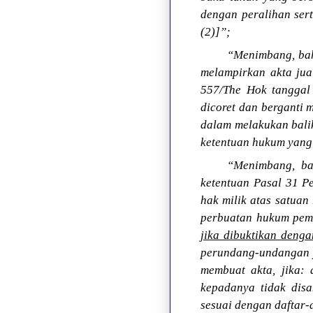
dengan peralihan sert
(2)]”;
“Menimbang, bah
melampirkan akta jua
557/The Hok tanggal
dicoret dan berganti 
dalam melakukan balik
ketentuan hukum yang be
“Menimbang, ba
ketentuan Pasal 31 P
hak milik atas satuan
perbuatan hukum pemi
jika dibuktikan deng
perundang-undangan y
membuat akta, jika: 
kepadanya tidak disa
sesuai dengan daftar-