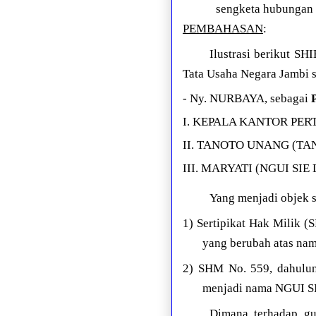
sengketa hubungan i
PEMBAHASAN
:
Ilustrasi berikut S
Tata Usaha Negara Jambi s
- Ny. NURBAYA, sebagai
I. KEPALA KANTOR PER
II. TANOTO UNANG (TAN
III. MARYATI (NGUI SIE 
Yang menjadi objek s
1) Sertipikat Hak Milik 
yang berubah atas n
2) SHM No. 559, dahulun
menjadi nama NGUI SI
Dimana terhadap gu