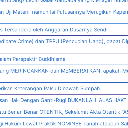
erhutang) Lebih Galak daripada yang Menagih Hutang
Uji Materiil namun Isi Putusannya Merugikan Kepe
as Tersandera oleh Anggaran Dasarnya Sendiri
dicate Crime) dan TPPU (Pencucian Uang), dapat Di
lam Perspektif Buddhisme
yang MERINGANKAN dan MEMBERATKAN, apakah Mut
erikan Keterangan Palsu Dibawah Sumpah
asan Hak Dengan Ganti-Rugi BUKANLAH “ALAS HAK”
tu Benar-Benar OTENTIK, Sekelumit Akta Otentik “AS
i Hukum Lewat Praktik NOMINEE Tanah ataupun Sa