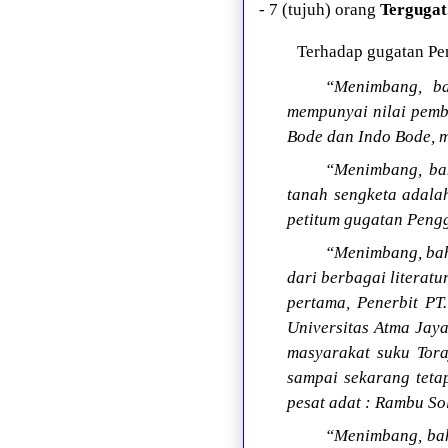
- 7 (tujuh) orang
Tergugat
Terhadap gugatan Pe
“Menimbang, ba
mempunyai nilai pemb
Bode dan Indo Bode, m
“Menimbang, bah
tanah sengketa adala
petitum gugatan Peng
“Menimbang, bah
dari berbagai literatu
pertama, Penerbit PT
Universitas Atma Jay
masyarakat suku Tor
sampai sekarang teta
pesat adat : Rambu So
“Menimbang, bah