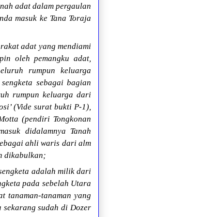
anah adat dalam pergaulan
anda masuk ke Tana Toraja
arakat adat yang mendiami
mpin oleh pemangku adat,
seluruh rumpun keluarga
k sengketa sebagai bagian
ruh rumpun keluarga dari
i’ (Vide surat bukti P-1),
Motta (pendiri Tongkonan
rmasuk didalamnya Tanah
ebagai ahli waris dari alm
h dikabulkan;
sengketa adalah milik dari
ngketa pada sebelah Utara
pat tanaman-tanaman yang
a sekarang sudah di Dozer