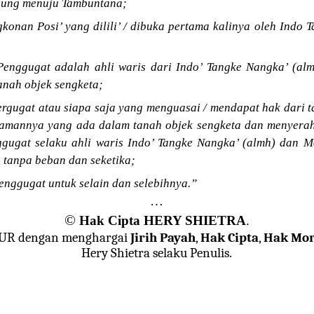
mpung menuju Tambuntana;
konan Posi’ yang dilili’ / dibuka pertama kalinya oleh Indo 
enggugat adalah ahli waris dari Indo’ Tangke Nangka’ (alm
anah objek sengketa;
rgugat atau siapa saja yang menguasai / mendapat hak dari t
amannya yang ada dalam tanah objek sengketa dan menyerah
gugat selaku ahli waris Indo’ Tangke Nangka’ (almh) dan M
 tanpa beban dan seketika;
nggugat untuk selain dan selebihnya.”
…
©
Hak Cipta HERY SHIETRA
.
JUR dengan menghargai
Jirih Payah
,
Hak Cipta
,
Hak Mor
Hery Shietra selaku Penulis.