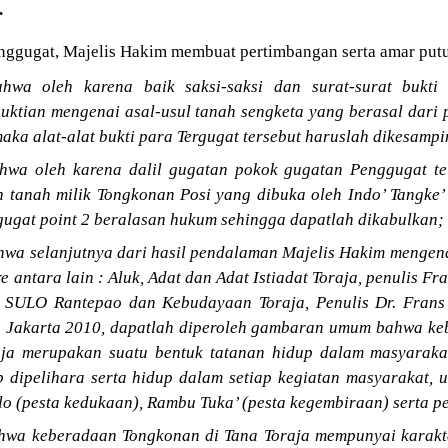
.
nggugat, Majelis Hakim membuat pertimbangan serta amar putu
hwa oleh karena baik saksi-saksi dan surat-surat bukti
uktian mengenai asal-usul tanah sengketa yang berasal dari
aka alat-alat bukti para Tergugat tersebut haruslah dikesamp
wa oleh karena dalil gugatan pokok gugatan Penggugat te
h tanah milik Tongkonan Posi yang dibuka oleh Indo’ Tangke
gugat point 2 beralasan hukum sehingga dapatlah dikabulkan;
wa selanjutnya dari hasil pendalaman Majelis Hakim mengen
re antara lain : Aluk, Adat dan Adat Istiadat Toraja, penulis F
. SULO Rantepao dan Kebudayaan Toraja, Penulis Dr. Frans
a Jakarta 2010, dapatlah diperoleh gambaran umum bahwa k
aja merupakan suatu bentuk tatanan hidup dalam masyaraka
p dipelihara serta hidup dalam setiap kegiatan masyarakat, 
lo (pesta kedukaan), Rambu Tuka’ (pesta kegembiraan) serta p
wa keberadaan Tongkonan di Tana Toraja mempunyai karakte