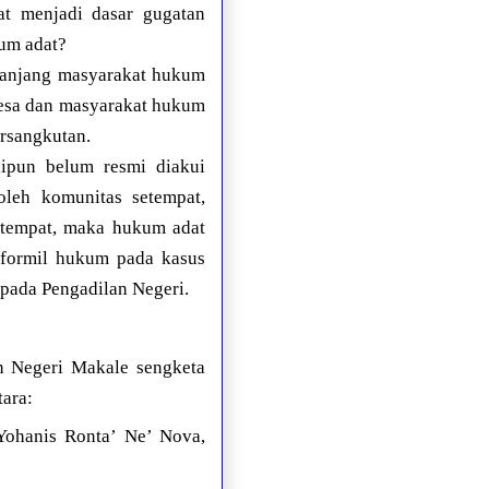
t menjadi dasar gugatan
um adat?
panjang masyarakat hukum
esa dan masyarakat hukum
ersangkutan.
pun belum resmi diakui
oleh komunitas setempat,
etempat, maka hukum adat
 formil hukum pada kasus
 pada Pengadilan Negeri.
n Negeri Makale sengketa
tara:
Yohanis Ronta’ Ne’ Nova,