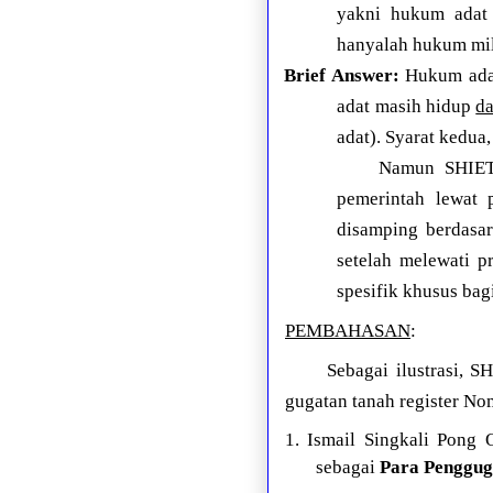
yakni hukum adat 
hanyalah hukum mil
Brief Answer:
Hukum adat
adat masih hidup
da
adat). Syarat kedua
Namun SHIETR
pemerintah lewat 
disamping berdasa
setelah melewati p
spesifik khusus ba
PEMBAHASAN
:
Sebagai ilustrasi,
gugatan tanah register No
1. Ismail Singkali Pong 
sebagai
Para Penggug