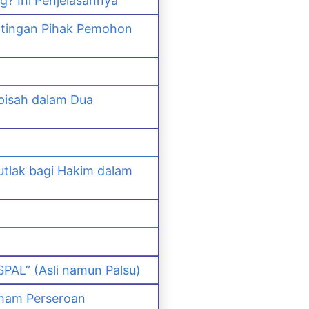
? Ini Penjelasannya
ntingan Pihak Pemohon
pisah dalam Dua
lak bagi Hakim dalam
PAL” (Asli namun Palsu)
ham Perseroan