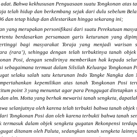
 adat. Bahwa kekhususan Penguasaan suatu Tongkonan atas t
aja telah hidup dan berkembang sejak dari dulu sebelum Bel
06 dan tetap hidup dan dilestarikan hingga sekarang ini;
n yang merupakan personifikasi dari suatu Perekutuan masy
ertentu berdasarkan persamaan garis keturunan yang dipi
ertinggi bagi masyarakat Toraja yang menjadi warisan 
ara (rara’), sehingga dengan telah terbuktinya tanah obje
konan Posi, dengan sendirinya memberikan hak kepada selu
i sebagaimana termuat dalam Silsilah Keluarga Tongkonan Pos
ugat selaku salah satu keturunan Indo Tangke Nangka dan 
empertahankan kepemilikan atas tanah Tongkonan Posi te
titum point 3 yang menuntut agar para Penggugat ditetapkan s
 dan alm. Motta yang berhak mewarisi tanah sengketa, dapatla
a selanjutnya oleh karena telah terbukti bahwa tanah objek 
dari Tongkonan Posi dan oleh karena terbukti bahwa tanah se
ak termasuk dalam objek sengketa gugatan Rekonpensi terda
ggugat ditanam oleh Paluta, sedangkan tanah sengketa lainny