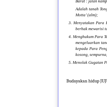
Barat : jalan ka
Adalah tanah Tong
Motta’ (alm);
3. Menyatakan Para P
berhak mewarisi t
4. Menghukum Para Te
mengeluarkan tan
kepada Para Peng
kosong, sempurna,
5. Menolak Gugatan Pe
Budayakan hidup JU