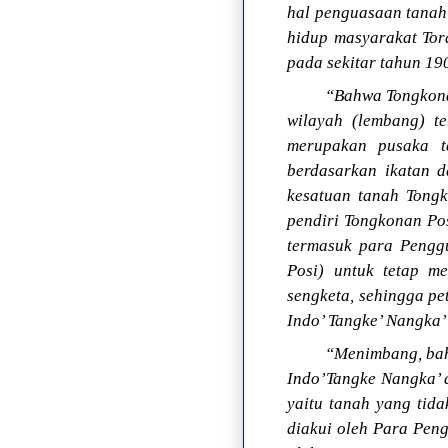
hal penguasaan tanah
hidup masyarakat Tor
pada sekitar tahun 19
“Bahwa Tongkona
wilayah (lembang) t
merupakan pusaka t
berdasarkan ikatan d
kesatuan tanah Tong
pendiri Tongkonan Pos
termasuk para Pengg
Posi) untuk tetap m
sengketa, sehingga pe
Indo’ Tangke’ Nangka’
“Menimbang, bahw
Indo’Tangke Nangka’ 
yaitu tanah yang tid
diakui oleh Para Pen