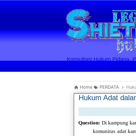
Konsultasi Hukum Pidana, Perd
Layanan Berlaku
Home
PERDATA
Huku
Hukum Adat dalam
Question:
Di kampung kam
komunitas adat kam