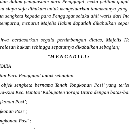
 dan dalam penguasaan para Penggugat, maka petitum gugat
tau siapa saja dihukum untuk mengeluarkan tanamannya yang 
h sengketa kepada para Penggugat selaku ahli waris dari In
empurna, menurut Majelis Hakim dapatlah dikabulkan sepan
hwa berdasarkan segala pertimbangan diatas, Majelis 
ralasan hukum sehingga sepatutnya dikabulkan sebagian;
“
M E N G A D I L I :
KARA
an Para Penggugat untuk sebagian.
 objek sengketa bernama Tanah Tongkonan Posi’ yang terl
-Kua Kec. Buntao’ Kabupaten Toraja Utara dengan batas-bata
gkonan Posi’;
gkonan Posi’;
ongkonan Posi’;