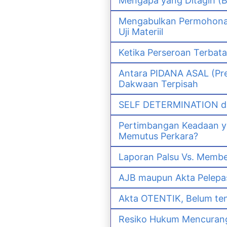
Mengapa yang Ditagih (B
Mengabulkan Permohonan 
Uji Materiil
Ketika Perseroan Terbat
Antara PIDANA ASAL (Pre
Dakwaan Terpisah
SELF DETERMINATION da
Pertimbangan Keadaan 
Memutus Perkara?
Laporan Palsu Vs. Memb
AJB maupun Akta Pelep
Akta OTENTIK, Belum ten
Resiko Hukum Mencurang