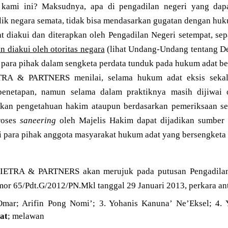
kami ini? Maksudnya, apa di pengadilan negeri yang dapa
ik negara semata, tidak bisa mendasarkan gugatan dengan huk
 diakui dan diterapkan oleh Pengadilan Negeri setempat, se
n diakui oleh otoritas negara
(lihat Undang-Undang tentang D
, para pihak dalam sengketa perdata tunduk pada hukum adat b
A & PARTNERS menilai, selama hukum adat eksis sekali
penetapan, namun selama dalam praktiknya masih dijiwai 
rkan pengetahuan hakim ataupun berdasarkan pemeriksaan s
roses
saneering
oleh Majelis Hakim dapat dijadikan sumber
gi para pihak anggota masyarakat hukum adat yang bersengketa
 SHIETRA & PARTNERS akan merujuk pada putusan Pengadila
mor 65/Pdt.G/2012/PN.Mkl tanggal 29 Januari 2013, perkara an
Omar; Arifin Pong Nomi’; 3. Yohanis Kanuna’ Ne’Eksel; 4. 
at
; melawan