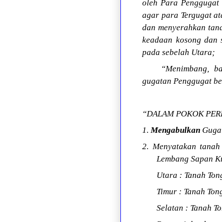
oleh Para Penggugat
agar para Tergugat a
dan menyerahkan tana
keadaan kosong dan s
pada sebelah Utara;
“Menimbang, ba
gugatan Penggugat be
“DALAM POKOK PER
1.
Mengabulkan
Gugat
2. Menyatakan tanah
Lembang Sapan Kua
Utara : Tanah Ton
Timur : Tanah Ton
Selatan : Tanah T