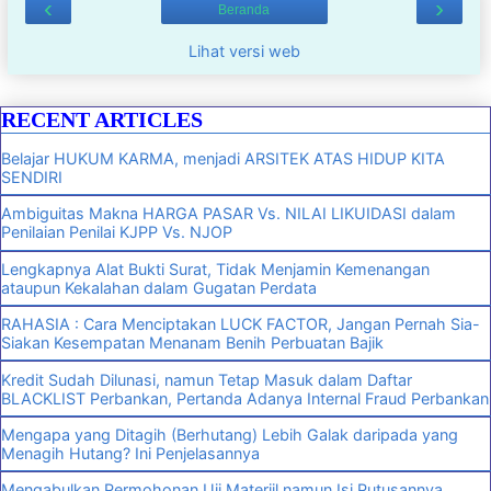
‹
›
Beranda
Lihat versi web
RECENT ARTICLES
Belajar HUKUM KARMA, menjadi ARSITEK ATAS HIDUP KITA
SENDIRI
Ambiguitas Makna HARGA PASAR Vs. NILAI LIKUIDASI dalam
Penilaian Penilai KJPP Vs. NJOP
Lengkapnya Alat Bukti Surat, Tidak Menjamin Kemenangan
ataupun Kekalahan dalam Gugatan Perdata
RAHASIA : Cara Menciptakan LUCK FACTOR, Jangan Pernah Sia-
Siakan Kesempatan Menanam Benih Perbuatan Bajik
Kredit Sudah Dilunasi, namun Tetap Masuk dalam Daftar
BLACKLIST Perbankan, Pertanda Adanya Internal Fraud Perbankan
Mengapa yang Ditagih (Berhutang) Lebih Galak daripada yang
Menagih Hutang? Ini Penjelasannya
Mengabulkan Permohonan Uji Materiil namun Isi Putusannya