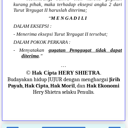
kurang pihak, maka terhadap eksepsi angka 2 dari
Turut Tergugat II haruslah diterima;
“
M E N G A D I L I
DALAM EKSEPSI :
- Menerima eksepsi Turut Tergugat II tersebut;
DALAM POKOK PERKARA :
- Menyatakan
gugatan Penggugat tidak dapat
diterima
.”
…
©
Hak Cipta HERY SHIETRA
.
Budayakan hidup JUJUR dengan menghargai
Jirih
Payah
,
Hak Cipta
,
Hak Moril
, dan
Hak Ekonomi
Hery Shietra selaku Penulis.