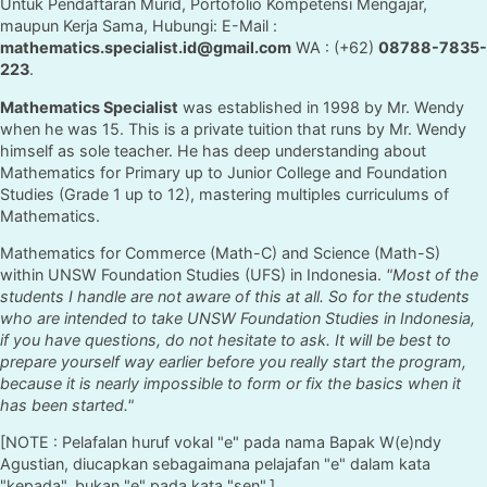
Untuk Pendaftaran Murid, Portofolio Kompetensi Mengajar,
maupun Kerja Sama, Hubungi: E-Mail :
mathematics.specialist.id@gmail.com
WA : (+62)
08788-7835-
223
.
Mathematics Specialist
was established in 1998 by Mr. Wendy
when he was 15. This is a private tuition that runs by Mr. Wendy
himself as sole teacher. He has deep understanding about
Mathematics for Primary up to Junior College and Foundation
Studies (Grade 1 up to 12), mastering multiples curriculums of
Mathematics.
Mathematics for Commerce (Math-C) and Science (Math-S)
within UNSW Foundation Studies (UFS) in Indonesia.
"Most of the
students I handle are not aware of this at all. So for the students
who are intended to take UNSW Foundation Studies in Indonesia,
if you have questions, do not hesitate to ask. It will be best to
prepare yourself way earlier before you really start the program,
because it is nearly impossible to form or fix the basics when it
has been started."
[NOTE : Pelafalan huruf vokal "e" pada nama Bapak W(e)ndy
Agustian, diucapkan sebagaimana pelajafan "e" dalam kata
"kepada", bukan "e" pada kata "sen".]