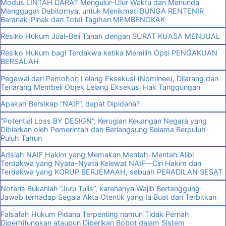
Modus LINTAH DARAT Mengulur-Ulur Waktu dan Menunda
Menggugat Debitornya, untuk Menikmati BUNGA RENTENIR
Beranak-Pinak dan Total Tagihan MEMBENGKAK
Resiko Hukum Jual-Beli Tanah dengan SURAT KUASA MENJUAL
Resiko Hukum bagi Terdakwa ketika Memilih Opsi PENGAKUAN
BERSALAH
Pegawai dari Pemohon Lelang Eksekusi (Nominee), Dilarang dan
Terlarang Membeli Objek Lelang Eksekusi Hak Tanggungan
Apakah Bersikap “NAIF”, dapat Dipidana?
“Potential Loss BY DESIGN”, Kerugian Keuangan Negara yang
Dibiarkan oleh Pemerintah dan Berlangsung Selama Berpuluh-
Puluh Tahun
Adslah NAIF Hakim yang Memakan Mentah-Mentah Alibi
Terdakwa yang Nyata-Nyata Kelewat NAIF—Ciri Hakim dan
Terdakwa yang KORUP BERJEMAAH, sebuah PERADILAN SESAT
Notaris Bukanlah “Juru Tulis”, karenanya Wajib Bertanggung-
Jawab terhadap Segala Akta Otentik yang Ia Buat dan Terbitkan
Falsafah Hukum Pidana Terpenting namun Tidak Pernah
Diperhitungkan ataupun Diberikan Bobot dalam Sistem