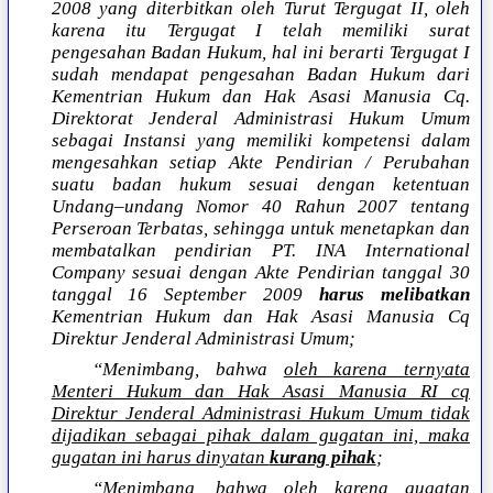
2008 yang diterbitkan oleh Turut Tergugat II, oleh
karena itu Tergugat I telah memiliki surat
pengesahan Badan Hukum, hal ini berarti Tergugat I
sudah mendapat pengesahan Badan Hukum dari
Kementrian Hukum dan Hak Asasi Manusia Cq.
Direktorat Jenderal Administrasi Hukum Umum
sebagai Instansi yang memiliki kompetensi dalam
mengesahkan setiap Akte Pendirian / Perubahan
suatu badan hukum sesuai dengan ketentuan
Undang–undang Nomor 40 Rahun 2007 tentang
Perseroan Terbatas, sehingga untuk menetapkan dan
membatalkan pendirian PT. INA International
Company sesuai dengan Akte Pendirian tanggal 30
tanggal 16 September 2009
harus melibatkan
Kementrian Hukum dan Hak Asasi Manusia Cq
Direktur Jenderal Administrasi Umum;
“Menimbang, bahwa
oleh karena ternyata
Menteri Hukum dan Hak Asasi Manusia RI cq
Direktur Jenderal Administrasi Hukum Umum tidak
dijadikan sebagai pihak dalam gugatan ini, maka
gugatan ini harus dinyatan
kurang pihak
;
“Menimbang, bahwa oleh karena gugatan