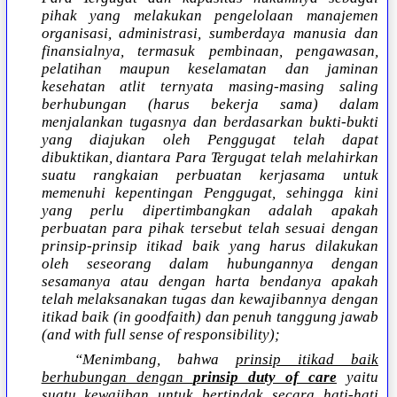
pihak yang melakukan pengelolaan manajemen
organisasi, administrasi, sumberdaya manusia dan
finansialnya, termasuk pembinaan, pengawasan,
pelatihan maupun keselamatan dan jaminan
kesehatan atlit ternyata masing-masing saling
berhubungan (harus bekerja sama) dalam
menjalankan tugasnya dan berdasarkan bukti-bukti
yang diajukan oleh Penggugat telah dapat
dibuktikan, diantara Para Tergugat telah melahirkan
suatu rangkaian perbuatan kerjasama untuk
memenuhi kepentingan Penggugat, sehingga kini
yang perlu dipertimbangkan adalah apakah
perbuatan para pihak tersebut telah sesuai dengan
prinsip-prinsip itikad baik yang harus dilakukan
oleh seseorang dalam hubungannya dengan
sesamanya atau dengan harta bendanya apakah
telah melaksanakan tugas dan kewajibannya dengan
itikad baik (in goodfaith) dan penuh tanggung jawab
(and with full sense of responsibility);
“Menimbang, bahwa
prinsip itikad baik
berhubungan dengan
prinsip duty of care
yaitu
suatu kewajiban untuk bertindak secara hati-hati