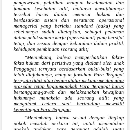
pengawasan, pelatihan maupun keselamatan dan
jaminan kesehatan atlit, tentunya kewajibannya
tersebut harus dinilai menurut hukum dan
berdasarkan sistem dan peraturan operasional
managerial yang berlaku standard (baku) yang
sebelumnya sudah ditetapkan, sebagai pedoman
dalam pelaksanaan kerja (operasional) yang bersifat
tetap, dan sesuai dengan kebutuhan dalam praktik
kehidupan pembinaan seorang atlit;
“Menimbang, bahwa memperhatikan fakta-
fakta hukum dari peristiwa yang dialami oleh anak
Penggugat ternyata berdasarkan bukti-bukti yang
telah diajukannya, maupun jawaban Para Tergugat
ternyata tidak atau belum diatur mekanisme dan atau
prosedur tetap bagaimanakah Para Tergugat harus
bertanggung-jawab dan melaksanakan kewajiban
hukumnya manakala ada seorang atilit yang
mengalami cedera saat bertanding mewakili
kepentingan Para Tergugat
;
“Menimbang, bahwa sesuai dengan lingkup
pokok masalah perkara ini, untuk menentukan
apakah tindakan Para Tergugat adalah suatu