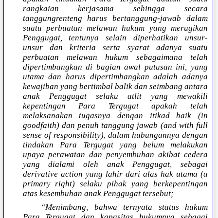
rangkaian kerjasama sehingga secara
tanggungrenteng harus bertanggung-jawab dalam
suatu perbuatan melawan hukum yang merugikan
Penggugat, tentunya selain diperhatikan unsur-
unsur dan kriteria serta syarat adanya suatu
perbuatan melawan hukum sebagaimana telah
dipertimbangkan di bagian awal putusan ini, yang
utama dan harus dipertimbangkan adalah adanya
kewajiban yang bertimbal balik dan seimbang antara
anak Penggugat selaku atlit yang mewakili
kepentingan Para Tergugat apakah telah
melaksanakan tugasnya dengan itikad baik (in
goodfaith) dan penuh tanggung jawab (and with full
sense of responsibility), dalam hubungannya dengan
tindakan Para Tergugat yang belum melakukan
upaya perawatan dan penyembuhan akibat cedera
yang dialami oleh anak Penggugat, sebagai
derivative action yang lahir dari alas hak utama (a
primary right) selaku pihak yang berkepentingan
atas kesembuhan anak Penggugat tersebut;
“Menimbang, bahwa ternyata status hukum
Para Tergugat dan kapasitas hukumnya sebagai