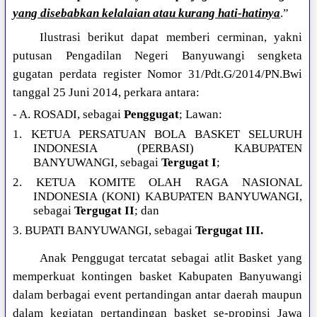
yang disebabkan kelalaian atau kurang hati-hatinya
.”
Ilustrasi berikut dapat memberi cerminan, yakni
putusan Pengadilan Negeri Banyuwangi sengketa
gugatan perdata register Nomor 31/Pdt.G/2014/PN.Bwi
tanggal 25 Juni 2014, perkara antara:
- A. ROSADI, sebagai
Penggugat
; Lawan:
1. KETUA PERSATUAN BOLA BASKET SELURUH
INDONESIA (PERBASI) KABUPATEN
BANYUWANGI, sebagai
Tergugat I
;
2. KETUA KOMITE OLAH RAGA NASIONAL
INDONESIA (KONI) KABUPATEN BANYUWANGI,
sebagai
Tergugat II
; dan
3. BUPATI BANYUWANGI, sebagai
Tergugat III.
Anak Penggugat tercatat sebagai atlit Basket yang
memperkuat kontingen basket Kabupaten Banyuwangi
dalam berbagai event pertandingan antar daerah maupun
dalam kegiatan pertandingan basket se-propinsi Jawa