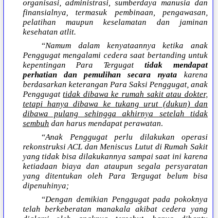
organisasi, administrasi, sumberdaya manusia dan
finansialnya, termasuk pembinaan, pengawasan,
pelatihan maupun keselamatan dan jaminan
kesehatan atlit.
“Namum dalam kenyataannya ketika anak
Penggugat mengalami cedera saat bertanding untuk
kepentingan Para Tergugat
tidak mendapat
perhatian dan pemulihan secara nyata
karena
berdasarkan keterangan Para Saksi Penggugat, anak
Penggugat
tidak dibawa ke rumah sakit atau dokter,
tetapi hanya dibawa ke tukang urut (dukun) dan
dibawa pulang sehingga akhirnya setelah tidak
sembuh
dan harus mendapat perawatan.
“Anak Penggugat perlu dilakukan operasi
rekonstruksi ACL dan Meniscus Lutut di Rumah Sakit
yang tidak bisa dilakukannya sampai saat ini karena
ketiadaan biaya dan ataupun segala persyaratan
yang ditentukan oleh Para Tergugat belum bisa
dipenuhinya;
“Dengan demikian Penggugat pada pokoknya
telah berkeberatan manakala akibat cedera yang