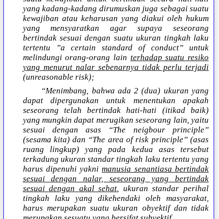
yang kadang-kadang dirumuskan juga sebagai suatu
kewajiban atau keharusan yang diakui oleh hukum
yang mensyaratkan agar supaya seseorang
bertindak sesuai dengan suatu ukuran tingkah laku
tertentu ”a certain standard of conduct” untuk
melindungi orang-orang lain
terhadap suatu resiko
yang menurut nalar sebenarnya tidak perlu terjadi
(unreasonable risk);
“Menimbang, bahwa ada 2 (dua) ukuran yang
dapat dipergunakan untuk menentukan apakah
seseorang telah bertindak hati-hati (itikad baik)
yang mungkin dapat merugikan seseorang lain, yaitu
sesuai dengan asas “The neigbour principle”
(sesama kita) dan “The area of risk principle” (asas
ruang lingkup) yang pada kedua asas tersebut
terkadung ukuran standar tingkah laku tertentu yang
harus dipenuhi yakni
manusia senantiasa bertindak
sesuai dengan nalar, seseorang yang bertindak
sesuai dengan akal sehat
, ukuran standar perihal
tingkah laku yang dikehendaki oleh masyarakat,
harus merupakan suatu ukuran obyektif dan tidak
merupakan sesuatu yang bersifat subyektif.