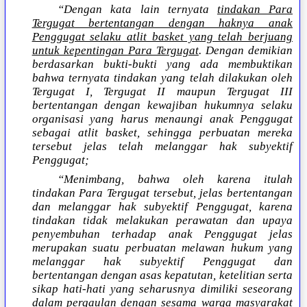
“Dengan kata lain ternyata
tindakan Para
Tergugat bertentangan dengan haknya anak
Penggugat selaku atlit basket yang telah berjuang
untuk kepentingan Para Tergugat
. Dengan demikian
berdasarkan bukti-bukti yang ada membuktikan
bahwa ternyata tindakan yang telah dilakukan oleh
Tergugat I, Tergugat II maupun Tergugat III
bertentangan dengan kewajiban hukumnya selaku
organisasi yang harus menaungi anak Penggugat
sebagai atlit basket, sehingga perbuatan mereka
tersebut jelas telah melanggar hak subyektif
Penggugat;
“Menimbang, bahwa oleh karena itulah
tindakan Para Tergugat tersebut, jelas bertentangan
dan melanggar hak subyektif Penggugat, karena
tindakan tidak melakukan perawatan dan upaya
penyembuhan terhadap anak Penggugat jelas
merupakan suatu perbuatan melawan hukum yang
melanggar hak subyektif Penggugat dan
bertentangan dengan asas kepatutan, ketelitian serta
sikap hati-hati yang seharusnya dimiliki seseorang
dalam pergaulan dengan sesama warga masyarakat