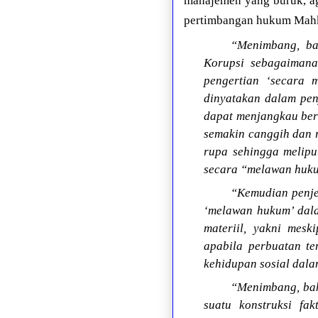
manajemen yang buruk, a
pertimbangan hukum Mahka
“Menimbang, ba
Korupsi sebagaiman
pengertian ‘secara 
dinyatakan dalam pen
dapat menjangkau be
semakin canggih dan 
rupa sehingga melipu
secara “melawan hukum
“Kemudian penje
‘melawan hukum’ dala
materiil, yakni mes
apabila perbuatan te
kehidupan sosial dala
“Menimbang, bahw
suatu konstruksi f