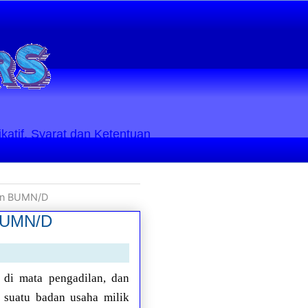
ikatif. Syarat dan Ketentuan
san BUMN/D
 BUMN/D
 di mata pengadilan, dan
 suatu badan usaha milik