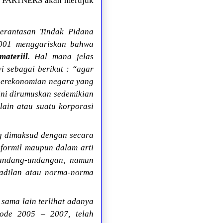
 & PARTNERS akan merujuk
rantasan Tindak Pidana
001 menggariskan bahwa
ateriil
. Hal mana jelas
i sebagai berikut : “agar
perekonomian negara yang
ini dirumuskan sedemikian
lain atau suatu korporasi
ng dimaksud dengan secara
formil maupun dalam arti
erundang-undangan, namun
eadilan atau norma-norma
sama lain terlihat adanya
iode 2005 – 2007, telah