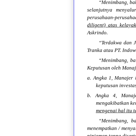
“Menimbang, bah
selanjutnya menyal
perusahaan-perusaha
diligent) atas kelay
Askrindo.
“Terdakwa dan J
Tranka atau PT. Indow
“Menimbang, ba
Keputusan oleh Manaj
a. Angka 1, Manajer 
keputusan investas
b. Angka 4, Manaje
mengakibatkan ke
mengenai hal itu t
“Menimbang, 
menempatkan / menyal
pinjaman tanpa disert