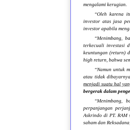
mengalami kerugian.
“Oleh karena it
investor atas jasa p
investor apabila meng
“Menimbang, bah
terkecuali investasi
keuntungan (return) d
high return, bahwa se
“Namun untuk mem
atau tidak dibayarny
menjadi suatu hal yan
bergerak dalam pengel
“Menimbang, ba
perpanjangan perjan
Askrindo di PT. RAM 
saham dan Reksadana