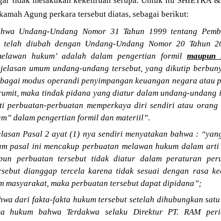
gar tidak melakukan kekeliruan serupa. Untuk itu SHIETRA
mah Agung perkara tersebut diatas, sebagai berikut:
hwa Undang-Undang Nomor 31 Tahun 1999 tentang Pembe
a telah diubah dengan Undang-Undang Nomor 20 Tahun 2
melawan hukum’ adalah dalam pengertian formil
maupun m
jelasan umum undang-undang tersebut, yang dikutip berbuny
rbagai modus operandi penyimpangan keuangan negara atau 
rumit, maka tindak pidana yang diatur dalam undang-undang 
ti perbuatan-perbuatan memperkaya diri sendiri atau orang 
” dalam pengertian formil dan materiil”.
lasan Pasal 2 ayat (1) nya sendiri menyatakan bahwa : “ya
m pasal ini mencakup perbuatan melawan hukum dalam arti 
kipun perbuatan tersebut tidak diatur dalam peraturan p
rsebut dianggap tercela karena tidak sesuai dengan rasa k
m masyarakat, maka perbuatan tersebut dapat dipidana”;
a dari fakta-fakta hukum tersebut setelah dihubungkan satu 
akta hukum bahwa Terdakwa selaku Direktur PT. RAM per