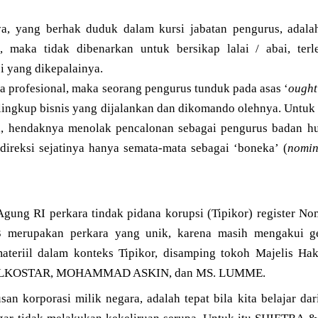
a, yang berhak duduk dalam kursi jabatan pengurus, adalah
l, maka tidak dibenarkan untuk bersikap lalai / abai, ter
i yang dikepalainya.
a profesional, maka seorang pengurus tunduk pada asas ‘
ought
lingkup bisnis yang dijalankan dan dikomando olehnya. Untuk 
l, hendaknya menolak pencalonan sebagai pengurus badan hu
 direksi sejatinya hanya semata-mata sebagai ‘boneka’ (
nomin
ung RI perkara tindak pidana korupsi (Tipikor) register N
3 merupakan perkara yang unik, karena masih mengakui ge
teriil dalam konteks Tipikor, disamping tokoh Majelis 
O ALKOSTAR, MOHAMMAD ASKIN, dan MS. LUMME.
an korporasi milik negara, adalah tepat bila kita belajar da