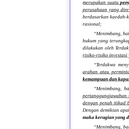
merupakan suatu
pen
perusahaan yang dir
berdasarkan kaedah-k
rasional;
“Menimbang, bah
hukum yang terungkap
dilakukan oleh Terd
risiko-risiko investasi
“Terdakwa meny
arahan atau permint
kemampuan dan kapasi
“Menimbang, b
pertanggungjawaban 
dengan penuh itikad 
Dengan demikian apab
maka kerugian yang d
“Menimbang, bah