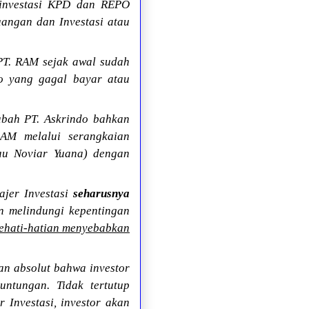
n investasi KPD dan REPO
uangan dan Investasi atau
PT. RAM sejak awal sudah
do yang gagal bayar atau
abah PT. Askrindo bahkan
RAM melalui serangkaian
tau Noviar Yuana) dengan
jer Investasi
seharusnya
n melindungi kepentingan
kehati-hatian menyebabkan
an absolut bahwa investor
ntungan. Tidak tertutup
Investasi, investor akan