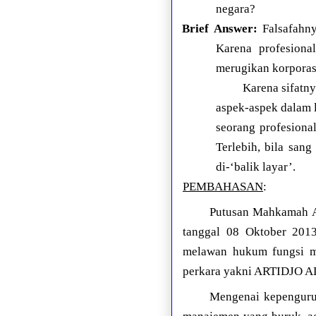
negara?
Brief Answer:
Falsafahny
Karena profesiona
merugikan korporas
Karena sifatny
aspek-aspek dalam 
seorang profesiona
Terlebih, bila sang
di-‘balik layar’.
PEMBAHASAN
:
Putusan Mahkamah Ag
tanggal 08 Oktober 201
melawan hukum fungsi ma
perkara yakni ARTIDJ
Mengenai kepengurus