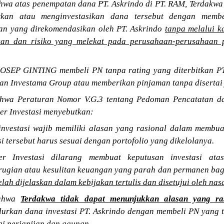
wa atas penempatan dana PT. Askrindo di PT. RAM, Terdak
urkan atau menginvestasikan dana tersebut dengan memb
an yang direkomendasikan oleh PT. Askrindo
tanpa melalui k
akan dan risiko yang melekat pada perusahaan-perusahaan 
OSEP GINTING membeli PN tanpa rating yang diterbitkan PT. 
an Investama Group atau memberikan pinjaman tanpa disertai 
hwa Peraturan Nomor V.G.3 tentang Pedoman Pencatatan d
er Investasi menyebutkan:
investasi wajib memiliki alasan yang rasional dalam membua
i tersebut harus sesuai dengan portofolio yang dikelolanya.
r Investasi dilarang membuat keputusan investasi atas
rugian atau kesulitan keuangan yang parah dan permanen ba
elah dijelaskan dalam kebijakan tertulis dan disetujui oleh n
bahwa
Terdakwa tidak dapat menunjukkan alasan yang ras
urkan dana investasi PT. Askrindo dengan membeli PN yang 
ai perjanjian dan agunan.