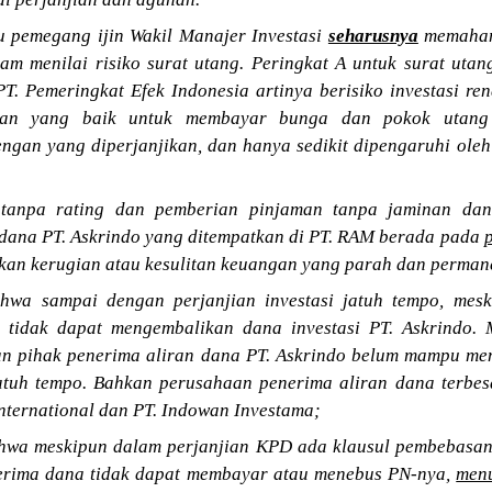
u pemegang ijin Wakil Manajer Investasi
seharusnya
memahami
lam menilai risiko surat utang. Peringkat A untuk surat uta
T. Pemeringkat Efek Indonesia artinya berisiko investasi re
an yang baik untuk membayar bunga dan pokok utang 
dengan yang diperjanjikan, dan hanya sedikit dipengaruhi ol
tanpa rating dan pemberian pinjaman tanpa jaminan da
dana PT. Askrindo yang ditempatkan di PT. RAM berada pada
p
kan kerugian atau kesulitan keuangan yang parah dan permane
wa sampai dengan perjanjian investasi jatuh tempo, mes
M tidak dapat mengembalikan dana investasi PT. Askrindo. 
an pihak penerima aliran dana PT. Askrindo belum mampu m
jatuh tempo. Bahkan perusahaan penerima aliran dana terbes
 International dan PT. Indowan Investama;
wa meskipun dalam perjanjian KPD ada klausul pembebasa
nerima dana tidak dapat membayar atau menebus PN-nya,
menu