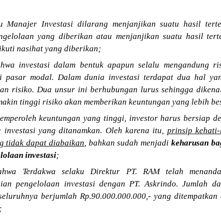
u Manajer Investasi dilarang menjanjikan suatu hasil tert
engelolaan yang diberikan atau menjanjikan suatu hasil ter
ikuti nasihat yang diberikan;
wa investasi dalam bentuk apapun selalu mengandung risik
 di pasar modal. Dalam dunia investasi terdapat dua hal yan
an risiko. Dua unsur ini berhubungan lurus sehingga dikenal
makin tinggi risiko akan memberikan keuntungan yang lebih be
peroleh keuntungan yang tinggi, investor harus bersiap den
a investasi yang ditanamkan. Oleh karena itu,
prinsip kehati
g tidak dapat diabaikan
, bahkan sudah menjadi
keharusan ba
olaan investasi
;
hwa Terdakwa selaku Direktur PT. RAM telah menandat
jian pengelolaan investasi dengan PT. Askrindo. Jumlah d
seluruhnya berjumlah Rp.90.000.000.000,- yang ditempatka
;