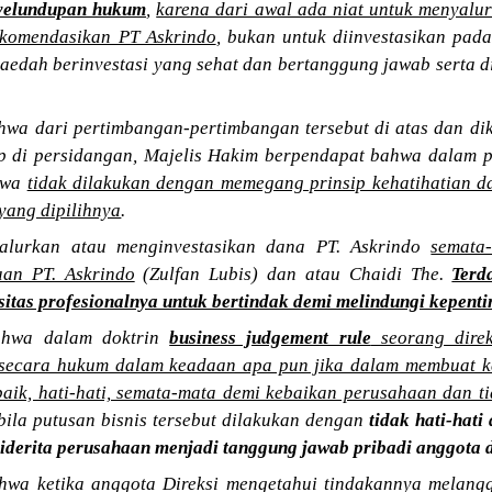
yelundupan hukum
,
karena dari awal ada niat untuk menyalu
ekomendasikan PT Askrindo
, bukan untuk diinvestasikan pada
aedah berinvestasi yang sehat dan bertanggung jawab serta d
wa dari pertimbangan-pertimbangan tersebut di atas dan dik
 di persidangan, Majelis Hakim berpendapat bahwa dalam p
akwa
tidak dilakukan dengan memegang prinsip kehatihatian d
 yang dipilihnya
.
alurkan atau menginvestasikan dana PT. Askrindo
semata
aan PT. Askrindo
(Zulfan Lubis) dan atau Chaidi The.
Terd
tas profesionalnya untuk bertindak demi melindungi kepenti
ahwa dalam doktrin
business judgement rule
seorang direk
secara hukum dalam keadaan apa pun jika dalam membuat ke
baik, hati-hati, semata-mata demi kebaikan perusahaan dan t
ila putusan bisnis tersebut dilakukan dengan
tidak hati-hat
iderita perusahaan menjadi tanggung jawab pribadi anggota d
wa ketika anggota Direksi mengetahui tindakannya melang