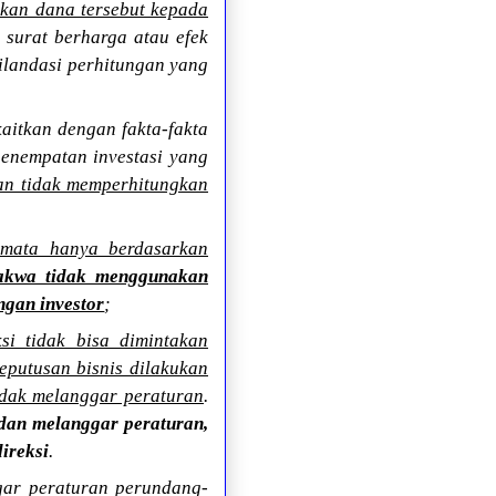
rkan dana tersebut kepada
 surat berharga atau efek
ilandasi perhitungan yang
aitkan dengan fakta-fakta
enempatan investasi yang
an tidak memperhitungkan
-mata hanya berdasarkan
akwa tidak menggunakan
ngan investor
;
si tidak bisa dimintakan
putusan bisnis dilakukan
idak melanggar peraturan
.
i dan melanggar peraturan,
ireksi
.
gar peraturan perundang-