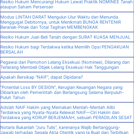
Resiko Hukum Mencurangi Hukum Lewat Praktik NOMINEE Tanah
ataupun Saham Perseroan
Modus LINTAH DARAT Mengulur-Ulur Waktu dan Menunda
Menggugat Debitornya, untuk Menikmati BUNGA RENTENIR
Beranak-Pinak dan Total Tagihan MEMBENGKAK
Resiko Hukum Jual-Beli Tanah dengan SURAT KUASA MENJUAL
Resiko Hukum bagi Terdakwa ketika Memilih Opsi PENGAKUAN
BERSALAH
Pegawai dari Pemohon Lelang Eksekusi (Nominee), Dilarang dan
Terlarang Membeli Objek Lelang Eksekusi Hak Tanggungan
Apakah Bersikap “NAIF”, dapat Dipidana?
“Potential Loss BY DESIGN”, Kerugian Keuangan Negara yang
Dibiarkan oleh Pemerintah dan Berlangsung Selama Berpuluh-
Puluh Tahun
Adslah NAIF Hakim yang Memakan Mentah-Mentah Alibi
Terdakwa yang Nyata-Nyata Kelewat NAIF—Ciri Hakim dan
Terdakwa yang KORUP BERJEMAAH, sebuah PERADILAN SESAT
Notaris Bukanlah “Juru Tulis”, karenanya Wajib Bertanggung-
Jawab terhadap Segala Akta Otentik yang Ia Buat dan Terbitkan