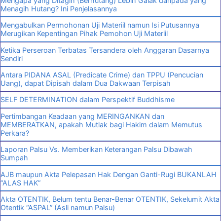
Mengapa yang Ditagih (Berhutang) Lebih Galak daripada yang
Menagih Hutang? Ini Penjelasannya
Mengabulkan Permohonan Uji Materiil namun Isi Putusannya
Merugikan Kepentingan Pihak Pemohon Uji Materiil
Ketika Perseroan Terbatas Tersandera oleh Anggaran Dasarnya
Sendiri
Antara PIDANA ASAL (Predicate Crime) dan TPPU (Pencucian
Uang), dapat Dipisah dalam Dua Dakwaan Terpisah
SELF DETERMINATION dalam Perspektif Buddhisme
Pertimbangan Keadaan yang MERINGANKAN dan
MEMBERATKAN, apakah Mutlak bagi Hakim dalam Memutus
Perkara?
Laporan Palsu Vs. Memberikan Keterangan Palsu Dibawah
Sumpah
AJB maupun Akta Pelepasan Hak Dengan Ganti-Rugi BUKANLAH
“ALAS HAK”
Akta OTENTIK, Belum tentu Benar-Benar OTENTIK, Sekelumit Akta
Otentik “ASPAL” (Asli namun Palsu)