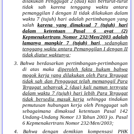
dilakukan Penggugat 2 (dua) kali berturut-turut
tidak sah karena tenggang waktu antara
pemanggilan I dengan II tidak dilakukan dalam
waktu 7 (tujuh) hari adalah pertimbangan yang
salah
karena yang dimaksud 7 (tujuh) hari
dalam ketentuan Pasal 6 ayat (2)
Kepmenakertrans Nomor 232/Men/2003 adalah
lamanya mangkir 7 (tujuh) hari
, sedangkan
tenggang waktu antara Pemanggilan I dengan II
tidak diatur waktunya
;
3. Bahwa berdasarkan pertimbangan-pertimbangan
di atas maka
diperoleh fakta hukum bahwa
mogok kerja yang dilakukan oleh Para Tergugat
tidak sah dan Penggugat telah memanggil Para
Tergugat sebanyak 2 (dua) kali namun ternyata
dalam waktu 7 (tujuh) hari lebih Para Tergugat
tidak bersedia masuk kerja
sehingga tindakan
pemutusan hubungan kerja oleh Penggugat sah
sebagaimana dimaksud ketentuan Pasal 142
Undang-Undang Nomor 13 Tahun 2003 jo. Pasal
6 Kepmenakertrans Nomor 232/Men/2003;
4. Bahwa dengan demikian kompensasi PHK