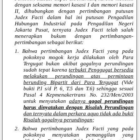
dengan seksama memori kasasi I dan memori kasasi
II, dihubungkan dengan pertimbangan putusan
Judex Facti dalam hal ini putusan Pengadilan
Hubungan Industrial pada Pengadilan Negeri
Jakarta Pusat, ternyata Judex Facti telah salah
menerapkan bukum dengan pertimbangan-
pertimbangan sebagai berikut:
1. Bahwa pertimbangan Judex Facti yang pada
pokoknya mogok kerja dilakukan oleh Para
Tergugat bukan akibat gagalnya perundingan
sudah tepat karena
terbukti Penggugat bersedia
melakukan perundingan atas permintaan
berunding Bipartit dari Para Tergugat
(Vide
bukti P.l s/d P. 6, T.5 dan T.6) sehingga sesuai
Pasal 4 Kepmenakertrans No. 232/Men/2003
untuk menyatakan
adanya
gagal perundingan
harus dinyatakan dengan Risalah Perundingan
dan ternyata dalam perkara aquo tidak ada bukti
Risalah gagalnya perundingan
;
2. Bahwa pertimbangan Judex Facti yang pada
pokoknya menyatakan pemanggilan yang