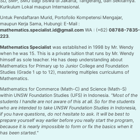
SD, SMP, SMU bagi Siswa di Jakarta, Tangerang, dan Sekitarnya.
Kurikulum Lokal maupun Internasional.
Untuk Pendaftaran Murid, Portofolio Kompetensi Mengajar,
maupun Kerja Sama, Hubungi: E-Mail :
mathematics.specialist.id@gmail.com
WA : (+62)
08788-7835-
223
.
Mathematics Specialist
was established in 1998 by Mr. Wendy
when he was 15. This is a private tuition that runs by Mr. Wendy
himself as sole teacher. He has deep understanding about
Mathematics for Primary up to Junior College and Foundation
Studies (Grade 1 up to 12), mastering multiples curriculums of
Mathematics.
Mathematics for Commerce (Math-C) and Science (Math-S)
within UNSW Foundation Studies (UFS) in Indonesia.
"Most of the
students I handle are not aware of this at all. So for the students
who are intended to take UNSW Foundation Studies in Indonesia,
if you have questions, do not hesitate to ask. It will be best to
prepare yourself way earlier before you really start the program,
because it is nearly impossible to form or fix the basics when it
has been started."