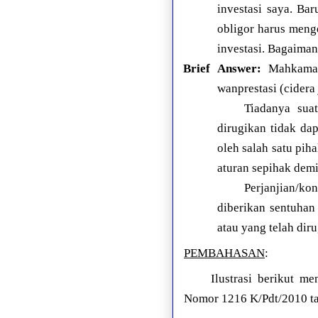
investasi saya. Bar
obligor harus meng
investasi. Bagaiman
Brief Answer:
Mahkamah 
wanprestasi (cidera 
Tiadanya suat
dirugikan tidak da
oleh salah satu pih
aturan sepihak demi
Perjanjian/ko
diberikan sentuha
atau yang telah dir
PEMBAHASAN
:
Ilustrasi berikut m
Nomor 1216 K/Pdt/2010 ta