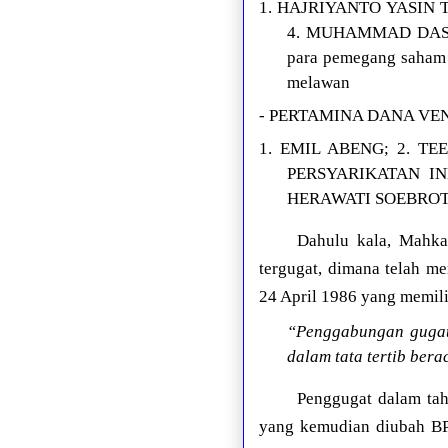
1. HAJRIYANTO YASIN
4. MUHAMMAD DASR
para pemegang saham 
melawan
- PERTAMINA DANA VENT
1. EMIL ABENG; 2. TEE
PERSYARIKATAN IND
HERAWATI SOEBROTO (
Dahulu kala, Mahka
tergugat, dimana telah m
24 April 1986 yang memili
“Penggabungan gugat
dalam tata tertib bera
Penggugat dalam tah
yang kemudian diubah BPI