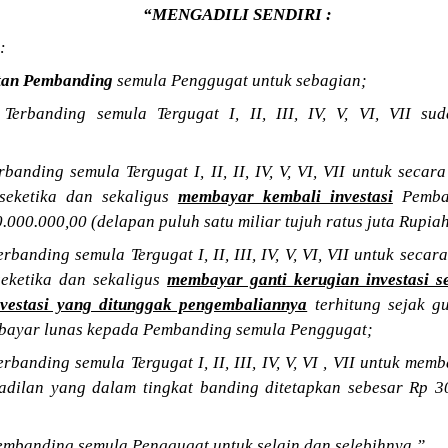
“MENGADILI SENDIRI :
:
tan Pembanding
semula Penggugat untuk sebagian;
Terbanding semula Tergugat I, II, III, IV, V, VI, VII s
anding semula Tergugat I, II, II, IV, V, VI, VII untuk seca
seketika dan sekaligus
membayar kembali investasi
Pemban
.000.000,00 (delapan puluh satu miliar tujuh ratus juta Rupiah
banding semula Tergugat I, II, III, IV, V, VI, VII untuk sec
seketika dan sekaligus
membayar ganti kerugian investasi s
nvestasi yang ditunggak pengembaliannya
terhitung sejak g
ibayar lunas kepada Pembanding semula Penggugat;
banding semula Tergugat I, II, III, IV, V, VI , VII untuk me
adilan yang dalam tingkat banding ditetapkan sebesar Rp 30
embanding semula Penggugat untuk selain dan selebihnya.”