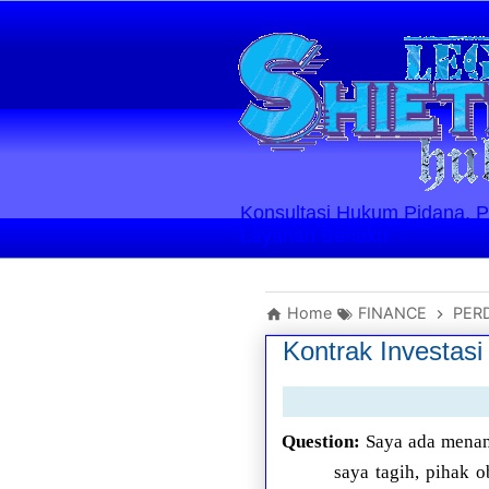
Konsultasi Hukum Pidana, Perd
Layanan Berlaku
Home
FINANCE
PER
Kontrak Investas
Question:
Saya ada menan
saya tagih, pihak 