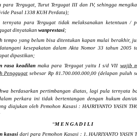
 para Tergugat, Turut Tergugat III dan IV, sehingga mengik
(vide Pasal 1338 KUH Perdata);
 ternyata para Tergugat tidak melaksanakan ketentuan / pe
rgugat dinyatakan
wanprestasi
;
h tempo yang belum bisa ditentukan kapan mulai berakhir, ju
atangani kesepakatan dalam Akta Nomor 33 tahun 2005 te
pat dipastikan;
n rasa keadilan
maka para Tergugat yaitu I s/d VII
wajib 
eh Penggugat
sebesar Rp 81.700.000.000,00 (delapan puluh sat
wa berdasarkan pertimbangan diatas, lagi pula ternyata b
 dalam perkara ini tidak bertentangan dengan hukum dan/
ang diajukan oleh Pemohon Kasasi : HAJRIYANTO YASIN TH
;
“
M E N G A D I L I
n kasasi
dari para Pemohon Kasasi : 1. HAJRIYANTO YASI