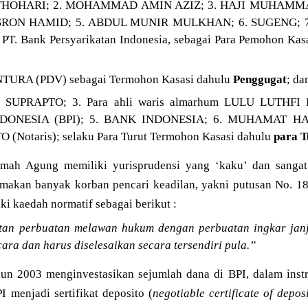
 THOHARI; 2. MOHAMMAD AMIN AZIZ; 3. HAJI MUHA
ON HAMID; 5. ABDUL MUNIR MULKHAN; 6. SUGENG; 7.
PT. Bank Persyarikatan Indonesia, sebagai Para Pemohon Kas
URA (PDV) sebagai Termohon Kasasi dahulu
Penggugat
; da
 SUPRAPTO; 3. Para ahli waris almarhum LULU LUTHFI
ONESIA (BPI); 5. BANK INDONESIA; 6. MUHAMAT HATT
Notaris); selaku Para Turut Termohon Kasasi dahulu
para T
mah Agung memiliki yurisprudensi yang ‘kaku’ dan sangat 
emakan banyak korban pencari keadilan, yakni putusan No. 18
ki kaedah normatif sebagai berikut :
an perbuatan melawan hukum dengan perbuatan ingkar janji
cara dan harus diselesaikan secara tersendiri pula.”
un 2003 menginvestasikan sejumlah dana di BPI, dalam inst
 menjadi sertifikat deposito (
negotiable certificate of depos