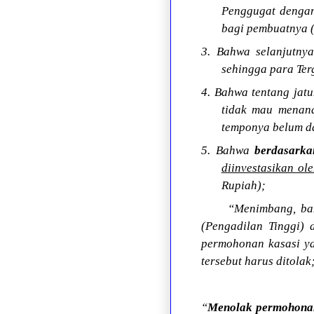
Penggugat dengan
bagi pembuatnya 
3. Bahwa selanjutnya
sehingga para Te
4. Bahwa tentang jatu
tidak mau menand
temponya belum da
5. Bahwa
berdasarka
diinvestasikan ol
Rupiah);
“Menimbang, bah
(Pengadilan Tinggi)
permohonan kasasi y
tersebut harus ditolak
“
Menolak permohona