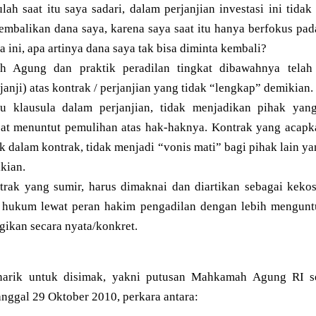
ulah saat itu saya sadari, dalam perjanjian investasi ini tid
embalikan dana saya, karena saya saat itu hanya berfokus pad
a ini, apa artinya dana saya tak bisa diminta kembali?
Agung dan praktik peradilan tingkat dibawahnya telah m
janji) atas kontrak / perjanjian yang tidak “lengkap” demikian.
u klausula dalam perjanjian, tidak menjadikan pihak yang
pat menuntut pemulihan atas hak-haknya. Kontrak yang acapka
ak dalam kontrak, tidak menjadi “vonis mati” bagi pihak lain y
kian.
ntrak yang sumir, harus dimaknai dan diartikan sebagai ke
n hukum lewat peran hakim pengadilan dengan lebih mengun
ugikan secara nyata/konkret.
enarik untuk disimak, yakni putusan Mahkamah Agung RI sen
nggal 29 Oktober 2010, perkara antara: