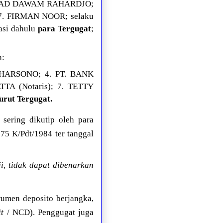
MMAD DAWAM RAHARDJO;
 FIRMAN NOOR; selaku
asi dahulu
para Tergugat
;
n:
 HARSONO; 4. PT. BANK
A (Notaris); 7. TETTY
urut Tergugat.
sering dikutip oleh para
75 K/Pdt/1984 ter tanggal
, tidak dapat dibenarkan
rumen deposito berjangka,
it
/ NCD). Penggugat juga