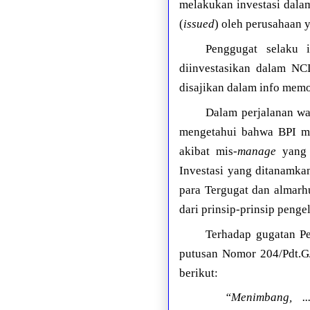
melakukan investasi dala
(
issued
) oleh perusahaan
Penggugat selaku 
diinvestasikan dalam NC
disajikan dalam info me
Dalam perjalanan wa
mengetahui bahwa BPI men
akibat mis-
manage
yang 
Investasi yang ditanamka
para Tergugat dan alma
dari prinsip-prinsip peng
Terhadap gugatan Pe
putusan Nomor 204/Pdt.G/
berikut:
“Menimbang, 