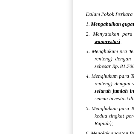
Dalam Pokok Perkara 
1.
Mengabulkan guga
2. Menyatakan para 
wanprestasi
;
3. Menghukum pra Terb
renteng) dengan 
sebesar Rp. 81.700
4. Menghukum para Ter
renteng) dengan 
seluruh jumlah i
semua investasi d
5. Menghukum para Ter
kedua tingkat per
Rupiah);
6. Menolak gugatan P