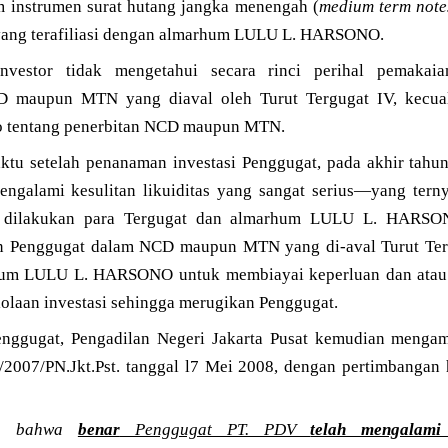
m instrumen surat hutang jangka menengah (
medium term note
 yang terafiliasi dengan almarhum LULU L. HARSONO.
investor tidak mengetahui secara rinci perihal pemaka
D maupun MTN yang diaval oleh Turut Tergugat IV, kecual
mo tentang penerbitan NCD maupun MTN.
ktu setelah penanaman investasi Penggugat, pada akhir tahu
galami kesulitan likuiditas yang sangat serius—yang terny
dilakukan para Tergugat dan almarhum LULU L. HARSO
n Penggugat dalam NCD maupun MTN yang di-aval Turut Tergu
rhum LULU L. HARSONO untuk membiayai keperluan dan atau
elolaan investasi sehingga merugikan Penggugat.
nggugat, Pengadilan Negeri Jakarta Pusat kemudian mengam
2007/PN.Jkt.Pst. tanggal l7 Mei 2008, dengan pertimbangan
... bahwa
benar
Penggugat PT. PDV
telah mengalami