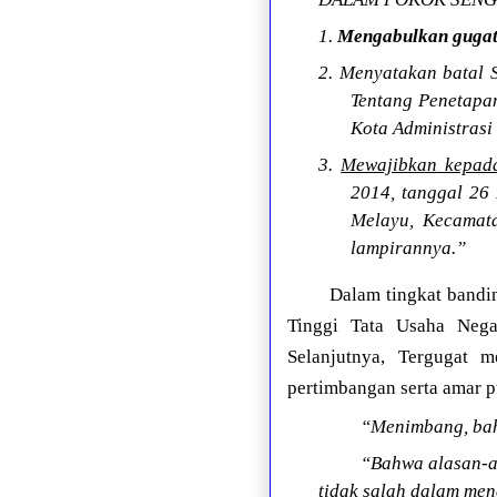
1.
Mengabulkan gugat
2. Menyatakan batal 
Tentang Penetapa
Kota Administrasi
3.
Mewajibkan kepada
2014, tanggal 26
Melayu, Kecamata
lampirannya.”
Dalam tingkat bandi
Tinggi Tata Usaha Nega
Selanjutnya, Tergugat
pertimbangan serta amar p
“Menimbang, bah
“Bahwa alasan-al
tidak salah dalam me