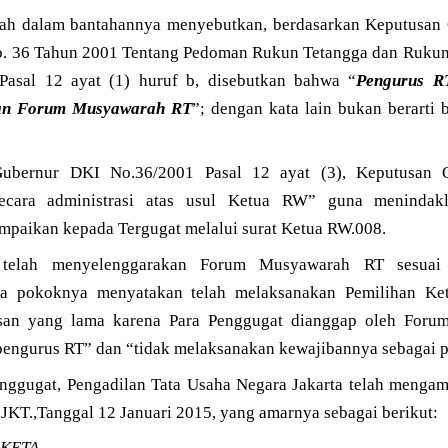
ah dalam bantahannya menyebutkan, berdasarkan Keputusan 
o. 36 Tahun 2001 Tentang Pedoman Rukun Tetangga dan Rukun
 Pasal 12 ayat (1) huruf b, disebutkan bahwa “
Pengurus R
san Forum Musyawarah RT
”; dengan kata lain bukan berarti 
Gubernur DKI No.36/2001 Pasal 12 ayat (3), Keputusan 
ecara administrasi atas usul Ketua RW” guna menindak
paikan kepada Tergugat melalui surat Ketua RW.008.
telah menyelenggarakan Forum Musyawarah RT sesuai 
a pokoknya menyatakan telah melaksanakan Pemilihan Ke
san yang lama karena Para Penggugat dianggap oleh Forum
pengurus RT” dan “tidak melaksanakan kewajibannya sebagai 
nggugat, Pengadilan Tata Usaha Negara Jakarta telah mengamb
T.,Tanggal 12 Januari 2015, yang amarnya sebagai berikut:
KETA