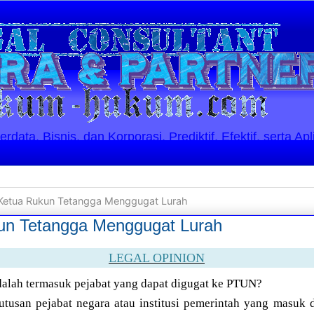
ata, Bisnis, dan Korporasi. Prediktif, Efektif, serta Apl
 Ketua Rukun Tetangga Menggugat Lurah
un Tetangga Menggugat Lurah
LEGAL OPINION
dalah termasuk pejabat yang dapat digugat ke PTUN?
tusan pejabat negara atau institusi pemerintah yang masuk 