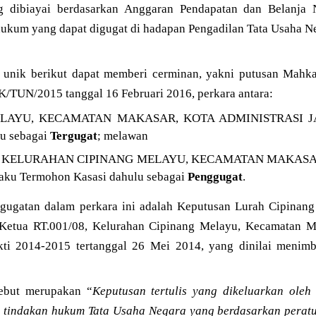
g dibiayai berdasarkan Anggaran Pendapatan dan Belanja 
ukum yang dapat digugat di hadapan Pengadilan Tata Usaha N
p unik berikut dapat memberi cerminan, yakni putusan Mahk
 K/TUN/2015 tanggal 16 Februari 2016, perkara antara:
LAYU, KECAMATAN MAKASAR, KOTA ADMINISTRASI JA
u sebagai
Tergugat
; melawan
08, KELURAHAN CIPINANG MELAYU, KECAMATAN MAKASA
ku Termohon Kasasi dahulu sebagai
Penggugat
.
 gugatan dalam perkara ini adalah Keputusan Lurah Cipina
Ketua RT.001/08, Kelurahan Cipinang Melayu, Kecamatan Ma
kti 2014-2015 tertanggal 26 Mei 2014, yang dinilai menim
sebut merupakan “
Keputusan tertulis yang dikeluarkan oleh
i tindakan hukum Tata Usaha Negara yang berdasarkan pera