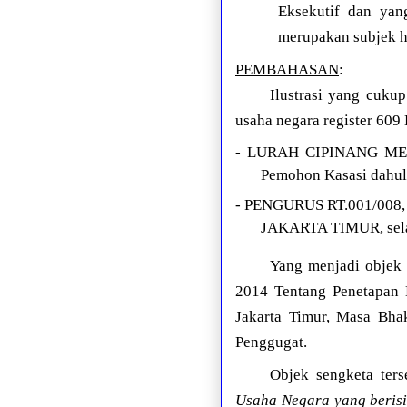
Eksekutif dan yan
merupakan subjek h
PEMBAHASAN
:
Ilustrasi yang cuku
usaha negara register 609
- LURAH CIPINANG ME
Pemohon Kasasi dahul
- PENGURUS RT.001/0
JAKARTA TIMUR, sela
Yang menjadi objek
2014 Tentang Penetapan 
Jakarta Timur, Masa Bha
Penggugat.
Objek sengketa ter
Usaha Negara yang beris