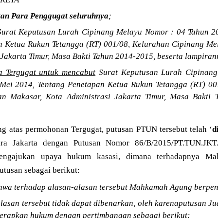
an Para Penggugat seluruhnya
;
Surat Keputusan Lurah Cipinang Melayu Nomor : 04 Tahun 20
n Ketua Rukun Tetangga (RT) 001/08, Kelurahan Cipinang Me
 Jakarta Timur, Masa Bakti Tahun 2014-2015, beserta lampiran
 Tergugat untuk mencabut
Surat Keputusan Lurah Cipinan
 Mei 2014, Tentang Penetapan Ketua Rukun Tetangga (RT) 00
n Makasar, Kota Administrasi Jakarta Timur, Masa Bakti 
ng atas permohonan Tergugat, putusan PTUN tersebut telah ‘
d
ra Jakarta dengan Putusan Nomor 86/B/2015/PT.TUN.JKT
 mengajukan upaya hukum kasasi, dimana terhadapnya 
utusan sebagai berikut:
wa terhadap alasan-alasan tersebut Mahkamah Agung berpen
asan tersebut tidak dapat dibenarkan, oleh karenaputusan Ju
nerapkan hukum dengan pertimbangan sebagai berikut: