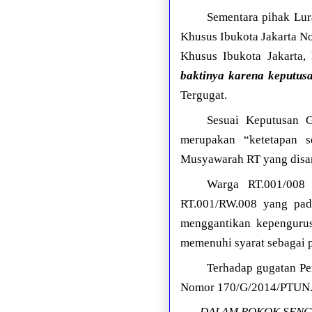
Sementara pihak Lur
Khusus Ibukota Jakarta N
Khusus Ibukota Jakarta,
baktinya karena keputu
Tergugat.
Sesuai Keputusan 
merupakan “ketetapan s
Musyawarah RT yang disam
Warga RT.001/008 
RT.001/RW.008 yang pad
menggantikan kepenguru
memenuhi syarat sebagai 
Terhadap gugatan Pe
Nomor 170/G/2014/PTUN.JK
DALAM POKOK SENG