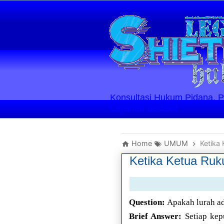
Konsultasi Hukum Pidana, Perd
Layanan Berlaku
Home
UMUM
Ketika
Ketika Ketua Ruk
Question:
Apakah lurah a
Brief Answer:
Setiap kepu