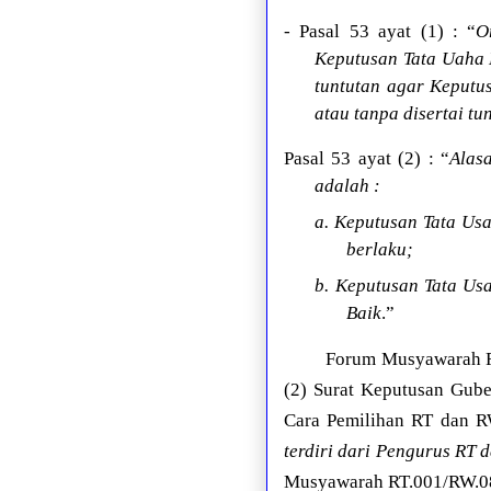
- Pasal 53 ayat (1) : “
O
Keputusan Tata Uaha 
tuntutan agar Keputu
atau tanpa disertai tu
Pasal 53 ayat (2) : “
Alas
adalah :
a. Keputusan Tata Us
berlaku;
b. Keputusan Tata Us
Baik
.”
Forum Musyawarah RT
(2) Surat Keputusan Gub
Cara Pemilihan RT dan R
terdiri dari Pengurus RT
Musyawarah RT.001/RW.08