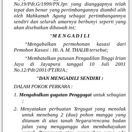
No.19/Pdt.G/1999/PN.Jpr. yang dianggapnya telah
tepat dan benar yang pertimbangannya diambil alih
oleh Mahkamah Agung sebagai pertimbangannya
sendiri dan seluruh amarnya berbunyi seperti yang
akan disebutkan dibawah ini;
“
M E N G A D I L I
“Mengabulkan permohonan kasasi dari
Pemohon Kasasi : Hi. A. M. THALIB tersebut;
“Membatalkan putusan Pengadilan Tinggi Irian
Jaya di Jayapura tanggal 10 Juli 2001
No.12/Pdt/2001/PT.IRJA.;
“
DAN MENGADILI SENDIRI :
DALAM POKOK PERKARA :
1.
Mengabulkan gugatan Penggugat
untuk sebagian
;
2. Menyatakan perbuatan Tergugat yang menolak
untuk menebang 2 (dua) pohon mangga yang
ditanam di atas tanah Negara/rencana badan
jalan yang mengganggu dan membahayakan