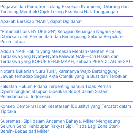
Pegawai dari Pemohon Lelang Eksekusi (Nominee), Dilarang dan
Terlarang Membeli Objek Lelang Eksekusi Hak Tanggungan
Apakah Bersikap “NAIF”, dapat Dipidana?
“Potential Loss BY DESIGN”, Kerugian Keuangan Negara yang
Dibiarkan oleh Pemerintah dan Berlangsung Selama Berpuluh-
Puluh Tahun
Adslah NAIF Hakim yang Memakan Mentah-Mentah Alibi
Terdakwa yang Nyata-Nyata Kelewat NAIF—Ciri Hakim dan
Terdakwa yang KORUP BERJEMAAH, sebuah PERADILAN SESAT
Notaris Bukanlah “Juru Tulis”, karenanya Wajib Bertanggung-
Jawab terhadap Segala Akta Otentik yang Ia Buat dan Terbitkan
Falsafah Hukum Pidana Terpenting namun Tidak Pernah
Diperhitungkan ataupun Diberikan Bobot dalam Sistem
Pemidanaan dI Indonesia
Konsep Demokrasi dan Kesetaraan (Equality) yang Tercatat dalam
Tipitaka
Supremasi-Sipil dalam Ancaman Bahaya, Militer Mengepung
Seluruh Sendi Kehidupan Rakyat Sipil. Tiada Lagi Zona Steril-
Bersih-Bebas dari Militer