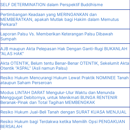
SELF DETERMINATION dalam Perspektif Buddhisme
Pertimbangan Keadaan yang MERINGANKAN dan
MEMBERATKAN, apakah Mutlak bagi Hakim dalam Memutus
Perkara?
Laporan Palsu Vs. Memberikan Keterangan Palsu Dibawah
Sumpah
AJB maupun Akta Pelepasan Hak Dengan Ganti-Rugi BUKANLAH
“ALAS HAK”
Akta OTENTIK, Belum tentu Benar-Benar OTENTIK, Sekelumit Akta
Otentik “ASPAL” (Asli namun Palsu)
Resiko Hukum Mencurangi Hukum Lewat Praktik NOMINEE Tanah
ataupun Saham Perseroan
Modus LINTAH DARAT Mengulur-Ulur Waktu dan Menunda
Menggugat Debitornya, untuk Menikmati BUNGA RENTENIR
Beranak-Pinak dan Total Tagihan MEMBENGKAK
Resiko Hukum Jual-Beli Tanah dengan SURAT KUASA MENJUAL
Resiko Hukum bagi Terdakwa ketika Memilih Opsi PENGAKUAN
BERSALAH