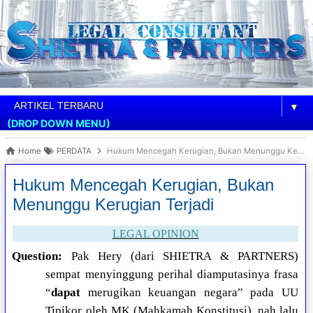
▼
(DROP DOWN MENU)
Home
PERDATA
Hukum Mencegah Kerugian, Bukan Menunggu Kerugian Terjadi
Hukum Mencegah Kerugian, Bukan
Menunggu Kerugian Terjadi
LEGAL OPINION
Question:
Pak Hery (dari SHIETRA & PARTNERS)
sempat menyinggung perihal diamputasinya frasa
“
dapat
merugikan keuangan negara” pada UU
Tipikor oleh MK (Mahkamah Konstitusi), nah lalu