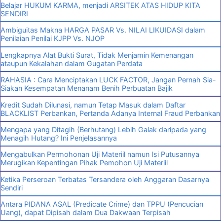
Belajar HUKUM KARMA, menjadi ARSITEK ATAS HIDUP KITA
SENDIRI
Ambiguitas Makna HARGA PASAR Vs. NILAI LIKUIDASI dalam
Penilaian Penilai KJPP Vs. NJOP
Lengkapnya Alat Bukti Surat, Tidak Menjamin Kemenangan
ataupun Kekalahan dalam Gugatan Perdata
RAHASIA : Cara Menciptakan LUCK FACTOR, Jangan Pernah Sia-
Siakan Kesempatan Menanam Benih Perbuatan Bajik
Kredit Sudah Dilunasi, namun Tetap Masuk dalam Daftar
BLACKLIST Perbankan, Pertanda Adanya Internal Fraud Perbankan
Mengapa yang Ditagih (Berhutang) Lebih Galak daripada yang
Menagih Hutang? Ini Penjelasannya
Mengabulkan Permohonan Uji Materiil namun Isi Putusannya
Merugikan Kepentingan Pihak Pemohon Uji Materiil
Ketika Perseroan Terbatas Tersandera oleh Anggaran Dasarnya
Sendiri
Antara PIDANA ASAL (Predicate Crime) dan TPPU (Pencucian
Uang), dapat Dipisah dalam Dua Dakwaan Terpisah