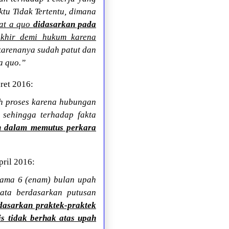
tu Tidak Tertentu, dimana
gat a quo
didasarkan pada
khir demi hukum karena
 karenanya sudah patut dan
a quo.”
ret 2016:
h proses karena hubungan
sehingga terhadap fakta
an dalam memutus perkara
ril 2016:
ama 6 (enam) bulan upah
ata berdasarkan putusan
dasarkan praktek-praktek
s tidak berhak atas upah