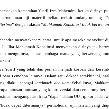
 merasakan kemarahan Yusril Izra Mahendra, ketika dirinya p
permohonan uji materiil beliau terkait undang-undang “
iterima
” dengan alasan “
Mahkamah Konstitusi tidak berwena
Mahendra menyatakan: “Lantas, untuk apa mereka menyebut di
n
?” Jika Mahkamah Konstitusi menyatakan dirinya tak berw
pun mengujinya, lantas lembaga mana yang berwenang unt
rikan?
ya Yusril yang telah dan pernah menjadi korban dari kesemb
mi para Pemohon lainnya. Dalam satu dekade terakhir ini, 
ang diakui sebagai
landmark decision
. Sebaliknya, Mahkama
rupa putusan-putusan yang kontroversial dan cenderung berpi
itusi mengamputasi frasa “dapat” dalam UU Tipikor pada awa
tidak dapat diterimanya” permohonan uji materiil yang diaju