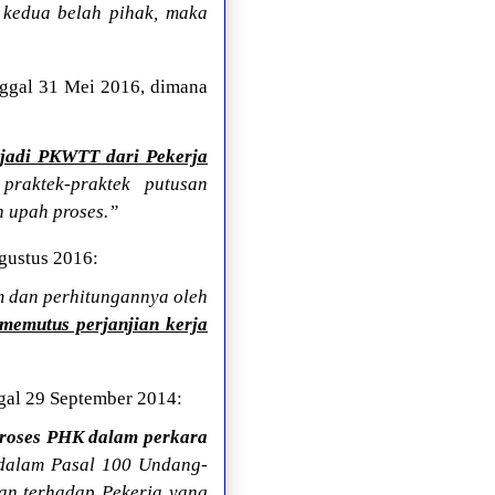
 kedua belah pihak, maka
ggal 31 Mei 2016, dimana
njadi PKWTT dari Pekerja
praktek-praktek putusan
n upah proses.”
gustus 2016:
m dan perhitungannya oleh
memutus perjanjian kerja
gal 29 September 2014:
proses PHK dalam perkara
dalam Pasal 100 Undang-
an terhadap Pekerja yang