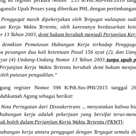
g RI register perkara Nomor 255 K/Pdt.Sus-PHI/2016 tan
nulir Upah Proses yang diberikan PHI, dengan pertimbanga
 Penggugat masih dipekerjakan oleh Tergugat walaupun sud
ian Kerja Waktu Tertentu, oleh karenanya berdasarkan ket
 13 Tahun 2003,
demi hukum berubah menjadi Perjanjian Kerj
demikian Pemutusan Hubungan Kerja terhadap Penggugat
a pesangon dua kali ketentuan Pasal 156 ayat (2), dan Uan
 ayat (4) Undang-Undang Nomor 13 Tahun 2003
tanpa upah p
Perjanjian Kerja Waktu Tertentu berubah demi hukum menjad
 oleh putusan pengadilan.”
ung register Nomor 598 K/Pdt.Sus-PHI/2015 tanggal 2
Mahkamah Agung sebagai berikut:
Nota Peringatan dari Disnakertrans ... menyatakan bahwa bi
 hubungan kerja adalah pekerjaan yang bersifat terus-men
dak boleh dalam Perjanjian Kerja Waktu Tertentu (PKWT)
;
ubungan kerja antara penggugat dengan Tergugat semula di