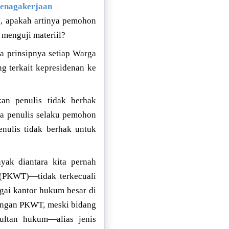
tenagakerjaan
n, apakah artinya pemohon
 menguji materiil?
a prinsipnya setiap Warga
g terkait kepresidenan ke
n penulis tidak berhak
a penulis selaku pemohon
enulis tidak berhak untuk
yak diantara kita pernah
u (PKWT)—tidak terkecuali
gai kantor hukum besar di
ungan PKWT, meski bidang
ultan hukum—alias jenis