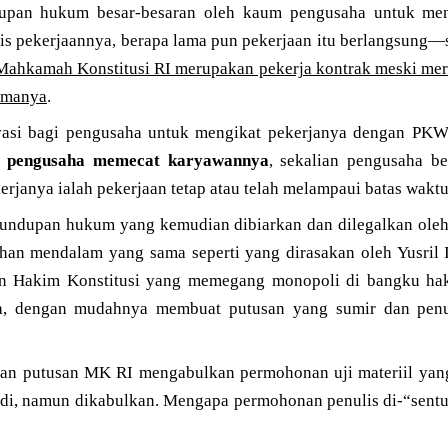
upan hukum besar-besaran oleh kaum pengusaha untuk men
s pekerjaannya, berapa lama pun pekerjaan itu berlangsung—
Mahkamah Konstitusi RI merupakan pekerja kontrak meski me
lamanya
.
vasi bagi pengusaha untuk mengikat pekerjanya dengan PKW
at pengusaha memecat karyawannya
, sekalian pengusaha b
erjanya ialah pekerjaan tetap atau telah melampaui batas waktu 
elundupan hukum yang kemudian dibiarkan dan dilegalkan ole
han mendalam yang sama seperti yang dirasakan oleh Yusril
lan Hakim Konstitusi yang memegang monopoli di bangku h
a, dengan mudahnya membuat putusan yang sumir dan penu
asan putusan MK RI mengabulkan permohonan uji materiil yan
adi, namun dikabulkan. Mengapa permohonan penulis di-“sentuh