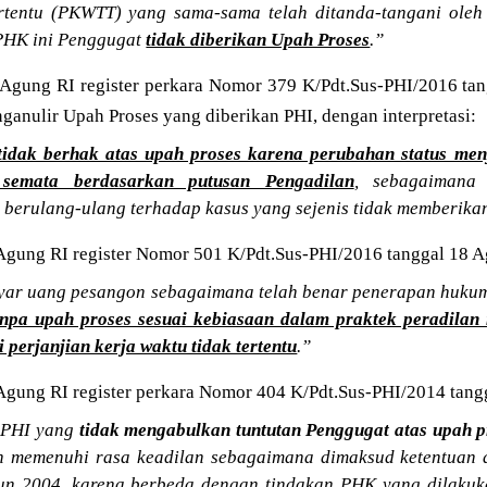
rtentu (PKWTT) yang sama-sama telah ditanda-tangani oleh
 PHK ini Penggugat
tidak diberikan Upah Proses
.”
gung RI register perkara Nomor 379 K/Pdt.Sus-PHI/2016 tan
nulir Upah Proses yang diberikan PHI, dengan interpretasi:
tidak berhak atas upah proses karena perubahan status me
semata berdasarkan putusan Pengadilan
, sebagaimana 
 berulang-ulang terhadap kasus yang sejenis tidak memberika
ung RI register Nomor 501 K/Pdt.Sus-PHI/2016 tanggal 18 A
ayar uang pesangon sebagaimana telah benar penerapan huku
anpa upah proses sesuai kebiasaan dalam praktek peradilan 
 perjanjian kerja waktu tidak tertentu
.”
ung RI register perkara Nomor 404 K/Pdt.Sus-PHI/2014 tang
 PHI yang
tidak mengabulkan tuntutan Penggugat atas upah 
 memenuhi rasa keadilan sebagaimana dimaksud ketentuan 
n 2004, karena berbeda dengan tindakan PHK yang dilakuk