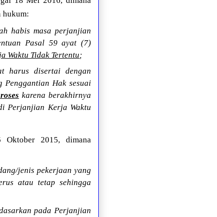
ggal 18 Mei 2016, dimana
n hukum:
ah habis masa perjanjian
entuan Pasal 59 ayat (7)
a Waktu Tidak Tertentu
;
 harus disertai dengan
g Penggantian Hak sesuai
roses
karena berakhirnya
i Perjanjian Kerja Waktu
6 Oktober 2015, dimana
dang/jenis pekerjaan yang
erus atau tetap sehingga
dasarkan pada Perjanjian