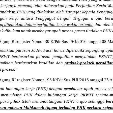
 kerjanya memang telah didasarkan pada Perjanjian Kerja Wak
tindakan PHK yang dilakukan oleh Tergugat kepada Penggu
an kerja antara Penggugat dengan Tergugat a quo bera
g ditentukan dalam perjanjian kerja waktu tertentu
, dan oleh
idak dihukum untuk membayar upah proses pasca tindakan PHK 
ung RI register Nomor 39 K/Pdt.Sus-PHI/2016 tanggal 08 Ma
mikian putusan Judex Facti harus diperbaiki sepanjang upa
PKWT berdasarkan putusan pengadilan menyatakan PKWTT, 
mikian berdasarkan keadilan dan
praktek-praktek peradil
h proses
.”
ung RI register Nomor 196 K/Pdt.Sus-PHI/2016 tanggal 25 Ap
an hubungan kerja (PHK) dengan membayar upah proses sel
an, menimbang PHK dalam hubungan kerja PKWTT semata-m
a para pihak telah menandatangani PKWT a quo sehingga
ber
usan-putusan Mahkamah Agung terhadap PHK perkara sejeni