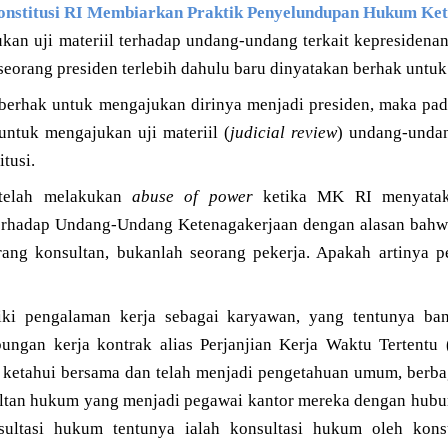
stitusi RI Membiarkan Praktik Penyelundupan Hukum Ke
kan uji materiil terhadap undang-undang terkait kepresidena
 seorang presiden terlebih dahulu baru dinyatakan berhak untuk
 berhak untuk mengajukan dirinya menjadi presiden, maka pad
untuk mengajukan uji materiil (
judicial review
) undang-undan
tusi.
telah melakukan
abuse of power
ketika MK RI menyataka
terhadap Undang-Undang Ketenagakerjaan dengan alasan bahw
orang konsultan, bukanlah seorang pekerja. Apakah artinya p
iki pengalaman kerja sebagai karyawan, yang tentunya ban
bungan kerja kontrak alias Perjanjian Kerja Waktu Tertent
a ketahui bersama dan telah menjadi pengetahuan umum, berba
ultan hukum yang menjadi pegawai kantor mereka dengan hub
sultasi hukum tentunya ialah konsultasi hukum oleh kons