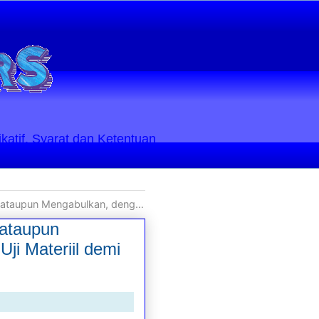
ikatif. Syarat dan Ketentuan
 Materiil demi Mengejar Kuantitas Putusan, Bukan Kualitas
 ataupun
i Materiil demi