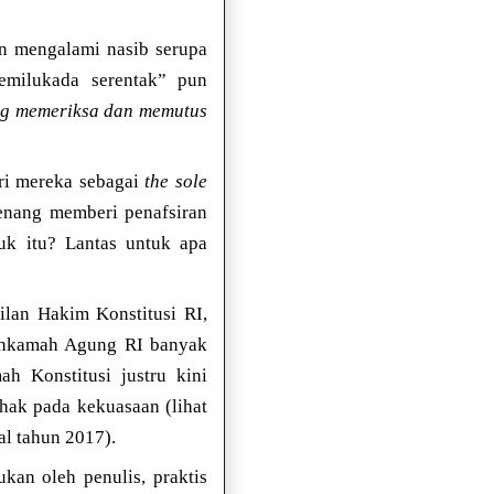
un mengalami nasib serupa
Pemilukada serentak” pun
ng memeriksa dan memutus
ri mereka sebagai
the sole
enang memberi penafsiran
uk itu? Lantas untuk apa
ilan Hakim Konstitusi RI,
Mahkamah Agung RI banyak
h Konstitusi justru kini
hak pada kekuasaan (lihat
l tahun 2017).
kan oleh penulis, praktis