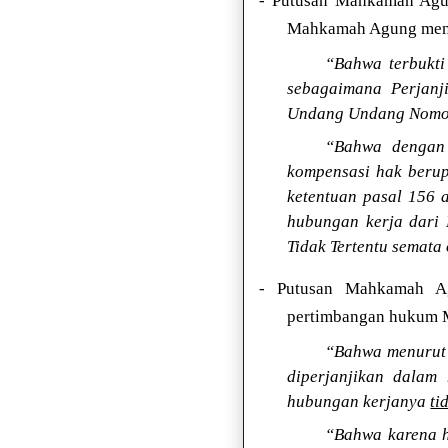
- Putusan Mahkamah Agun
Mahkamah Agung menga
“Bahwa terbukti
sebagaimana Perjanj
Undang Undang Nomor
“Bahwa dengan 
kompensasi hak berup
ketentuan pasal 156
hubungan kerja dari 
Tidak Tertentu semata
- Putusan Mahkamah Ag
pertimbangan hukum 
“Bahwa menurut 
diperjanjikan dalam
hubungan kerjanya
ti
“Bahwa karena h