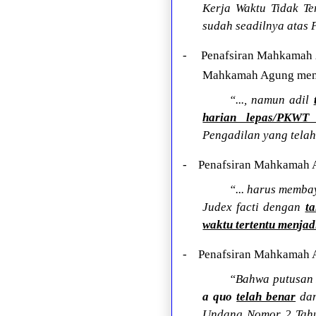
Kerja Waktu Tidak Te
sudah seadilnya atas
- Penafsiran Mahkamah A
Mahkamah Agung menga
“..., namun adil
harian lepas/PKWT 
Pengadilan yang telah
- Penafsiran Mahkamah Ag
“... harus memb
Judex facti dengan
t
waktu tertentu menjadi
- Penafsiran Mahkamah Ag
“Bahwa putusan
a quo
telah benar
dan
Undang Nomor 2 Tahu