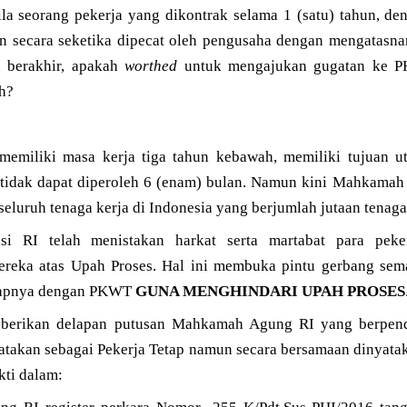
a seorang pekerja yang dikontrak selama 1 (satu) tahun, den
n secara seketika dipecat oleh pengusaha dengan mengatasn
 berakhir, apakah
worthed
untuk mengajukan gugatan ke P
ah?
memiliki masa kerja tiga tahun kebawah, memiliki tujuan u
 tidak dapat diperoleh 6 (enam) bulan. Namun kini Mahkamah
 seluruh tenaga kerja di Indonesia yang berjumlah jutaan tenag
si RI telah menistakan harkat serta martabat para pek
reka atas Upah Proses. Hal ini membuka pintu gerbang se
etapnya dengan PKWT
GUNA MENGHINDARI UPAH PROSES
s berikan delapan putusan Mahkamah Agung RI yang berpe
takan sebagai Pekerja Tetap namun secara bersamaan dinyatak
kti dalam: