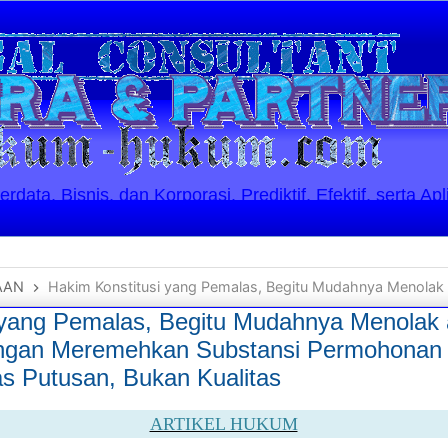
ata, Bisnis, dan Korporasi. Prediktif, Efektif, serta Apl
AAN
Hakim Konstitusi yang Pemalas, Begitu Mudahnya Menolak ataupun Mengabulkan, dengan Meremehkan Substansi Permohonan Uji
 yang Pemalas, Begitu Mudahnya Menolak
gan Meremehkan Substansi Permohonan Uj
as Putusan, Bukan Kualitas
ARTIKEL HUKUM