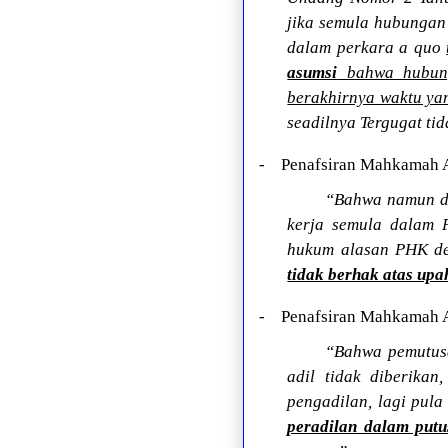
jika semula hubungan
dalam perkara a quo
asumsi
bahwa hubung
berakhirnya waktu yan
seadilnya Tergugat t
- Penafsiran Mahkamah Ag
“Bahwa namun de
kerja semula dalam 
hukum alasan PHK de
tidak berhak atas upa
- Penafsiran Mahkamah Ag
“Bahwa pemutus
adil tidak diberik
pengadilan, lagi pul
peradilan dalam put