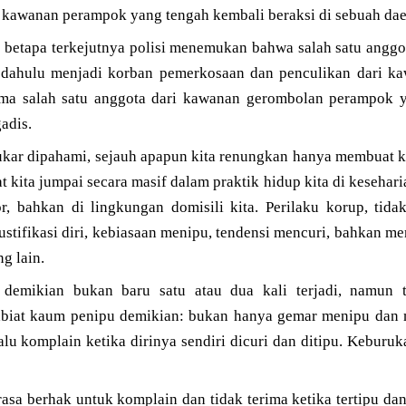
 kawanan perampok yang tengah kembali beraksi di sebuah dae
 betapa terkejutnya polisi menemukan bahwa salah satu anggo
 dahulu menjadi korban pemerkosaan dan penculikan dari ka
lma salah satu anggota dari kawanan gerombolan perampok
adis.
ukar dipahami, sejauh apapun kita renungkan hanya membuat ki
t kita jumpai secara masif dalam praktik hidup kita di kesehari
tor, bahkan di lingkungan domisili kita. Perilaku korup, ti
justifikasi diri, kebiasaan menipu, tendensi mencuri, bahkan m
g lain.
demikian bukan baru satu atau dua kali terjadi, namun t
tabiat kaum penipu demikian: bukan hanya gemar menipu dan
alu komplain ketika dirinya sendiri dicuri dan ditipu. Keburuk
sa berhak untuk komplain dan tidak terima ketika tertipu dan