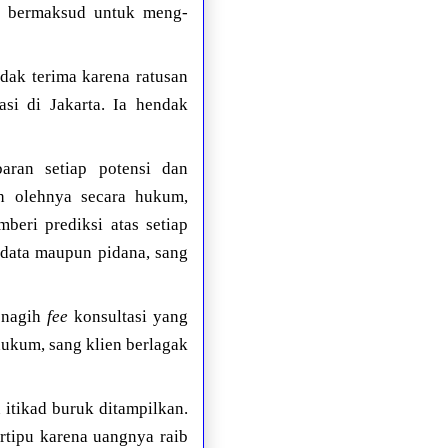
ak bermaksud untuk meng-
idak terima karena ratusan
asi di Jakarta. Ia hendak
aran setiap potensi dan
uh olehnya secara hukum,
eri prediksi atas setiap
rdata maupun pidana, sang
menagih
fee
konsultasi yang
hukum, sang klien berlagak
itikad buruk ditampilkan.
rtipu karena uangnya raib