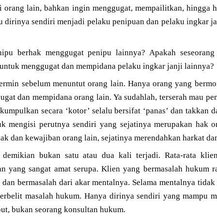
nji orang lain, bahkan ingin menggugat, mempailitkan, hingga
u dirinya sendiri menjadi pelaku penipuan dan pelaku ingkar ja
ipu berhak menggugat penipu lainnya? Apakah seseorang 
 untuk menggugat dan mempidana pelaku ingkar janji lainnya?
ermin sebelum menuntut orang lain. Hanya orang yang bermor
gat dan mempidana orang lain. Ya sudahlah, terserah mau penuh
kumpulkan secara ‘kotor’ selalu bersifat ‘panas’ dan takkan 
 mengisi perutnya sendiri yang sejatinya merupakan hak or
ak dan kewajiban orang lain, sejatinya merendahkan harkat dan 
 demikian bukan satu atau dua kali terjadi. Rata-rata kl
an yang sangat amat serupa. Klien yang bermasalah hukum ra
dan bermasalah dari akar mentalnya. Selama mentalnya tidak 
n terbelit masalah hukum. Hanya dirinya sendiri yang mampu
ebut, bukan seorang konsultan hukum.