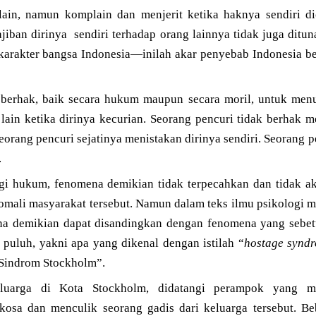
ain, namun komplain dan menjerit ketika haknya sendiri di
jiban dirinya sendiri terhadap orang lainnya tidak juga dituna
 karakter bangsa Indonesia—inilah akar penyebab Indonesia b
 berhak, baik secara hukum maupun secara moril, untuk men
lain ketika dirinya kecurian. Seorang pencuri tidak berhak 
Seorang pencuri sejatinya menistakan dirinya sendiri. Seorang 
.
gi hukum, fenomena demikian tidak terpecahkan dan tidak a
mali masyarakat tersebut. Namun dalam teks ilmu psikologi ma
a demikian dapat disandingkan dengan fenomena yang sebetu
puluh, yakni apa yang dikenal dengan istilah “
hostage synd
“Sindrom Stockholm”.
eluarga di Kota Stockholm, didatangi perampok yang 
osa dan menculik seorang gadis dari keluarga tersebut. Be