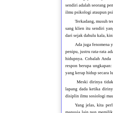
sendiri adalah seorang pe
ilmu psikologi ataupun ps
Terkadang, musuh te
sang klien itu sendiri ya
dari sejak dahulu kala, k
Ada juga fenomena y
penipu, justru rata-rata a
hidupnya. Cobalah Anda a
respon berupa ungkapan: “
yang kerap hidup secara lu
Meski dirinya tidak
lapang dada ketika dirin
disiplin ilmu sosiologi ma
Yang jelas, kita pe
manusia lain pun memilik