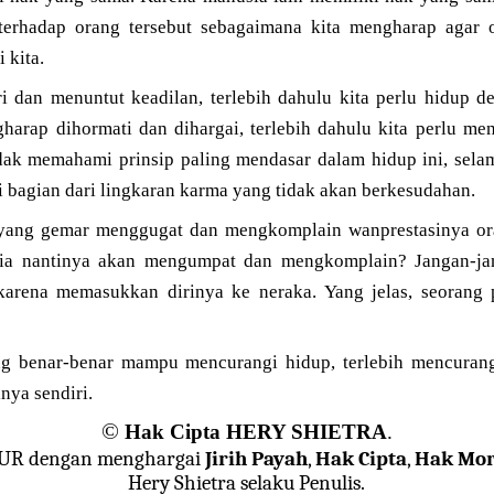
 terhadap orang tersebut sebagaimana kita mengharap agar
 kita.
i dan menuntut keadilan, terlebih dahulu kita perlu hidup d
gharap dihormati dan dihargai, terlebih dahulu kita perlu m
tidak memahami prinsip paling mendasar dalam hidup ini, sela
i bagian dari lingkaran karma yang tidak akan berkesudahan.
yang gemar menggugat dan mengkomplain wanprestasinya oran
 ia nantinya akan mengumpat dan mengkomplain? Jangan-j
arena memasukkan dirinya ke neraka. Yang jelas, seorang p
g benar-benar mampu mencurangi hidup, terlebih mencurang
nya sendiri.
©
Hak Cipta HERY SHIETRA
.
JUR dengan menghargai
Jirih Payah
,
Hak Cipta
,
Hak Mor
Hery Shietra selaku Penulis.