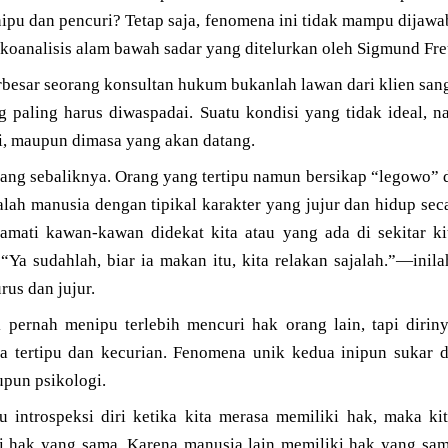
nipu dan pencuri? Tetap saja, fenomena ini tidak mampu dijawab
ikoanalisis alam bawah sadar yang ditelurkan oleh Sigmund Fre
rbesar seorang konsultan hukum bukanlah lawan dari klien san
ng paling harus diwaspadai. Suatu kondisi yang tidak ideal,
ini, maupun dimasa yang akan datang.
ang sebaliknya. Orang yang tertipu namun bersikap “legowo”
dalah manusia dengan tipikal karakter yang jujur dan hidup sec
mati kawan-kawan didekat kita atau yang ada di sekitar kita
Ya sudahlah, biar ia makan itu, kita relakan sajalah.”—inila
rus dan jujur.
 pernah menipu terlebih mencuri hak orang lain, tapi diri
ya tertipu dan kecurian. Fenomena unik kedua inipun sukar 
upun psikologi.
rlu introspeksi diri ketika kita merasa memiliki hak, maka k
i hak yang sama. Karena manusia lain memiliki hak yang sama