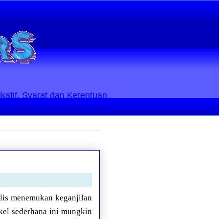
ikatif. Syarat dan Ketentuan
ulis menemukan keganjilan
ikel sederhana ini mungkin