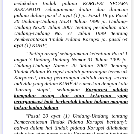
melakukan tindak pidana KORUPSI SECARA
BERLANJUT sebagaimana diatur dan diancam
pidana dalam pasal 2 ayat (1) jo. Pasal 18 jo. Pasal
20 Undang-Undang No.31 Tahun 1999 jo. Undang-
Undang No.20 Tahun 2001 tentang perubahan atas
Undang-Undang No. 31 Tahun 1999 Tentang
Pemberantasan Tindak Pidana Korupsi jo. pasal 64
ayat (1) KUHP;
“’Setiap orang’ sebagaimana ketentuan Pasal 1
angka 3 Undang-Undang Nomor 31 Tahun 1999 jo.
Undang-Undang Nomor 20 Tahun 2001 Tentang
Tindak Pidana Korupsi adalah perorangan termasuk
Korporasi, orang perorangan adalah orang secara
individu yang dalam KUHP di rumuskan dengan kata
‘barang siapa’, sedangkan
Korporasi adalah
kumpulan orang dan atau kekayaan yang
terorganisasi baik berbentuk badan hukum maupun
bukan badan hukum
;
“Pasal 20 ayat (1) Undang-Undang tentang
Pemberantasan Tindak Pidana Korupsi berbunyi:
bahwa dalam hal tindak pidana Korupsi dilakukan
oleh atau atas nama suatu Korporasi maka tuntutan