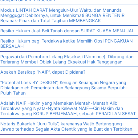
Modus LINTAH DARAT Mengulur-Ulur Waktu dan Menunda
Menggugat Debitornya, untuk Menikmati BUNGA RENTENIR
Beranak-Pinak dan Total Tagihan MEMBENGKAK
Resiko Hukum Jual-Beli Tanah dengan SURAT KUASA MENJUAL
Resiko Hukum bagi Terdakwa ketika Memilih Opsi PENGAKUAN
BERSALAH
Pegawai dari Pemohon Lelang Eksekusi (Nominee), Dilarang dan
Terlarang Membeli Objek Lelang Eksekusi Hak Tanggungan
Apakah Bersikap “NAIF”, dapat Dipidana?
“Potential Loss BY DESIGN”, Kerugian Keuangan Negara yang
Dibiarkan oleh Pemerintah dan Berlangsung Selama Berpuluh-
Puluh Tahun
Adslah NAIF Hakim yang Memakan Mentah-Mentah Alibi
Terdakwa yang Nyata-Nyata Kelewat NAIF—Ciri Hakim dan
Terdakwa yang KORUP BERJEMAAH, sebuah PERADILAN SESAT
Notaris Bukanlah “Juru Tulis”, karenanya Wajib Bertanggung-
Jawab terhadap Segala Akta Otentik yang Ia Buat dan Terbitkan