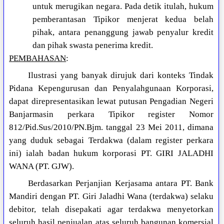
untuk merugikan negara. Pada detik itulah, hukum
pemberantasan Tipikor menjerat kedua belah
pihak, antara penanggung jawab penyalur kredit
dan pihak swasta penerima kredit.
PEMBAHASAN
:
Ilustrasi yang banyak dirujuk dari konteks Tindak
Pidana Kepengurusan dan Penyalahgunaan Korporasi,
dapat direpresentasikan lewat putusan Pengadian Negeri
Banjarmasin perkara Tipikor register Nomor
812/Pid.Sus/2010/PN.Bjm. tanggal 23 Mei 2011, dimana
yang duduk sebagai Terdakwa (dalam register perkara
ini) ialah badan hukum korporasi PT. GIRI JALADHI
WANA (PT. GJW).
Berdasarkan Perjanjian Kerjasama antara PT. Bank
Mandiri dengan PT. Giri Jaladhi Wana (terdakwa) selaku
debitor, telah disepakati agar terdakwa menyetorkan
seluruh hasil penjualan atas seluruh bangunan komersial