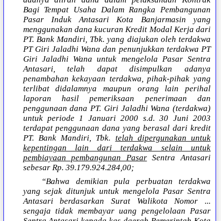
Bagi Tempat Usaha Dalam Rangka Pembangunan
Pasar Induk Antasari Kota Banjarmasin yang
menggunakan dana kucuran Kredit Modal Kerja dari
PT. Bank Mandiri, Tbk. yang diajukan oleh terdakwa
PT Giri Jaladhi Wana dan penunjukkan terdakwa PT
Giri Jaladhi Wana untuk mengelola Pasar Sentra
Antasari, telah dapat disimpulkan adanya
penambahan kekayaan terdakwa, pihak-pihak yang
terlibat didalamnya maupun orang lain perihal
laporan hasil pemeriksaan penerimaan dan
penggunaan dana PT. Giri Jaladhi Wana (terdakwa)
untuk periode 1 Januari 2000 s.d. 30 Juni 2003
terdapat penggunaan dana yang berasal dari kredit
PT. Bank Mandiri, Tbk.
telah dipergunakan untuk
kepentingan lain dari terdakwa selain untuk
pembiayaan pembangunan Pasar
Sentra Antasari
sebesar Rp. 39.179.924.284,00;
“Bahwa demikian pula perbuatan terdakwa
yang sejak ditunjuk untuk mengelola Pasar Sentra
Antasari berdasarkan Surat Walikota Nomor ...
sengaja tidak membayar uang pengelolaan Pasar
Sentra Antasari kepada kas daerah Pemerintah Kota