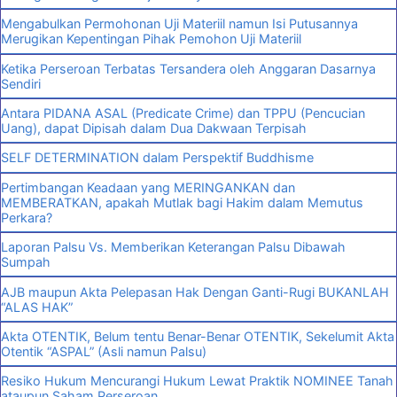
Mengabulkan Permohonan Uji Materiil namun Isi Putusannya
Merugikan Kepentingan Pihak Pemohon Uji Materiil
Ketika Perseroan Terbatas Tersandera oleh Anggaran Dasarnya
Sendiri
Antara PIDANA ASAL (Predicate Crime) dan TPPU (Pencucian
Uang), dapat Dipisah dalam Dua Dakwaan Terpisah
SELF DETERMINATION dalam Perspektif Buddhisme
Pertimbangan Keadaan yang MERINGANKAN dan
MEMBERATKAN, apakah Mutlak bagi Hakim dalam Memutus
Perkara?
Laporan Palsu Vs. Memberikan Keterangan Palsu Dibawah
Sumpah
AJB maupun Akta Pelepasan Hak Dengan Ganti-Rugi BUKANLAH
“ALAS HAK”
Akta OTENTIK, Belum tentu Benar-Benar OTENTIK, Sekelumit Akta
Otentik “ASPAL” (Asli namun Palsu)
Resiko Hukum Mencurangi Hukum Lewat Praktik NOMINEE Tanah
ataupun Saham Perseroan