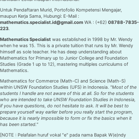
Untuk Pendaftaran Murid, Portofolio Kompetensi Mengajar,
maupun Kerja Sama, Hubungi: E-Mail :
mathematics.specialist.id@gmail.com
WA : (+62)
08788-7835-
223
.
Mathematics Specialist
was established in 1998 by Mr. Wendy
when he was 15. This is a private tuition that runs by Mr. Wendy
himself as sole teacher. He has deep understanding about
Mathematics for Primary up to Junior College and Foundation
Studies (Grade 1 up to 12), mastering multiples curriculums of
Mathematics.
Mathematics for Commerce (Math-C) and Science (Math-S)
within UNSW Foundation Studies (UFS) in Indonesia.
"Most of the
students I handle are not aware of this at all. So for the students
who are intended to take UNSW Foundation Studies in Indonesia,
if you have questions, do not hesitate to ask. It will be best to
prepare yourself way earlier before you really start the program,
because it is nearly impossible to form or fix the basics when it
has been started."
[NOTE : Pelafalan huruf vokal "e" pada nama Bapak W(e)ndy