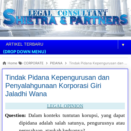
▼
(DROP DOWN MENU)
Home
CORPORATE
PIDANA
Tindak Pidana Kepengurusan dan Penyalahgunaan Korporasi Giri Jaladhi Wana
Tindak Pidana Kepengurusan dan
Penyalahgunaan Korporasi Giri
Jaladhi Wana
LEGAL OPINION
Question:
Dalam konteks tuntutan korupsi, yang dapat
dipidana adalah salah satunya, pengurusnya atau
perusahaan, ataukah keduanya?