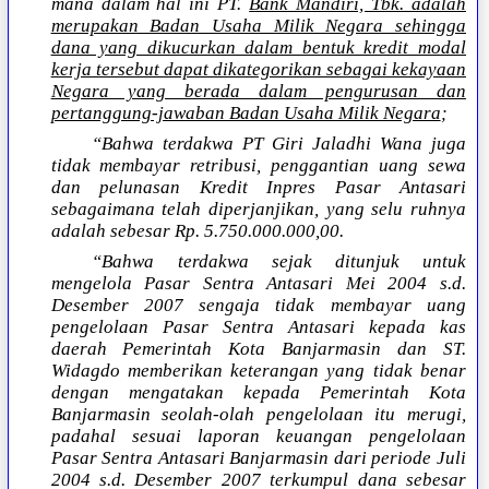
mana dalam hal ini PT.
Bank Mandiri, Tbk. adalah
merupakan Badan Usaha Milik Negara sehingga
dana yang dikucurkan dalam bentuk kredit modal
kerja tersebut dapat dikategorikan sebagai kekayaan
Negara yang berada dalam pengurusan dan
pertanggung-jawaban Badan Usaha Milik Negara
;
“Bahwa terdakwa PT Giri Jaladhi Wana juga
tidak membayar retribusi, penggantian uang sewa
dan pelunasan Kredit Inpres Pasar Antasari
sebagaimana telah diperjanjikan, yang selu ruhnya
adalah sebesar Rp. 5.750.000.000,00.
“Bahwa terdakwa sejak ditunjuk untuk
mengelola Pasar Sentra Antasari Mei 2004 s.d.
Desember 2007 sengaja tidak membayar uang
pengelolaan Pasar Sentra Antasari kepada kas
daerah Pemerintah Kota Banjarmasin dan ST.
Widagdo memberikan keterangan yang tidak benar
dengan mengatakan kepada Pemerintah Kota
Banjarmasin seolah-olah pengelolaan itu merugi,
padahal sesuai laporan keuangan pengelolaan
Pasar Sentra Antasari Banjarmasin dari periode Juli
2004 s.d. Desember 2007 terkumpul dana sebesar