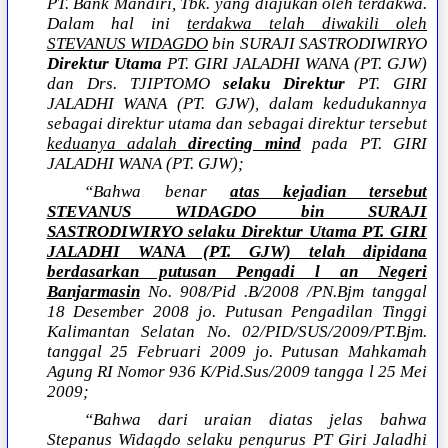
PT. Bank Mandiri, Tbk. yang diajukan oleh terdakwa.
Dalam hal ini
terdakwa telah diwakili oleh
STEVANUS WIDAGDO
bin SURAJI SASTRODIWIRYO
Direktur Utama
PT. GIRI JALADHI WANA (PT. GJW)
dan Drs. TJIPTOMO
selaku Direktur
PT. GIRI
JALADHI WANA (PT. GJW), dalam kedudukannya
sebagai direktur utama dan sebagai direktur tersebut
keduanya adalah
directing mind
pada PT. GIRI
JALADHI WANA (PT. GJW);
“Bahwa benar
atas kejadian tersebut
STEVANUS WIDAGDO bin SURAJI
SASTRODIWIRYO selaku Direktur Utama PT. GIRI
JALADHI WANA (PT. GJW) telah dipidana
berdasarkan putusan Pengadi l an Negeri
Banjarmasin
No. 908/Pid .B/2008 /PN.Bjm tanggal
18 Desember 2008 jo. Putusan Pengadilan Tinggi
Kalimantan Selatan No. 02/PID/SUS/2009/PT.Bjm.
tanggal 25 Februari 2009 jo. Putusan Mahkamah
Agung RI Nomor 936 K/Pid.Sus/2009 tangga l 25 Mei
2009;
“Bahwa dari uraian diatas jelas bahwa
Stepanus Widagdo selaku pengurus PT Giri Jaladhi