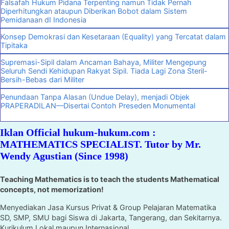
Falsafah Hukum Pidana Terpenting namun Tidak Pernah
Diperhitungkan ataupun Diberikan Bobot dalam Sistem
Pemidanaan dI Indonesia
Konsep Demokrasi dan Kesetaraan (Equality) yang Tercatat dalam
Tipitaka
Supremasi-Sipil dalam Ancaman Bahaya, Militer Mengepung
Seluruh Sendi Kehidupan Rakyat Sipil. Tiada Lagi Zona Steril-
Bersih-Bebas dari Militer
Penundaan Tanpa Alasan (Undue Delay), menjadi Objek
PRAPERADILAN—Disertai Contoh Preseden Monumental
Iklan Official hukum-hukum.com :
MATHEMATICS SPECIALIST. Tutor by Mr.
Wendy Agustian (Since 1998)
Teaching Mathematics is to teach the students Mathematical
concepts, not memorization!
Menyediakan Jasa Kursus Privat & Group Pelajaran Matematika
SD, SMP, SMU bagi Siswa di Jakarta, Tangerang, dan Sekitarnya.
Kurikulum Lokal maupun Internasional.