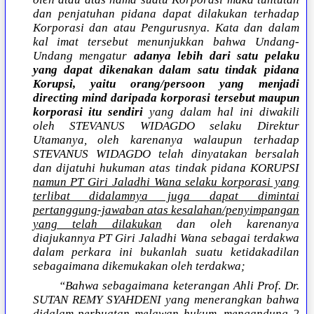
dan penjatuhan pidana dapat dilakukan terhadap
Korporasi dan atau Pengurusnya. Kata dan dalam
kal imat tersebut menunjukkan bahwa Undang-
Undang mengatur
adanya lebih dari satu pelaku
yang dapat dikenakan dalam satu tindak pidana
Korupsi, yaitu orang/persoon yang menjadi
directing mind daripada korporasi tersebut maupun
korporasi itu sendiri
yang dalam hal ini diwakili
oleh STEVANUS WIDAGDO selaku Direktur
Utamanya, oleh karenanya walaupun terhadap
STEVANUS WIDAGDO telah dinyatakan bersalah
dan dijatuhi hukuman atas tindak pidana KORUPSI
namun PT Giri Jaladhi Wana selaku korporasi yang
terlibat didalamnya juga dapat dimintai
pertanggung-jawaban atas kesalahan/penyimpangan
yang telah dilakukan
dan oleh karenanya
diajukannya PT Giri Jaladhi Wana sebagai terdakwa
dalam perkara ini bukanlah suatu ketidakadilan
sebagaimana dikemukakan oleh terdakwa;
“Bahwa sebagaimana keterangan Ahli Prof. Dr.
SUTAN REMY SYAHDENI yang menerangkan bahwa
didalam perbuatan melawan hukum, mengandung 2