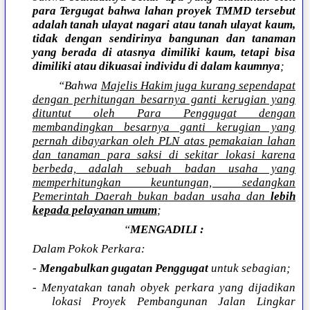
para Tergugat bahwa lahan proyek TMMD tersebut
adalah tanah ulayat nagari atau tanah ulayat kaum,
tidak dengan sendirinya bangunan dan tanaman
yang berada di atasnya dimiliki kaum, tetapi bisa
dimiliki atau dikuasai individu di dalam kaumnya
;
“Bahwa
Majelis Hakim juga kurang sependapat
dengan perhitungan besarnya ganti kerugian yang
dituntut oleh Para Penggugat dengan
membandingkan besarnya ganti kerugian yang
pernah dibayarkan oleh PLN atas pemakaian lahan
dan tanaman para saksi di sekitar lokasi karena
berbeda, adalah sebuah badan usaha yang
memperhitungkan keuntungan, sedangkan
Pemerintah Daerah bukan badan usaha dan
lebih
kepada pelayanan umum
;
“
MENGADILI :
Dalam Pokok Perkara:
-
Mengabulkan gugatan Penggugat
untuk sebagian;
- Menyatakan tanah obyek perkara yang dijadikan
lokasi Proyek Pembangunan Jalan Lingkar