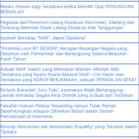
Resiko Hukum bagi Terdakwa ketika Memilih Opsi PENGAKUAN
BERSALAH
Pegawai dari Pemohon Lelang Eksekusi (Nominee), Dilarang dan
Terlarang Membeli Objek Lelang Eksekusi Hak Tanggungan
Apakah Bersikap “NAIF”, dapat Dipidana?
“Potential Loss BY DESIGN”, Kerugian Keuangan Negara yang
Dibiarkan oleh Pemerintah dan Berlangsung Selama Berpuluh-
Puluh Tahun
Adslah NAIF Hakim yang Memakan Mentah-Mentah Alibi
Terdakwa yang Nyata-Nyata Kelewat NAIF—Ciri Hakim dan
Terdakwa yang KORUP BERJEMAAH, sebuah PERADILAN SESAT
Notaris Bukanlah “Juru Tulis”, karenanya Wajib Bertanggung-
Jawab terhadap Segala Akta Otentik yang Ia Buat dan Terbitkan
Falsafah Hukum Pidana Terpenting namun Tidak Pernah
Diperhitungkan ataupun Diberikan Bobot dalam Sistem
Pemidanaan dI Indonesia
Konsep Demokrasi dan Kesetaraan (Equality) yang Tercatat dalam
Tipitaka