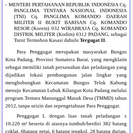
- MENTERI PERTAHANAN REPUBLIK INDONESIA Cq.
PANGLIMA TENTARA NASIONAL INDONESIA
(TNI) Cq. PANGLIMA KOMANDO DAERAH
MILITER II BUKIT BARISAN Cq. KOMANDO
RESOR (Korem) 032 WIRABRAJA Cq. KOMANDO
DISTRIK MILITER (Kodim) 0312 PADANG, sebagai
Turut Termohon Kasasi dahulu
Tergugat II
.
Para Penggugat merupakan masyarakat Bungus
Kota Padang, Provinsi Sumatera Barat, yang mengklaim
sebagai memiliki tanah persawahan dan peladangan yang
dijadikan lokasi pembangunan jalan lingkar yang
menghubungkan Kecamatan Bungus Teluk Kabung
menuju Kecamatan Lubuk Kilangan Kota Padang melalui
program Tentara Manunggal Masuk Desa (TMMD) tahun
2012, tanpa seizin dan sepengetahuan Para Penggugat.
Penggugat I, dengan luas tanah peladangan ±
10.220 m² beserta di atasnya tumbuh/berdiri 382 batang
coklat, 6batang petai, 6 batang jengkol, 28 batang durian,