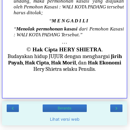
undang, maka permohonan kasasi yang diajukan
oleh Pemohon Kasasi : WALI KOTA PADANG tersebut
harus ditolak;
“
M E N G A D I L I
“
Menolak permohonan kasasi
dari Pemohon Kasasi
: WALI KOTA PADANG Tersebut.”
…
©
Hak Cipta HERY SHIETRA
.
Budayakan hidup JUJUR dengan menghargai
Jirih
Payah
,
Hak Cipta
,
Hak Moril
, dan
Hak Ekonomi
Hery Shietra selaku Penulis.
‹
›
Beranda
Lihat versi web