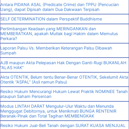
Antara PIDANA ASAL (Predicate Crime) dan TPPU (Pencucian
Uang), dapat Dipisah dalam Dua Dakwaan Terpisah
SELF DETERMINATION dalam Perspektif Buddhisme
Pertimbangan Keadaan yang MERINGANKAN dan
MEMBERATKAN, apakah Mutlak bagi Hakim dalam Memutus
Perkara?
Laporan Palsu Vs. Memberikan Keterangan Palsu Dibawah
Sumpah
AJB maupun Akta Pelepasan Hak Dengan Ganti-Rugi BUKANLAH
“ALAS HAK”
Akta OTENTIK, Belum tentu Benar-Benar OTENTIK, Sekelumit Akta
Otentik “ASPAL” (Asli namun Palsu)
Resiko Hukum Mencurangi Hukum Lewat Praktik NOMINEE Tanah
ataupun Saham Perseroan
Modus LINTAH DARAT Mengulur-Ulur Waktu dan Menunda
Menggugat Debitornya, untuk Menikmati BUNGA RENTENIR
Beranak-Pinak dan Total Tagihan MEMBENGKAK
Resiko Hukum Jual-Beli Tanah dengan SURAT KUASA MENJUAL