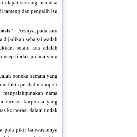
 Terdapat seorang manusia
i tameng dan pengalih isu
iosis
”—Artinya, pada satu
ya dijadikan sebagai wadah
akkan, selalu ada adalah
konsep tindak pidana yang
nyalah boneka semata yang
an fakta perihal monopoli
ah menyalahgunakan nama
n direksi korporasi yang
tas korporasi dalam tindak
a pola pikir bahwasannya