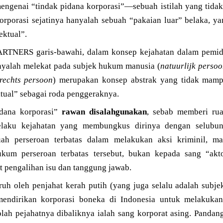
ngenai “tindak pidana korporasi”—sebuah istilah yang tidak
orporasi sejatinya hanyalah sebuah “pakaian luar” belaka, y
ektual”.
RTNERS garis-bawahi, dalam konsep kejahatan dalam pemida
anyalah melekat pada subjek hukum manusia (
natuurlijk perso
rechts persoon
) merupakan konsep abstrak yang tidak mampu
ktual” sebagai roda penggeraknya.
idana korporasi”
rawan disalahgunakan
, sebab memberi rua
pelaku kejahatan yang membungkus dirinya dengan selubu
h perseroan terbatas dalam melakukan aksi kriminil, ma
um perseroan terbatas tersebut, bukan kepada sang “aktor 
 pengalihan isu dan tanggung jawab.
eruh oleh penjahat kerah putih (yang juga selalu adalah sub
mendirikan korporasi boneka di Indonesia untuk melakukan
lah pejahatnya dibaliknya ialah sang korporat asing. Pandang