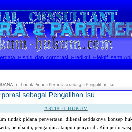
ata, Bisnis, dan Korporasi. Prediktif, Efektif, serta Apl
IDANA
Tindak Pidana Korporasi sebagai Pengalihan Isu
porasi sebagai Pengalihan Isu
ARTIKEL HUKUM
m tindak pidana penyertaan, dikenal setidaknya konsep hu
t serta, pembantu, penganjur, ataupun penyuruh. Kita perlu was