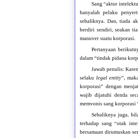
Sang “aktor intelek
hanyalah pelaku penyert
sebaliknya. Dan, tiada a
berdiri sendiri, seakan t
manuver suatu korporasi.
Pertanyaan berikutn
dalam “tindak pidana korp
Jawab penulis: Karen
selaku
legal entity
”, maka
korporasi” dengan menja
wajib dijatuhi denda se
memvonis sang korporasi 
Sebaliknya juga, bi
terhadap sang “otak inte
bersamaan dirumuskan ser