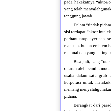
pada hakekatnya “aktor/ot
yang telah menyalahgunak
tanggung jawab.
Dalam “tindak pidana 
sisi terdapat “aktor inte
perbantuan/penyertaan s
manusia, bukan emblem ba
rasional dan yang paling l
Bisa jadi, sang “ot
ditaruh oleh pemilik mod
usaha dalam satu grub 
korporasi untuk melakuk
memang menyalahgunaka
pidana.
Berangkat dari para