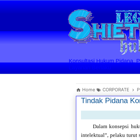
Konsultasi Hukum Pidana, Perd
Layanan Berlaku
Home
CORPORATE
P
Tindak Pidana Kor
Dalam konsepsi huku
intelektual”, pelaku turu