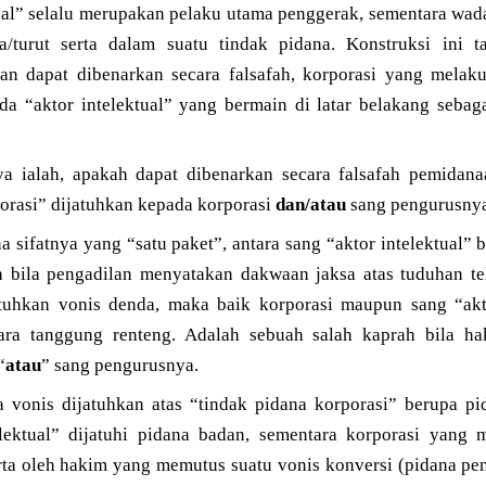
tual” selalu merupakan pelaku utama penggerak, sementara wa
a/turut serta dalam suatu tindak pidana. Konstruksi ini t
kan dapat dibenarkan secara falsafah, korporasi yang melak
iada “aktor intelektual” yang bermain di latar belakang sebag
ya ialah, apakah dapat dibenarkan secara falsafah pemidan
orasi” dijatuhkan kepada korporasi
dan/atau
sang pengurusny
a sifatnya yang “satu paket”, antara sang “aktor intelektual”
 bila pengadilan menyatakan dakwaan jaksa atas tuduhan tel
tuhkan vonis denda, maka baik korporasi maupun sang “akto
cara tanggung renteng. Adalah sebuah salah kaprah bila h
“
atau
” sang pengurusnya.
la vonis dijatuhkan atas “tindak pidana korporasi” berupa p
lektual” dijatuhi pidana badan, sementara korporasi yang 
ta oleh hakim yang memutus suatu vonis konversi (pidana pen