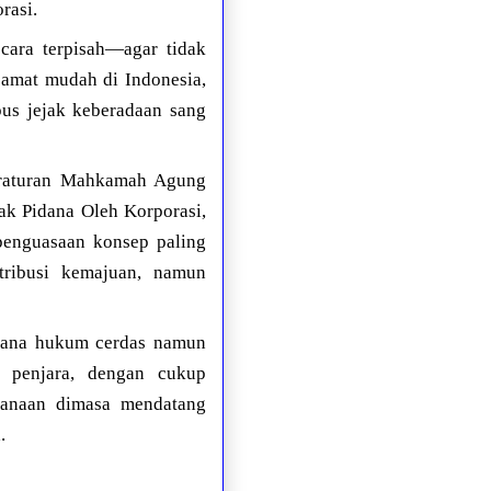
rasi.
ecara terpisah—agar tidak
i amat mudah di Indonesia,
us jejak keberadaan sang
 Peraturan Mahkamah Agung
k Pidana Oleh Korporasi,
penguasaan konsep paling
tribusi kemajuan, namun
rjana hukum cerdas namun
a penjara, dengan cukup
danaan dimasa mendatang
.