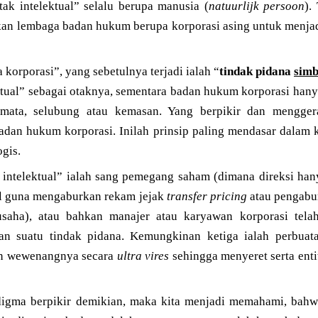
ak intelektual” selalu berupa manusia (
natuurlijk persoon
).
an lembaga badan hukum berupa korporasi asing untuk menjad
korporasi”, yang sebetulnya terjadi ialah “
tindak pidana
simb
lektual” sebagai otaknya, sementara badan hukum korporasi han
emata, selubung atau kemasan. Yang berpikir dan mengger
dan hukum korporasi. Inilah prinsip paling mendasar dalam 
ogis.
ak intelektual” ialah sang pemegang saham (dimana direksi ha
al guna mengaburkan rekam jejak
transfer pricing
atau pengabur
usaha), atau bahkan manajer atau karyawan korporasi tel
an suatu tindak pidana. Kemungkinan ketiga ialah perbuata
n wewenangnya secara
ultra vires
sehingga menyeret serta enti
digma berpikir demikian, maka kita menjadi memahami, bahw