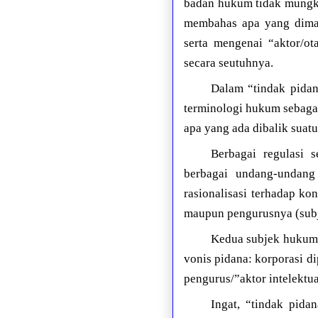
badan hukum tidak mungki
membahas apa yang dimak
serta mengenai “aktor/ot
secara seutuhnya.
Dalam “tindak pidan
terminologi hukum sebaga
apa yang ada dibalik suatu 
Berbagai regulasi 
berbagai undang-undang
rasionalisasi terhadap k
maupun pengurusnya (subj
Kedua subjek hukum 
vonis pidana: korporasi d
pengurus/”aktor intelektu
Ingat, “tindak pida