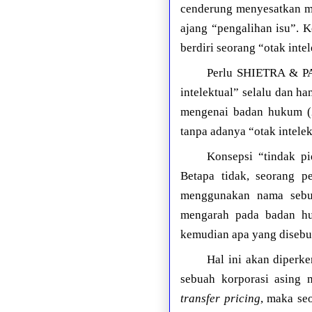
cenderung menyesatkan me
ajang “pengalihan isu”. K
berdiri seorang “otak intel
Perlu SHIETRA & PA
intelektual” selalu dan h
mengenai badan hukum (
tanpa adanya “otak intele
Konsepsi “tindak p
Betapa tidak, seorang 
menggunakan nama sebua
mengarah pada badan huk
kemudian apa yang disebut
Hal ini akan diperk
sebuah korporasi asing 
transfer pricing
, maka seo