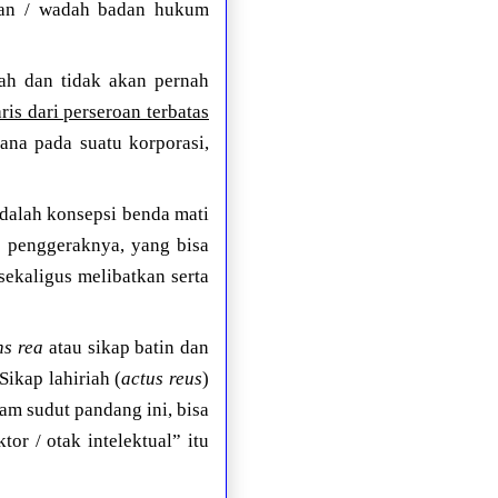
asan / wadah badan hukum
ah dan tidak akan pernah
s dari perseroan terbatas
ana pada suatu korporasi,
adalah konsepsi benda mati
k” penggeraknya, yang bisa
ekaligus melibatkan serta
s rea
atau sikap batin dan
Sikap lahiriah (
actus reus
)
lam sudut pandang ini, bisa
or / otak intelektual” itu