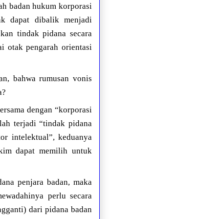
dah badan hukum korporasi
ak dapat dibalik menjadi
ukan tindak pidana secara
ai otak pengarah orientasi
aan, bahwa rumusan vonis
a?
 bersama dengan “korporasi
ah terjadi “tindak pidana
r intelektual”, keduanya
akim dapat memilih untuk
idana penjara badan, maka
mewadahinya perlu secara
gganti) dari pidana badan