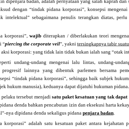
n dipenjara badan, adalah pernyataan yang salah kaprah dan s
sud dengan “tindak pidana korporasi”, konsepsi mengenai 
ak intelektual” sebagaimana penulis terangkan diatas, perlu
a korporasi”,
wajib
diterapkan / diberlakukan teori mengen
i “
piercing the corporate veil
”, yakni
tersingkapnya tabir suat
aksi korporasi: yang tidak lain tidak bukan ialah sang “otak int
seperti undang-undang mengenai lalu lintas, undang-unda
 progresif lainnya yang dibentuk parlemen bersama peme
onsepsi “tindak pidana korporasi”, sehingga baik subjek huku
ek hukum manusia), keduanya dapat dijatuhi hukuman pidana.
pelaku tersebut menjadi
satu paket kesatuan
yang tak dapat
ipidana denda bahkan pencabutan izin dan eksekusi harta keka
al”-nya dipidana denda sekaligus pidana
penjara badan
.
na korporasi” adalah satu kesatuan paket antara kejahatan 