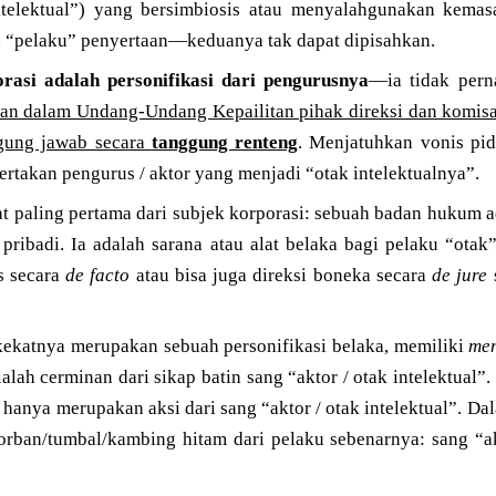
telektual”) yang bersimbiosis atau menyalahgunakan kem
 “pelaku” penyertaan—keduanya tak dapat dipisahkan.
asi adalah personifikasi dari pengurusnya
—ia tidak pern
an dalam Undang-Undang Kepailitan pihak direksi dan komisari
ggung jawab secara
tanggung renteng
. Menjatuhkan vonis pid
ertakan pengurus / aktor yang menjadi “otak intelektualnya”.
t paling pertama dari subjek korporasi: sebuah badan hukum 
 pribadi. Ia adalah sarana atau alat belaka bagi pelaku “ota
s secara
de facto
atau bisa juga direksi boneka secara
de jure
s
kekatnya merupakan sebuah personifikasi belaka, memiliki
men
ialah cerminan dari sikap batin sang “aktor / otak intelektual”. 
u hanya merupakan aksi dari sang “aktor / otak intelektual”. Da
orban/tumbal/kambing hitam dari pelaku sebenarnya: sang “akt