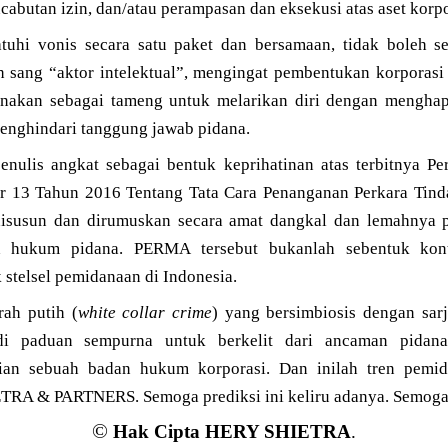
cabutan izin, dan/atau perampasan dan eksekusi atas aset korpo
tuhi vonis secara satu paket dan bersamaan, tidak boleh s
eh sang “aktor intelektual”, mengingat pembentukan korporas
unakan sebagai tameng untuk melarikan diri dengan menghap
menghindari tanggung jawab pidana.
 penulis angkat sebagai bentuk keprihatinan atas terbitnya
 13 Tahun 2016 Tentang Tata Cara Penanganan Perkara Tinda
 disusun dan dirumuskan secara amat dangkal dan lemahnya 
h hukum pidana. PERMA tersebut bukanlah sebentuk kon
stelsel pemidanaan di Indonesia.
rah putih (
white collar crime
) yang bersimbiosis dengan sa
di paduan sempurna untuk berkelit dari ancaman pidan
rian sebuah badan hukum korporasi. Dan inilah tren pemi
ETRA & PARTNERS. Semoga prediksi ini keliru adanya. Semoga
©
Hak Cipta HERY SHIETRA
.