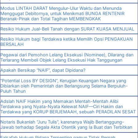
Modus LINTAH DARAT Mengulur-Ulur Waktu dan Menunda
Menggugat Debitornya, untuk Menikmati BUNGA RENTENIR
Beranak-Pinak dan Total Tagihan MEMBENGKAK
Resiko Hukum Jual-Beli Tanah dengan SURAT KUASA MENJUAL
Resiko Hukum bagi Terdakwa ketika Memilih Opsi PENGAKUAN
BERSALAH
Pegawai dari Pemohon Lelang Eksekusi (Nominee), Dilarang dan
Terlarang Membeli Objek Lelang Eksekusi Hak Tanggungan
Apakah Bersikap “NAIF”, dapat Dipidana?
“Potential Loss BY DESIGN”, Kerugian Keuangan Negara yang
Dibiarkan oleh Pemerintah dan Berlangsung Selama Berpuluh-
Puluh Tahun
Adslah NAIF Hakim yang Memakan Mentah-Mentah Alibi
Terdakwa yang Nyata-Nyata Kelewat NAIF—Ciri Hakim dan
Terdakwa yang KORUP BERJEMAAH, sebuah PERADILAN SESAT
Notaris Bukanlah “Juru Tulis”, karenanya Wajib Bertanggung-
Jawab terhadap Segala Akta Otentik yang Ia Buat dan Terbitkan
Falsafah Hukum Pidana Terpenting namun Tidak Pernah