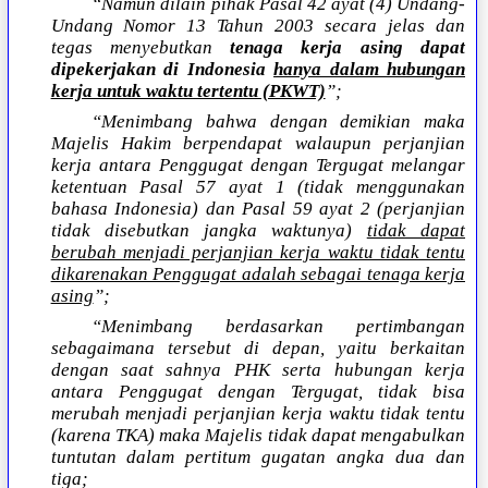
“Namun dilain pihak Pasal 42 ayat (4) Undang-
Undang Nomor 13 Tahun 2003 secara jelas dan
tegas menyebutkan
tenaga kerja asing dapat
dipekerjakan di Indonesia
hanya dalam hubungan
kerja untuk waktu tertentu (PKWT)
”;
“Menimbang bahwa dengan demikian maka
Majelis Hakim berpendapat walaupun perjanjian
kerja antara Penggugat dengan Tergugat melangar
ketentuan Pasal 57 ayat 1 (tidak menggunakan
bahasa Indonesia) dan Pasal 59 ayat 2 (perjanjian
tidak disebutkan jangka waktunya)
tidak dapat
berubah menjadi perjanjian kerja waktu tidak tentu
dikarenakan Penggugat adalah sebagai tenaga kerja
asing
”;
“Menimbang berdasarkan pertimbangan
sebagaimana tersebut di depan, yaitu berkaitan
dengan saat sahnya PHK serta hubungan kerja
antara Penggugat dengan Tergugat, tidak bisa
merubah menjadi perjanjian kerja waktu tidak tentu
(karena TKA) maka Majelis tidak dapat mengabulkan
tuntutan dalam pertitum gugatan angka dua dan
tiga;