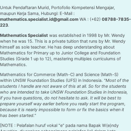
Untuk Pendaftaran Murid, Portofolio Kompetensi Mengajar,
maupun Kerja Sama, Hubungi: E-Mail :
mathematics.specialist.id@gmail.com
WA : (+62)
08788-7835-
223
.
Mathematics Specialist
was established in 1998 by Mr. Wendy
when he was 15. This is a private tuition that runs by Mr. Wendy
himself as sole teacher. He has deep understanding about
Mathematics for Primary up to Junior College and Foundation
Studies (Grade 1 up to 12), mastering multiples curriculums of
Mathematics.
Mathematics for Commerce (Math-C) and Science (Math-S)
within UNSW Foundation Studies (UFS) in Indonesia.
"Most of the
students I handle are not aware of this at all. So for the students
who are intended to take UNSW Foundation Studies in Indonesia,
if you have questions, do not hesitate to ask. It will be best to
prepare yourself way earlier before you really start the program,
because it is nearly impossible to form or fix the basics when it
has been started."
[NOTE : Pelafalan huruf vokal "e" pada nama Bapak W(e)ndy