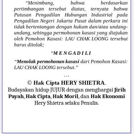
“Menimbang, bahwa berdasarkan
pertimbangan tersebut diatas, ternyata bahwa
Putusan Pengadilan Hubungan Industrial pada
Pengadilan Negeri Jakarta Pusat dalam perkara ini
tidak bertentangan dengan hukum dan/atau undang-
undang, sehingga permohonan kasasi yang diajukan
oleh Pemohon Kasasi: LAU CHAK LOONG tersebut
harus ditolak;
“
M E N G A D I L I
“
Menolak permohonan kasasi
dari Pemohon Kasasi:
LAU CHAK LOONG tersebut.”
…
©
Hak Cipta HERY SHIETRA
.
Budayakan hidup JUJUR dengan menghargai
Jirih
Payah
,
Hak Cipta
,
Hak Moril
, dan
Hak Ekonomi
Hery Shietra selaku Penulis.