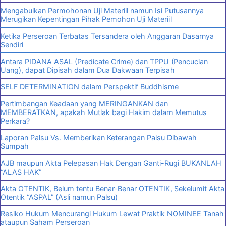
Mengabulkan Permohonan Uji Materiil namun Isi Putusannya
Merugikan Kepentingan Pihak Pemohon Uji Materiil
Ketika Perseroan Terbatas Tersandera oleh Anggaran Dasarnya
Sendiri
Antara PIDANA ASAL (Predicate Crime) dan TPPU (Pencucian
Uang), dapat Dipisah dalam Dua Dakwaan Terpisah
SELF DETERMINATION dalam Perspektif Buddhisme
Pertimbangan Keadaan yang MERINGANKAN dan
MEMBERATKAN, apakah Mutlak bagi Hakim dalam Memutus
Perkara?
Laporan Palsu Vs. Memberikan Keterangan Palsu Dibawah
Sumpah
AJB maupun Akta Pelepasan Hak Dengan Ganti-Rugi BUKANLAH
“ALAS HAK”
Akta OTENTIK, Belum tentu Benar-Benar OTENTIK, Sekelumit Akta
Otentik “ASPAL” (Asli namun Palsu)
Resiko Hukum Mencurangi Hukum Lewat Praktik NOMINEE Tanah
ataupun Saham Perseroan