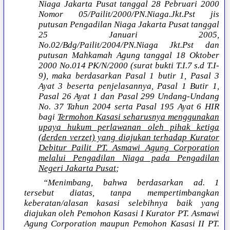
Niaga Jakarta Pusat tanggal 28 Pebruari 2000
Nomor 05/Pailit/2000/PN.Niaga.Jkt.Pst jis
putusan Pengadilan Niaga Jakarta Pusat tanggal
25 Januari 2005,
No.02/Bdg/Pailit/2004/PN.Niaga Jkt.Pst dan
putusan Mahkamah Agung tanggal 18 Oktober
2000 No.014 PK/N/2000 (surat bukti T.I.7 s.d T.I-
9), maka berdasarkan Pasal 1 butir 1, Pasal 3
Ayat 3 beserta penjelasannya, Pasal 1 Butir 1,
Pasal 26 Ayat 1 dan Pasal 299 Undang-Undang
No. 37 Tahun 2004 serta Pasal 195 Ayat 6 HIR
bagi
Termohon Kasasi seharusnya menggunakan
upaya hukum perlawanan oleh pihak ketiga
(derden verzet) yang diajukan terhadap Kurator
Debitur Pailit PT. Asmawi Agung Corporation
melalui Pengadilan Niaga pada Pengadilan
Negeri Jakarta Pusat
;
“Menimbang, bahwa berdasarkan ad. 1
tersebut diatas, tanpa mempertimbangkan
keberatan/alasan kasasi selebihnya baik yang
diajukan oleh Pemohon Kasasi I Kurator PT. Asmawi
Agung Corporation maupun Pemohon Kasasi II PT.