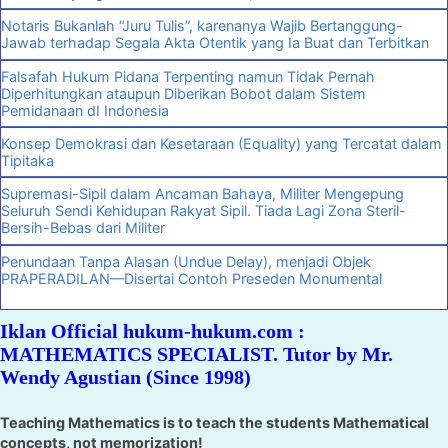
Notaris Bukanlah “Juru Tulis”, karenanya Wajib Bertanggung-
Jawab terhadap Segala Akta Otentik yang Ia Buat dan Terbitkan
Falsafah Hukum Pidana Terpenting namun Tidak Pernah
Diperhitungkan ataupun Diberikan Bobot dalam Sistem
Pemidanaan dI Indonesia
Konsep Demokrasi dan Kesetaraan (Equality) yang Tercatat dalam
Tipitaka
Supremasi-Sipil dalam Ancaman Bahaya, Militer Mengepung
Seluruh Sendi Kehidupan Rakyat Sipil. Tiada Lagi Zona Steril-
Bersih-Bebas dari Militer
Penundaan Tanpa Alasan (Undue Delay), menjadi Objek
PRAPERADILAN—Disertai Contoh Preseden Monumental
Iklan Official hukum-hukum.com :
MATHEMATICS SPECIALIST. Tutor by Mr.
Wendy Agustian (Since 1998)
Teaching Mathematics is to teach the students Mathematical
concepts, not memorization!