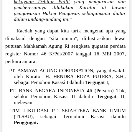
kekayaan Debitur Pailit
yang pengurusan dan
pemberesannya dilakukan Kurator di bawah
pengawasan Hakim Pengawas sebagaimana diatur
dalam undang-undang ini.”
Kaedah yang dapat kita tarik mengenai apa yang
dimaksud dengan “sita umum”, diilustrasikan lewat
putusan Mahkamah Agung RI sengketa gugatan perdata
register Nomor 46 K/Pdt/2007 tanggal 16 MEI 2007,
perkara antara:
- PT. ASMAWI AGUNG CORPORATION, yang diwakili
oleh Kurator H. HENDRA ROZA PUTERA, S.H.,
sebagai Pemohon Kasasi I dahulu
Tergugat I
;
- PT. BANK NEGARA INDONESIA 46 (Persero) Tbk,
selaku Pemohon Kasasi II dahulu
Tergugat II
;
melawan
- TIM LIKUIDASI PT. SEJAHTERA BANK UMUM
(TLSBU), sebagai Termohon Kasasi dahulu
Penggugat.