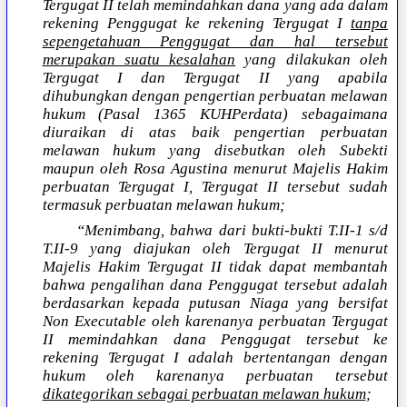
Tergugat II telah memindahkan dana yang ada dalam
rekening Penggugat ke rekening Tergugat I
tanpa
sepengetahuan Penggugat dan hal tersebut
merupakan suatu kesalahan
yang dilakukan oleh
Tergugat I dan Tergugat II yang apabila
dihubungkan dengan pengertian perbuatan melawan
hukum (Pasal 1365 KUHPerdata) sebagaimana
diuraikan di atas baik pengertian perbuatan
melawan hukum yang disebutkan oleh Subekti
maupun oleh Rosa Agustina menurut Majelis Hakim
perbuatan Tergugat I, Tergugat II tersebut sudah
termasuk perbuatan melawan hukum;
“Menimbang, bahwa dari bukti-bukti T.II-1 s/d
T.II-9 yang diajukan oleh Tergugat II menurut
Majelis Hakim Tergugat II tidak dapat membantah
bahwa pengalihan dana Penggugat tersebut adalah
berdasarkan kepada putusan Niaga yang bersifat
Non Executable oleh karenanya perbuatan Tergugat
II memindahkan dana Penggugat tersebut ke
rekening Tergugat I adalah bertentangan dengan
hukum oleh karenanya perbuatan tersebut
dikategorikan sebagai perbuatan melawan hukum
;