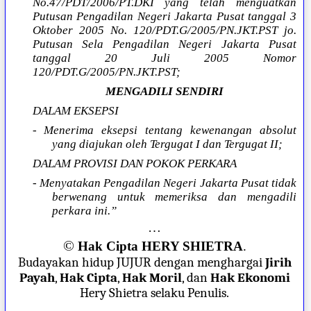
No.47/PDT/2006/PT.DKI yang telah menguatkan
Putusan Pengadilan Negeri Jakarta Pusat tanggal 3
Oktober 2005 No. 120/PDT.G/2005/PN.JKT.PST jo.
Putusan Sela Pengadilan Negeri Jakarta Pusat
tanggal 20 Juli 2005 Nomor
120/PDT.G/2005/PN.JKT.PST;
MENGADILI SENDIRI
DALAM EKSEPSI
- Menerima eksepsi tentang kewenangan absolut
yang diajukan oleh Tergugat I dan Tergugat II;
DALAM PROVISI DAN POKOK PERKARA
- Menyatakan Pengadilan Negeri Jakarta Pusat tidak
berwenang untuk memeriksa dan mengadili
perkara ini.”
…
©
Hak Cipta HERY SHIETRA
.
Budayakan hidup JUJUR dengan menghargai
Jirih
Payah
,
Hak Cipta
,
Hak Moril
, dan
Hak Ekonomi
Hery Shietra selaku Penulis.