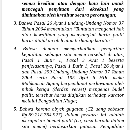
semua kreditur atau dengan kata lain untuk
mencegah penyitaan dari eksekusi yang
dimintakan oleh kreditur secara perorangan
;
3. Bahwa Pasal 26 Ayat 1 undang-Undang Nomor 37
Tahun 2004 menentukan “Tuntutan mengenai hak
atau kewajiban yang menyangkut harta pailit
harus diajukan oleh atau terhadap kurator”;
4. Bahwa dengan memperhatikan pengertian
kepailitan sebagai sita umum tersebut di atas,
Pasal 1 Butir 1, Pasal 3 Ayat 1 beserta
penjelasannya, Pasal 1 Butir 1, Pasal 26 Ayat 1
dan Pasal 299 Undang-Undang Nomor 37 Tahun
2004 serta Pasal 195 Ayat 6 HIR, maka
Mahkamah Agung berpendapat perlawanan oleh
pihak ketiga (derden verzet) mengenai budel
pailit, tersebut harus diajukan terhadap kurator
melalui Pengadilan Niaga;
5. Bahwa karena obyek gugatan (C2 uang sebesar
Rp.69.218.764.927) dalam perkara ini adalah
merupakan boedel pailit (cq, casu berada dalam
sita umum) berdasarkan putusan Pengadilan