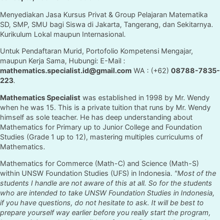
Menyediakan Jasa Kursus Privat & Group Pelajaran Matematika
SD, SMP, SMU bagi Siswa di Jakarta, Tangerang, dan Sekitarnya.
Kurikulum Lokal maupun Internasional.
Untuk Pendaftaran Murid, Portofolio Kompetensi Mengajar,
maupun Kerja Sama, Hubungi: E-Mail :
mathematics.specialist.id@gmail.com
WA : (+62)
08788-7835-
223
.
Mathematics Specialist
was established in 1998 by Mr. Wendy
when he was 15. This is a private tuition that runs by Mr. Wendy
himself as sole teacher. He has deep understanding about
Mathematics for Primary up to Junior College and Foundation
Studies (Grade 1 up to 12), mastering multiples curriculums of
Mathematics.
Mathematics for Commerce (Math-C) and Science (Math-S)
within UNSW Foundation Studies (UFS) in Indonesia.
"Most of the
students I handle are not aware of this at all. So for the students
who are intended to take UNSW Foundation Studies in Indonesia,
if you have questions, do not hesitate to ask. It will be best to
prepare yourself way earlier before you really start the program,