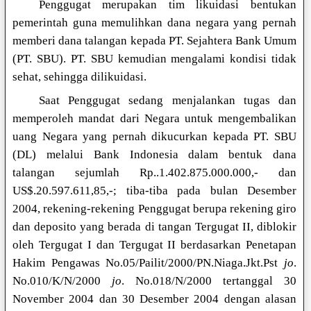
Penggugat merupakan tim likuidasi bentukan
pemerintah guna memulihkan dana negara yang pernah
memberi dana talangan kepada PT. Sejahtera Bank Umum
(PT. SBU). PT. SBU kemudian mengalami kondisi tidak
sehat, sehingga dilikuidasi.
Saat Penggugat sedang menjalankan tugas dan
memperoleh mandat dari Negara untuk mengembalikan
uang Negara yang pernah dikucurkan kepada PT. SBU
(DL) melalui Bank Indonesia dalam bentuk dana
talangan sejumlah Rp..1.402.875.000.000,- dan
US$.20.597.611,85,-; tiba-tiba pada bulan Desember
2004, rekening-rekening Penggugat berupa rekening giro
dan deposito yang berada di tangan Tergugat II, diblokir
oleh Tergugat I dan Tergugat II berdasarkan Penetapan
Hakim Pengawas No.05/Pailit/2000/PN.Niaga.Jkt.Pst
jo
.
No.010/K/N/2000
jo
. No.018/N/2000 tertanggal 30
November 2004 dan 30 Desember 2004 dengan alasan