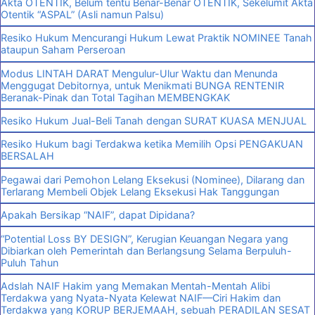
Akta OTENTIK, Belum tentu Benar-Benar OTENTIK, Sekelumit Akta
Otentik “ASPAL” (Asli namun Palsu)
Resiko Hukum Mencurangi Hukum Lewat Praktik NOMINEE Tanah
ataupun Saham Perseroan
Modus LINTAH DARAT Mengulur-Ulur Waktu dan Menunda
Menggugat Debitornya, untuk Menikmati BUNGA RENTENIR
Beranak-Pinak dan Total Tagihan MEMBENGKAK
Resiko Hukum Jual-Beli Tanah dengan SURAT KUASA MENJUAL
Resiko Hukum bagi Terdakwa ketika Memilih Opsi PENGAKUAN
BERSALAH
Pegawai dari Pemohon Lelang Eksekusi (Nominee), Dilarang dan
Terlarang Membeli Objek Lelang Eksekusi Hak Tanggungan
Apakah Bersikap “NAIF”, dapat Dipidana?
“Potential Loss BY DESIGN”, Kerugian Keuangan Negara yang
Dibiarkan oleh Pemerintah dan Berlangsung Selama Berpuluh-
Puluh Tahun
Adslah NAIF Hakim yang Memakan Mentah-Mentah Alibi
Terdakwa yang Nyata-Nyata Kelewat NAIF—Ciri Hakim dan
Terdakwa yang KORUP BERJEMAAH, sebuah PERADILAN SESAT