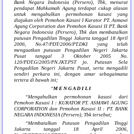
Bank Negara Indonesia (Persero), Tbk, menurut
pendapat Mahkamah Agung terdapat cukup alasan
untuk mengabulkan permohonan kasasi yang
diajukan oleh Pemohon Kasasi I Kurator PT. Asmawi
Agung Corporation dan Pemohon Kasasi II PT. Bank
Negara Indonesia (Persero), Tbk dan membatalkan
putusan Pengadilan Tinggi Jakarta tanggal 18 April
2006, No.47/PDT/2006/PT.DKI yang telah
menguatkan putusan Pengadilan Negeri Jakarta
Pusat tanggal 3 Oktober 2005 No.
120/PDT.G/2005/PN.JKT.PST jo. Putusan Sela
Pengadilan Negeri Jakarta Pusat, serta mengadili
sendiri perkara ini, dengan amar sebagaimana
tertera di bawah ini;
“
M E N G A D I L I
“Mengabulkan permohonan kasasi dari
Pemohon Kasasi I : KURATOR PT. ASMAWI AGUNG
CORPORATION dan Pemohon Kasasi II : PT. BANK
NEGARA INDONESIA (Persero), Tbk tersebut;
“Membatalkan Putusan Pengadilan Tinggi
Jakarta tanggal 18 April 2006,