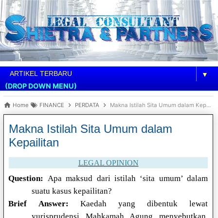
▼
(DROP DOWN MENU)
Home
FINANCE
PERDATA
Makna Istilah Sita Umum dalam Kepailitan
Makna Istilah Sita Umum dalam
Kepailitan
LEGAL OPINION
Question:
Apa maksud dari istilah ‘sita umum’ dalam
suatu kasus kepailitan?
Brief Answer:
Kaedah yang dibentuk lewat
yurisprudensi Mahkamah Agung menyebutkan,