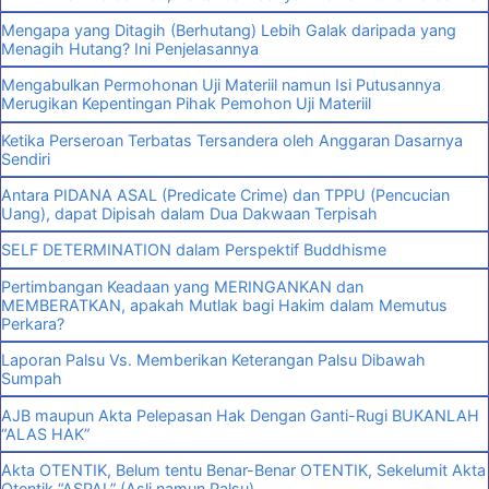
Mengapa yang Ditagih (Berhutang) Lebih Galak daripada yang
Menagih Hutang? Ini Penjelasannya
Mengabulkan Permohonan Uji Materiil namun Isi Putusannya
Merugikan Kepentingan Pihak Pemohon Uji Materiil
Ketika Perseroan Terbatas Tersandera oleh Anggaran Dasarnya
Sendiri
Antara PIDANA ASAL (Predicate Crime) dan TPPU (Pencucian
Uang), dapat Dipisah dalam Dua Dakwaan Terpisah
SELF DETERMINATION dalam Perspektif Buddhisme
Pertimbangan Keadaan yang MERINGANKAN dan
MEMBERATKAN, apakah Mutlak bagi Hakim dalam Memutus
Perkara?
Laporan Palsu Vs. Memberikan Keterangan Palsu Dibawah
Sumpah
AJB maupun Akta Pelepasan Hak Dengan Ganti-Rugi BUKANLAH
“ALAS HAK”
Akta OTENTIK, Belum tentu Benar-Benar OTENTIK, Sekelumit Akta
Otentik “ASPAL” (Asli namun Palsu)