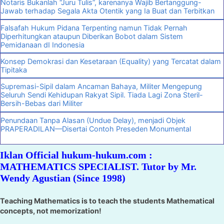
Notaris Bukanlah “Juru Tulis”, karenanya Wajib Bertanggung-
Jawab terhadap Segala Akta Otentik yang Ia Buat dan Terbitkan
Falsafah Hukum Pidana Terpenting namun Tidak Pernah
Diperhitungkan ataupun Diberikan Bobot dalam Sistem
Pemidanaan dI Indonesia
Konsep Demokrasi dan Kesetaraan (Equality) yang Tercatat dalam
Tipitaka
Supremasi-Sipil dalam Ancaman Bahaya, Militer Mengepung
Seluruh Sendi Kehidupan Rakyat Sipil. Tiada Lagi Zona Steril-
Bersih-Bebas dari Militer
Penundaan Tanpa Alasan (Undue Delay), menjadi Objek
PRAPERADILAN—Disertai Contoh Preseden Monumental
Iklan Official hukum-hukum.com :
MATHEMATICS SPECIALIST. Tutor by Mr.
Wendy Agustian (Since 1998)
Teaching Mathematics is to teach the students Mathematical
concepts, not memorization!