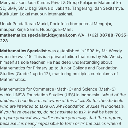
Menyediakan Jasa Kursus Privat & Group Pelajaran Matematika
SD, SMP, SMU bagi Siswa di Jakarta, Tangerang, dan Sekitarnya.
Kurikulum Lokal maupun Internasional.
Untuk Pendaftaran Murid, Portofolio Kompetensi Mengajar,
maupun Kerja Sama, Hubungi: E-Mail :
mathematics.specialist.id@gmail.com
WA : (+62)
08788-7835-
223
.
Mathematics Specialist
was established in 1998 by Mr. Wendy
when he was 15. This is a private tuition that runs by Mr. Wendy
himself as sole teacher. He has deep understanding about
Mathematics for Primary up to Junior College and Foundation
Studies (Grade 1 up to 12), mastering multiples curriculums of
Mathematics.
Mathematics for Commerce (Math-C) and Science (Math-S)
within UNSW Foundation Studies (UFS) in Indonesia.
"Most of the
students I handle are not aware of this at all. So for the students
who are intended to take UNSW Foundation Studies in Indonesia,
if you have questions, do not hesitate to ask. It will be best to
prepare yourself way earlier before you really start the program,
because it is nearly impossible to form or fix the basics when it