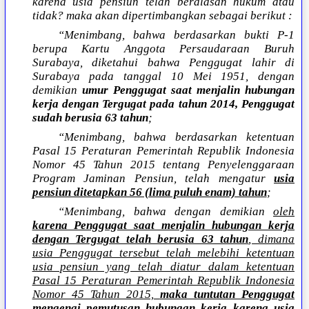
karena usia pensiun telah beralasan hukum atau
tidak? maka akan dipertimbangkan sebagai berikut :
“Menimbang, bahwa berdasarkan bukti P-1
berupa Kartu Anggota Persaudaraan Buruh
Surabaya, diketahui bahwa Penggugat lahir di
Surabaya pada tanggal 10 Mei 1951, dengan
demikian
umur Penggugat saat menjalin hubungan
kerja dengan Tergugat pada tahun 2014, Penggugat
sudah berusia 63 tahun
;
“Menimbang, bahwa berdasarkan ketentuan
Pasal 15 Peraturan Pemerintah Republik Indonesia
Nomor 45 Tahun 2015 tentang Penyelenggaraan
Program Jaminan Pensiun, telah mengatur
usia
pensiun ditetapkan 56 (lima puluh enam) tahun
;
“Menimbang, bahwa dengan demikian
oleh
karena Penggugat saat menjalin hubungan kerja
dengan Tergugat telah berusia 63 tahun
, dimana
usia Penggugat tersebut telah melebihi ketentuan
usia pensiun yang telah diatur dalam ketentuan
Pasal 15 Peraturan Pemerintah Republik Indonesia
Nomor 45 Tahun 2015,
maka tuntutan Penggugat
mengenai pemutusan hubungan kerja karena usia