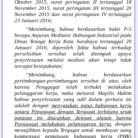
Oktober 2015, surat peringatan II tertanggal 18
November 2015, surat peringatan III tertanggal 20
November 2015 dan surat peringatan IV tertanggal
23 Januari 2016;
“Menimbang, bahwa berdasarkan bukti P-5
berupa Anjuran Mediator Hubungan Industrial pada
Dinas Tenaga Kerja Kota Surabaya tertanggal 29
Januari 2016, diperoleh fakta bahwa terhadap
perselisihan tersebut telah ditempuh upaya
penyelesaian melalui mediasi akan tetapi tidak
tercapai kesepakatan;
“Menimbang, bahwa berdasarkan
pertimbangan-pertimbangan tersebut di atas, oleh
karena Penggugat telah terbukti melakukan
pelanggaran kerja, maka menurut Majelis Hakim
bahwa penyelesaian yang adil dalam perkara ini
adalah dengan
menyatakan putus hubungan kerja
antara Penggugat dengan Tergugat terhitung sejak
putusan ini diucapkan dengan alasan karena
Penggugat melakukan pelanggaran kerja
, dengan
mewajibkan kepada Tergugat untuk membayar uang
kompensasi pemutusan hubungan kerja (PHK)