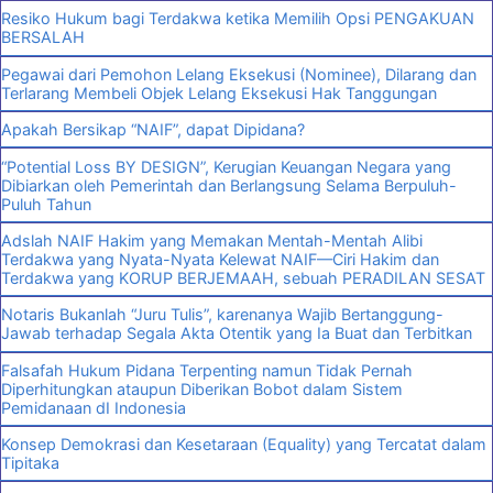
Resiko Hukum bagi Terdakwa ketika Memilih Opsi PENGAKUAN
BERSALAH
Pegawai dari Pemohon Lelang Eksekusi (Nominee), Dilarang dan
Terlarang Membeli Objek Lelang Eksekusi Hak Tanggungan
Apakah Bersikap “NAIF”, dapat Dipidana?
“Potential Loss BY DESIGN”, Kerugian Keuangan Negara yang
Dibiarkan oleh Pemerintah dan Berlangsung Selama Berpuluh-
Puluh Tahun
Adslah NAIF Hakim yang Memakan Mentah-Mentah Alibi
Terdakwa yang Nyata-Nyata Kelewat NAIF—Ciri Hakim dan
Terdakwa yang KORUP BERJEMAAH, sebuah PERADILAN SESAT
Notaris Bukanlah “Juru Tulis”, karenanya Wajib Bertanggung-
Jawab terhadap Segala Akta Otentik yang Ia Buat dan Terbitkan
Falsafah Hukum Pidana Terpenting namun Tidak Pernah
Diperhitungkan ataupun Diberikan Bobot dalam Sistem
Pemidanaan dI Indonesia
Konsep Demokrasi dan Kesetaraan (Equality) yang Tercatat dalam
Tipitaka