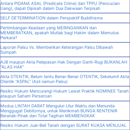
Antara PIDANA ASAL (Predicate Crime) dan TPPU (Pencucian
Uang), dapat Dipisah dalam Dua Dakwaan Terpisah
SELF DETERMINATION dalam Perspektif Buddhisme
Pertimbangan Keadaan yang MERINGANKAN dan
MEMBERATKAN, apakah Mutlak bagi Hakim dalam Memutus
Perkara?
Laporan Palsu Vs. Memberikan Keterangan Palsu Dibawah
Sumpah
AJB maupun Akta Pelepasan Hak Dengan Ganti-Rugi BUKANLAH
“ALAS HAK”
Akta OTENTIK, Belum tentu Benar-Benar OTENTIK, Sekelumit Akta
Otentik “ASPAL” (Asli namun Palsu)
Resiko Hukum Mencurangi Hukum Lewat Praktik NOMINEE Tanah
ataupun Saham Perseroan
Modus LINTAH DARAT Mengulur-Ulur Waktu dan Menunda
Menggugat Debitornya, untuk Menikmati BUNGA RENTENIR
Beranak-Pinak dan Total Tagihan MEMBENGKAK
Resiko Hukum Jual-Beli Tanah dengan SURAT KUASA MENJUAL