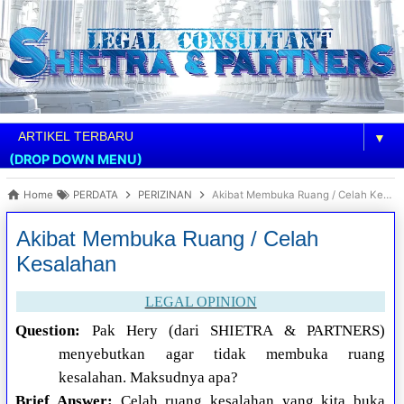
▼
(DROP DOWN MENU)
Home
PERDATA
PERIZINAN
Akibat Membuka Ruang / Celah Kesalahan
Akibat Membuka Ruang / Celah
Kesalahan
LEGAL OPINION
Question:
Pak Hery (dari SHIETRA & PARTNERS)
menyebutkan agar tidak membuka ruang
kesalahan. Maksudnya apa?
Brief Answer:
Celah ruang kesalahan yang kita buka