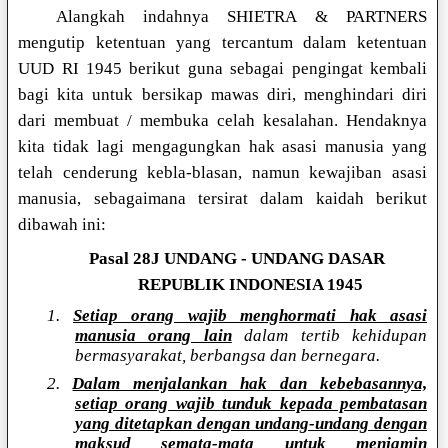
Alangkah indahnya SHIETRA & PARTNERS
mengutip ketentuan yang tercantum dalam ketentuan
UUD RI 1945 berikut guna sebagai pengingat kembali
bagi kita untuk bersikap mawas diri, menghindari diri
dari membuat / membuka celah kesalahan. Hendaknya
kita tidak lagi mengagungkan hak asasi manusia yang
telah cenderung kebla-blasan, namun kewajiban asasi
manusia, sebagaimana tersirat dalam kaidah berikut
dibawah ini:
Pasal 28J UNDANG - UNDANG DASAR
REPUBLIK INDONESIA 1945
1.
Setiap orang wajib menghormati hak asasi
manusia orang lain
dalam tertib kehidupan
bermasyarakat, berbangsa dan bernegara.
2.
Dalam menjalankan hak dan kebebasannya,
setiap orang wajib tunduk kepada pembatasan
yang ditetapkan dengan undang-undang dengan
maksud semata-mata untuk menjamin