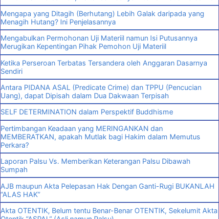
Mengapa yang Ditagih (Berhutang) Lebih Galak daripada yang
Menagih Hutang? Ini Penjelasannya
Mengabulkan Permohonan Uji Materiil namun Isi Putusannya
Merugikan Kepentingan Pihak Pemohon Uji Materiil
Ketika Perseroan Terbatas Tersandera oleh Anggaran Dasarnya
Sendiri
Antara PIDANA ASAL (Predicate Crime) dan TPPU (Pencucian
Uang), dapat Dipisah dalam Dua Dakwaan Terpisah
SELF DETERMINATION dalam Perspektif Buddhisme
Pertimbangan Keadaan yang MERINGANKAN dan
MEMBERATKAN, apakah Mutlak bagi Hakim dalam Memutus
Perkara?
Laporan Palsu Vs. Memberikan Keterangan Palsu Dibawah
Sumpah
AJB maupun Akta Pelepasan Hak Dengan Ganti-Rugi BUKANLAH
“ALAS HAK”
Akta OTENTIK, Belum tentu Benar-Benar OTENTIK, Sekelumit Akta
Otentik “ASPAL” (Asli namun Palsu)