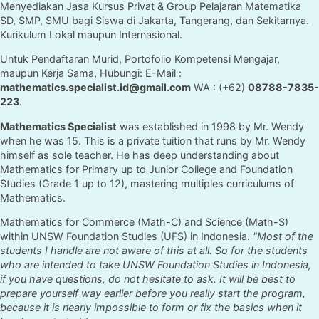
Menyediakan Jasa Kursus Privat & Group Pelajaran Matematika
SD, SMP, SMU bagi Siswa di Jakarta, Tangerang, dan Sekitarnya.
Kurikulum Lokal maupun Internasional.
Untuk Pendaftaran Murid, Portofolio Kompetensi Mengajar,
maupun Kerja Sama, Hubungi: E-Mail :
mathematics.specialist.id@gmail.com
WA : (+62)
08788-7835-
223
.
Mathematics Specialist
was established in 1998 by Mr. Wendy
when he was 15. This is a private tuition that runs by Mr. Wendy
himself as sole teacher. He has deep understanding about
Mathematics for Primary up to Junior College and Foundation
Studies (Grade 1 up to 12), mastering multiples curriculums of
Mathematics.
Mathematics for Commerce (Math-C) and Science (Math-S)
within UNSW Foundation Studies (UFS) in Indonesia.
"Most of the
students I handle are not aware of this at all. So for the students
who are intended to take UNSW Foundation Studies in Indonesia,
if you have questions, do not hesitate to ask. It will be best to
prepare yourself way earlier before you really start the program,
because it is nearly impossible to form or fix the basics when it