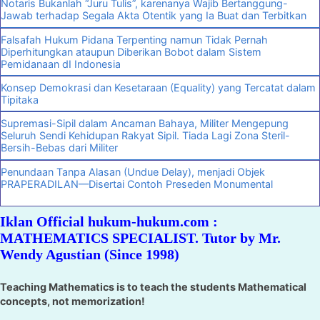
Notaris Bukanlah “Juru Tulis”, karenanya Wajib Bertanggung-
Jawab terhadap Segala Akta Otentik yang Ia Buat dan Terbitkan
Falsafah Hukum Pidana Terpenting namun Tidak Pernah
Diperhitungkan ataupun Diberikan Bobot dalam Sistem
Pemidanaan dI Indonesia
Konsep Demokrasi dan Kesetaraan (Equality) yang Tercatat dalam
Tipitaka
Supremasi-Sipil dalam Ancaman Bahaya, Militer Mengepung
Seluruh Sendi Kehidupan Rakyat Sipil. Tiada Lagi Zona Steril-
Bersih-Bebas dari Militer
Penundaan Tanpa Alasan (Undue Delay), menjadi Objek
PRAPERADILAN—Disertai Contoh Preseden Monumental
Iklan Official hukum-hukum.com :
MATHEMATICS SPECIALIST. Tutor by Mr.
Wendy Agustian (Since 1998)
Teaching Mathematics is to teach the students Mathematical
concepts, not memorization!