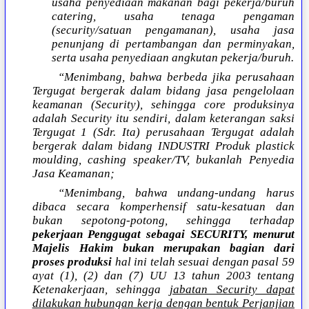
usaha penyediaan makanan bagi pekerja/buruh
catering, usaha tenaga pengaman
(security/satuan pengamanan), usaha jasa
penunjang di pertambangan dan perminyakan,
serta usaha penyediaan angkutan pekerja/buruh.
“Menimbang, bahwa berbeda jika perusahaan
Tergugat bergerak dalam bidang jasa pengelolaan
keamanan (Security), sehingga core produksinya
adalah Security itu sendiri, dalam keterangan saksi
Tergugat 1 (Sdr. Ita) perusahaan Tergugat adalah
bergerak dalam bidang INDUSTRI Produk plastick
moulding, cashing speaker/TV, bukanlah Penyedia
Jasa Keamanan;
“Menimbang, bahwa undang-undang harus
dibaca secara komperhensif satu-kesatuan dan
bukan sepotong-potong, sehingga terhadap
pekerjaan Penggugat sebagai SECURITY, menurut
Majelis Hakim bukan merupakan bagian dari
proses produksi
hal ini telah sesuai dengan pasal 59
ayat (1), (2) dan (7) UU 13 tahun 2003 tentang
Ketenakerjaan, sehingga
jabatan Security dapat
dilakukan hubungan kerja dengan bentuk Perjanjian