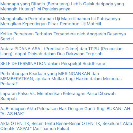
Mengapa yang Ditagih (Berhutang) Lebih Galak daripada yang
Menagih Hutang? Ini Penjelasannya
Mengabulkan Permohonan Uji Materiil namun Isi Putusannya
Merugikan Kepentingan Pihak Pemohon Uji Materiil
Ketika Perseroan Terbatas Tersandera oleh Anggaran Dasarnya
Sendiri
Antara PIDANA ASAL (Predicate Crime) dan TPPU (Pencucian
Uang), dapat Dipisah dalam Dua Dakwaan Terpisah
SELF DETERMINATION dalam Perspektif Buddhisme
Pertimbangan Keadaan yang MERINGANKAN dan
MEMBERATKAN, apakah Mutlak bagi Hakim dalam Memutus
Perkara?
Laporan Palsu Vs. Memberikan Keterangan Palsu Dibawah
Sumpah
AJB maupun Akta Pelepasan Hak Dengan Ganti-Rugi BUKANLAH
“ALAS HAK”
Akta OTENTIK, Belum tentu Benar-Benar OTENTIK, Sekelumit Akta
Otentik “ASPAL” (Asli namun Palsu)