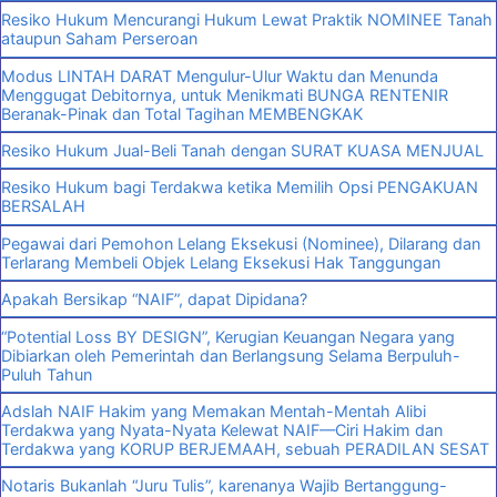
Resiko Hukum Mencurangi Hukum Lewat Praktik NOMINEE Tanah
ataupun Saham Perseroan
Modus LINTAH DARAT Mengulur-Ulur Waktu dan Menunda
Menggugat Debitornya, untuk Menikmati BUNGA RENTENIR
Beranak-Pinak dan Total Tagihan MEMBENGKAK
Resiko Hukum Jual-Beli Tanah dengan SURAT KUASA MENJUAL
Resiko Hukum bagi Terdakwa ketika Memilih Opsi PENGAKUAN
BERSALAH
Pegawai dari Pemohon Lelang Eksekusi (Nominee), Dilarang dan
Terlarang Membeli Objek Lelang Eksekusi Hak Tanggungan
Apakah Bersikap “NAIF”, dapat Dipidana?
“Potential Loss BY DESIGN”, Kerugian Keuangan Negara yang
Dibiarkan oleh Pemerintah dan Berlangsung Selama Berpuluh-
Puluh Tahun
Adslah NAIF Hakim yang Memakan Mentah-Mentah Alibi
Terdakwa yang Nyata-Nyata Kelewat NAIF—Ciri Hakim dan
Terdakwa yang KORUP BERJEMAAH, sebuah PERADILAN SESAT
Notaris Bukanlah “Juru Tulis”, karenanya Wajib Bertanggung-