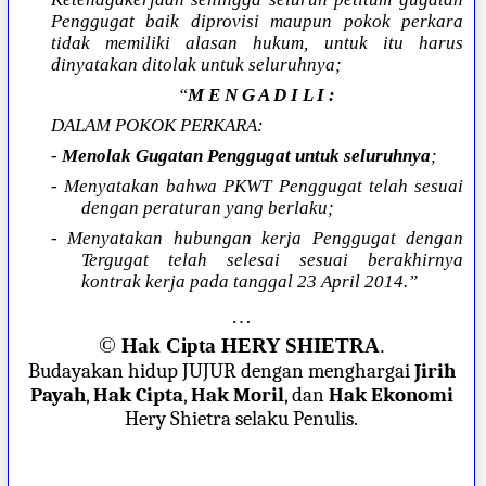
Penggugat baik diprovisi maupun pokok perkara
tidak memiliki alasan hukum, untuk itu harus
dinyatakan ditolak untuk seluruhnya;
“
M E N G A D I L I :
DALAM POKOK PERKARA:
-
Menolak Gugatan Penggugat untuk seluruhnya
;
- Menyatakan bahwa PKWT Penggugat telah sesuai
dengan peraturan yang berlaku;
- Menyatakan hubungan kerja Penggugat dengan
Tergugat telah selesai sesuai berakhirnya
kontrak kerja pada tanggal 23 April 2014.”
…
©
Hak Cipta HERY SHIETRA
.
Budayakan hidup JUJUR dengan menghargai
Jirih
Payah
,
Hak Cipta
,
Hak Moril
, dan
Hak Ekonomi
Hery Shietra selaku Penulis.