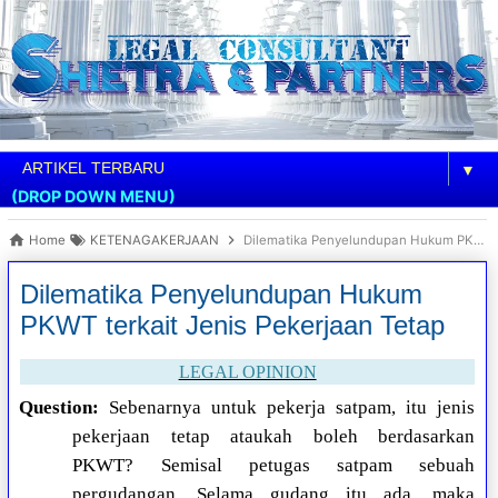
▼
(DROP DOWN MENU)
Home
KETENAGAKERJAAN
Dilematika Penyelundupan Hukum PKWT terkait Jenis Pekerjaan Tetap
Dilematika Penyelundupan Hukum
PKWT terkait Jenis Pekerjaan Tetap
LEGAL OPINION
Question:
Sebenarnya untuk pekerja satpam, itu jenis
pekerjaan tetap ataukah boleh berdasarkan
PKWT? Semisal petugas satpam sebuah
pergudangan. Selama gudang itu ada, maka