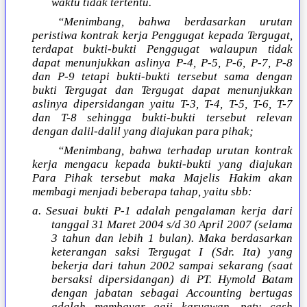
waktu tidak tertentu.
“Menimbang, bahwa berdasarkan urutan
peristiwa kontrak kerja Penggugat kepada Tergugat,
terdapat bukti-bukti Penggugat walaupun tidak
dapat menunjukkan aslinya P-4, P-5, P-6, P-7, P-8
dan P-9 tetapi bukti-bukti tersebut sama dengan
bukti Tergugat dan Tergugat dapat menunjukkan
aslinya dipersidangan yaitu T-3, T-4, T-5, T-6, T-7
dan T-8 sehingga bukti-bukti tersebut relevan
dengan dalil-dalil yang diajukan para pihak;
“Menimbang, bahwa terhadap urutan kontrak
kerja mengacu kepada bukti-bukti yang diajukan
Para Pihak tersebut maka Majelis Hakim akan
membagi menjadi beberapa tahap, yaitu sbb:
a. Sesuai bukti P-1 adalah pengalaman kerja dari
tanggal 31 Maret 2004 s/d 30 April 2007 (selama
3 tahun dan lebih 1 bulan). Maka berdasarkan
keterangan saksi Tergugat I (Sdr. Ita) yang
bekerja dari tahun 2002 sampai sekarang (saat
bersaksi dipersidangan) di PT. Hymold Batam
dengan jabatan sebagai Accounting bertugas
adalah membayar gaji karyawan, pety cash