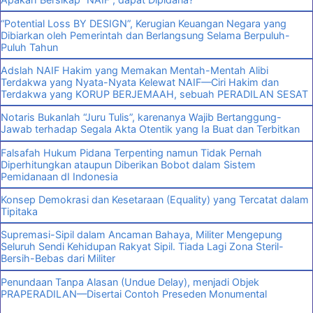
“Potential Loss BY DESIGN”, Kerugian Keuangan Negara yang
Dibiarkan oleh Pemerintah dan Berlangsung Selama Berpuluh-
Puluh Tahun
Adslah NAIF Hakim yang Memakan Mentah-Mentah Alibi
Terdakwa yang Nyata-Nyata Kelewat NAIF—Ciri Hakim dan
Terdakwa yang KORUP BERJEMAAH, sebuah PERADILAN SESAT
Notaris Bukanlah “Juru Tulis”, karenanya Wajib Bertanggung-
Jawab terhadap Segala Akta Otentik yang Ia Buat dan Terbitkan
Falsafah Hukum Pidana Terpenting namun Tidak Pernah
Diperhitungkan ataupun Diberikan Bobot dalam Sistem
Pemidanaan dI Indonesia
Konsep Demokrasi dan Kesetaraan (Equality) yang Tercatat dalam
Tipitaka
Supremasi-Sipil dalam Ancaman Bahaya, Militer Mengepung
Seluruh Sendi Kehidupan Rakyat Sipil. Tiada Lagi Zona Steril-
Bersih-Bebas dari Militer
Penundaan Tanpa Alasan (Undue Delay), menjadi Objek
PRAPERADILAN—Disertai Contoh Preseden Monumental