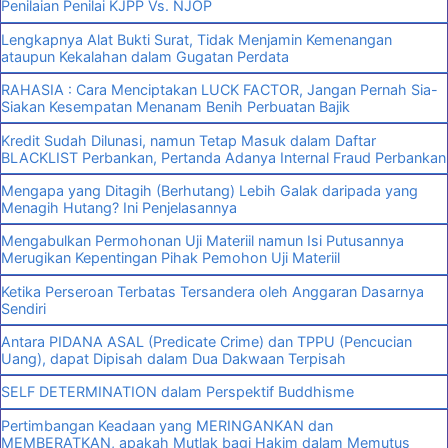
Penilaian Penilai KJPP Vs. NJOP
Lengkapnya Alat Bukti Surat, Tidak Menjamin Kemenangan
ataupun Kekalahan dalam Gugatan Perdata
RAHASIA : Cara Menciptakan LUCK FACTOR, Jangan Pernah Sia-
Siakan Kesempatan Menanam Benih Perbuatan Bajik
Kredit Sudah Dilunasi, namun Tetap Masuk dalam Daftar
BLACKLIST Perbankan, Pertanda Adanya Internal Fraud Perbankan
Mengapa yang Ditagih (Berhutang) Lebih Galak daripada yang
Menagih Hutang? Ini Penjelasannya
Mengabulkan Permohonan Uji Materiil namun Isi Putusannya
Merugikan Kepentingan Pihak Pemohon Uji Materiil
Ketika Perseroan Terbatas Tersandera oleh Anggaran Dasarnya
Sendiri
Antara PIDANA ASAL (Predicate Crime) dan TPPU (Pencucian
Uang), dapat Dipisah dalam Dua Dakwaan Terpisah
SELF DETERMINATION dalam Perspektif Buddhisme
Pertimbangan Keadaan yang MERINGANKAN dan
MEMBERATKAN, apakah Mutlak bagi Hakim dalam Memutus