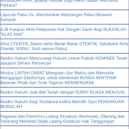
MEMBERATKAN, apakah Mutlak bagi Hakim dalam Memutus
Perkara?
Laporan Palsu Vs. Memberikan Keterangan Palsu Dibawah
Sumpah
AJB maupun Akta Pelepasan Hak Dengan Ganti-Rugi BUKANLAH
“ALAS HAK”
Akta OTENTIK, Belum tentu Benar-Benar OTENTIK, Sekelumit Akta
Otentik “ASPAL” (Asli namun Palsu)
Resiko Hukum Mencurangi Hukum Lewat Praktik NOMINEE Tanah
ataupun Saham Perseroan
Modus LINTAH DARAT Mengulur-Ulur Waktu dan Menunda
Menggugat Debitornya, untuk Menikmati BUNGA RENTENIR
Beranak-Pinak dan Total Tagihan MEMBENGKAK
Resiko Hukum Jual-Beli Tanah dengan SURAT KUASA MENJUAL
Resiko Hukum bagi Terdakwa ketika Memilih Opsi PENGAKUAN
BERSALAH
Pegawai dari Pemohon Lelang Eksekusi (Nominee), Dilarang dan
Terlarang Membeli Objek Lelang Eksekusi Hak Tanggungan