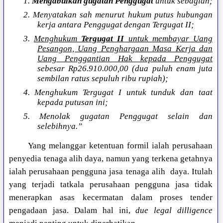
1.
Mengabulkan gugatan Penggugat
untuk sebagian;
2. Menyatakan sah menurut hukum putus hubungan
kerja antara Penggugat dengan Tergugat II;
3.
Menghukum
Tergugat II
untuk membayar Uang
Pesangon, Uang Penghargaan Masa Kerja dan
Uang Penggantian Hak kepada Penggugat
sebesar Rp26.910.000,00 (dua puluh enam juta
sembilan ratus sepuluh ribu rupiah);
4. Menghukum Tergugat I untuk tunduk dan taat
kepada putusan ini;
5. Menolak gugatan Penggugat selain dan
selebihnya.”
Yang melanggar ketentuan formil ialah perusahaan
penyedia tenaga alih daya, namun yang terkena getahnya
ialah perusahaan pengguna jasa tenaga alih daya. Itulah
yang terjadi tatkala perusahaan pengguna jasa tidak
menerapkan asas kecermatan dalam proses tender
pengadaan jasa. Dalam hal ini,
due legal dilligence