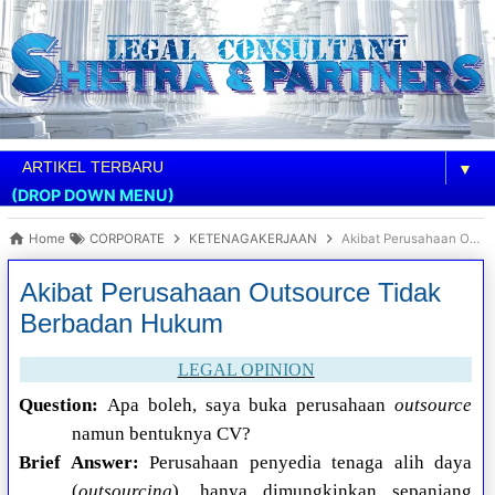
▼
(DROP DOWN MENU)
Home
CORPORATE
KETENAGAKERJAAN
Akibat Perusahaan Outsource Tidak Berbadan Hukum
Akibat Perusahaan Outsource Tidak
Berbadan Hukum
LEGAL OPINION
Question:
Apa boleh, saya buka perusahaan
outsource
namun bentuknya CV?
Brief Answer:
Perusahaan penyedia tenaga alih daya
(
outsourcing
), hanya dimungkinkan sepanjang