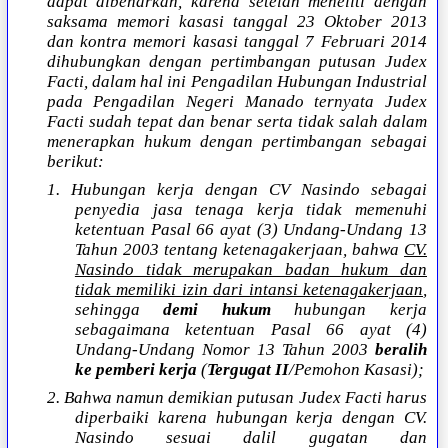
dapat dibenarkan, karena setelah meneliti dengan
saksama memori kasasi tanggal 23 Oktober 2013
dan kontra memori kasasi tanggal 7 Februari 2014
dihubungkan dengan pertimbangan putusan Judex
Facti, dalam hal ini Pengadilan Hubungan Industrial
pada Pengadilan Negeri Manado ternyata Judex
Facti sudah tepat dan benar serta tidak salah dalam
menerapkan hukum dengan pertimbangan sebagai
berikut:
1. Hubungan kerja dengan CV Nasindo sebagai
penyedia jasa tenaga kerja tidak memenuhi
ketentuan Pasal 66 ayat (3) Undang-Undang 13
Tahun 2003 tentang ketenagakerjaan, bahwa
CV.
Nasindo tidak merupakan badan hukum dan
tidak memiliki izin dari intansi ketenagakerjaan
,
sehingga
demi hukum
hubungan kerja
sebagaimana ketentuan Pasal 66 ayat (4)
Undang-Undang Nomor 13 Tahun 2003
beralih
ke pemberi kerja
(
Tergugat II
/Pemohon Kasasi);
2. Bahwa namun demikian putusan Judex Facti harus
diperbaiki karena hubungan kerja dengan CV.
Nasindo sesuai dalil gugatan dan