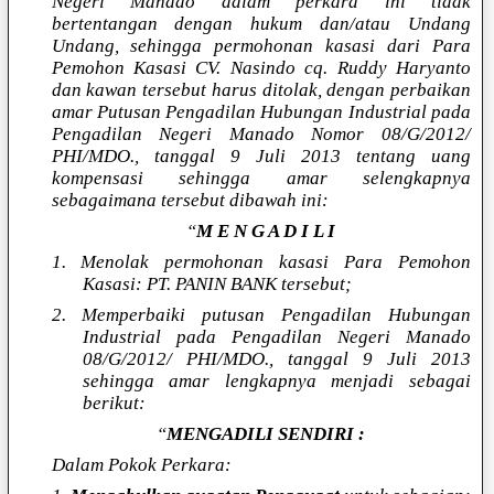
Negeri Manado dalam perkara ini tidak
bertentangan dengan hukum dan/atau Undang
Undang, sehingga permohonan kasasi dari Para
Pemohon Kasasi CV. Nasindo cq. Ruddy Haryanto
dan kawan tersebut harus ditolak, dengan perbaikan
amar Putusan Pengadilan Hubungan Industrial pada
Pengadilan Negeri Manado Nomor 08/G/2012/
PHI/MDO., tanggal 9 Juli 2013 tentang uang
kompensasi sehingga amar selengkapnya
sebagaimana tersebut dibawah ini:
“
M E N G A D I L I
1. Menolak permohonan kasasi Para Pemohon
Kasasi: PT. PANIN BANK tersebut;
2. Memperbaiki putusan Pengadilan Hubungan
Industrial pada Pengadilan Negeri Manado
08/G/2012/ PHI/MDO., tanggal 9 Juli 2013
sehingga amar lengkapnya menjadi sebagai
berikut:
“
MENGADILI SENDIRI :
Dalam Pokok Perkara: