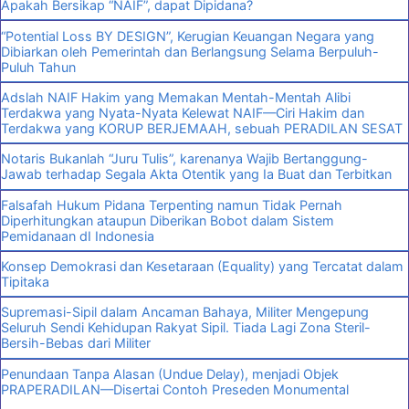
Apakah Bersikap “NAIF”, dapat Dipidana?
“Potential Loss BY DESIGN”, Kerugian Keuangan Negara yang
Dibiarkan oleh Pemerintah dan Berlangsung Selama Berpuluh-
Puluh Tahun
Adslah NAIF Hakim yang Memakan Mentah-Mentah Alibi
Terdakwa yang Nyata-Nyata Kelewat NAIF—Ciri Hakim dan
Terdakwa yang KORUP BERJEMAAH, sebuah PERADILAN SESAT
Notaris Bukanlah “Juru Tulis”, karenanya Wajib Bertanggung-
Jawab terhadap Segala Akta Otentik yang Ia Buat dan Terbitkan
Falsafah Hukum Pidana Terpenting namun Tidak Pernah
Diperhitungkan ataupun Diberikan Bobot dalam Sistem
Pemidanaan dI Indonesia
Konsep Demokrasi dan Kesetaraan (Equality) yang Tercatat dalam
Tipitaka
Supremasi-Sipil dalam Ancaman Bahaya, Militer Mengepung
Seluruh Sendi Kehidupan Rakyat Sipil. Tiada Lagi Zona Steril-
Bersih-Bebas dari Militer
Penundaan Tanpa Alasan (Undue Delay), menjadi Objek
PRAPERADILAN—Disertai Contoh Preseden Monumental