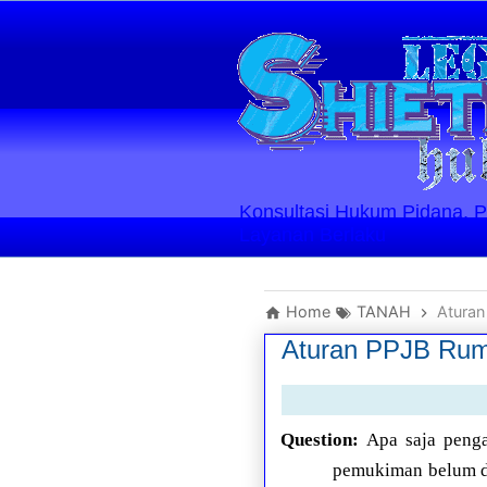
Konsultasi Hukum Pidana, Perd
Layanan Berlaku
Home
TANAH
Atura
Aturan PPJB Rum
Question:
Apa saja peng
pemukiman belum di