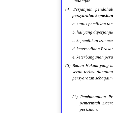
undangan.
(4) Perjanjian pendahu
persyaratan kepastian
a. status pemilikan ta
b. hal yang diperjanji
c. kepemilikan izin m
d. ketersediaan Prasa
e.
keterbangunan peru
(5) Badan Hukum yang m
serah terima dan/ata
persyaratan sebagaim
(1) Pembangunan Pr
pemerintah Daer
perizinan
.