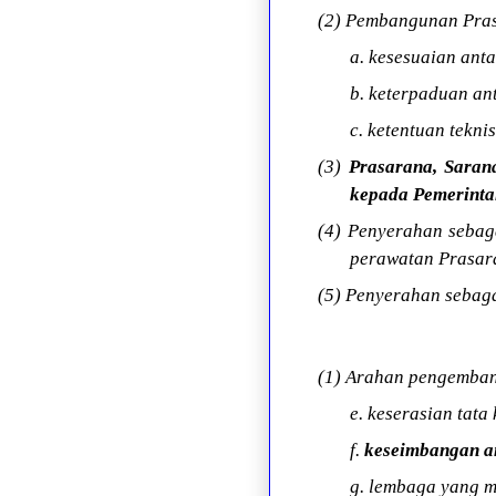
(2) Pembangunan Pras
a. kesesuaian ant
b. keterpaduan an
c. ketentuan tekn
(3)
Prasarana, Sarana
kepada Pemerinta
(4) Penyerahan sebag
perawatan Prasara
(5) Penyerahan sebaga
(1) Arahan pengemban
e. keserasian tat
f.
keseimbangan an
g. lembaga yang 