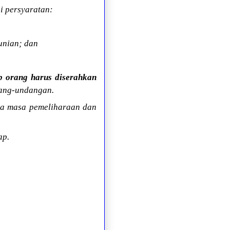
i persyaratan:
unian; dan
ap orang harus diserahkan
dang-undangan.
ya masa pemeliharaan dan
ap.