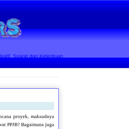
ikatif. Syarat dan Ketentuan
encana proyek, maksudnya
wat PPJB? Bagaimana juga