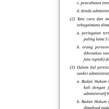
c. pencabutan inse
d. denda administr
(2) Tata cara dan m
sebagaimana dimak
a. peringatan ter
paling lama 5 
b. orang perseo
dikenakan san
juta rupiah) d
(3) Dalam hal peren
sanksi administrat
a. Badan Hukum s
kali dengan j
administratif
b. Badan Hukum 
dimaksud pada