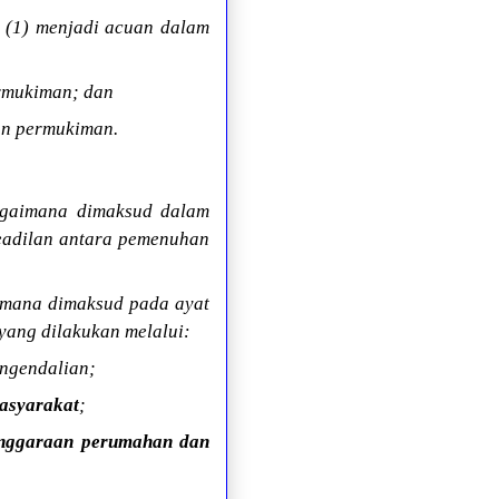
(1) menjadi acuan dalam
rmukiman; dan
an permukiman.
bagaimana dimaksud dalam
eadilan antara pemenuhan
aimana dimaksud pada ayat
ang dilakukan melalui:
ngendalian;
asyarakat
;
lenggaraan perumahan dan