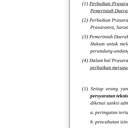
(1)
Perbaikan Prasara
Pemerintah Daera
(2) Perbaikan Prasar
Prasaranra, Sara
(3) Pemerintah Daera
Hukum untuk mela
perundang-undan
(4) Dalam hal Prasar
perbaikan merupa
(1) Setiap orang y
persyaratan teknis
dikenai sanksi adm
a. peringatan tertu
b. pencabutan izi