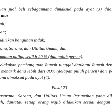
luan jual beli sebagaimana dimaksud pada ayat (3) di
 atas
:
nah;
kan;
endirikan bangunan induk;
rana, Sarana, dan Utilitas Umum; dan
mahan paling sedikit 20 % (dua puluh persen)
.
elakukan pembangunan Rumah tunggal dan/atau Rumah deret
u menarik dana lebih dari 8O% (delapan puluh persen) dari 
ana dimaksud pada ayat (4).
Pasal 23
asarana, Sarana, dan Utilitas Umum Perumahan yang dil
ah, dan/atau setiap orang
wajib dilakukan sesuai dengan