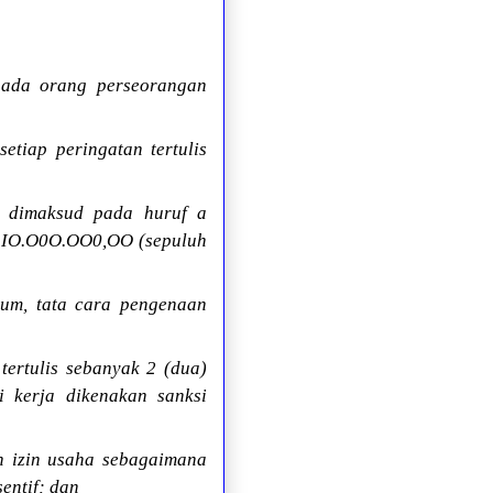
pada orang perseorangan
etiap peringatan tertulis
a dimaksud pada huruf a
Rp.IO.O0O.OO0,OO (sepuluh
um, tata cara pengenaan
ertulis sebanyak 2 (dua)
i kerja dikenakan sanksi
 izin usaha sebagaimana
entif; dan