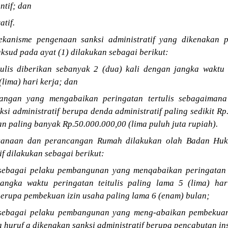
ntif; dan
atif.
ekanisme pengenaan sanksi administratif yang dikenakan 
sud pada ayat (1) dilakukan sebagai berikut:
tulis diberikan sebanyak 2 (dua) kali dengan jangka waktu s
(lima) hari kerja; dan
rangan yang mengabaikan peringatan tertulis sebagaiman
ksi administratif berupa denda administratif paling sedikit 
an paling banyak Rp.50.000.000,00 (lima puluh juta rupiah).
canaan dan perancangan Rumah dilakukan olah Badan Huk
if dilakukan sebagai berikut:
ebagai pelaku pembangunan yang menqabaikan peringatan t
angka waktu peringatan teitulis paling lama 5 (lima) har
 berupa pembekuan izin usaha paling lama 6 (enam) bulan;
sebagai pelaku pembangunan yang meng-abaikan pembekuan
 huruf a dikenakan sanksi administratif berupa pencabutan ins