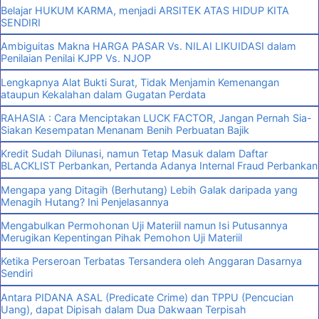
Belajar HUKUM KARMA, menjadi ARSITEK ATAS HIDUP KITA
SENDIRI
Ambiguitas Makna HARGA PASAR Vs. NILAI LIKUIDASI dalam
Penilaian Penilai KJPP Vs. NJOP
Lengkapnya Alat Bukti Surat, Tidak Menjamin Kemenangan
ataupun Kekalahan dalam Gugatan Perdata
RAHASIA : Cara Menciptakan LUCK FACTOR, Jangan Pernah Sia-
Siakan Kesempatan Menanam Benih Perbuatan Bajik
Kredit Sudah Dilunasi, namun Tetap Masuk dalam Daftar
BLACKLIST Perbankan, Pertanda Adanya Internal Fraud Perbankan
Mengapa yang Ditagih (Berhutang) Lebih Galak daripada yang
Menagih Hutang? Ini Penjelasannya
Mengabulkan Permohonan Uji Materiil namun Isi Putusannya
Merugikan Kepentingan Pihak Pemohon Uji Materiil
Ketika Perseroan Terbatas Tersandera oleh Anggaran Dasarnya
Sendiri
Antara PIDANA ASAL (Predicate Crime) dan TPPU (Pencucian
Uang), dapat Dipisah dalam Dua Dakwaan Terpisah