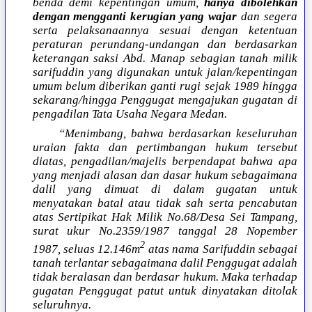
benda demi kepentingan umum,
hanya dibolehkan
dengan mengganti kerugian yang wajar
dan segera
serta pelaksanaannya sesuai dengan ketentuan
peraturan perundang-undangan dan berdasarkan
keterangan saksi Abd. Manap sebagian tanah milik
sarifuddin yang digunakan untuk jalan/kepentingan
umum belum diberikan ganti rugi sejak 1989 hingga
sekarang/hingga Penggugat mengajukan gugatan di
pengadilan Tata Usaha Negara Medan.
“Menimbang, bahwa berdasarkan keseluruhan
uraian fakta dan pertimbangan hukum tersebut
diatas, pengadilan/majelis berpendapat bahwa apa
yang menjadi alasan dan dasar hukum sebagaimana
dalil yang dimuat di dalam gugatan untuk
menyatakan batal atau tidak sah serta pencabutan
atas Sertipikat Hak Milik No.68/Desa Sei Tampang,
surat ukur No.2359/1987 tanggal 28 Nopember
2
1987, seluas 12.146m
atas nama Sarifuddin sebagai
tanah terlantar sebagaimana dalil Penggugat adalah
tidak beralasan dan berdasar hukum. Maka terhadap
gugatan Penggugat patut untuk dinyatakan ditolak
seluruhnya.