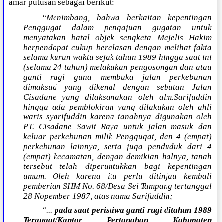
amar putusan sebagai berikut:
“Menimbang, bahwa berkaitan kepentingan
Penggugat dalam pengajuan gugatan untuk
menyatakan batal objek sengketa Majelis Hakim
berpendapat cukup beralasan dengan melihat fakta
selama kurun waktu sejak tahun 1989 hingga saat ini
(selama 24 tahun) melakukan pengosongan dan atau
ganti rugi guna membuka jalan perkebunan
dimaksud yang dikenal dengan sebutan Jalan
Cisadane yang dilaksanakan oleh alm.Sarifuddin
hingga ada pemblokiran yang dilakukan oleh ahli
waris syarifuddin karena tanahnya digunakan oleh
PT. Cisadane Sawit Raya untuk jalan masuk dan
keluar perkebunan milik Penggugat, dan 4 (empat)
perkebunan lainnya, serta juga penduduk dari 4
(empat) kecamatan, dengan demikian halnya, tanah
tersebut telah diperuntukkan bagi kepentingan
umum. Oleh karena itu perlu ditinjau kembali
pemberian SHM No. 68/Desa Sei Tampang tertanggal
28 Nopember 1987, atas nama Sarifuddin;
“...
pada saat peristiwa ganti rugi ditahun 1989
Tergugat/
Kantor Pertanahan Kabupaten