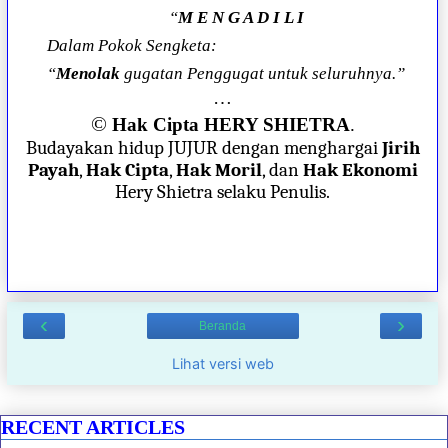
“
M E N G A D I L I
Dalam Pokok Sengketa:
“
Menolak
gugatan Penggugat untuk seluruhnya.”
…
©
Hak Cipta HERY SHIETRA
.
Budayakan hidup JUJUR dengan menghargai
Jirih
Payah
,
Hak Cipta
,
Hak Moril
, dan
Hak Ekonomi
Hery Shietra selaku Penulis.
‹
›
Beranda
Lihat versi web
RECENT ARTICLES