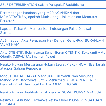
SELF DETERMINATION dalam Perspektif Buddhisme
Pertimbangan Keadaan yang MERINGANKAN dan
MEMBERATKAN, apakah Mutlak bagi Hakim dalam Memutus
Perkara?
Laporan Palsu Vs. Memberikan Keterangan Palsu Dibawah
Sumpah
AJB maupun Akta Pelepasan Hak Dengan Ganti-Rugi BUKANLAH
“ALAS HAK”
Akta OTENTIK, Belum tentu Benar-Benar OTENTIK, Sekelumit Akta
Otentik “ASPAL” (Asli namun Palsu)
Resiko Hukum Mencurangi Hukum Lewat Praktik NOMINEE Tanah
ataupun Saham Perseroan
Modus LINTAH DARAT Mengulur-Ulur Waktu dan Menunda
Menggugat Debitornya, untuk Menikmati BUNGA RENTENIR
Beranak-Pinak dan Total Tagihan MEMBENGKAK
Resiko Hukum Jual-Beli Tanah dengan SURAT KUASA MENJUAL
Resiko Hukum bagi Terdakwa ketika Memilih Opsi PENGAKUAN
BERSALAH