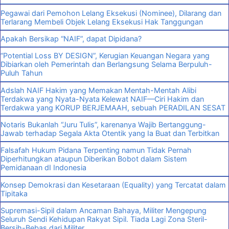
Pegawai dari Pemohon Lelang Eksekusi (Nominee), Dilarang dan
Terlarang Membeli Objek Lelang Eksekusi Hak Tanggungan
Apakah Bersikap “NAIF”, dapat Dipidana?
“Potential Loss BY DESIGN”, Kerugian Keuangan Negara yang
Dibiarkan oleh Pemerintah dan Berlangsung Selama Berpuluh-
Puluh Tahun
Adslah NAIF Hakim yang Memakan Mentah-Mentah Alibi
Terdakwa yang Nyata-Nyata Kelewat NAIF—Ciri Hakim dan
Terdakwa yang KORUP BERJEMAAH, sebuah PERADILAN SESAT
Notaris Bukanlah “Juru Tulis”, karenanya Wajib Bertanggung-
Jawab terhadap Segala Akta Otentik yang Ia Buat dan Terbitkan
Falsafah Hukum Pidana Terpenting namun Tidak Pernah
Diperhitungkan ataupun Diberikan Bobot dalam Sistem
Pemidanaan dI Indonesia
Konsep Demokrasi dan Kesetaraan (Equality) yang Tercatat dalam
Tipitaka
Supremasi-Sipil dalam Ancaman Bahaya, Militer Mengepung
Seluruh Sendi Kehidupan Rakyat Sipil. Tiada Lagi Zona Steril-
Bersih-Bebas dari Militer