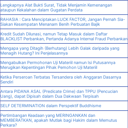
Lengkapnya Alat Bukti Surat, Tidak Menjamin Kemenangan
ataupun Kekalahan dalam Gugatan Perdata
RAHASIA : Cara Menciptakan LUCK FACTOR, Jangan Pernah Sia-
Siakan Kesempatan Menanam Benih Perbuatan Bajik
Kredit Sudah Dilunasi, namun Tetap Masuk dalam Daftar
BLACKLIST Perbankan, Pertanda Adanya Internal Fraud Perbankan
Mengapa yang Ditagih (Berhutang) Lebih Galak daripada yang
Menagih Hutang? Ini Penjelasannya
Mengabulkan Permohonan Uji Materiil namun Isi Putusannya
Merugikan Kepentingan Pihak Pemohon Uji Materiil
Ketika Perseroan Terbatas Tersandera oleh Anggaran Dasarnya
Sendiri
Antara PIDANA ASAL (Predicate Crime) dan TPPU (Pencucian
Uang), dapat Dipisah dalam Dua Dakwaan Terpisah
SELF DETERMINATION dalam Perspektif Buddhisme
Pertimbangan Keadaan yang MERINGANKAN dan
MEMBERATKAN, apakah Mutlak bagi Hakim dalam Memutus
Perkara?