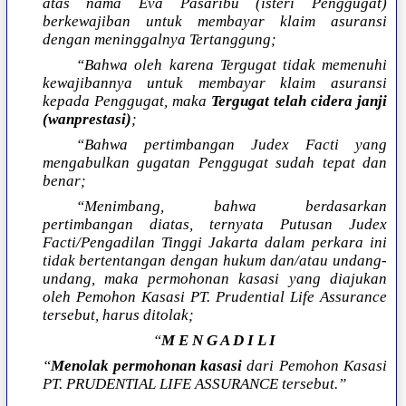
atas nama Eva Pasaribu (isteri Penggugat)
berkewajiban untuk membayar klaim asuransi
dengan meninggalnya Tertanggung;
“Bahwa oleh karena Tergugat tidak memenuhi
kewajibannya untuk membayar klaim asuransi
kepada Penggugat, maka
Tergugat telah cidera janji
(wanprestasi)
;
“Bahwa pertimbangan Judex Facti yang
mengabulkan gugatan Penggugat sudah tepat dan
benar;
“Menimbang, bahwa berdasarkan
pertimbangan diatas, ternyata Putusan Judex
Facti/Pengadilan Tinggi Jakarta dalam perkara ini
tidak bertentangan dengan hukum dan/atau undang-
undang, maka permohonan kasasi yang diajukan
oleh Pemohon Kasasi PT. Prudential Life Assurance
tersebut, harus ditolak;
“
M E N G A D I L I
“
Menolak permohonan kasasi
dari Pemohon Kasasi
PT. PRUDENTIAL LIFE ASSURANCE tersebut.”
…