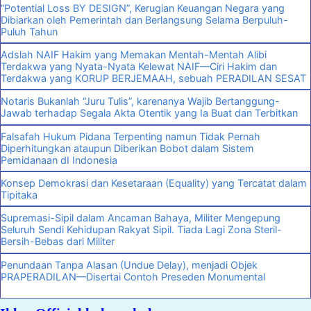
“Potential Loss BY DESIGN”, Kerugian Keuangan Negara yang
Dibiarkan oleh Pemerintah dan Berlangsung Selama Berpuluh-
Puluh Tahun
Adslah NAIF Hakim yang Memakan Mentah-Mentah Alibi
Terdakwa yang Nyata-Nyata Kelewat NAIF—Ciri Hakim dan
Terdakwa yang KORUP BERJEMAAH, sebuah PERADILAN SESAT
Notaris Bukanlah “Juru Tulis”, karenanya Wajib Bertanggung-
Jawab terhadap Segala Akta Otentik yang Ia Buat dan Terbitkan
Falsafah Hukum Pidana Terpenting namun Tidak Pernah
Diperhitungkan ataupun Diberikan Bobot dalam Sistem
Pemidanaan dI Indonesia
Konsep Demokrasi dan Kesetaraan (Equality) yang Tercatat dalam
Tipitaka
Supremasi-Sipil dalam Ancaman Bahaya, Militer Mengepung
Seluruh Sendi Kehidupan Rakyat Sipil. Tiada Lagi Zona Steril-
Bersih-Bebas dari Militer
Penundaan Tanpa Alasan (Undue Delay), menjadi Objek
PRAPERADILAN—Disertai Contoh Preseden Monumental