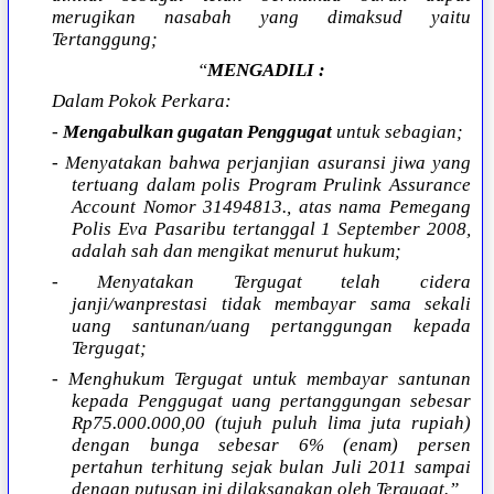
merugikan nasabah yang dimaksud yaitu
Tertanggung;
“
MENGADILI :
Dalam Pokok Perkara:
-
Mengabulkan gugatan Penggugat
untuk sebagian;
- Menyatakan bahwa perjanjian asuransi jiwa yang
tertuang dalam polis Program Prulink Assurance
Account Nomor 31494813., atas nama Pemegang
Polis Eva Pasaribu tertanggal 1 September 2008,
adalah sah dan mengikat menurut hukum;
- Menyatakan Tergugat telah cidera
janji/wanprestasi tidak membayar sama sekali
uang santunan/uang pertanggungan kepada
Tergugat;
- Menghukum Tergugat untuk membayar santunan
kepada Penggugat uang pertanggungan sebesar
Rp75.000.000,00 (tujuh puluh lima juta rupiah)
dengan bunga sebesar 6% (enam) persen
pertahun terhitung sejak bulan Juli 2011 sampai
dengan putusan ini dilaksanakan oleh Tergugat.”