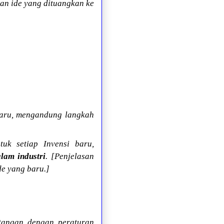
n ide yang dituangkan ke
baru, mengandung langkah
uk setiap Invensi baru,
lam industri
. [Penjelasan
de yang baru.]
tangan dengan peraturan