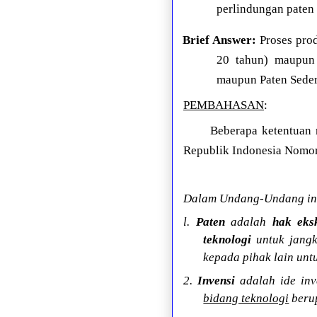
perlindungan paten
Brief Answer:
Proses prod
20 tahun) maupu
maupun Paten Seder
PEMBAHASAN
:
Beberapa ketentuan 
Republik Indonesia Nomor 
Dalam Undang-Undang ini
l.
Paten
adalah
hak eksk
teknologi
untuk jangk
kepada pihak lain un
2.
Invensi
adalah ide inv
bidang teknologi
beru