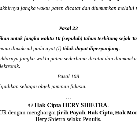
rakhirnya jangka waktu paten dicatat dan diumumkan melalui m
Pasal 23
ikan untuk jangka waktu 10 (sepuluh) tahun terhitung sejak 
mana dimaksud pada ayat (l)
tidak dapat diperpanjang
.
rakhirnya jangka waktu paten sederhana dicatat dan diumumkan
lektronik.
Pasal 108
ijadikan sebagai objek jaminan fidusia.
…
©
Hak Cipta HERY SHIETRA
.
JUR dengan menghargai
Jirih Payah
,
Hak Cipta
,
Hak Mor
Hery Shietra selaku Penulis.