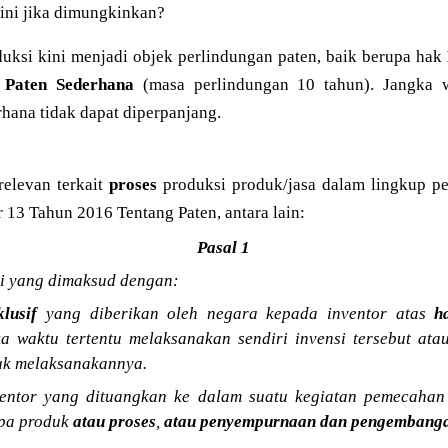
 ini jika dimungkinkan?
uksi kini menjadi objek perlindungan paten, baik berupa hak
n
Paten Sederhana
(masa perlindungan 10 tahun). Jangka 
hana tidak dapat diperpanjang.
relevan terkait
proses
produksi produk/jasa dalam lingkup 
13 Tahun 2016 Tentang Paten, antara lain:
Pasal 1
 yang dimaksud dengan:
lusif
yang diberikan oleh negara kepada inventor atas
h
a waktu tertentu melaksanakan sendiri invensi tersebut ata
tuk melaksanakannya.
entor yang dituangkan ke dalam suatu kegiatan pemecaha
pa produk
atau proses
,
atau penyempurnaan dan pengembanga