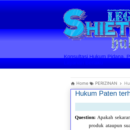
Konsultasi Hukum Pidana, Perd
Layanan Berlaku
Home
PERIZINAN
Hu
Hukum Paten terh
Question:
Apakah sekaran
produk ataupun sua