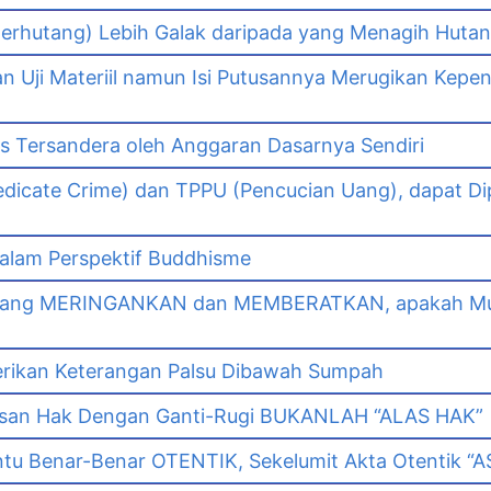
erhutang) Lebih Galak daripada yang Menagih Hutang
Uji Materiil namun Isi Putusannya Merugikan Kepe
as Tersandera oleh Anggaran Dasarnya Sendiri
dicate Crime) dan TPPU (Pencucian Uang), dapat Di
lam Perspektif Buddhisme
yang MERINGANKAN dan MEMBERATKAN, apakah Mut
erikan Keterangan Palsu Dibawah Sumpah
asan Hak Dengan Ganti-Rugi BUKANLAH “ALAS HAK”
tu Benar-Benar OTENTIK, Sekelumit Akta Otentik “AS