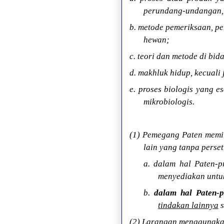
perundang-undangan, 
b. metode pemeriksaan, p
hewan;
c. teori dan metode di bi
d. makhluk hidup, kecuali 
e. proses biologis yang 
mikrobiologis.
(1) Pemegang Paten memil
lain yang tanpa perse
a. dalam hal Paten-
menyediakan untuk
b.
dalam hal Paten-p
tindakan lainnya
s
(2) Larangan menggunakan