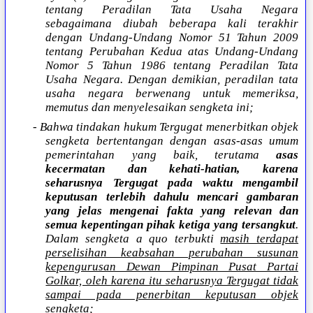
tentang Peradilan Tata Usaha Negara
sebagaimana diubah beberapa kali terakhir
dengan Undang-Undang Nomor 51 Tahun 2009
tentang Perubahan Kedua atas Undang-Undang
Nomor 5 Tahun 1986 tentang Peradilan Tata
Usaha Negara. Dengan demikian, peradilan tata
usaha negara berwenang untuk memeriksa,
memutus dan menyelesaikan sengketa ini;
- Bahwa tindakan hukum Tergugat menerbitkan objek
sengketa bertentangan dengan asas-asas umum
pemerintahan yang baik, terutama
asas
kecermatan dan kehati-hatian, karena
seharusnya Tergugat pada waktu mengambil
keputusan terlebih dahulu mencari gambaran
yang jelas mengenai fakta yang relevan dan
semua kepentingan pihak ketiga yang tersangkut
.
Dalam sengketa a quo terbukti
masih terdapat
perselisihan keabsahan perubahan susunan
kepengurusan Dewan Pimpinan Pusat Partai
Golkar, oleh karena itu seharusnya Tergugat tidak
sampai pada penerbitan keputusan objek
sengketa
;