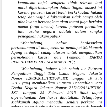
keputusan objek sengketa tidak relevan lagi
untuk dipertimbangkan dalam tingkat kasasi ini
karena putusan kasasi telah berkekuatan hukum
tetap dan wajib dilaksanakan tidak hanya oleh
pihak yang bersengketa akan tetapi juga berlaku
umum (erga omnes) karena putusan peradilan
tata usaha negara adalah dalam rangka
penegakan hukum publik;
“Menimbang, bahwa berdasarkan
pertimbangan di atas, menurut pendapat Mahkamah
Agung terdapat cukup alasan untuk mengabulkan
permohonan kasasi dari Pemohon: PARTAI
PERSATUAN PEMBANGUNAN (PPP);
“Menimbang, bahwa oleh sebab itu Putusan
Pengadilan Tinggi Tata Usaha Negara Jakarta
Nomor 120/B/2015/PT.TUN.JKT. tanggal 10 Juli
2015 yang membatalkan Putusan Pengadilan Tata
Usaha Negara Jakarta Nomor 217/G/2014/PTUN-
JKT., tanggal 25 Februari 2015 tidak dapat
dipertahankan dan harus dibatalkan. Selanjutnya
Mahkamah Agung mengadili sendiri perkara ini
sebagaimana disebut dalam amar putusan di bawah