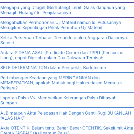
Mengapa yang Ditagih (Berhutang) Lebih Galak daripada yang
Menagih Hutang? Ini Penjelasannya
Mengabulkan Permohonan Uji Materiil namun Isi Putusannya
Merugikan Kepentingan Pihak Pemohon Uji Materiil
Ketika Perseroan Terbatas Tersandera oleh Anggaran Dasarnya
Sendiri
Antara PIDANA ASAL (Predicate Crime) dan TPPU (Pencucian
Uang), dapat Dipisah dalam Dua Dakwaan Terpisah
SELF DETERMINATION dalam Perspektif Buddhisme
Pertimbangan Keadaan yang MERINGANKAN dan
MEMBERATKAN, apakah Mutlak bagi Hakim dalam Memutus
Perkara?
Laporan Palsu Vs. Memberikan Keterangan Palsu Dibawah
Sumpah
AJB maupun Akta Pelepasan Hak Dengan Ganti-Rugi BUKANLAH
“ALAS HAK”
Akta OTENTIK, Belum tentu Benar-Benar OTENTIK, Sekelumit Akta
Otentik “ASPAL” (Asli namun Palsu)