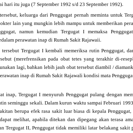
i hari itu juga (7 September 1992 s/d 23 September 1992).
tersebut, keluarga dari Penggugat pernah meminta untuk Te
dokter lain yang mungkin lebih mampu untuk memberikan pera
nggugat, namun kemudian Tergugat I memaksa Penggugat
alam perawatan inap di Rumah Sakit Rajawaii.
p tersebut Tergugat I kembali memeriksa rutin Penggugat, 
sebut (merefrensikan pada obat tetes yang terakhir di-rese
gunakan lagi, bahkan lebih jauh obat tersebut diambil / diaman
rawatan inap di Rumah Sakit Rajawali kondisi mata Penggugat
at inap, Tergugat I menyuruh Penggugat pulang dengan memb
tin seminggu sekali. Dalam kurun waktu sampai Februari 1993,
kitan berupa efek rasa sakit luar biasa di kepala Penggugat,
dapat melihat, apabila ditekan dan dipegang akan terasa am
an Tergugat II, Penggugat tidak memiliki latar belakang sakit