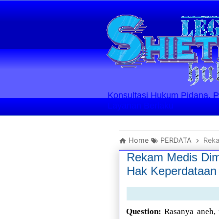
Konsultasi Hukum Pidana, Perd
Layanan Berlaku
Home
PERDATA
Reka
Rekam Medis Dim
Hak Keperdataan
Question:
Rasanya aneh,