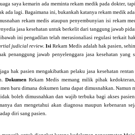
eluaga saya kemarin ada meminta rekam medik pada dokter, tap
ak ada lagi. Bagaimana ini, bukankah katanya rekam medik ada
musnahan rekam medis ataupun penyembunyian isi rekam me
nyedia jasa kesehatan untuk berkelit dari tanggung jawab pid
bawah ini pengadilan telah merasionaliasi regulasi terkait ha
rtial judicial review
.
Isi
Rekam Medis adalah hak pasien, sehin
ihak penanggung jawab penyelenggara jasa kesehatan yang 
.
jaga hak pasien mengakibatkan pelaku jasa kesehatan rentan 
an.
Dokumen
Rekam Medis memang milik pihak kedokteran,
umen baru dimana dokumen lama dapat dimusnahkan. Namun 
idak boleh dimusnahkan dan wajib terbuka bagi akses pasien
imanya dan mengetahui akan diagnosa maupun kebenaran sej
adap diri sang pasien.