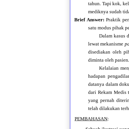
tahun. Tapi kok, k
mediknya sudah tid
Brief Answer:
Praktik pe
satu modus pihak pe
Dalam kasus di
lewat mekanisme
pa
disediakan oleh p
diminta oleh pasien
Kelalaian men
hadapan pengadil
datanya dalam dok
dari Rekam Medis t
yang pernah diter
telah dilakukan terh
PEMBAHASAN
: