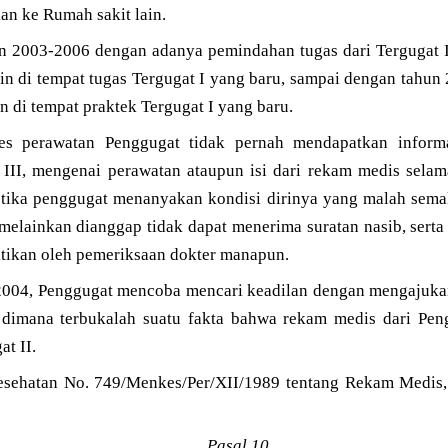
n ke Rumah sakit lain.
 2003-2006 dengan adanya pemindahan tugas dari Tergugat I 
in di tempat tugas Tergugat I yang baru, sampai dengan tahu
n di tempat praktek Tergugat I yang baru.
es perawatan Penggugat tidak pernah mendapatkan informa
t III, mengenai perawatan ataupun isi dari rekam medis selam
etika penggugat menanyakan kondisi dirinya yang malah sem
 melainkan dianggap tidak dapat menerima suratan nasib, serta
uktikan oleh pemeriksaan dokter manapun.
 2004, Penggugat mencoba mencari keadilan dengan mengajuka
dimana terbukalah suatu fakta bahwa rekam medis dari Pen
at II.
esehatan No. 749/Menkes/Per/XII/1989 tentang Rekam Medis,
Pasal 10