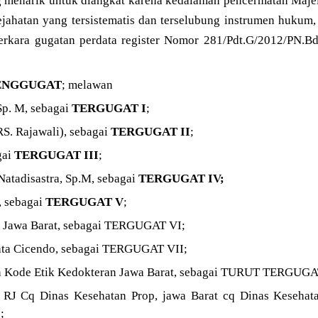
ng menarik untuk diangkat karena kedalaman pencermatan Maj
hatan yang tersistematis dan terselubung instrumen hukum,
rkara gugatan perdata register Nomor 281/Pdt.G/2012/PN.Bd
ENGGUGAT
; melawan
Sp. M, sebagai
TERGUGAT I
;
RS. Rajawali), sebagai
TERGUGAT II
;
gai
TERGUGAT III
;
 Natadisastra, Sp.M, sebagai
TERGUGAT IV;
, sebagai
TERGUGAT V
;
ia Jawa Barat, sebagai TERGUGAT VI;
ata Cicendo, sebagai TERGUGAT VII;
n Kode Etik Kedokteran Jawa Barat, sebagai TURUT TERGUGA
 RJ Cq Dinas Kesehatan Prop, jawa Barat cq Dinas Kesehat
;