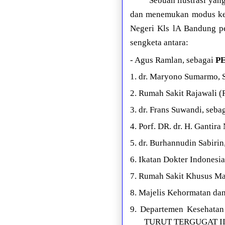
Sebuah ilustrasi ya
dan menemukan modus keja
Negeri Kls lA Bandung pe
sengketa antara:
- Agus Ramlan, sebagai
P
1. dr. Maryono Sumarmo, 
2. Rumah Sakit Rajawali (
3. dr. Frans Suwandi, seba
4. Porf. DR. dr. H. Gantira
5. dr. Burhannudin Sabirin
6. Ikatan Dokter Indones
7. Rumah Sakit Khusus M
8. Majelis Kehormatan da
9. Departemen Kesehatan
TURUT TERGUGAT II