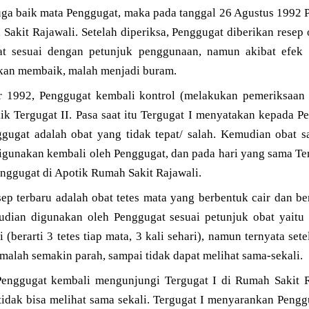
uga baik mata Penggugat, maka pada tanggal 26 Agustus 1992 
Sakit Rajawali. Setelah diperiksa, Penggugat diberikan resep o
t sesuai dengan petunjuk penggunaan, namun akibat efek 
kan membaik, malah menjadi buram.
 1992, Penggugat kembali kontrol (melakukan pemeriksaan r
ik Tergugat II. Pasa saat itu Tergugat I menyatakan kepada 
gugat adalah obat yang tidak tepat/ salah. Kemudian obat sa
digunakan kembali oleh Penggugat, dan pada hari yang sama T
enggugat di Apotik Rumah Sakit Rajawali.
ep terbaru adalah obat tetes mata yang berbentuk cair dan b
udian digunakan oleh Penggugat sesuai petunjuk obat yaitu
 (berarti 3 tetes tiap mata, 3 kali sehari), namun ternyata se
alah semakin parah, sampai tidak dapat melihat sama-sekali.
Penggugat kembali mengunjungi Tergugat I di Rumah Sakit 
idak bisa melihat sama sekali. Tergugat I menyarankan Pengg