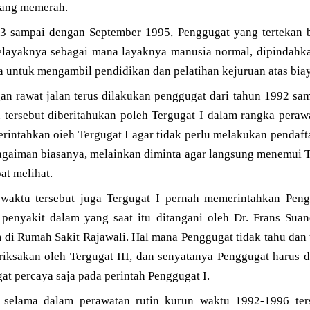
yang memerah.
993 sampai dengan September 1995, Penggugat yang tertekan 
 selayaknya sebagai mana layaknya manusia normal, dipindah
a untuk mengambil pendidikan dan pelatihan kejuruan atas biay
an rawat jalan terus dilakukan penggugat dari tahun 1992 sa
 tersebut diberitahukan poleh Tergugat I dalam rangka pera
rintahkan oieh Tergugat I agar tidak perlu melakukan pendaft
agaiman biasanya, melainkan diminta agar langsung menemui Te
at melihat.
waktu tersebut juga Tergugat I pernah memerintahkan Peng
penyakit dalam yang saat itu ditangani oleh Dr. Frans Suand
m di Rumah Sakit Rajawali. Hal mana Penggugat tidak tahu dan 
riksakan oleh Tergugat III, dan senyatanya Penggugat harus d
at percaya saja pada perintah Penggugat I.
 selama dalam perawatan rutin kurun waktu 1992-1996 ters