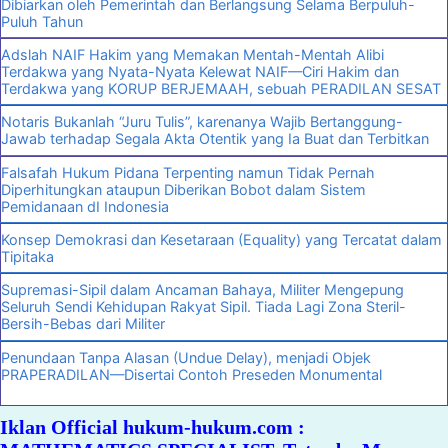
Dibiarkan oleh Pemerintah dan Berlangsung Selama Berpuluh-
Puluh Tahun
Adslah NAIF Hakim yang Memakan Mentah-Mentah Alibi
Terdakwa yang Nyata-Nyata Kelewat NAIF—Ciri Hakim dan
Terdakwa yang KORUP BERJEMAAH, sebuah PERADILAN SESAT
Notaris Bukanlah “Juru Tulis”, karenanya Wajib Bertanggung-
Jawab terhadap Segala Akta Otentik yang Ia Buat dan Terbitkan
Falsafah Hukum Pidana Terpenting namun Tidak Pernah
Diperhitungkan ataupun Diberikan Bobot dalam Sistem
Pemidanaan dI Indonesia
Konsep Demokrasi dan Kesetaraan (Equality) yang Tercatat dalam
Tipitaka
Supremasi-Sipil dalam Ancaman Bahaya, Militer Mengepung
Seluruh Sendi Kehidupan Rakyat Sipil. Tiada Lagi Zona Steril-
Bersih-Bebas dari Militer
Penundaan Tanpa Alasan (Undue Delay), menjadi Objek
PRAPERADILAN—Disertai Contoh Preseden Monumental
Iklan Official hukum-hukum.com :