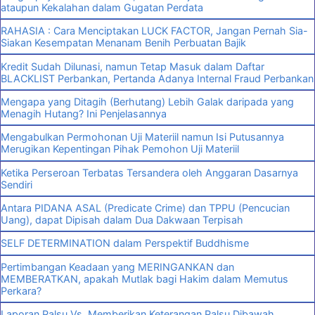
ataupun Kekalahan dalam Gugatan Perdata
RAHASIA : Cara Menciptakan LUCK FACTOR, Jangan Pernah Sia-
Siakan Kesempatan Menanam Benih Perbuatan Bajik
Kredit Sudah Dilunasi, namun Tetap Masuk dalam Daftar
BLACKLIST Perbankan, Pertanda Adanya Internal Fraud Perbankan
Mengapa yang Ditagih (Berhutang) Lebih Galak daripada yang
Menagih Hutang? Ini Penjelasannya
Mengabulkan Permohonan Uji Materiil namun Isi Putusannya
Merugikan Kepentingan Pihak Pemohon Uji Materiil
Ketika Perseroan Terbatas Tersandera oleh Anggaran Dasarnya
Sendiri
Antara PIDANA ASAL (Predicate Crime) dan TPPU (Pencucian
Uang), dapat Dipisah dalam Dua Dakwaan Terpisah
SELF DETERMINATION dalam Perspektif Buddhisme
Pertimbangan Keadaan yang MERINGANKAN dan
MEMBERATKAN, apakah Mutlak bagi Hakim dalam Memutus
Perkara?
Laporan Palsu Vs. Memberikan Keterangan Palsu Dibawah