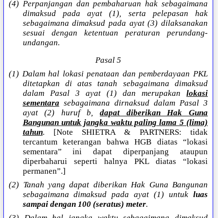
(4) Perpanjangan dan pembaharuan hak sebagaimana
dimaksud pada ayat (1), serta pelepasan hak
sebagaimana dimaksud pada ayat (3) dilaksanakan
sesuai dengan ketentuan peraturan perundang-
undangan.
Pasal 5
(1) Dalam hal lokasi penataan dan pemberdayaan PKL
ditetapkan di atas tanah sebagaimana dimaksud
dalam Pasal 3 ayat (1) dan merupakan
lokasi
sementara
sebagaimana dirnaksud dalam Pasal 3
ayat (2) huruf b,
dapat diberikan Hak Guna
Bangunan untuk jangka waktu paling lama 5 (lima)
tahun
.
[Note SHIETRA & PARTNERS: tidak
tercantum keterangan bahwa HGB diatas “lokasi
sementara” ini dapat diperpanjang ataupun
diperbaharui seperti halnya PKL diatas “lokasi
permanen”.]
(2) Tanah yang dapat diberikan Hak Guna Bangunan
sebagaimana dimaksud pada ayat (1) untuk
luas
sampai dengan 100 (seratus) meter
.
(3) Dalam hal jangka waktu sebagaimana dimaksud