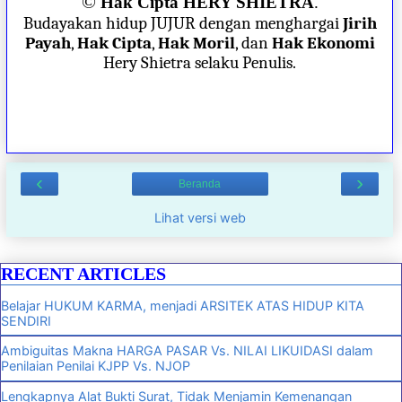
©
Hak Cipta HERY SHIETRA
.
Budayakan hidup JUJUR dengan menghargai
Jirih
Payah
,
Hak Cipta
,
Hak Moril
, dan
Hak Ekonomi
Hery Shietra selaku Penulis.
‹
›
Beranda
Lihat versi web
RECENT ARTICLES
Belajar HUKUM KARMA, menjadi ARSITEK ATAS HIDUP KITA
SENDIRI
Ambiguitas Makna HARGA PASAR Vs. NILAI LIKUIDASI dalam
Penilaian Penilai KJPP Vs. NJOP
Lengkapnya Alat Bukti Surat, Tidak Menjamin Kemenangan