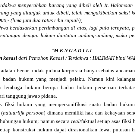
rdakwa menyerahkan barang yang dibeli oleh Ir. Halomoan L
ang yang ditunjuk untuk dibeli, telah mengakibatkan saksi 
00,- (lima juta dua ratus ribu rupiah);
wa berdasarkan pertimbangan di atas, lagi pula ternyata, 
ertentangan dengan hukum dan/atau undang-undang, maka pe
“
M E N G A D I L I
 kasasi
dari Pemohon Kasasi / Terdakwa : HALIMAH binti WA
 adalah benar tindak pidana korporasi hanya sebatas ancaman
ap badan hukum yang menjadi pelaku. Namun kini kalanga
n lembaga hukum berupa badan hukum perseroan terbata
ari tanggung jawab pidana.
sas fiksi hukum yang mempersonifikasi suatu badan hukum
 (
natuurlijk persoon
) dimana memiliki hak dan kekayaan sen
n hubungan hukum; namun secara
real
/faktual setiap asas fiksi
etiap konstruksi hukum dapat dirasionalkan lewat putusan 