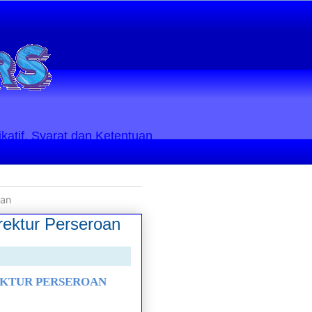
ikatif. Syarat dan Ketentuan
oan
rektur Perseroan
EKTUR PERSEROAN