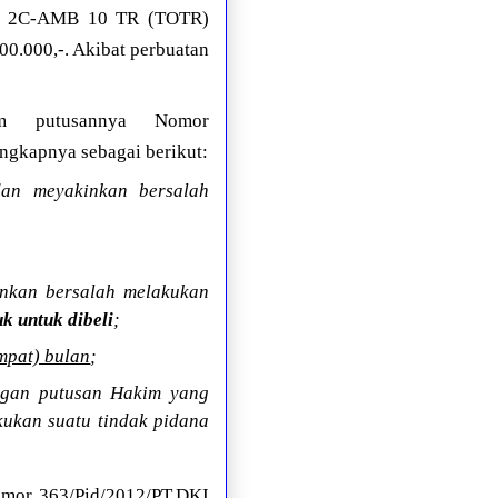
2C-AMB 10 TR (TOTR)
0.000,-. Akibat perbuatan
am putusannya Nomor
ngkapnya sebagai berikut:
an meyakinkan bersalah
nkan bersalah melakukan
k untuk dibeli
;
mpat) bulan
;
engan putusan Hakim yang
kukan suatu tindak pidana
omor 363/Pid/2012/PT.DKI