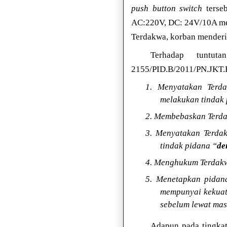
push button switch
terse
AC:220V, DC: 24V/10A mer
Terdakwa, korban menderit
Terhadap tuntut
2155/PID.B/2011/PN.JKT.B
1. Menyatakan Terd
melakukan tindak
2. Membebaskan Terdak
3. Menyatakan Terda
tindak pidana “
de
4. Menghukum Terdakw
5. Menetapkan pidana
mempunyai kekuata
sebelum lewat mas
Adapun pada tingkat