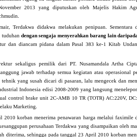
November 2013 yang diputuskan oleh Majelis Hakim Agun
chmudin.
air, Terdakwa didakwa melakukan penipuan. Sementara d
n tuduhan
dengan sengaja menyerahkan barang lain daripada 
tur dan diancam pidana dalam Pasal 383 ke-1 Kitab Und
rektur sekaligus pemilik dari PT. Nusamandala Artha Cip
anggung jawab terhadap semua kegiatan atau operasional pe
 tehnik yang susah dicari di pasaran, lalu mengecek dan m
ndustrial Indonesia edisi 2008-2009 yang langsung menelep
ual control brake unit 2C-AMB 10 TR (TOTR) AC:220V, DC:
selaku Marketing.
il 2010 korban menerima penawaran harga melalui faximile 
kesanggupan perusahaan Terdakwa yang disampaikan oleh mar
ah diterima, sehingga pada tanggal 23 April 2010 korban m