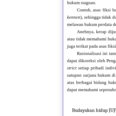
hukum stagnan.
Contoh, asas fiksi 
kennen
), sehingga tidak 
melawan hukum perdata de
Anehnya, kerap dij
atau tidak memahami huku
juga terikat pada asas fi
Rasionalisasi ini t
dapat dikoreksi oleh Pen
strict
setiap pribadi indiv
satupun sarjana hukum di
atas berbagai bidang hu
dapat memahami sepenuhny
Budayakan hidup JU