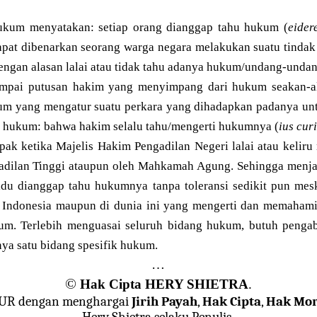
hukum menyatakan: setiap orang dianggap tahu hukum (
eider
dapat dibenarkan seorang warga negara melakukan suatu tinda
ngan alasan lalai atau tidak tahu adanya hukum/undang-unda
umpai putusan hakim yang menyimpang dari hukum seakan-a
m yang mengatur suatu perkara yang dihadapkan padanya untu
ksi hukum: bahwa hakim selalu tahu/mengerti hukumnya (
ius cur
ampak ketika Majelis Hakim Pengadilan Negeri lalai atau keli
gadilan Tinggi ataupun oleh Mahkamah Agung. Sehingga menjad
idu dianggap tahu hukumnya tanpa toleransi sedikit pun mesk
 Indonesia maupun di dunia ini yang mengerti dan memahami
kum. Terlebih menguasai seluruh bidang hukum, butuh penga
a satu bidang spesifik hukum.
…
©
Hak Cipta HERY SHIETRA
.
JUR dengan menghargai
Jirih Payah
,
Hak Cipta
,
Hak Mor