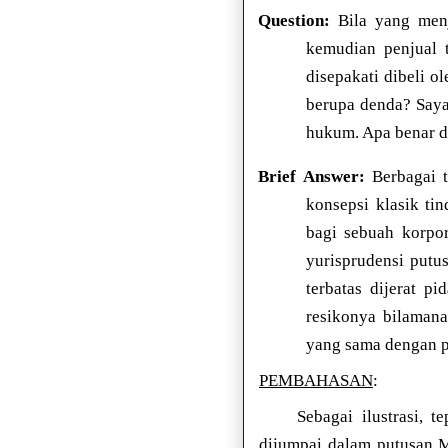
Question:
Bila yang menj
kemudian penjual 
disepakati dibeli o
berupa denda? Saya
hukum. Apa benar d
Brief Answer:
Berbagai t
konsepsi klasik ti
bagi sebuah korpor
yurisprudensi putu
terbatas dijerat p
resikonya bilamana
yang sama dengan p
PEMBAHASAN
:
Sebagai ilustrasi,
dijumpai dalam putusan M