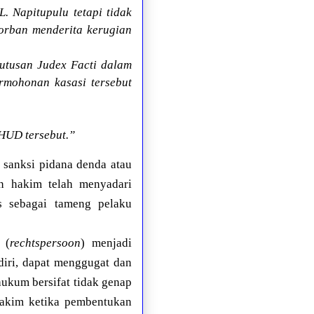
. Napitupulu tetapi tidak
korban menderita kerugian
putusan Judex Facti dalam
rmohonan kasasi tersebut
HUD tersebut.”
 sanksi pidana denda atau
n hakim telah menyadari
s sebagai tameng pelaku
 (
rechtspersoon
) menjadi
diri, dapat menggugat dan
 hukum bersifat tidak genap
hakim ketika pembentukan