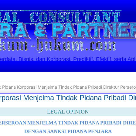
ata, Bisnis, dan Korporasi. Prediktif, Efektif, serta Apl
 Pidana Korporasi Menjelma Tindak Pidana Pribadi Direktur Perser
porasi Menjelma Tindak Pidana Pribadi Di
LEGAL OPINION
PERSEROAN MENJELMA TINDAK PIDANA PRIBADI DIR
DENGAN SANKSI PIDANA PENJARA