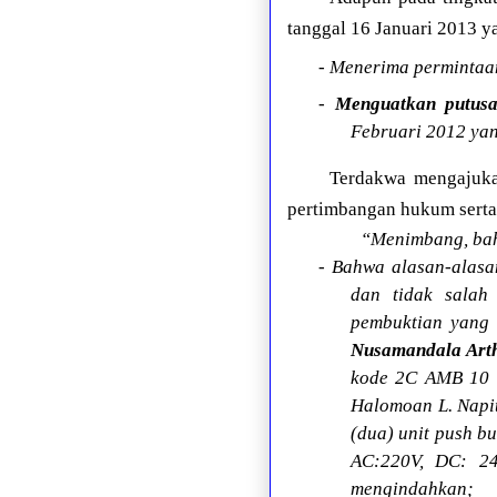
tanggal 16 Januari 2013 y
- Menerima permintaa
-
Menguatkan putusa
Februari 2012 yan
Terdakwa mengajuka
pertimbangan hukum serta 
“Menimbang, bah
- Bahwa alasan-alasa
dan tidak salah
pembuktian yang
Nusamandala Arth
kode 2C AMB 10 T
Halomoan L. Napit
(dua) unit push b
AC:220V, DC: 24
mengindahkan;