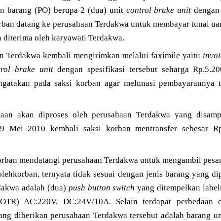
n barang (PO) berupa 2 (dua) unit
control brake unit
dengan s
 korban datang ke perusahaan Terdakwa untuk membayar tunai u
n diterima oleh karyawati Terdakwa.
 Terdakwa kembali mengirimkan melalui faximile yaitu
invo
trol brake unit
dengan spesifikasi tersebut seharga Rp.5.20
ngatakan pada saksi korban agar melunasi pembayarannya t
taan akan diproses oleh perusahaan Terdakwa yang disamp
9 Mei 2010 kembali saksi korban mentransfer sebesar Rp
orban mendatangi perusahaan Terdakwa untuk mengambil pesa
olehkorban, ternyata tidak sesuai dengan jenis barang yang 
dakwa adalah (dua)
push button switch
yang ditempelkan labe
) AC:220V, DC:24V/10A. Selain terdapat perbedaan c
ng diberikan perusahaan Terdakwa tersebut adalah barang u