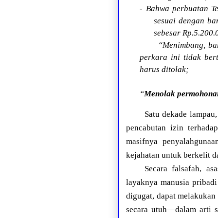
- Bahwa perbuatan Te
sesuai dengan bar
sebesar Rp.5.200.0
“Menimbang, bah
perkara ini tidak b
harus ditolak;
“
Menolak permohonan
Satu dekade lampau,
pencabutan izin terhad
masifnya penyalahgunaa
kejahatan untuk berkelit d
Secara falsafah, a
layaknya manusia pribadi
digugat, dapat melakuka
secara utuh—dalam arti s