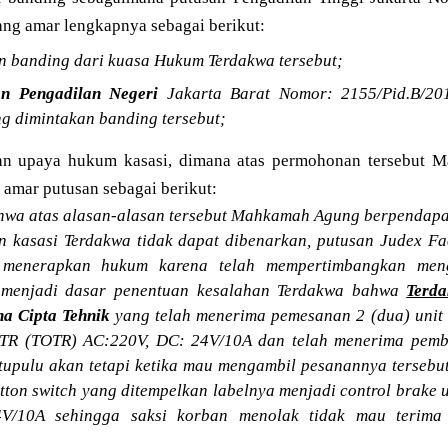
ang amar lengkapnya sebagai berikut:
n banding dari kuasa Hukum Terdakwa tersebut;
n Pengadilan Negeri
Jakarta Barat Nomor: 2155/Pid.B/201
g dimintakan banding tersebut;
n upaya hukum kasasi, dimana atas permohonan tersebut
amar putusan sebagai berikut:
wa atas alasan-alasan tersebut Mahkamah Agung berpendapa
n kasasi Terdakwa tidak dapat dibenarkan, putusan Judex Fa
 menerapkan hukum karena telah mempertimbangkan meng
 menjadi dasar penentuan kesalahan Terdakwa bahwa
Terda
a Cipta Tehnik
yang telah menerima pemesanan 2 (dua) unit 
R (TOTR) AC:220V, DC: 24V/10A dan telah menerima pemba
upulu akan tetapi ketika mau mengambil pesanannya tersebut
utton switch yang ditempelkan labelnya menjadi control brake
V/10A sehingga saksi korban menolak tidak mau terima 