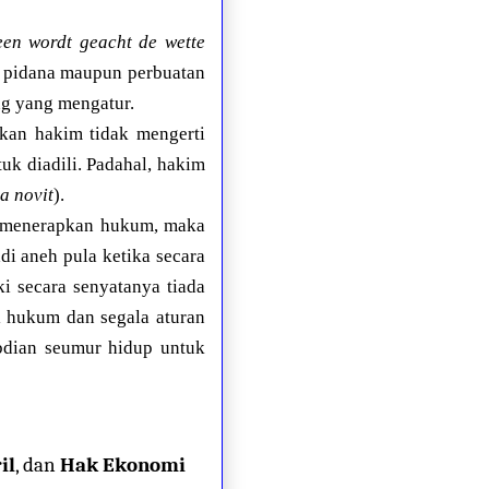
een wordt geacht de wette
k pidana maupun perbuatan
ng yang mengatur.
kan hakim tidak mengerti
k diadili. Padahal, hakim
ia novit
).
ru menerapkan hukum, maka
i aneh pula ketika secara
i secara senyatanya tiada
 hukum dan segala aturan
bdian seumur hidup untuk
il
, dan
Hak Ekonomi