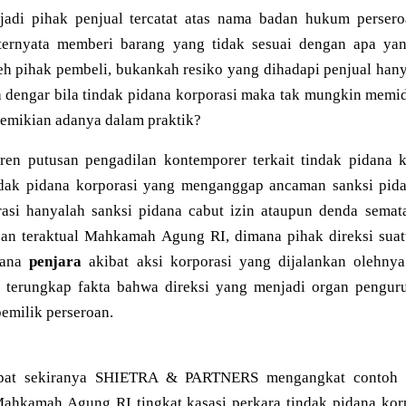
adi pihak penjual tercatat atas nama badan hukum perseroa
ternyata memberi barang yang tidak sesuai dengan apa ya
leh pihak pembeli, bukankah resiko yang dihadapi penjual han
 dengar bila tindak pidana korporasi maka tak mungkin memi
emikian adanya dalam praktik?
ren putusan pengadilan kontemporer terkait tindak pidana 
ndak pidana korporasi yang menganggap ancaman sanksi pida
asi hanyalah sanksi pidana cabut izin ataupun denda semata
san teraktual Mahkamah Agung RI, dimana pihak direksi sua
idana
penjara
akibat aksi korporasi yang dijalankan olehnya
 terungkap fakta bahwa direksi yang menjadi organ penguru
emilik perseroan.
 tepat sekiranya SHIETRA & PARTNERS mengangkat contoh 
ahkamah Agung RI tingkat kasasi perkara tindak pidana kor