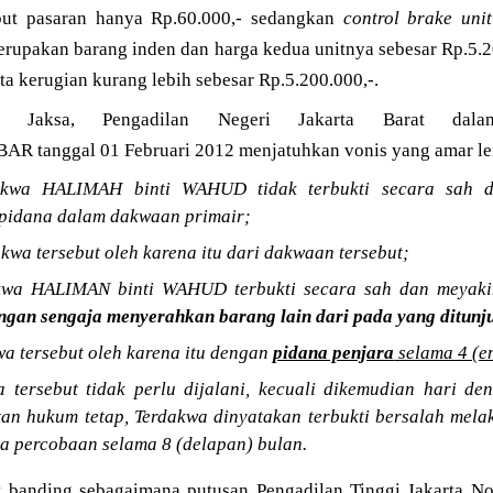
but pasaran hanya Rp.60.000,- sedangkan
control brake unit
upakan barang inden dan harga kedua unitnya sebesar Rp.5.20
a kerugian kurang lebih sebesar Rp.5.200.000,-.
an Jaksa, Pengadilan Negeri Jakarta Barat dal
AR tanggal 01 Februari 2012 menjatuhkan vonis yang amar le
akwa HALIMAH binti WAHUD tidak terbukti secara sah d
 pidana dalam dakwaan primair;
wa tersebut oleh karena itu dari dakwaan tersebut;
kwa HALIMAN binti WAHUD terbukti secara sah dan meyaki
ngan sengaja menyerahkan barang lain dari pada yang ditunju
a tersebut oleh karena itu dengan
pidana penjara
selama 4 (e
 tersebut tidak perlu dijalani, kecuali dikemudian hari d
n hukum tetap, Terdakwa dinyatakan terbukti bersalah mela
a percobaan selama 8 (delapan) bulan.
 banding sebagaimana putusan Pengadilan Tinggi Jakarta N