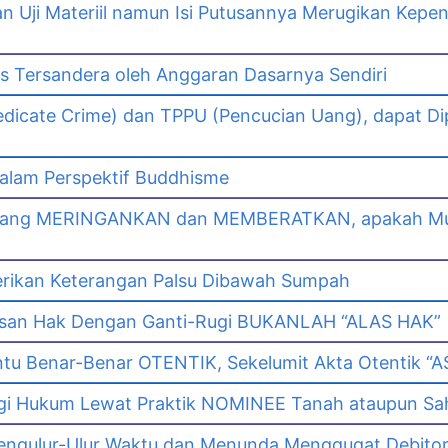
Uji Materiil namun Isi Putusannya Merugikan Kepe
as Tersandera oleh Anggaran Dasarnya Sendiri
dicate Crime) dan TPPU (Pencucian Uang), dapat Di
lam Perspektif Buddhisme
yang MERINGANKAN dan MEMBERATKAN, apakah Mut
erikan Keterangan Palsu Dibawah Sumpah
asan Hak Dengan Ganti-Rugi BUKANLAH “ALAS HAK”
tu Benar-Benar OTENTIK, Sekelumit Akta Otentik “AS
i Hukum Lewat Praktik NOMINEE Tanah ataupun Sa
gulur-Ulur Waktu dan Menunda Menggugat Debitor