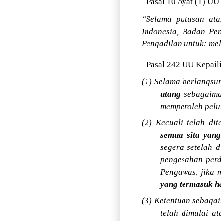
Pasal 10 Ayat (1) UU 
“Selama putusan ata
Indonesia, Badan Pe
Pengadilan untuk: mel
Pasal 242 UU Kepaili
(1) Selama berlangs
utang
sebagaima
memperoleh pelu
(2) Kecuali telah di
semua sita yang
segera setelah 
pengesahan perd
Pengawas, jika 
yang termasuk h
(3) Ketentuan sebagai
telah dimulai at