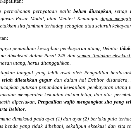
Kepailitan:
s permohonan pernyataan pailit
belum diucapkan
, setiap 
ngawas Pasar Modal, atau Menteri Keuangan
dapat mengaj
etakkan sita jaminan
terhadap sebagian atau seluruh kekayaan
tan:
ungnya penundaan kewajiban pembayaran utang, Debitor
tida
na dimaksud dalam Pasal 245 dan
semua tindakan eksekusi
nasan utang, harus ditangguhkan
.
tetapkan tanggal yang lebih awal oleh Pengadilan berdasar
 telah diletakkan gugur
dan dalam hal Debitor disandera, 
diucapkan putusan penundaan kewajiban pembayaran utang te
amaian memperoleh kekuatan hukum tetap, dan atas permin
masih diperlukan,
Pengadilan wajib mengangkat sita yang te
arta Debitor
.
mana dimaksud pada ayat (1) dan ayat (2) berlaku pula terha
as benda yang tidak dibebani, sekalipun eksekusi dan sita 