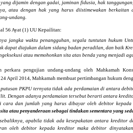
 yang dijamin dengan gadai, jaminan fidusia, hak tanggungan
ya, atau dengan hak yang harus diistimewakan berkaitan 
ang-undang.
al 56 Ayat (1) UU Kepailitan:
nya jangka waktu penangguhan, segala tuntutan hukum Unt
dak dapat diajukan dalam sidang badan peradilan, dan baik Kr
ngeksekusi atau memohonkan sita atas benda yang menjadi ag
m perkara pengujian undang-undang oleh Mahkamah Konst
24 April 2014, Mahkamah membuat pertimbangan hukum denga
 putusan PKPU ternyata tidak ada perdamaian di antara debit
lit. Dengan adanya perdamaian tersebut berarti antara kreditor
 cara dan jumlah yang harus dibayar oleh debitor kepada 
 sita atau penyanderaan sebagai tindakan sementara yang se
sebaliknya, apabila tidak ada kesepakatan antara kreditor 
an oleh debitor kepada kreditor maka debitor dinyatakan