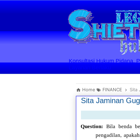
Konsultasi Hukum Pidana, Perd
Layanan Berlaku
Home
FINANCE
Sita
Sita Jaminan Gug
Question:
Bila benda be
pengadilan, apaka