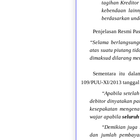
tagihan Kreditor
kebendaan lainn
berdasarkan und
Penjelasan Resmi Pas
“Selama berlangsung
atas suatu piutang ti
dimaksud dilarang me
Sementara itu dala
109/PUU-XI/2013 tanggal 
“Apabila setelah
debitor dinyatakan pai
kesepakatan mengenai
wajar apabila
seluruh
“Demikian juga 
dan jumlah pembayar