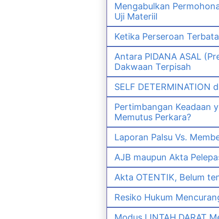
Mengabulkan Permohonan 
Uji Materiil
Ketika Perseroan Terbat
Antara PIDANA ASAL (Pre
Dakwaan Terpisah
SELF DETERMINATION da
Pertimbangan Keadaan 
Memutus Perkara?
Laporan Palsu Vs. Memb
AJB maupun Akta Pelep
Akta OTENTIK, Belum ten
Resiko Hukum Mencurang
Modus LINTAH DARAT Men