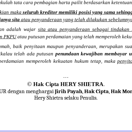
lakulah tata cara pembagian harta pailit berdasarkan ketentuan
ikian maka
seluruh kreditor memiliki posisi yang sama sehing
anya sita
atau penyanderaan yang telah dilakukan sebelumny
an adalah wajar
sita atau penyanderaan sebagai tindakan
an PKPU
atau putusan perdamaian yang telah memperoleh keku
ah, baik penyitaan maupun penyanderaan, merupakan suat
ikalau telah ada putusan
penundaan kewajiban membayar ut
perdamaian memperoleh kekuatan hukum tetap, maka
penyit
…
©
Hak Cipta HERY SHIETRA
.
JUR dengan menghargai
Jirih Payah
,
Hak Cipta
,
Hak Mor
Hery Shietra selaku Penulis.