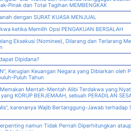
k-Pinak dan Total Tagihan MEMBENGKAK
i Tanah dengan SURAT KUASA MENJUAL
dakwa ketika Memilih Opsi PENGAKUAN BERSALAH
lang Eksekusi (Nominee), Dilarang dan Terlarang Me
n
 dapat Dipidana?
GN”, Kerugian Keuangan Negara yang Dibiarkan oleh 
puluh-Puluh Tahun
 Memakan Mentah-Mentah Alibi Terdakwa yang Nya
wa yang KORUP BERJEMAAH, sebuah PERADILAN SES
ulis”, karenanya Wajib Bertanggung-Jawab terhadap 
erpenting namun Tidak Pernah Diperhitungkan ataup