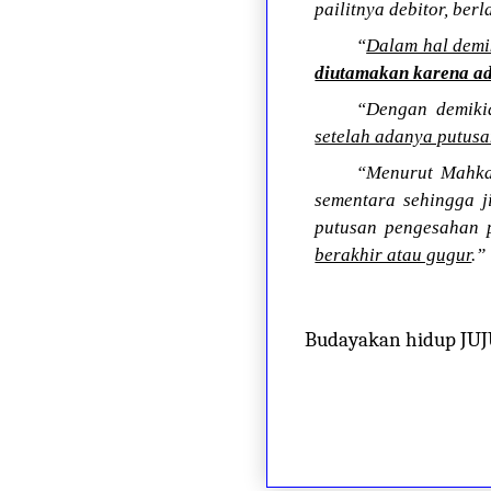
pailitnya debitor, ber
“
Dalam hal dem
diutamakan karena ad
“Dengan demiki
setelah adanya putus
“Menurut Mahkam
sementara sehingga j
putusan pengesahan 
berakhir atau gugur
.”
Budayakan hidup JU